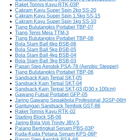
Raket Tonnis Kayu RTK-03P
Cakram Kayu Super Spin 2kg SS-20
Cakram Kayu Super Spin 1.5kg SS-15
Cakram Kayu Super Spin 1kg SS-10
Tiang Bulutangkis Portabel TBP-07
Tiang Tenis Meja TTM-3
Tiang Bulutangkis Portabel TBP-08
Bola Slam Ball 6kg BSB-06
Bola Slam Ball 5kg BSB-05
Bola Slam Ball 4kg BSB-04
Bola Slam Ball 3kg BSB-03
Papan Step Aerobik PSA-78 (Aerobic Stepper)
Tiang Bulutangkis Portabel TBP-06
Sandsack Kain Terpal SKT-05
Sandsack Kain Terpal SKT-04
Sandsack Kain Terpal SKT-03 (D30 x 100cm)
Gawang Futsal Portabel GFP-05
Jaring Gawang Sepakbola Profesional JGSP-06H
Gantungan Sandsack Tembok GST-86
Raket Tonnis Kayu RTK-02
Starting Block SB-06
Jaring Bola Voli Trinity JBV-5
Palang Bertingkat Senam PBS-03P
Kuda-Kuda Pelana Senam KPS-06P
Papan Step Aerobik PSA-68