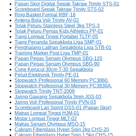
Papan Skor Digital Sepak Takraw Trinity STS-01
Scoreboard Sepak Takraw Trinity STS-02
Ring Basket Formal RBF-18
Antena Bola Voli Trinity AV-02
Tolak Peluru Stainless Steel 3kg TPS-3
Tolak Peluru Penjas Kids Athletics PP-01
Tiang Lompat Tinggi Portabel TLTP-05
Tiang Penanda Sepakbola Liga SMP-01
Penghalang Latihan Sepakbola Liga STB-01
Training Marker Post Liga TMP-01
Papan Pegas Senam Olympus SBG-120
Papan Pegas Senam Olympus SBG-90
Cone Kerucut 30cm T-30 Sepakbola
Peluit Elektronik Trinity PE-01
Stopwatch Profesional 60 Memory PC3860.
Stopwatch Profesional 30 Memory PC3830A.
Stopwatch Trinity TNT-2009
Jaring Gawang Sepakbola 3mm JGS-03
Jaring Voli Profesional Trinity PVN-03
Scoreboard Lari Sprint DSS-01 (Papan Skor)
Matras Lompat Tinggi HJM-01
Mistar Lompat Tinggi MLT-02
Matras Senam Olympus MSO-15
Cakram Fiberglass Hyper Spin 2kg CHS-20
Cakram Fiberglass Hyper Spin 1.5kg CHS-15