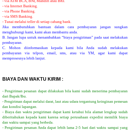
- via ATM BCA, BNI, Mandiri atau BRI.
- via Internet Banking.
- via Phone Banking.
- via SMS Banking.
- Tunai melalui teller di setiap cabang bank.
Jika membutuhkan bantuan dalam cara pembayaran jangan sungkan
menghubungi kami, kami akan membantu anda.
B. Jangan lupa untuk menambahkan “biaya pengiriman” pada saat melakukan
pembayaran.
C. Mohon diinformasikan kepada kami bila Anda sudah melakukan
pembayaran via telpon, email, sms, atau via YM, agar kami dapat
memprosesnya lebih lanjut.
BIAYA DAN WAKTU KIRIM :
- Pengiriman pesanan dapat dilakukan bila kami sudah menerima pembayaran
dari Bapak/Ibu.
- Pengiriman dapat melalui darat, laut atau udara tergantung keinginan pemesan
dan kondisi lapangan.
- Biaya dan waktu pengiriman dapat kami ketahui bila alamat lengkap sudah
diberitahukan kepada kami karena setiap perusahaan expedisi memilik biaya
dan waktu sampai yang berbeda.
- Pengiriman pesanan Anda dapat lebih lama 2-5 hari dari waktu sampai yang