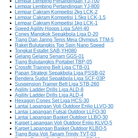
Lempar Lembing Pertandingan YJ-700
Lempar Lembing Pertandingan YJ-800
Lempar Cakram Kompetisi 2kg LCK-2
Lempar Cakram Kompetisi 1.5kg LCK-1.5
Lempar Cakram Kompetisi 1kg LCK-1
Speed Agility Hoops Liga SAH-40
Cones Mangkok Sepakbola Liga D-20
Tiang Dan Jaring Tenis Meja Olympus TTM-5
Raket Bulutangkis Top Spin Nano Speed
Tongkat Estafet SAB-YH080
Gelang Gelang Senam GGS-01
Tiang Bulutangkis Portabel TBP-05
Crossfit Training Belt Liga CTB-01
Papan Strategi Sepakbola Liga PSSB-02
Bendera Sudut Sepakbola Liga SCF-03P
Suspension Trainer Belt Liga STB-260
Agility Ladder Drills Liga ALD-8
Agility Ladder Drills Liga ALD-4
Hexagon Cones Set Liga HCS-30
Lantai Lapangan Voli Outdoor Enlio LLVO-30
Lantai Lapangan Futsal Outdoor LLFO-30
Lantai Lapangan Basket Outdoor LLBO-30
Karpet Lapangan Voli Outdoor Enlio KLVO-5
Karpet Lapangan Basket Outdoor KLBO-5
Tiang Bola Voli Tanam Trinity TVT-03