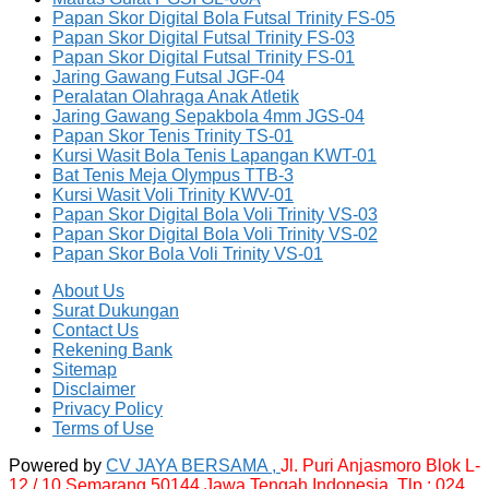
Papan Skor Digital Bola Futsal Trinity FS-05
Papan Skor Digital Futsal Trinity FS-03
Papan Skor Digital Futsal Trinity FS-01
Jaring Gawang Futsal JGF-04
Peralatan Olahraga Anak Atletik
Jaring Gawang Sepakbola 4mm JGS-04
Papan Skor Tenis Trinity TS-01
Kursi Wasit Bola Tenis Lapangan KWT-01
Bat Tenis Meja Olympus TTB-3
Kursi Wasit Voli Trinity KWV-01
Papan Skor Digital Bola Voli Trinity VS-03
Papan Skor Digital Bola Voli Trinity VS-02
Papan Skor Bola Voli Trinity VS-01
About Us
Surat Dukungan
Contact Us
Rekening Bank
Sitemap
Disclaimer
Privacy Policy
Terms of Use
Powered by
CV JAYA BERSAMA ,
Jl. Puri Anjasmoro Blok L-
12 / 10 Semarang 50144 Jawa Tengah Indonesia,
Tlp : 024