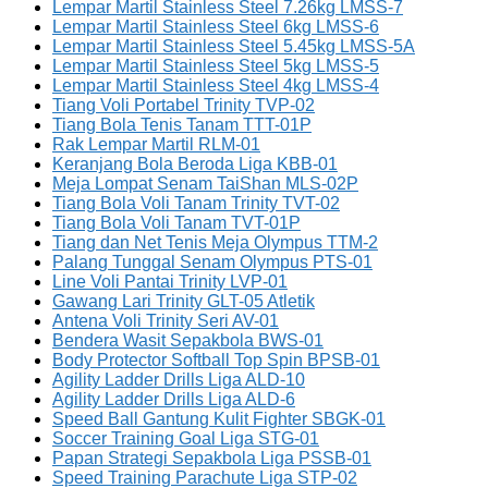
Lempar Martil Stainless Steel 7.26kg LMSS-7
Lempar Martil Stainless Steel 6kg LMSS-6
Lempar Martil Stainless Steel 5.45kg LMSS-5A
Lempar Martil Stainless Steel 5kg LMSS-5
Lempar Martil Stainless Steel 4kg LMSS-4
Tiang Voli Portabel Trinity TVP-02
Tiang Bola Tenis Tanam TTT-01P
Rak Lempar Martil RLM-01
Keranjang Bola Beroda Liga KBB-01
Meja Lompat Senam TaiShan MLS-02P
Tiang Bola Voli Tanam Trinity TVT-02
Tiang Bola Voli Tanam TVT-01P
Tiang dan Net Tenis Meja Olympus TTM-2
Palang Tunggal Senam Olympus PTS-01
Line Voli Pantai Trinity LVP-01
Gawang Lari Trinity GLT-05 Atletik
Antena Voli Trinity Seri AV-01
Bendera Wasit Sepakbola BWS-01
Body Protector Softball Top Spin BPSB-01
Agility Ladder Drills Liga ALD-10
Agility Ladder Drills Liga ALD-6
Speed Ball Gantung Kulit Fighter SBGK-01
Soccer Training Goal Liga STG-01
Papan Strategi Sepakbola Liga PSSB-01
Speed Training Parachute Liga STP-02