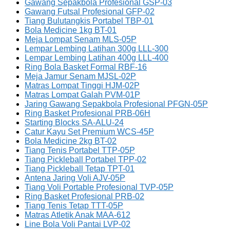
Gawang Sepakbola Profesional GSP-03
Gawang Futsal Profesional GFP-02
Tiang Bulutangkis Portabel TBP-01
Bola Medicine 1kg BT-01
Meja Lompat Senam MLS-05P
Lempar Lembing Latihan 300g LLL-300
Lempar Lembing Latihan 400g LLL-400
Ring Bola Basket Formal RBF-16
Meja Jamur Senam MJSL-02P
Matras Lompat Tinggi HJM-02P
Matras Lompat Galah PVM-01P
Jaring Gawang Sepakbola Profesional PFGN-05P
Ring Basket Profesional PRB-06H
Starting Blocks SA-ALU-24
Catur Kayu Set Premium WCS-45P
Bola Medicine 2kg BT-02
Tiang Tenis Portabel TTP-05P
Tiang Pickleball Portabel TPP-02
Tiang Pickleball Tetap TPT-01
Antena Jaring Voli AJV-05P
Tiang Voli Portable Profesional TVP-05P
Ring Basket Profesional PRB-02
Tiang Tenis Tetap TTT-05P
Matras Atletik Anak MAA-612
Line Bola Voli Pantai LVP-02