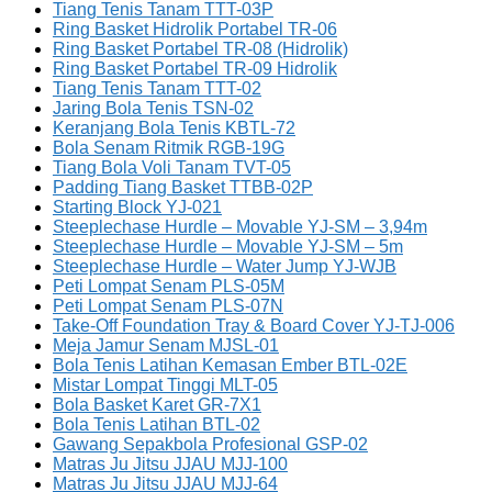
Tiang Tenis Tanam TTT-03P
Ring Basket Hidrolik Portabel TR-06
Ring Basket Portabel TR-08 (Hidrolik)
Ring Basket Portabel TR-09 Hidrolik
Tiang Tenis Tanam TTT-02
Jaring Bola Tenis TSN-02
Keranjang Bola Tenis KBTL-72
Bola Senam Ritmik RGB-19G
Tiang Bola Voli Tanam TVT-05
Padding Tiang Basket TTBB-02P
Starting Block YJ-021
Steeplechase Hurdle – Movable YJ-SM – 3,94m
Steeplechase Hurdle – Movable YJ-SM – 5m
Steeplechase Hurdle – Water Jump YJ-WJB
Peti Lompat Senam PLS-05M
Peti Lompat Senam PLS-07N
Take-Off Foundation Tray & Board Cover YJ-TJ-006
Meja Jamur Senam MJSL-01
Bola Tenis Latihan Kemasan Ember BTL-02E
Mistar Lompat Tinggi MLT-05
Bola Basket Karet GR-7X1
Bola Tenis Latihan BTL-02
Gawang Sepakbola Profesional GSP-02
Matras Ju Jitsu JJAU MJJ-100
Matras Ju Jitsu JJAU MJJ-64