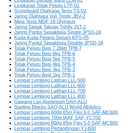
Lingkaran Lempar Martil LLM-01
Lingkaran Tolak Peluru LTP-01
Scoreboard Olahraga Tenis TS-02
Jaring Olahraga Voli Trinity JBV-2
Meja Tenis MDF-18 Olympus
Jaring Sepak Takraw Trinity JST-2
Jaring Pantul Sepakbola Single JPSS-24
Kuda-Kuda Pelana Senam KPS-05
Jaring Pantul Sepakbola Double JPSD-18
Tolak Peluru Besi 7.26kg TPB-7
Tolak Peluru Besi 6kg TPB-6
Tolak Peluru Besi 5kg TPB-5
Tolak Peluru Besi 4kg TPB-4
Tolak Peluru Besi 3kg TPB-3
Tolak Peluru Besi 1kg TPB-1
Lempar Lembing Latihan LLL-500
Lempar Lembing Latihan LLL-600
Lempar Lembing Latihan LLL-700
Lempar Lembing Latihan LLL-800
Gawang Lari Aluminium SAH-ALU
Starting Blocks SAQ-ALU World Athletics
Lempar Lembing 600g 65m Flex 6.0 SAF-MC600
Lempar Lembing 700g IAAF SAF-YC700
Lempar Lembing 800g 85m Flex 5.0 SAF-MC800
Lempar Lembing Pertandingan YJ-600