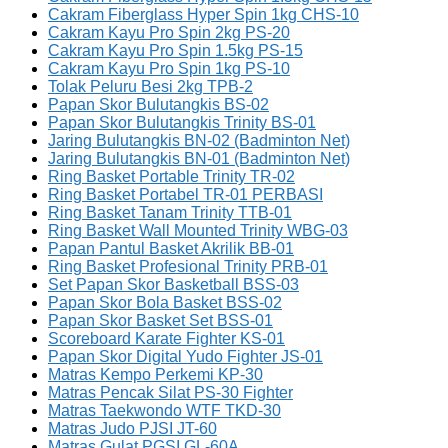
Cakram Fiberglass Hyper Spin 1kg CHS-10
Cakram Kayu Pro Spin 2kg PS-20
Cakram Kayu Pro Spin 1.5kg PS-15
Cakram Kayu Pro Spin 1kg PS-10
Tolak Peluru Besi 2kg TPB-2
Papan Skor Bulutangkis BS-02
Papan Skor Bulutangkis Trinity BS-01
Jaring Bulutangkis BN-02 (Badminton Net)
Jaring Bulutangkis BN-01 (Badminton Net)
Ring Basket Portable Trinity TR-02
Ring Basket Portabel TR-01 PERBASI
Ring Basket Tanam Trinity TTB-01
Ring Basket Wall Mounted Trinity WBG-03
Papan Pantul Basket Akrilik BB-01
Ring Basket Profesional Trinity PRB-01
Set Papan Skor Basketball BSS-03
Papan Skor Bola Basket BSS-02
Papan Skor Basket Set BSS-01
Scoreboard Karate Fighter KS-01
Papan Skor Digital Yudo Fighter JS-01
Matras Kempo Perkemi KP-30
Matras Pencak Silat PS-30 Fighter
Matras Taekwondo WTF TKD-30
Matras Judo PJSI JT-60
Matras Gulat PGSI GL-60A