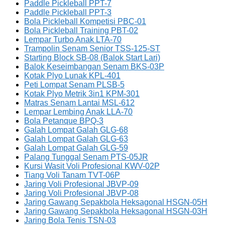
Paddle Pickleball PPT-7
Paddle Pickleball PPT-3
Bola Pickleball Kompetisi PBC-01
Bola Pickleball Training PBT-02
Lempar Turbo Anak LTA-70
Trampolin Senam Senior TSS-125-ST
Starting Block SB-08 (Balok Start Lari)
Balok Keseimbangan Senam BKS-03P
Kotak Plyo Lunak KPL-401
Peti Lompat Senam PLSB-5
Kotak Plyo Metrik 3in1 KPM-301
Matras Senam Lantai MSL-612
Lempar Lembing Anak LLA-70
Bola Petanque BPQ-3
Galah Lompat Galah GLG-68
Galah Lompat Galah GLG-63
Galah Lompat Galah GLG-59
Palang Tunggal Senam PTS-05JR
Kursi Wasit Voli Profesional KWV-02P
Tiang Voli Tanam TVT-06P
Jaring Voli Profesional JBVP-09
Jaring Voli Profesional JBVP-08
Jaring Gawang Sepakbola Heksagonal HSGN-05H
Jaring Gawang Sepakbola Heksagonal HSGN-03H
Jaring Bola Tenis TSN-03