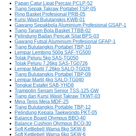
Papan Catur Lipat Percasi PCLP-52
Tiang Sepak Takraw Portabel TSP-05
Ring Basket Profesional PRB-05
Kursi Wasit Bulutangkis KWB-01
Gawang Sepakbola Aluminium Profesional GSAP-1
Tiang Tanam Bola Basket TTBB-02
Pelindung Badan Pencak Silat BPS-03
Gawang Futsal Aluminium Profesional GFAP-1
Tiang Bulutangkis Portabel TBP-10
Lempar Lembing 500g SAF-YG500
Tolak Peluru 5kg SAS-TG050
Tolak Peluru 7.26kg SAS-TG0726
Lempar Martil 7.26kg SALQ-TG026
Tiang Bulutangkis Portabel TBP-09
Lempar Martil 4kg SALQ-TG040
Tongkat Estafet SAB-YHD8
Trampolin Senam Senior TSS-125-GW
Tiang dan Kursi Wasit Takraw TKWT-03
Meja Tenis Meja MDF-25
Tiang Bulutangkis Portable TBP-12
Pelindung Kepala Taekwondo PKT-05
Balance Board Olympus BBO-40
Balance Cushion Olympus BCO-30
Soft Kettlebell Warna 8kg SKW-8
Soft Kettlebell Warna 6kg SKW-6