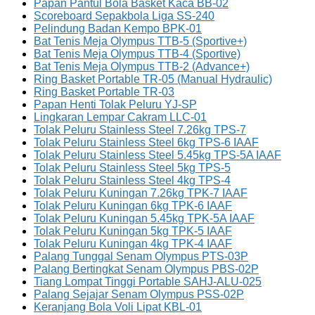
Papan Pantul Bola Basket Kaca BB-02
Scoreboard Sepakbola Liga SS-240
Pelindung Badan Kempo BPK-01
Bat Tenis Meja Olympus TTB-5 (Sportive+)
Bat Tenis Meja Olympus TTB-4 (Sportive)
Bat Tenis Meja Olympus TTB-2 (Advance+)
Ring Basket Portable TR-05 (Manual Hydraulic)
Ring Basket Portable TR-03
Papan Henti Tolak Peluru YJ-SP
Lingkaran Lempar Cakram LLC-01
Tolak Peluru Stainless Steel 7.26kg TPS-7
Tolak Peluru Stainless Steel 6kg TPS-6 IAAF
Tolak Peluru Stainless Steel 5.45kg TPS-5A IAAF
Tolak Peluru Stainless Steel 5kg TPS-5
Tolak Peluru Stainless Steel 4kg TPS-4
Tolak Peluru Kuningan 7.26kg TPK-7 IAAF
Tolak Peluru Kuningan 6kg TPK-6 IAAF
Tolak Peluru Kuningan 5.45kg TPK-5A IAAF
Tolak Peluru Kuningan 5kg TPK-5 IAAF
Tolak Peluru Kuningan 4kg TPK-4 IAAF
Palang Tunggal Senam Olympus PTS-03P
Palang Bertingkat Senam Olympus PBS-02P
Tiang Lompat Tinggi Portable SAHJ-ALU-025
Palang Sejajar Senam Olympus PSS-02P
Keranjang Bola Voli Lipat KBL-01