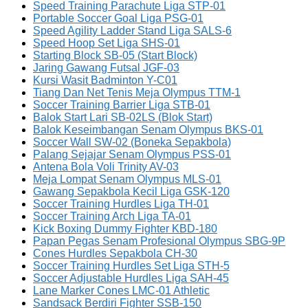
Speed Training Parachute Liga STP-01
Portable Soccer Goal Liga PSG-01
Speed Agility Ladder Stand Liga SALS-6
Speed Hoop Set Liga SHS-01
Starting Block SB-05 (Start Block)
Jaring Gawang Futsal JGF-03
Kursi Wasit Badminton Y-C01
Tiang Dan Net Tenis Meja Olympus TTM-1
Soccer Training Barrier Liga STB-01
Balok Start Lari SB-02LS (Blok Start)
Balok Keseimbangan Senam Olympus BKS-01
Soccer Wall SW-02 (Boneka Sepakbola)
Palang Sejajar Senam Olympus PSS-01
Antena Bola Voli Trinity AV-03
Meja Lompat Senam Olympus MLS-01
Gawang Sepakbola Kecil Liga GSK-120
Soccer Training Hurdles Liga TH-01
Soccer Training Arch Liga TA-01
Kick Boxing Dummy Fighter KBD-180
Papan Pegas Senam Profesional Olympus SBG-9P
Cones Hurdles Sepakbola CH-30
Soccer Training Hurdles Set Liga STH-5
Soccer Adjustable Hurdles Liga SAH-45
Lane Marker Cones LMC-01 Athletic
Sandsack Berdiri Fighter SSB-150