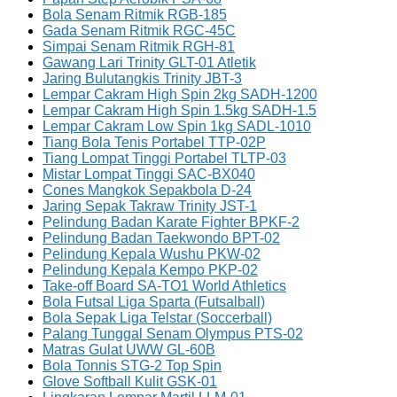
Bola Senam Ritmik RGB-185
Gada Senam Ritmik RGC-45C
Simpai Senam Ritmik RGH-81
Gawang Lari Trinity GLT-01 Atletik
Jaring Bulutangkis Trinity JBT-3
Lempar Cakram High Spin 2kg SADH-1200
Lempar Cakram High Spin 1.5kg SADH-1.5
Lempar Cakram Low Spin 1kg SADL-1010
Tiang Bola Tenis Portabel TTP-02P
Tiang Lompat Tinggi Portabel TLTP-03
Mistar Lompat Tinggi SAC-BX040
Cones Mangkok Sepakbola D-24
Jaring Sepak Takraw Trinity JST-1
Pelindung Badan Karate Fighter BPKF-2
Pelindung Badan Taekwondo BPT-02
Pelindung Kepala Wushu PKW-02
Pelindung Kepala Kempo PKP-02
Take-off Board SA-TO1 World Athletics
Bola Futsal Liga Sparta (Futsalball)
Bola Sepak Liga Telstar (Soccerball)
Palang Tunggal Senam Olympus PTS-02
Matras Gulat UWW GL-60B
Bola Tonnis STG-2 Top Spin
Glove Softball Kulit GSK-01