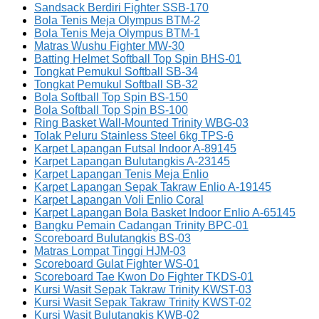
Sandsack Berdiri Fighter SSB-170
Bola Tenis Meja Olympus BTM-2
Bola Tenis Meja Olympus BTM-1
Matras Wushu Fighter MW-30
Batting Helmet Softball Top Spin BHS-01
Tongkat Pemukul Softball SB-34
Tongkat Pemukul Softball SB-32
Bola Softball Top Spin BS-150
Bola Softball Top Spin BS-100
Ring Basket Wall-Mounted Trinity WBG-03
Tolak Peluru Stainless Steel 6kg TPS-6
Karpet Lapangan Futsal Indoor A-89145
Karpet Lapangan Bulutangkis A-23145
Karpet Lapangan Tenis Meja Enlio
Karpet Lapangan Sepak Takraw Enlio A-19145
Karpet Lapangan Voli Enlio Coral
Karpet Lapangan Bola Basket Indoor Enlio A-65145
Bangku Pemain Cadangan Trinity BPC-01
Scoreboard Bulutangkis BS-03
Matras Lompat Tinggi HJM-03
Scoreboard Gulat Fighter WS-01
Scoreboard Tae Kwon Do Fighter TKDS-01
Kursi Wasit Sepak Takraw Trinity KWST-03
Kursi Wasit Sepak Takraw Trinity KWST-02
Kursi Wasit Bulutangkis KWB-02