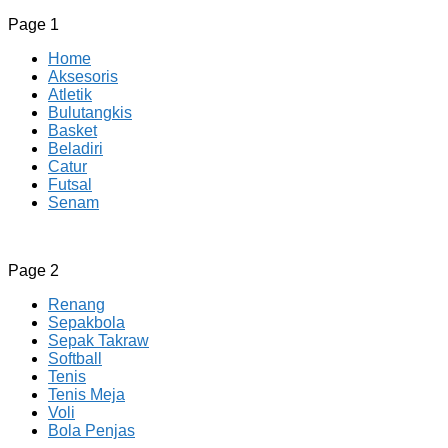
Page 1
Home
Aksesoris
Atletik
Bulutangkis
Basket
Beladiri
Catur
Futsal
Senam
CV JAYA BERSAMA Co Id
Menyediakan Semua Perlengkapan Olahraga Yang
Page 2
Lengkap, Berkualitas Dengan Harga Yang Murah
Renang
Sepakbola
Sepak Takraw
Softball
Tenis
Tenis Meja
Voli
Bola Penjas