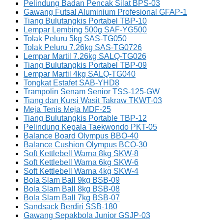
Pelindung Badan Pencak Silat BPS-03
Gawang Futsal Aluminium Profesional GFAP-1
Tiang Bulutangkis Portabel TBP-10
Lempar Lembing 500g SAF-YG500
Tolak Peluru 5kg SAS-TG050
Tolak Peluru 7.26kg SAS-TG0726
Lempar Martil 7.26kg SALQ-TG026
Tiang Bulutangkis Portabel TBP-09
Lempar Martil 4kg SALQ-TG040
Tongkat Estafet SAB-YHD8
Trampolin Senam Senior TSS-125-GW
Tiang dan Kursi Wasit Takraw TKWT-03
Meja Tenis Meja MDF-25
Tiang Bulutangkis Portable TBP-12
Pelindung Kepala Taekwondo PKT-05
Balance Board Olympus BBO-40
Balance Cushion Olympus BCO-30
Soft Kettlebell Warna 8kg SKW-8
Soft Kettlebell Warna 6kg SKW-6
Soft Kettlebell Warna 4kg SKW-4
Bola Slam Ball 9kg BSB-09
Bola Slam Ball 8kg BSB-08
Bola Slam Ball 7kg BSB-07
Sandsack Berdiri SSB-180
Gawang Sepakbola Junior GSJP-03