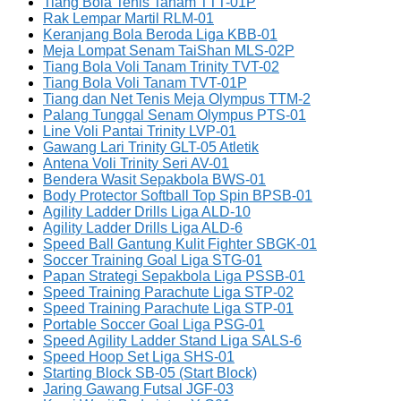
Tiang Bola Tenis Tanam TTT-01P
Rak Lempar Martil RLM-01
Keranjang Bola Beroda Liga KBB-01
Meja Lompat Senam TaiShan MLS-02P
Tiang Bola Voli Tanam Trinity TVT-02
Tiang Bola Voli Tanam TVT-01P
Tiang dan Net Tenis Meja Olympus TTM-2
Palang Tunggal Senam Olympus PTS-01
Line Voli Pantai Trinity LVP-01
Gawang Lari Trinity GLT-05 Atletik
Antena Voli Trinity Seri AV-01
Bendera Wasit Sepakbola BWS-01
Body Protector Softball Top Spin BPSB-01
Agility Ladder Drills Liga ALD-10
Agility Ladder Drills Liga ALD-6
Speed Ball Gantung Kulit Fighter SBGK-01
Soccer Training Goal Liga STG-01
Papan Strategi Sepakbola Liga PSSB-01
Speed Training Parachute Liga STP-02
Speed Training Parachute Liga STP-01
Portable Soccer Goal Liga PSG-01
Speed Agility Ladder Stand Liga SALS-6
Speed Hoop Set Liga SHS-01
Starting Block SB-05 (Start Block)
Jaring Gawang Futsal JGF-03