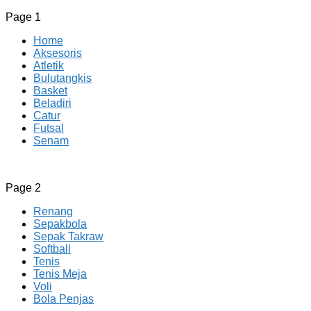
Page 1
Home
Aksesoris
Atletik
Bulutangkis
Basket
Beladiri
Catur
Futsal
Senam
CV JAYA BERSAMA Co Id
Menyediakan Semua Perlengkapan Olahraga Yang
Page 2
Lengkap, Berkualitas Dengan Harga Yang Murah
Renang
Sepakbola
Sepak Takraw
Softball
Tenis
Tenis Meja
Voli
Bola Penjas