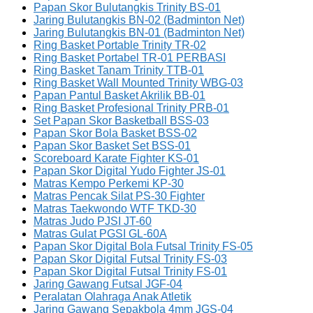
Papan Skor Bulutangkis Trinity BS-01
Jaring Bulutangkis BN-02 (Badminton Net)
Jaring Bulutangkis BN-01 (Badminton Net)
Ring Basket Portable Trinity TR-02
Ring Basket Portabel TR-01 PERBASI
Ring Basket Tanam Trinity TTB-01
Ring Basket Wall Mounted Trinity WBG-03
Papan Pantul Basket Akrilik BB-01
Ring Basket Profesional Trinity PRB-01
Set Papan Skor Basketball BSS-03
Papan Skor Bola Basket BSS-02
Papan Skor Basket Set BSS-01
Scoreboard Karate Fighter KS-01
Papan Skor Digital Yudo Fighter JS-01
Matras Kempo Perkemi KP-30
Matras Pencak Silat PS-30 Fighter
Matras Taekwondo WTF TKD-30
Matras Judo PJSI JT-60
Matras Gulat PGSI GL-60A
Papan Skor Digital Bola Futsal Trinity FS-05
Papan Skor Digital Futsal Trinity FS-03
Papan Skor Digital Futsal Trinity FS-01
Jaring Gawang Futsal JGF-04
Peralatan Olahraga Anak Atletik
Jaring Gawang Sepakbola 4mm JGS-04