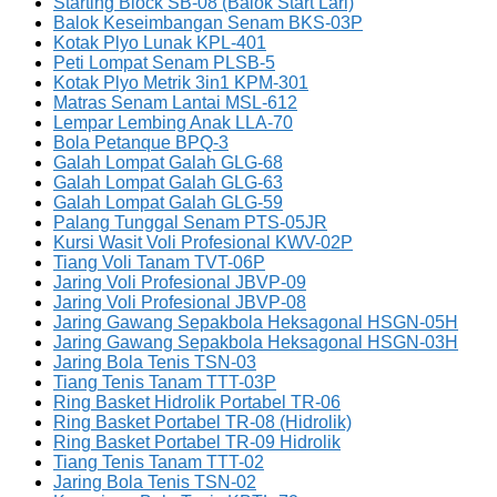
Starting Block SB-08 (Balok Start Lari)
Balok Keseimbangan Senam BKS-03P
Kotak Plyo Lunak KPL-401
Peti Lompat Senam PLSB-5
Kotak Plyo Metrik 3in1 KPM-301
Matras Senam Lantai MSL-612
Lempar Lembing Anak LLA-70
Bola Petanque BPQ-3
Galah Lompat Galah GLG-68
Galah Lompat Galah GLG-63
Galah Lompat Galah GLG-59
Palang Tunggal Senam PTS-05JR
Kursi Wasit Voli Profesional KWV-02P
Tiang Voli Tanam TVT-06P
Jaring Voli Profesional JBVP-09
Jaring Voli Profesional JBVP-08
Jaring Gawang Sepakbola Heksagonal HSGN-05H
Jaring Gawang Sepakbola Heksagonal HSGN-03H
Jaring Bola Tenis TSN-03
Tiang Tenis Tanam TTT-03P
Ring Basket Hidrolik Portabel TR-06
Ring Basket Portabel TR-08 (Hidrolik)
Ring Basket Portabel TR-09 Hidrolik
Tiang Tenis Tanam TTT-02
Jaring Bola Tenis TSN-02