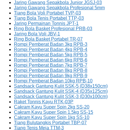
Jaring Gawang Sepakbola Junior JGSJ-03
Jaring Gawang Sepakbola Profesional 5mm
Tiang Bola Voli Portabel TVP-03
Tiang Bola Tenis Portabel TTP-03
Jaring Permainan Tonnis JPT-1
Ring Bola Basket Profesional PRB-03
Jaring Bola Voli JBV-1
Ring Bola Basket Portabel TR-07
Rompi Pemberat Badan 3kg RPB-3
Rompi Pemberat Badan 4kg RPB-4
Rompi Pemberat Badan 5kg RPB-5
Rompi Pemberat Badan 6kg RPB-6
Rompi Pemberat Badan 7kg RPB-7
Rompi Pemberat Badan 8kg RPB-8
Rompi Pemberat Badan 9kg RPB-9
Rompi Pemberat Badan 10kg RPB-10
Sandsack Gantung Kulit SSK-5 (D38x150cm)
Sandsack Gantung Kulit SSK-4 (D35x125cm)
Sandsack Gantung Kulit SSK-3 (D30x100cm)
Raket Tonnis Kayu RTK-03P
Cakram Kayu Super Spin 2kg SS-20
Cakram Kayu Super Spin 1.5kg SS-15
Cakram Kayu Super Spin 1kg SS-10
Tiang Bulutangkis Portabel TBP-07
Tiang Tenis Meja TTM-3