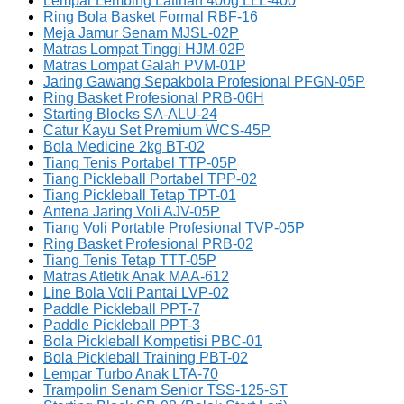
Lempar Lembing Latihan 400g LLL-400
Ring Bola Basket Formal RBF-16
Meja Jamur Senam MJSL-02P
Matras Lompat Tinggi HJM-02P
Matras Lompat Galah PVM-01P
Jaring Gawang Sepakbola Profesional PFGN-05P
Ring Basket Profesional PRB-06H
Starting Blocks SA-ALU-24
Catur Kayu Set Premium WCS-45P
Bola Medicine 2kg BT-02
Tiang Tenis Portabel TTP-05P
Tiang Pickleball Portabel TPP-02
Tiang Pickleball Tetap TPT-01
Antena Jaring Voli AJV-05P
Tiang Voli Portable Profesional TVP-05P
Ring Basket Profesional PRB-02
Tiang Tenis Tetap TTT-05P
Matras Atletik Anak MAA-612
Line Bola Voli Pantai LVP-02
Paddle Pickleball PPT-7
Paddle Pickleball PPT-3
Bola Pickleball Kompetisi PBC-01
Bola Pickleball Training PBT-02
Lempar Turbo Anak LTA-70
Trampolin Senam Senior TSS-125-ST