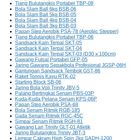
Tiang Bulutangkis Portabel TBP-08
Bola Slam Ball 6kg BSB-06
Bola Slam Ball 5kg BSB-05
Bola Slam Ball 4kg BSB-04
Bola Slam Ball 3kg BSB-03
Papan Step Aerobik PSA-78 (Aerobic Stepper)
Tiang Bulutangkis Portabel TBP-06
Sandsack Kain Terpal SKT-05
Sandsack Kain Terpal SKT-04
Sandsack Kain Terpal SKT-03 (D30 x 100cm)
Gawang Futsal Portabel GFP-05
Jaring Gawang Sepakbola Profesional JGSP-06H
Gantungan Sandsack Tembok GST-86
Raket Tonnis Kayu RTK-02
Starting Block SB-06
Jaring Bola Voli Trinity JBV-5
Palang Bertingkat Senam PBS-03P
Kuda-Kuda Pelana Senam KPS-06P
Papan Step Aerobik PSA-68
Bola Senam Ritmik RGB-185
Gada Senam Ritmik RGC-45C
Simpai Senam Ritmik RGH-81
Gawang Lari Trinity GLT-01 Atletik
Jaring Bulutangkis Trinity JBT-3
Lempar Cakram High Spin 2kg SADH-1200