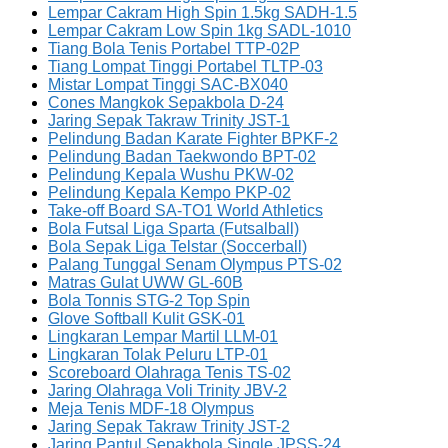
Lempar Cakram High Spin 1.5kg SADH-1.5
Lempar Cakram Low Spin 1kg SADL-1010
Tiang Bola Tenis Portabel TTP-02P
Tiang Lompat Tinggi Portabel TLTP-03
Mistar Lompat Tinggi SAC-BX040
Cones Mangkok Sepakbola D-24
Jaring Sepak Takraw Trinity JST-1
Pelindung Badan Karate Fighter BPKF-2
Pelindung Badan Taekwondo BPT-02
Pelindung Kepala Wushu PKW-02
Pelindung Kepala Kempo PKP-02
Take-off Board SA-TO1 World Athletics
Bola Futsal Liga Sparta (Futsalball)
Bola Sepak Liga Telstar (Soccerball)
Palang Tunggal Senam Olympus PTS-02
Matras Gulat UWW GL-60B
Bola Tonnis STG-2 Top Spin
Glove Softball Kulit GSK-01
Lingkaran Lempar Martil LLM-01
Lingkaran Tolak Peluru LTP-01
Scoreboard Olahraga Tenis TS-02
Jaring Olahraga Voli Trinity JBV-2
Meja Tenis MDF-18 Olympus
Jaring Sepak Takraw Trinity JST-2
Jaring Pantul Sepakbola Single JPSS-24