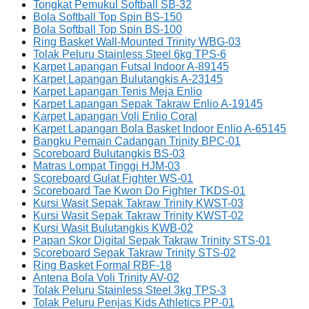
Tongkat Pemukul Softball SB-32
Bola Softball Top Spin BS-150
Bola Softball Top Spin BS-100
Ring Basket Wall-Mounted Trinity WBG-03
Tolak Peluru Stainless Steel 6kg TPS-6
Karpet Lapangan Futsal Indoor A-89145
Karpet Lapangan Bulutangkis A-23145
Karpet Lapangan Tenis Meja Enlio
Karpet Lapangan Sepak Takraw Enlio A-19145
Karpet Lapangan Voli Enlio Coral
Karpet Lapangan Bola Basket Indoor Enlio A-65145
Bangku Pemain Cadangan Trinity BPC-01
Scoreboard Bulutangkis BS-03
Matras Lompat Tinggi HJM-03
Scoreboard Gulat Fighter WS-01
Scoreboard Tae Kwon Do Fighter TKDS-01
Kursi Wasit Sepak Takraw Trinity KWST-03
Kursi Wasit Sepak Takraw Trinity KWST-02
Kursi Wasit Bulutangkis KWB-02
Papan Skor Digital Sepak Takraw Trinity STS-01
Scoreboard Sepak Takraw Trinity STS-02
Ring Basket Formal RBF-18
Antena Bola Voli Trinity AV-02
Tolak Peluru Stainless Steel 3kg TPS-3
Tolak Peluru Penjas Kids Athletics PP-01