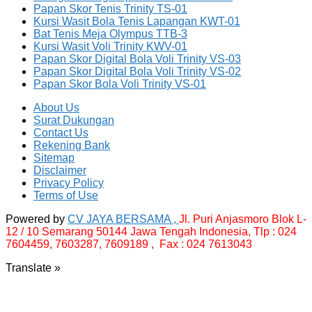
Papan Skor Tenis Trinity TS-01
Kursi Wasit Bola Tenis Lapangan KWT-01
Bat Tenis Meja Olympus TTB-3
Kursi Wasit Voli Trinity KWV-01
Papan Skor Digital Bola Voli Trinity VS-03
Papan Skor Digital Bola Voli Trinity VS-02
Papan Skor Bola Voli Trinity VS-01
About Us
Surat Dukungan
Contact Us
Rekening Bank
Sitemap
Disclaimer
Privacy Policy
Terms of Use
Powered by
CV JAYA BERSAMA ,
Jl. Puri Anjasmoro Blok L-
12 / 10 Semarang 50144 Jawa Tengah Indonesia,
Tlp : 024
7604459, 7603287, 7609189 , Fax : 024 7613043
Translate »