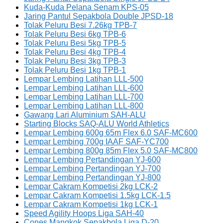
Kuda-Kuda Pelana Senam KPS-05
Jaring Pantul Sepakbola Double JPSD-18
Tolak Peluru Besi 7.26kg TPB-7
Tolak Peluru Besi 6kg TPB-6
Tolak Peluru Besi 5kg TPB-5
Tolak Peluru Besi 4kg TPB-4
Tolak Peluru Besi 3kg TPB-3
Tolak Peluru Besi 1kg TPB-1
Lempar Lembing Latihan LLL-500
Lempar Lembing Latihan LLL-600
Lempar Lembing Latihan LLL-700
Lempar Lembing Latihan LLL-800
Gawang Lari Aluminium SAH-ALU
Starting Blocks SAQ-ALU World Athletics
Lempar Lembing 600g 65m Flex 6.0 SAF-MC600
Lempar Lembing 700g IAAF SAF-YC700
Lempar Lembing 800g 85m Flex 5.0 SAF-MC800
Lempar Lembing Pertandingan YJ-600
Lempar Lembing Pertandingan YJ-700
Lempar Lembing Pertandingan YJ-800
Lempar Cakram Kompetisi 2kg LCK-2
Lempar Cakram Kompetisi 1.5kg LCK-1.5
Lempar Cakram Kompetisi 1kg LCK-1
Speed Agility Hoops Liga SAH-40
Cones Mangkok Sepakbola Liga D-20