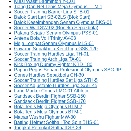
Kursi Wasit Badminton Y-C01
Tiang Dan Net Tenis Meja Olympus TTM-1
Soccer Training Barrier Liga STB-01
Balok Start Lari SB-02LS (Blok Start)
Balok Keseimbangan Senam Olympus BKS-01
Soccer Wall SW-02 (Boneka Sepakbola)
Palang Sejajar Senam Olympus PSS-01
Antena Bola Voli Trinity AV-03
Meja Lompat Senam Olympus MLS-01
Gawang Sepakbola Kecil Liga GSK-120
Soccer Training Hurdles Liga TH-01
Soccer Training Arch Liga TA-01
Kick Boxing Dummy Fighter KBD-180
Papan Pegas Senam Profesional Olympus SBG-9P
Cones Hurdles Sepakbola CH-30
Soccer Training Hurdles Set Liga STH-5
Soccer Adjustable Hurdles Liga SAH-45
Lane Marker Cones LMC-01 Athletic
Sandsack Berdiri Fighter SSB-150
Sandsack Berdiri Fighter SSB-170
Bola Tenis Meja Olympus BTM-2
Bola Tenis Meja Olympus BTM-1
Matras Wushu Fighter MW-30
Batting Helmet Softball Top Spin BHS-01
Tongkat Pemukul Softball SB-34