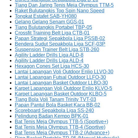
Tiang Dan Jaring Tenis Meja Olympus TTM-5
Raket Bulutangkis Top Spin Nano Speed
Tongkat Estafet SAB-YH080
Gelang Gelang Senam GGS-01
Tiang Bulutangkis Portabel TBP-05
Crossfit Training Belt Liga CTB-01
Papan Strategi Sepakbola Liga PSSB-02
Bendera Sudut Sepakbola Liga SCF-03P
Suspension Trainer Belt Liga STB-260
Agility Ladder Drills Liga ALD-8
Agility Ladder Drills Liga ALD-4
Hexagon Cones Set Liga HCS-30
Lantai Lapangan Voli Outdoor Enlio LLVO-30
Lantai Lapangan Futsal Outdoor LLFO-30
Lantai Lapangan Basket Outdoor LLBO-30
Karpet Lapangan Voli Outdoor Enlio KLVO-5
Karpet Lapangan Basket Outdoor KLBO-5
Tiang Bola Voli Tanam Trinity TVT-03
Papan Pantul Bola Basket Kaca BB-02
Scoreboard Sepakbola Liga SS-240
Pelindung Badan Kempo BPK-01
Bat Tenis Meja Olympus TTB-5 (Sportive+)
Bat Tenis Meja Olympus TTB-4 (Sportive)
Bat Tenis Meja Olympus TTB-2 (Advance+)