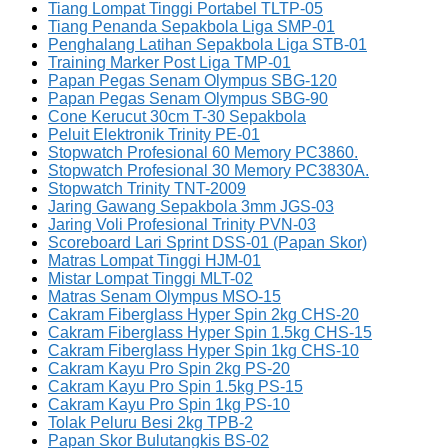
Tiang Lompat Tinggi Portabel TLTP-05
Tiang Penanda Sepakbola Liga SMP-01
Penghalang Latihan Sepakbola Liga STB-01
Training Marker Post Liga TMP-01
Papan Pegas Senam Olympus SBG-120
Papan Pegas Senam Olympus SBG-90
Cone Kerucut 30cm T-30 Sepakbola
Peluit Elektronik Trinity PE-01
Stopwatch Profesional 60 Memory PC3860.
Stopwatch Profesional 30 Memory PC3830A.
Stopwatch Trinity TNT-2009
Jaring Gawang Sepakbola 3mm JGS-03
Jaring Voli Profesional Trinity PVN-03
Scoreboard Lari Sprint DSS-01 (Papan Skor)
Matras Lompat Tinggi HJM-01
Mistar Lompat Tinggi MLT-02
Matras Senam Olympus MSO-15
Cakram Fiberglass Hyper Spin 2kg CHS-20
Cakram Fiberglass Hyper Spin 1.5kg CHS-15
Cakram Fiberglass Hyper Spin 1kg CHS-10
Cakram Kayu Pro Spin 2kg PS-20
Cakram Kayu Pro Spin 1.5kg PS-15
Cakram Kayu Pro Spin 1kg PS-10
Tolak Peluru Besi 2kg TPB-2
Papan Skor Bulutangkis BS-02