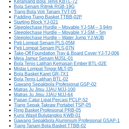
Keranjang Bola Tenis KBTL-72
Bola Senam Ritmik RGB-19G
Tiang Bola Voli Tanam TVT-05
Padding Tiang Basket TTBB-02P
Starting Block YJ-021
Steeplechase Hurdle – Movable YJ-SM – 3,94m
Steeplechase Hurdle – Movable YJ-SM – 5m
Steeplechase Hurdle – Water Jump YJ-WJB
Peti Lompat Senam PLS-05M
Peti Lompat Senam PLS-07N
Take-Off Foundation Tray & Board Cover YJ-TJ-006
Meja Jamur Senam MJSL-01
Bola Tenis Latihan Kemasan Ember BTL-02E
Mistar Lompat Tinggi MLT-05
Bola Basket Karet GR-7X1
Bola Tenis Latihan BTL-02
Gawang Sepakbola Profesional GSP-02
Matras Ju Jitsu JJAU MJJ-100
Matras Ju Jitsu JJAU MJJ-64
Papan Catur Lipat Percasi PCLP-52
Tiang Sepak Takraw Portabel TSP-05
Ring Basket Profesional PRB-05
Kursi Wasit Bulutangkis KWB-01
Gawang Sepakbola Aluminium Profesional GSAP-1
Tiang Tanam Bola Basket TTBB-02