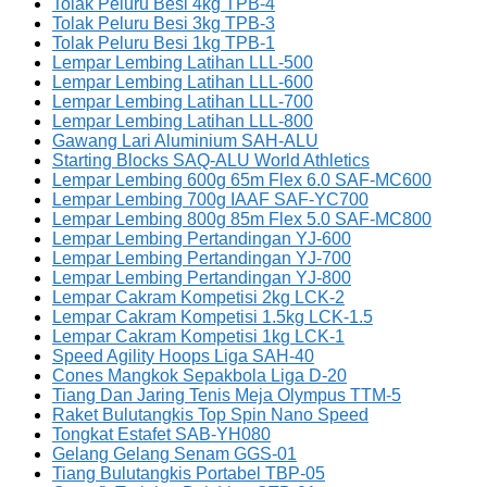
Tolak Peluru Besi 4kg TPB-4
Tolak Peluru Besi 3kg TPB-3
Tolak Peluru Besi 1kg TPB-1
Lempar Lembing Latihan LLL-500
Lempar Lembing Latihan LLL-600
Lempar Lembing Latihan LLL-700
Lempar Lembing Latihan LLL-800
Gawang Lari Aluminium SAH-ALU
Starting Blocks SAQ-ALU World Athletics
Lempar Lembing 600g 65m Flex 6.0 SAF-MC600
Lempar Lembing 700g IAAF SAF-YC700
Lempar Lembing 800g 85m Flex 5.0 SAF-MC800
Lempar Lembing Pertandingan YJ-600
Lempar Lembing Pertandingan YJ-700
Lempar Lembing Pertandingan YJ-800
Lempar Cakram Kompetisi 2kg LCK-2
Lempar Cakram Kompetisi 1.5kg LCK-1.5
Lempar Cakram Kompetisi 1kg LCK-1
Speed Agility Hoops Liga SAH-40
Cones Mangkok Sepakbola Liga D-20
Tiang Dan Jaring Tenis Meja Olympus TTM-5
Raket Bulutangkis Top Spin Nano Speed
Tongkat Estafet SAB-YH080
Gelang Gelang Senam GGS-01
Tiang Bulutangkis Portabel TBP-05