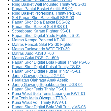
Ring Basket Wall Mounted Trinity WBG-03
Papan Pantul Basket Akrilik BB-01
Ring Basket Profesional Trinity PRB-01
Set Papan Skor Basketball BSS-03
Papan Skor Bola Basket BSS-02
Papan Skor Basket Set BSS-01
Scoreboard Karate Fighter KS-01
Papan Skor Digital Yudo Fighter JS-01
Matras Kempo Perkemi KP-30
Matras Pencak Silat PS-30 Fighter
Matras Taekwondo WTF TKD-30
Matras Judo PJSI JT-60
Matras Gulat PGSI GL-60A
Papan Skor Digital Bola Futsal Trinity FS-05
Papan Skor Digital Futsal Trinity FS-03
Papan Skor Digital Futsal Trinity FS-01
Jaring Gawang Futsal JGF-04
Peralatan Olahraga Anak Atletik
Jaring Gawang Sepakbola 4mm JGS-04
Papan Skor Tenis Trinity TS-01
Kursi Wasit Bola Tenis Lapangan KWT-01
Bat Tenis Meja Olympus TTB-3
Kursi Wasit Voli Trinity KWV-01
Papan Skor Digital Bola Voli Trinity VS-03