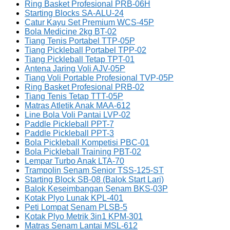
Ring Basket Profesional PRB-06H
Starting Blocks SA-ALU-24
Catur Kayu Set Premium WCS-45P
Bola Medicine 2kg BT-02
Tiang Tenis Portabel TTP-05P
Tiang Pickleball Portabel TPP-02
Tiang Pickleball Tetap TPT-01
Antena Jaring Voli AJV-05P
Tiang Voli Portable Profesional TVP-05P
Ring Basket Profesional PRB-02
Tiang Tenis Tetap TTT-05P
Matras Atletik Anak MAA-612
Line Bola Voli Pantai LVP-02
Paddle Pickleball PPT-7
Paddle Pickleball PPT-3
Bola Pickleball Kompetisi PBC-01
Bola Pickleball Training PBT-02
Lempar Turbo Anak LTA-70
Trampolin Senam Senior TSS-125-ST
Starting Block SB-08 (Balok Start Lari)
Balok Keseimbangan Senam BKS-03P
Kotak Plyo Lunak KPL-401
Peti Lompat Senam PLSB-5
Kotak Plyo Metrik 3in1 KPM-301
Matras Senam Lantai MSL-612