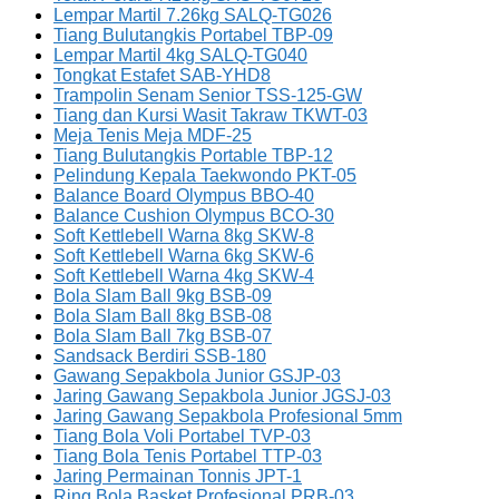
Lempar Martil 7.26kg SALQ-TG026
Tiang Bulutangkis Portabel TBP-09
Lempar Martil 4kg SALQ-TG040
Tongkat Estafet SAB-YHD8
Trampolin Senam Senior TSS-125-GW
Tiang dan Kursi Wasit Takraw TKWT-03
Meja Tenis Meja MDF-25
Tiang Bulutangkis Portable TBP-12
Pelindung Kepala Taekwondo PKT-05
Balance Board Olympus BBO-40
Balance Cushion Olympus BCO-30
Soft Kettlebell Warna 8kg SKW-8
Soft Kettlebell Warna 6kg SKW-6
Soft Kettlebell Warna 4kg SKW-4
Bola Slam Ball 9kg BSB-09
Bola Slam Ball 8kg BSB-08
Bola Slam Ball 7kg BSB-07
Sandsack Berdiri SSB-180
Gawang Sepakbola Junior GSJP-03
Jaring Gawang Sepakbola Junior JGSJ-03
Jaring Gawang Sepakbola Profesional 5mm
Tiang Bola Voli Portabel TVP-03
Tiang Bola Tenis Portabel TTP-03
Jaring Permainan Tonnis JPT-1
Ring Bola Basket Profesional PRB-03