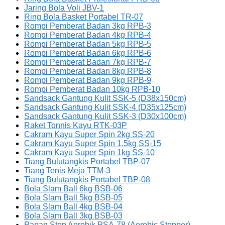
Jaring Bola Voli JBV-1
Ring Bola Basket Portabel TR-07
Rompi Pemberat Badan 3kg RPB-3
Rompi Pemberat Badan 4kg RPB-4
Rompi Pemberat Badan 5kg RPB-5
Rompi Pemberat Badan 6kg RPB-6
Rompi Pemberat Badan 7kg RPB-7
Rompi Pemberat Badan 8kg RPB-8
Rompi Pemberat Badan 9kg RPB-9
Rompi Pemberat Badan 10kg RPB-10
Sandsack Gantung Kulit SSK-5 (D38x150cm)
Sandsack Gantung Kulit SSK-4 (D35x125cm)
Sandsack Gantung Kulit SSK-3 (D30x100cm)
Raket Tonnis Kayu RTK-03P
Cakram Kayu Super Spin 2kg SS-20
Cakram Kayu Super Spin 1.5kg SS-15
Cakram Kayu Super Spin 1kg SS-10
Tiang Bulutangkis Portabel TBP-07
Tiang Tenis Meja TTM-3
Tiang Bulutangkis Portabel TBP-08
Bola Slam Ball 6kg BSB-06
Bola Slam Ball 5kg BSB-05
Bola Slam Ball 4kg BSB-04
Bola Slam Ball 3kg BSB-03
Papan Step Aerobik PSA-78 (Aerobic Stepper)