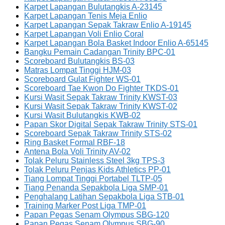
Karpet Lapangan Bulutangkis A-23145
Karpet Lapangan Tenis Meja Enlio
Karpet Lapangan Sepak Takraw Enlio A-19145
Karpet Lapangan Voli Enlio Coral
Karpet Lapangan Bola Basket Indoor Enlio A-65145
Bangku Pemain Cadangan Trinity BPC-01
Scoreboard Bulutangkis BS-03
Matras Lompat Tinggi HJM-03
Scoreboard Gulat Fighter WS-01
Scoreboard Tae Kwon Do Fighter TKDS-01
Kursi Wasit Sepak Takraw Trinity KWST-03
Kursi Wasit Sepak Takraw Trinity KWST-02
Kursi Wasit Bulutangkis KWB-02
Papan Skor Digital Sepak Takraw Trinity STS-01
Scoreboard Sepak Takraw Trinity STS-02
Ring Basket Formal RBF-18
Antena Bola Voli Trinity AV-02
Tolak Peluru Stainless Steel 3kg TPS-3
Tolak Peluru Penjas Kids Athletics PP-01
Tiang Lompat Tinggi Portabel TLTP-05
Tiang Penanda Sepakbola Liga SMP-01
Penghalang Latihan Sepakbola Liga STB-01
Training Marker Post Liga TMP-01
Papan Pegas Senam Olympus SBG-120
Papan Pegas Senam Olympus SBG-90