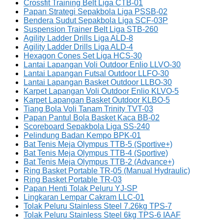
Crossfit Training Belt Liga CTB-01
Papan Strategi Sepakbola Liga PSSB-02
Bendera Sudut Sepakbola Liga SCF-03P
Suspension Trainer Belt Liga STB-260
Agility Ladder Drills Liga ALD-8
Agility Ladder Drills Liga ALD-4
Hexagon Cones Set Liga HCS-30
Lantai Lapangan Voli Outdoor Enlio LLVO-30
Lantai Lapangan Futsal Outdoor LLFO-30
Lantai Lapangan Basket Outdoor LLBO-30
Karpet Lapangan Voli Outdoor Enlio KLVO-5
Karpet Lapangan Basket Outdoor KLBO-5
Tiang Bola Voli Tanam Trinity TVT-03
Papan Pantul Bola Basket Kaca BB-02
Scoreboard Sepakbola Liga SS-240
Pelindung Badan Kempo BPK-01
Bat Tenis Meja Olympus TTB-5 (Sportive+)
Bat Tenis Meja Olympus TTB-4 (Sportive)
Bat Tenis Meja Olympus TTB-2 (Advance+)
Ring Basket Portable TR-05 (Manual Hydraulic)
Ring Basket Portable TR-03
Papan Henti Tolak Peluru YJ-SP
Lingkaran Lempar Cakram LLC-01
Tolak Peluru Stainless Steel 7.26kg TPS-7
Tolak Peluru Stainless Steel 6kg TPS-6 IAAF