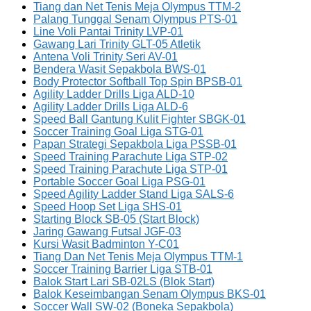
Tiang dan Net Tenis Meja Olympus TTM-2
Palang Tunggal Senam Olympus PTS-01
Line Voli Pantai Trinity LVP-01
Gawang Lari Trinity GLT-05 Atletik
Antena Voli Trinity Seri AV-01
Bendera Wasit Sepakbola BWS-01
Body Protector Softball Top Spin BPSB-01
Agility Ladder Drills Liga ALD-10
Agility Ladder Drills Liga ALD-6
Speed Ball Gantung Kulit Fighter SBGK-01
Soccer Training Goal Liga STG-01
Papan Strategi Sepakbola Liga PSSB-01
Speed Training Parachute Liga STP-02
Speed Training Parachute Liga STP-01
Portable Soccer Goal Liga PSG-01
Speed Agility Ladder Stand Liga SALS-6
Speed Hoop Set Liga SHS-01
Starting Block SB-05 (Start Block)
Jaring Gawang Futsal JGF-03
Kursi Wasit Badminton Y-C01
Tiang Dan Net Tenis Meja Olympus TTM-1
Soccer Training Barrier Liga STB-01
Balok Start Lari SB-02LS (Blok Start)
Balok Keseimbangan Senam Olympus BKS-01
Soccer Wall SW-02 (Boneka Sepakbola)