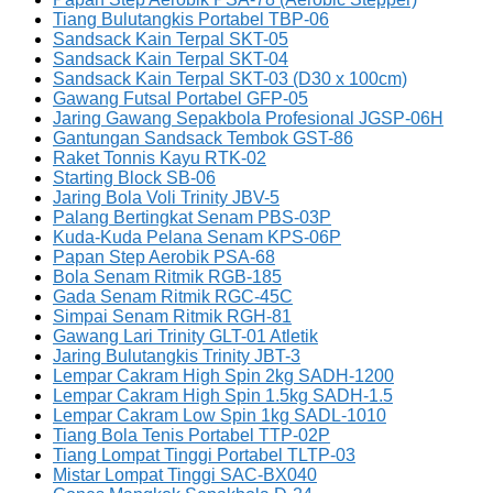
Tiang Bulutangkis Portabel TBP-06
Sandsack Kain Terpal SKT-05
Sandsack Kain Terpal SKT-04
Sandsack Kain Terpal SKT-03 (D30 x 100cm)
Gawang Futsal Portabel GFP-05
Jaring Gawang Sepakbola Profesional JGSP-06H
Gantungan Sandsack Tembok GST-86
Raket Tonnis Kayu RTK-02
Starting Block SB-06
Jaring Bola Voli Trinity JBV-5
Palang Bertingkat Senam PBS-03P
Kuda-Kuda Pelana Senam KPS-06P
Papan Step Aerobik PSA-68
Bola Senam Ritmik RGB-185
Gada Senam Ritmik RGC-45C
Simpai Senam Ritmik RGH-81
Gawang Lari Trinity GLT-01 Atletik
Jaring Bulutangkis Trinity JBT-3
Lempar Cakram High Spin 2kg SADH-1200
Lempar Cakram High Spin 1.5kg SADH-1.5
Lempar Cakram Low Spin 1kg SADL-1010
Tiang Bola Tenis Portabel TTP-02P
Tiang Lompat Tinggi Portabel TLTP-03
Mistar Lompat Tinggi SAC-BX040