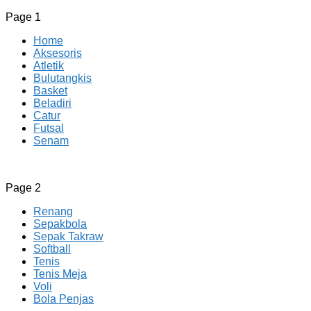
Page 1
Home
Aksesoris
Atletik
Bulutangkis
Basket
Beladiri
Catur
Futsal
Senam
CV JAYA BERSAMA Co Id
Menyediakan Semua Perlengkapan Olahraga Yang
Page 2
Lengkap, Berkualitas Dengan Harga Yang Murah
Renang
Sepakbola
Sepak Takraw
Softball
Tenis
Tenis Meja
Voli
Bola Penjas