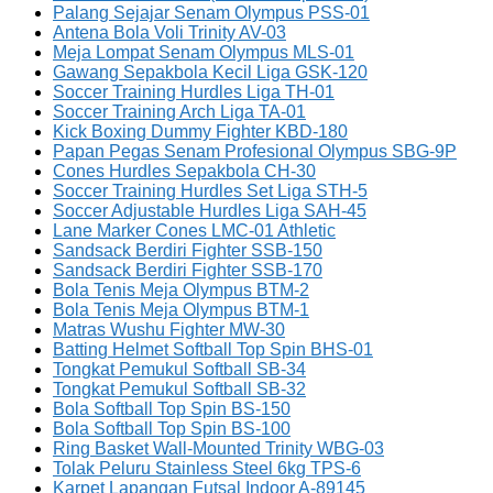
Palang Sejajar Senam Olympus PSS-01
Antena Bola Voli Trinity AV-03
Meja Lompat Senam Olympus MLS-01
Gawang Sepakbola Kecil Liga GSK-120
Soccer Training Hurdles Liga TH-01
Soccer Training Arch Liga TA-01
Kick Boxing Dummy Fighter KBD-180
Papan Pegas Senam Profesional Olympus SBG-9P
Cones Hurdles Sepakbola CH-30
Soccer Training Hurdles Set Liga STH-5
Soccer Adjustable Hurdles Liga SAH-45
Lane Marker Cones LMC-01 Athletic
Sandsack Berdiri Fighter SSB-150
Sandsack Berdiri Fighter SSB-170
Bola Tenis Meja Olympus BTM-2
Bola Tenis Meja Olympus BTM-1
Matras Wushu Fighter MW-30
Batting Helmet Softball Top Spin BHS-01
Tongkat Pemukul Softball SB-34
Tongkat Pemukul Softball SB-32
Bola Softball Top Spin BS-150
Bola Softball Top Spin BS-100
Ring Basket Wall-Mounted Trinity WBG-03
Tolak Peluru Stainless Steel 6kg TPS-6
Karpet Lapangan Futsal Indoor A-89145