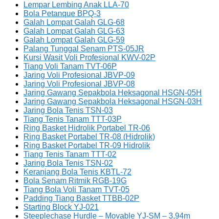
Lempar Lembing Anak LLA-70
Bola Petanque BPQ-3
Galah Lompat Galah GLG-68
Galah Lompat Galah GLG-63
Galah Lompat Galah GLG-59
Palang Tunggal Senam PTS-05JR
Kursi Wasit Voli Profesional KWV-02P
Tiang Voli Tanam TVT-06P
Jaring Voli Profesional JBVP-09
Jaring Voli Profesional JBVP-08
Jaring Gawang Sepakbola Heksagonal HSGN-05H
Jaring Gawang Sepakbola Heksagonal HSGN-03H
Jaring Bola Tenis TSN-03
Tiang Tenis Tanam TTT-03P
Ring Basket Hidrolik Portabel TR-06
Ring Basket Portabel TR-08 (Hidrolik)
Ring Basket Portabel TR-09 Hidrolik
Tiang Tenis Tanam TTT-02
Jaring Bola Tenis TSN-02
Keranjang Bola Tenis KBTL-72
Bola Senam Ritmik RGB-19G
Tiang Bola Voli Tanam TVT-05
Padding Tiang Basket TTBB-02P
Starting Block YJ-021
Steeplechase Hurdle – Movable YJ-SM – 3,94m