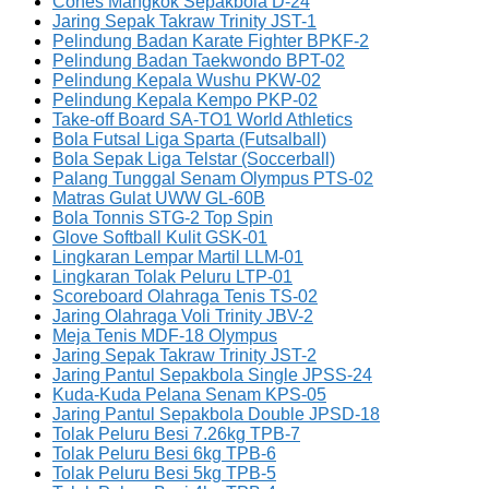
Cones Mangkok Sepakbola D-24
Jaring Sepak Takraw Trinity JST-1
Pelindung Badan Karate Fighter BPKF-2
Pelindung Badan Taekwondo BPT-02
Pelindung Kepala Wushu PKW-02
Pelindung Kepala Kempo PKP-02
Take-off Board SA-TO1 World Athletics
Bola Futsal Liga Sparta (Futsalball)
Bola Sepak Liga Telstar (Soccerball)
Palang Tunggal Senam Olympus PTS-02
Matras Gulat UWW GL-60B
Bola Tonnis STG-2 Top Spin
Glove Softball Kulit GSK-01
Lingkaran Lempar Martil LLM-01
Lingkaran Tolak Peluru LTP-01
Scoreboard Olahraga Tenis TS-02
Jaring Olahraga Voli Trinity JBV-2
Meja Tenis MDF-18 Olympus
Jaring Sepak Takraw Trinity JST-2
Jaring Pantul Sepakbola Single JPSS-24
Kuda-Kuda Pelana Senam KPS-05
Jaring Pantul Sepakbola Double JPSD-18
Tolak Peluru Besi 7.26kg TPB-7
Tolak Peluru Besi 6kg TPB-6
Tolak Peluru Besi 5kg TPB-5