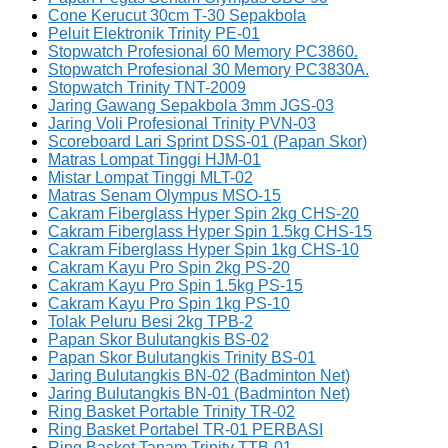
Cone Kerucut 30cm T-30 Sepakbola
Peluit Elektronik Trinity PE-01
Stopwatch Profesional 60 Memory PC3860.
Stopwatch Profesional 30 Memory PC3830A.
Stopwatch Trinity TNT-2009
Jaring Gawang Sepakbola 3mm JGS-03
Jaring Voli Profesional Trinity PVN-03
Scoreboard Lari Sprint DSS-01 (Papan Skor)
Matras Lompat Tinggi HJM-01
Mistar Lompat Tinggi MLT-02
Matras Senam Olympus MSO-15
Cakram Fiberglass Hyper Spin 2kg CHS-20
Cakram Fiberglass Hyper Spin 1.5kg CHS-15
Cakram Fiberglass Hyper Spin 1kg CHS-10
Cakram Kayu Pro Spin 2kg PS-20
Cakram Kayu Pro Spin 1.5kg PS-15
Cakram Kayu Pro Spin 1kg PS-10
Tolak Peluru Besi 2kg TPB-2
Papan Skor Bulutangkis BS-02
Papan Skor Bulutangkis Trinity BS-01
Jaring Bulutangkis BN-02 (Badminton Net)
Jaring Bulutangkis BN-01 (Badminton Net)
Ring Basket Portable Trinity TR-02
Ring Basket Portabel TR-01 PERBASI
Ring Basket Tanam Trinity TTB-01