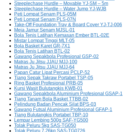
Steeplechase Hurdle – Movable YJ-SM – 5m
Steeplechase Hurdle – Water Jump YJ-WJB
Peti Lompat Senam PLS-05M
Peti Lompat Senam PLS-07N
Take-Off Foundation Tray & Board Cover YJ-TJ-006
Meja Jamur Senam MJSL-01
Bola Tenis Latihan Kemasan Ember BTL-02E
Mistar Lompat Tinggi MLT-05
Bola Basket Karet GR-7X1
Bola Tenis Latihan BTL-02
Gawang Sepakbola Profesional GSP-02
Matras Ju Jitsu JJAU MJJ-100
Matras Ju Jitsu JJAU MJJ-64
Papan Catur Lipat Percasi PCLP-52
Tiang Sepak Takraw Portabel TSP-05
Ring Basket Profesional PRB-05
Kursi Wasit Bulutangkis KWB-01
Gawang Sepakbola Aluminium Profesional GSAP-1
Tiang Tanam Bola Basket TTBB-02
Pelindung Badan Pencak Silat BPS-03
Gawang Futsal Aluminium Profesional GFAP-1
Tiang Bulutangkis Portabel TBP-10
Lempar Lembing 500g SAF-YG500
Tolak Peluru 5kg SAS-TG050
Tolak Peluru 7.26kg SAS-TG0726