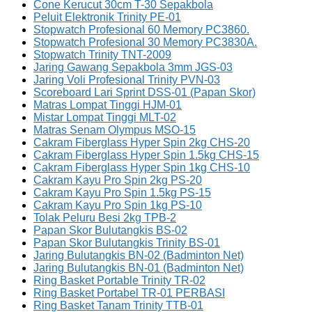
Cone Kerucut 30cm T-30 Sepakbola
Peluit Elektronik Trinity PE-01
Stopwatch Profesional 60 Memory PC3860.
Stopwatch Profesional 30 Memory PC3830A.
Stopwatch Trinity TNT-2009
Jaring Gawang Sepakbola 3mm JGS-03
Jaring Voli Profesional Trinity PVN-03
Scoreboard Lari Sprint DSS-01 (Papan Skor)
Matras Lompat Tinggi HJM-01
Mistar Lompat Tinggi MLT-02
Matras Senam Olympus MSO-15
Cakram Fiberglass Hyper Spin 2kg CHS-20
Cakram Fiberglass Hyper Spin 1.5kg CHS-15
Cakram Fiberglass Hyper Spin 1kg CHS-10
Cakram Kayu Pro Spin 2kg PS-20
Cakram Kayu Pro Spin 1.5kg PS-15
Cakram Kayu Pro Spin 1kg PS-10
Tolak Peluru Besi 2kg TPB-2
Papan Skor Bulutangkis BS-02
Papan Skor Bulutangkis Trinity BS-01
Jaring Bulutangkis BN-02 (Badminton Net)
Jaring Bulutangkis BN-01 (Badminton Net)
Ring Basket Portable Trinity TR-02
Ring Basket Portabel TR-01 PERBASI
Ring Basket Tanam Trinity TTB-01