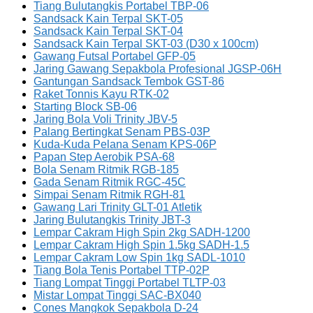
Tiang Bulutangkis Portabel TBP-06
Sandsack Kain Terpal SKT-05
Sandsack Kain Terpal SKT-04
Sandsack Kain Terpal SKT-03 (D30 x 100cm)
Gawang Futsal Portabel GFP-05
Jaring Gawang Sepakbola Profesional JGSP-06H
Gantungan Sandsack Tembok GST-86
Raket Tonnis Kayu RTK-02
Starting Block SB-06
Jaring Bola Voli Trinity JBV-5
Palang Bertingkat Senam PBS-03P
Kuda-Kuda Pelana Senam KPS-06P
Papan Step Aerobik PSA-68
Bola Senam Ritmik RGB-185
Gada Senam Ritmik RGC-45C
Simpai Senam Ritmik RGH-81
Gawang Lari Trinity GLT-01 Atletik
Jaring Bulutangkis Trinity JBT-3
Lempar Cakram High Spin 2kg SADH-1200
Lempar Cakram High Spin 1.5kg SADH-1.5
Lempar Cakram Low Spin 1kg SADL-1010
Tiang Bola Tenis Portabel TTP-02P
Tiang Lompat Tinggi Portabel TLTP-03
Mistar Lompat Tinggi SAC-BX040
Cones Mangkok Sepakbola D-24