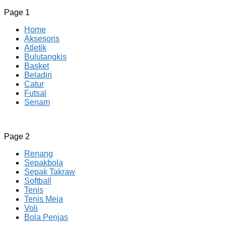
Page 1
Home
Aksesoris
Atletik
Bulutangkis
Basket
Beladiri
Catur
Futsal
Senam
CV JAYA BERSAMA Co Id
Menyediakan Semua Perlengkapan Olahraga Yang
Page 2
Lengkap, Berkualitas Dengan Harga Yang Murah
Renang
Sepakbola
Sepak Takraw
Softball
Tenis
Tenis Meja
Voli
Bola Penjas