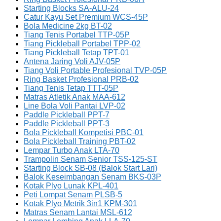
Starting Blocks SA-ALU-24
Catur Kayu Set Premium WCS-45P
Bola Medicine 2kg BT-02
Tiang Tenis Portabel TTP-05P
Tiang Pickleball Portabel TPP-02
Tiang Pickleball Tetap TPT-01
Antena Jaring Voli AJV-05P
Tiang Voli Portable Profesional TVP-05P
Ring Basket Profesional PRB-02
Tiang Tenis Tetap TTT-05P
Matras Atletik Anak MAA-612
Line Bola Voli Pantai LVP-02
Paddle Pickleball PPT-7
Paddle Pickleball PPT-3
Bola Pickleball Kompetisi PBC-01
Bola Pickleball Training PBT-02
Lempar Turbo Anak LTA-70
Trampolin Senam Senior TSS-125-ST
Starting Block SB-08 (Balok Start Lari)
Balok Keseimbangan Senam BKS-03P
Kotak Plyo Lunak KPL-401
Peti Lompat Senam PLSB-5
Kotak Plyo Metrik 3in1 KPM-301
Matras Senam Lantai MSL-612