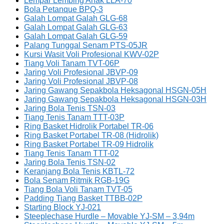
Lempar Lembing Anak LLA-70
Bola Petanque BPQ-3
Galah Lompat Galah GLG-68
Galah Lompat Galah GLG-63
Galah Lompat Galah GLG-59
Palang Tunggal Senam PTS-05JR
Kursi Wasit Voli Profesional KWV-02P
Tiang Voli Tanam TVT-06P
Jaring Voli Profesional JBVP-09
Jaring Voli Profesional JBVP-08
Jaring Gawang Sepakbola Heksagonal HSGN-05H
Jaring Gawang Sepakbola Heksagonal HSGN-03H
Jaring Bola Tenis TSN-03
Tiang Tenis Tanam TTT-03P
Ring Basket Hidrolik Portabel TR-06
Ring Basket Portabel TR-08 (Hidrolik)
Ring Basket Portabel TR-09 Hidrolik
Tiang Tenis Tanam TTT-02
Jaring Bola Tenis TSN-02
Keranjang Bola Tenis KBTL-72
Bola Senam Ritmik RGB-19G
Tiang Bola Voli Tanam TVT-05
Padding Tiang Basket TTBB-02P
Starting Block YJ-021
Steeplechase Hurdle – Movable YJ-SM – 3,94m