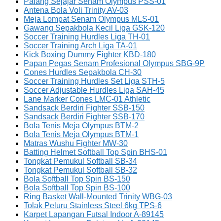
Palang Sejajar Senam Olympus PSS-01
Antena Bola Voli Trinity AV-03
Meja Lompat Senam Olympus MLS-01
Gawang Sepakbola Kecil Liga GSK-120
Soccer Training Hurdles Liga TH-01
Soccer Training Arch Liga TA-01
Kick Boxing Dummy Fighter KBD-180
Papan Pegas Senam Profesional Olympus SBG-9P
Cones Hurdles Sepakbola CH-30
Soccer Training Hurdles Set Liga STH-5
Soccer Adjustable Hurdles Liga SAH-45
Lane Marker Cones LMC-01 Athletic
Sandsack Berdiri Fighter SSB-150
Sandsack Berdiri Fighter SSB-170
Bola Tenis Meja Olympus BTM-2
Bola Tenis Meja Olympus BTM-1
Matras Wushu Fighter MW-30
Batting Helmet Softball Top Spin BHS-01
Tongkat Pemukul Softball SB-34
Tongkat Pemukul Softball SB-32
Bola Softball Top Spin BS-150
Bola Softball Top Spin BS-100
Ring Basket Wall-Mounted Trinity WBG-03
Tolak Peluru Stainless Steel 6kg TPS-6
Karpet Lapangan Futsal Indoor A-89145