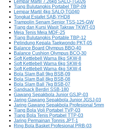
Lempar Martil 7.26kg SALQ-TG026
Tiang Bulutangkis Portabel TBP-09
Lempar Martil 4kg SALQ-TG040
Tongkat Estafet SAB-YHD8
Trampolin Senam Senior TSS-125-GW
Tiang dan Kursi Wasit Takraw TKWT-03
Meja Tenis Meja MDF-25
Tiang Bulutangkis Portable TBP-12
Pelindung Kepala Taekwondo PKT-05
Balance Board Olympus BBO-40
Balance Cushion Olympus BCO-30
Soft Kettlebell Warna 8kg SKW-8
Soft Kettlebell Warna 6kg SKW-6
Soft Kettlebell Warna 4kg SKW-4
Bola Slam Ball 9kg BSB-09
Bola Slam Ball 8kg BSB-08
Bola Slam Ball 7kg BSB-07
Sandsack Berdiri SSB-180
Gawang Sepakbola Junior GSJP-03
Jaring Gawang Sepakbola Junior JGSJ-03
Jaring Gawang Sepakbola Profesional 5mm
Tiang Bola Voli Portabel TVP-03
Tiang Bola Tenis Portabel TTP-03
Jaring Permainan Tonnis JPT-1
Ring Bola Basket Profesional PRB-03