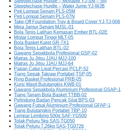
Steeplechase Hurdle – Movable YJ-SM – 5m
Steeplechase Hurdle – Water Jump YJ-WJB
Peti Lompat Senam PLS-05M
Peti Lompat Senam PLS-07N
Take-Off Foundation Tray & Board Cover YJ-TJ-006
Meja Jamur Senam MJSL-01
Bola Tenis Latihan Kemasan Ember BTL-02E
Mistar Lompat Tinggi MLT-05
Bola Basket Karet GR-7X1
Bola Tenis Latihan BTL-02
Gawang Sepakbola Profesional GSP-02
Matras Ju Jitsu JJAU MJJ-100
Matras Ju Jitsu JJAU MJJ-64
Papan Catur Lipat Percasi PCLP-52
Tiang Sepak Takraw Portabel TSP-05
Ring Basket Profesional PRB-05
Kursi Wasit Bulutangkis KWB-01
Gawang Sepakbola Aluminium Profesional GSAP-1
Tiang Tanam Bola Basket TTBB-02
Pelindung Badan Pencak Silat BPS-03
Gawang Futsal Aluminium Profesional GFAP-1
Tiang Bulutangkis Portabel TBP-10
Lempar Lembing 500g SAF-YG500
Tolak Peluru 5kg SAS-TG050
Tolak Peluru 7.26kg SAS-TG0726