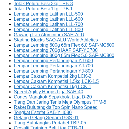
Tolak Peluru Besi 3kg TPB-3
Tolak Peluru Besi 1kg TPB-1
Lempar Lembing Latihan LLL-500
Lempar Lembing Latihan LLL-600
Lempar Lembing Latihan LLL-700
Lempar Lembing Latihan LLL-800
Gawang Lari Aluminium SAH-ALU
Starting Blocks SAQ-ALU World Athletics
Lempar Lembing 600g 65m Flex 6.0 SAF-MC600
Lempar Lembing 700g IAAF SAF-YC700
Lempar Lembing 800g 85m Flex 5.0 SAF-MC800
Lempar Lembing Pertandingan YJ-600
Lempar Lembing Pertandingan YJ-700
Lempar Lembing Pertandingan YJ-800
Lempar Cakram Kompetisi 2kg LCK-2
Lempar Cakram Kompetisi 1.5kg LCK-1.5
Lempar Cakram Kompetisi 1kg LCK-1
Speed Agility Hoops Liga SAH-40
Cones Mangkok Sepakbola Liga D-20
Tiang Dan Jaring Tenis Meja Olympus TTM-5
Raket Bulutangkis Top Spin Nano Speed
Tongkat Estafet SAB-YH080
Gelang Gelang Senam GGS-01
Tiang Bulutangkis Portabel TBP-05
Crossfit Training Belt Liga CTB-01