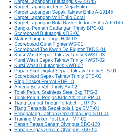
Karpet Lapangan Bulutangkis A-23145
Karpet Lapangan Tenis Meja Enlio
Karpet Lapangan Sepak Takraw Enlio A-19145
Karpet Lapangan Voli Enlio Coral
Karpet Lapangan Bola Basket Indoor Enlio A-65145
Bangku Pemain Cadangan Trinity BPC-01
Scoreboard Bulutangkis BS-03
Matras Lompat Tinggi HJM-03
Scoreboard Gulat Fighter WS-01
Scoreboard Tae Kwon Do Fighter TKDS-01
Kursi Wasit Sepak Takraw Trinity KWST-03
Kursi Wasit Sepak Takraw Trinity KWST-02
Kursi Wasit Bulutangkis KWB-02
Papan Skor Digital Sepak Takraw Trinity STS-01
Scoreboard Sepak Takraw Trinity STS-02
Ring Basket Formal RBF-18
Antena Bola Voli Trinity AV-02
Tolak Peluru Stainless Steel 3kg TPS-3
Tolak Peluru Penjas Kids Athletics PP-01
Tiang Lompat Tinggi Portabel TLTP-05
Tiang Penanda Sepakbola Liga SMP-01
Penghalang Latihan Sepakbola Liga STB-01
Training Marker Post Liga TMP-01
Papan Pegas Senam Olympus SBG-120
Papan Pegas Senam Olympus SBG-90