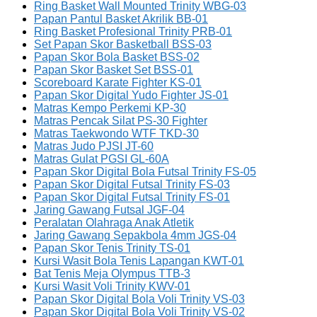
Ring Basket Wall Mounted Trinity WBG-03
Papan Pantul Basket Akrilik BB-01
Ring Basket Profesional Trinity PRB-01
Set Papan Skor Basketball BSS-03
Papan Skor Bola Basket BSS-02
Papan Skor Basket Set BSS-01
Scoreboard Karate Fighter KS-01
Papan Skor Digital Yudo Fighter JS-01
Matras Kempo Perkemi KP-30
Matras Pencak Silat PS-30 Fighter
Matras Taekwondo WTF TKD-30
Matras Judo PJSI JT-60
Matras Gulat PGSI GL-60A
Papan Skor Digital Bola Futsal Trinity FS-05
Papan Skor Digital Futsal Trinity FS-03
Papan Skor Digital Futsal Trinity FS-01
Jaring Gawang Futsal JGF-04
Peralatan Olahraga Anak Atletik
Jaring Gawang Sepakbola 4mm JGS-04
Papan Skor Tenis Trinity TS-01
Kursi Wasit Bola Tenis Lapangan KWT-01
Bat Tenis Meja Olympus TTB-3
Kursi Wasit Voli Trinity KWV-01
Papan Skor Digital Bola Voli Trinity VS-03
Papan Skor Digital Bola Voli Trinity VS-02