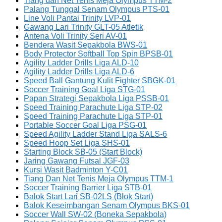
Tiang dan Net Tenis Meja Olympus TTM-2
Palang Tunggal Senam Olympus PTS-01
Line Voli Pantai Trinity LVP-01
Gawang Lari Trinity GLT-05 Atletik
Antena Voli Trinity Seri AV-01
Bendera Wasit Sepakbola BWS-01
Body Protector Softball Top Spin BPSB-01
Agility Ladder Drills Liga ALD-10
Agility Ladder Drills Liga ALD-6
Speed Ball Gantung Kulit Fighter SBGK-01
Soccer Training Goal Liga STG-01
Papan Strategi Sepakbola Liga PSSB-01
Speed Training Parachute Liga STP-02
Speed Training Parachute Liga STP-01
Portable Soccer Goal Liga PSG-01
Speed Agility Ladder Stand Liga SALS-6
Speed Hoop Set Liga SHS-01
Starting Block SB-05 (Start Block)
Jaring Gawang Futsal JGF-03
Kursi Wasit Badminton Y-C01
Tiang Dan Net Tenis Meja Olympus TTM-1
Soccer Training Barrier Liga STB-01
Balok Start Lari SB-02LS (Blok Start)
Balok Keseimbangan Senam Olympus BKS-01
Soccer Wall SW-02 (Boneka Sepakbola)