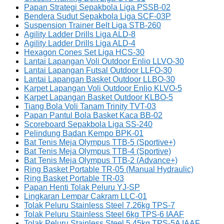
Papan Strategi Sepakbola Liga PSSB-02
Bendera Sudut Sepakbola Liga SCF-03P
Suspension Trainer Belt Liga STB-260
Agility Ladder Drills Liga ALD-8
Agility Ladder Drills Liga ALD-4
Hexagon Cones Set Liga HCS-30
Lantai Lapangan Voli Outdoor Enlio LLVO-30
Lantai Lapangan Futsal Outdoor LLFO-30
Lantai Lapangan Basket Outdoor LLBO-30
Karpet Lapangan Voli Outdoor Enlio KLVO-5
Karpet Lapangan Basket Outdoor KLBO-5
Tiang Bola Voli Tanam Trinity TVT-03
Papan Pantul Bola Basket Kaca BB-02
Scoreboard Sepakbola Liga SS-240
Pelindung Badan Kempo BPK-01
Bat Tenis Meja Olympus TTB-5 (Sportive+)
Bat Tenis Meja Olympus TTB-4 (Sportive)
Bat Tenis Meja Olympus TTB-2 (Advance+)
Ring Basket Portable TR-05 (Manual Hydraulic)
Ring Basket Portable TR-03
Papan Henti Tolak Peluru YJ-SP
Lingkaran Lempar Cakram LLC-01
Tolak Peluru Stainless Steel 7.26kg TPS-7
Tolak Peluru Stainless Steel 6kg TPS-6 IAAF
Tolak Peluru Stainless Steel 5.45kg TPS-5A IAAF