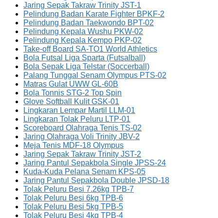
Jaring Sepak Takraw Trinity JST-1
Pelindung Badan Karate Fighter BPKF-2
Pelindung Badan Taekwondo BPT-02
Pelindung Kepala Wushu PKW-02
Pelindung Kepala Kempo PKP-02
Take-off Board SA-TO1 World Athletics
Bola Futsal Liga Sparta (Futsalball)
Bola Sepak Liga Telstar (Soccerball)
Palang Tunggal Senam Olympus PTS-02
Matras Gulat UWW GL-60B
Bola Tonnis STG-2 Top Spin
Glove Softball Kulit GSK-01
Lingkaran Lempar Martil LLM-01
Lingkaran Tolak Peluru LTP-01
Scoreboard Olahraga Tenis TS-02
Jaring Olahraga Voli Trinity JBV-2
Meja Tenis MDF-18 Olympus
Jaring Sepak Takraw Trinity JST-2
Jaring Pantul Sepakbola Single JPSS-24
Kuda-Kuda Pelana Senam KPS-05
Jaring Pantul Sepakbola Double JPSD-18
Tolak Peluru Besi 7.26kg TPB-7
Tolak Peluru Besi 6kg TPB-6
Tolak Peluru Besi 5kg TPB-5
Tolak Peluru Besi 4kg TPB-4