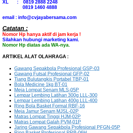
XL : 0819 2888 2248
0819 1460 4888
email : info@cvjayabersama.com
Catatan :
Nomor Hp hanya aktif di jam kerja !
Silahkan hubungi marketing kami.
Nomor Hp diatas ada WA-nya.
ARTIKEL ALAT OLAHRAGA :
Gawang Sepakbola Profesional GSP-03
Gawang Futsal Profesional GFP-02
Tiang Bulutangkis Portabel TBP-01
Bola Medicine 1kg BT-01
Meja Lompat Senam MLS-05P
Lempar Lembing Latihan 300g LLL-300
Lempar Lembing Latihan 400g LLL-400
Ring Bola Basket Formal RBF-16
Meja Jamur Senam MJSL-02P
Matras Lompat Tinggi HJM-02P
Matras Lompat Galah PVM-01P
Jaring Gawang Sepakbola Profesional PFGN-05P
Ring Basket Profesional PRB-06H