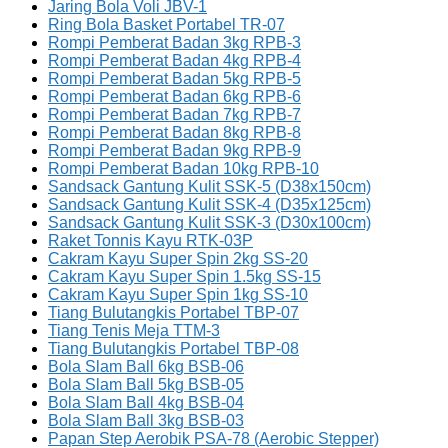
Jaring Bola Voli JBV-1
Ring Bola Basket Portabel TR-07
Rompi Pemberat Badan 3kg RPB-3
Rompi Pemberat Badan 4kg RPB-4
Rompi Pemberat Badan 5kg RPB-5
Rompi Pemberat Badan 6kg RPB-6
Rompi Pemberat Badan 7kg RPB-7
Rompi Pemberat Badan 8kg RPB-8
Rompi Pemberat Badan 9kg RPB-9
Rompi Pemberat Badan 10kg RPB-10
Sandsack Gantung Kulit SSK-5 (D38x150cm)
Sandsack Gantung Kulit SSK-4 (D35x125cm)
Sandsack Gantung Kulit SSK-3 (D30x100cm)
Raket Tonnis Kayu RTK-03P
Cakram Kayu Super Spin 2kg SS-20
Cakram Kayu Super Spin 1.5kg SS-15
Cakram Kayu Super Spin 1kg SS-10
Tiang Bulutangkis Portabel TBP-07
Tiang Tenis Meja TTM-3
Tiang Bulutangkis Portabel TBP-08
Bola Slam Ball 6kg BSB-06
Bola Slam Ball 5kg BSB-05
Bola Slam Ball 4kg BSB-04
Bola Slam Ball 3kg BSB-03
Papan Step Aerobik PSA-78 (Aerobic Stepper)