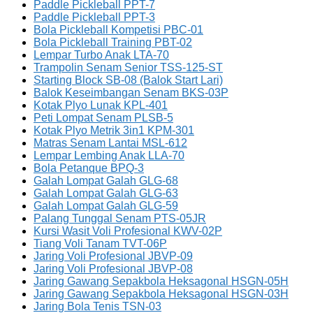
Paddle Pickleball PPT-7
Paddle Pickleball PPT-3
Bola Pickleball Kompetisi PBC-01
Bola Pickleball Training PBT-02
Lempar Turbo Anak LTA-70
Trampolin Senam Senior TSS-125-ST
Starting Block SB-08 (Balok Start Lari)
Balok Keseimbangan Senam BKS-03P
Kotak Plyo Lunak KPL-401
Peti Lompat Senam PLSB-5
Kotak Plyo Metrik 3in1 KPM-301
Matras Senam Lantai MSL-612
Lempar Lembing Anak LLA-70
Bola Petanque BPQ-3
Galah Lompat Galah GLG-68
Galah Lompat Galah GLG-63
Galah Lompat Galah GLG-59
Palang Tunggal Senam PTS-05JR
Kursi Wasit Voli Profesional KWV-02P
Tiang Voli Tanam TVT-06P
Jaring Voli Profesional JBVP-09
Jaring Voli Profesional JBVP-08
Jaring Gawang Sepakbola Heksagonal HSGN-05H
Jaring Gawang Sepakbola Heksagonal HSGN-03H
Jaring Bola Tenis TSN-03