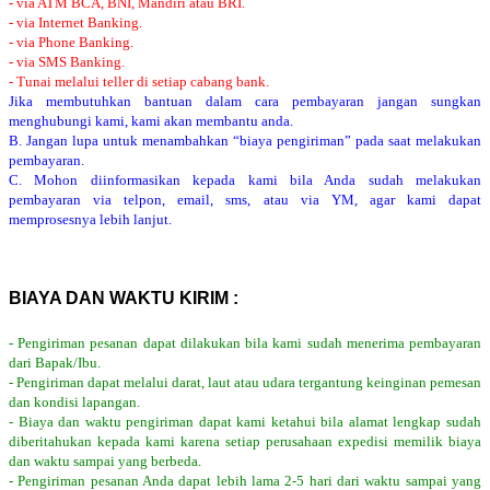
- via ATM BCA, BNI, Mandiri atau BRI.
- via Internet Banking.
- via Phone Banking.
- via SMS Banking.
- Tunai melalui teller di setiap cabang bank.
Jika membutuhkan bantuan dalam cara pembayaran jangan sungkan
menghubungi kami, kami akan membantu anda.
B. Jangan lupa untuk menambahkan “biaya pengiriman” pada saat melakukan
pembayaran.
C. Mohon diinformasikan kepada kami bila Anda sudah melakukan
pembayaran via telpon, email, sms, atau via YM, agar kami dapat
memprosesnya lebih lanjut.
BIAYA DAN WAKTU KIRIM :
- Pengiriman pesanan dapat dilakukan bila kami sudah menerima pembayaran
dari Bapak/Ibu.
- Pengiriman dapat melalui darat, laut atau udara tergantung keinginan pemesan
dan kondisi lapangan.
- Biaya dan waktu pengiriman dapat kami ketahui bila alamat lengkap sudah
diberitahukan kepada kami karena setiap perusahaan expedisi memilik biaya
dan waktu sampai yang berbeda.
- Pengiriman pesanan Anda dapat lebih lama 2-5 hari dari waktu sampai yang