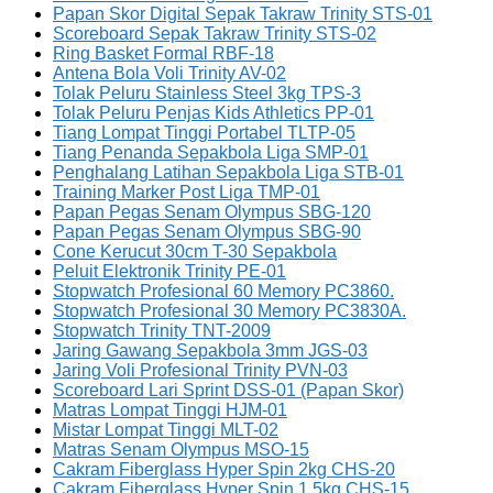
Papan Skor Digital Sepak Takraw Trinity STS-01
Scoreboard Sepak Takraw Trinity STS-02
Ring Basket Formal RBF-18
Antena Bola Voli Trinity AV-02
Tolak Peluru Stainless Steel 3kg TPS-3
Tolak Peluru Penjas Kids Athletics PP-01
Tiang Lompat Tinggi Portabel TLTP-05
Tiang Penanda Sepakbola Liga SMP-01
Penghalang Latihan Sepakbola Liga STB-01
Training Marker Post Liga TMP-01
Papan Pegas Senam Olympus SBG-120
Papan Pegas Senam Olympus SBG-90
Cone Kerucut 30cm T-30 Sepakbola
Peluit Elektronik Trinity PE-01
Stopwatch Profesional 60 Memory PC3860.
Stopwatch Profesional 30 Memory PC3830A.
Stopwatch Trinity TNT-2009
Jaring Gawang Sepakbola 3mm JGS-03
Jaring Voli Profesional Trinity PVN-03
Scoreboard Lari Sprint DSS-01 (Papan Skor)
Matras Lompat Tinggi HJM-01
Mistar Lompat Tinggi MLT-02
Matras Senam Olympus MSO-15
Cakram Fiberglass Hyper Spin 2kg CHS-20
Cakram Fiberglass Hyper Spin 1.5kg CHS-15