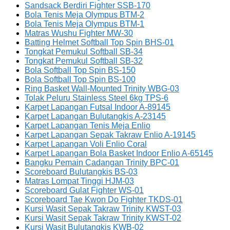
Sandsack Berdiri Fighter SSB-170
Bola Tenis Meja Olympus BTM-2
Bola Tenis Meja Olympus BTM-1
Matras Wushu Fighter MW-30
Batting Helmet Softball Top Spin BHS-01
Tongkat Pemukul Softball SB-34
Tongkat Pemukul Softball SB-32
Bola Softball Top Spin BS-150
Bola Softball Top Spin BS-100
Ring Basket Wall-Mounted Trinity WBG-03
Tolak Peluru Stainless Steel 6kg TPS-6
Karpet Lapangan Futsal Indoor A-89145
Karpet Lapangan Bulutangkis A-23145
Karpet Lapangan Tenis Meja Enlio
Karpet Lapangan Sepak Takraw Enlio A-19145
Karpet Lapangan Voli Enlio Coral
Karpet Lapangan Bola Basket Indoor Enlio A-65145
Bangku Pemain Cadangan Trinity BPC-01
Scoreboard Bulutangkis BS-03
Matras Lompat Tinggi HJM-03
Scoreboard Gulat Fighter WS-01
Scoreboard Tae Kwon Do Fighter TKDS-01
Kursi Wasit Sepak Takraw Trinity KWST-03
Kursi Wasit Sepak Takraw Trinity KWST-02
Kursi Wasit Bulutangkis KWB-02