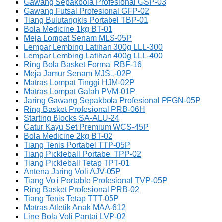
Gawang Sepakbola Profesional GSP-03
Gawang Futsal Profesional GFP-02
Tiang Bulutangkis Portabel TBP-01
Bola Medicine 1kg BT-01
Meja Lompat Senam MLS-05P
Lempar Lembing Latihan 300g LLL-300
Lempar Lembing Latihan 400g LLL-400
Ring Bola Basket Formal RBF-16
Meja Jamur Senam MJSL-02P
Matras Lompat Tinggi HJM-02P
Matras Lompat Galah PVM-01P
Jaring Gawang Sepakbola Profesional PFGN-05P
Ring Basket Profesional PRB-06H
Starting Blocks SA-ALU-24
Catur Kayu Set Premium WCS-45P
Bola Medicine 2kg BT-02
Tiang Tenis Portabel TTP-05P
Tiang Pickleball Portabel TPP-02
Tiang Pickleball Tetap TPT-01
Antena Jaring Voli AJV-05P
Tiang Voli Portable Profesional TVP-05P
Ring Basket Profesional PRB-02
Tiang Tenis Tetap TTT-05P
Matras Atletik Anak MAA-612
Line Bola Voli Pantai LVP-02