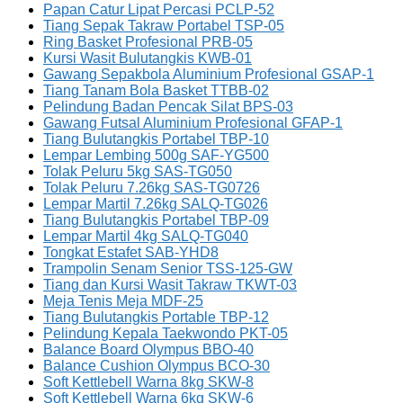
Papan Catur Lipat Percasi PCLP-52
Tiang Sepak Takraw Portabel TSP-05
Ring Basket Profesional PRB-05
Kursi Wasit Bulutangkis KWB-01
Gawang Sepakbola Aluminium Profesional GSAP-1
Tiang Tanam Bola Basket TTBB-02
Pelindung Badan Pencak Silat BPS-03
Gawang Futsal Aluminium Profesional GFAP-1
Tiang Bulutangkis Portabel TBP-10
Lempar Lembing 500g SAF-YG500
Tolak Peluru 5kg SAS-TG050
Tolak Peluru 7.26kg SAS-TG0726
Lempar Martil 7.26kg SALQ-TG026
Tiang Bulutangkis Portabel TBP-09
Lempar Martil 4kg SALQ-TG040
Tongkat Estafet SAB-YHD8
Trampolin Senam Senior TSS-125-GW
Tiang dan Kursi Wasit Takraw TKWT-03
Meja Tenis Meja MDF-25
Tiang Bulutangkis Portable TBP-12
Pelindung Kepala Taekwondo PKT-05
Balance Board Olympus BBO-40
Balance Cushion Olympus BCO-30
Soft Kettlebell Warna 8kg SKW-8
Soft Kettlebell Warna 6kg SKW-6