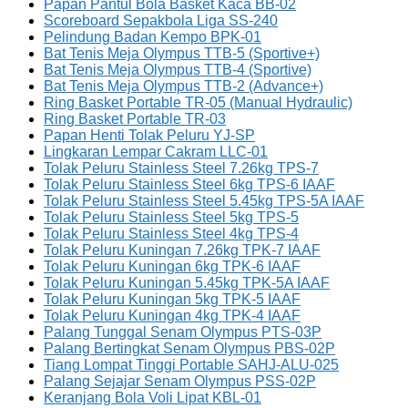
Papan Pantul Bola Basket Kaca BB-02
Scoreboard Sepakbola Liga SS-240
Pelindung Badan Kempo BPK-01
Bat Tenis Meja Olympus TTB-5 (Sportive+)
Bat Tenis Meja Olympus TTB-4 (Sportive)
Bat Tenis Meja Olympus TTB-2 (Advance+)
Ring Basket Portable TR-05 (Manual Hydraulic)
Ring Basket Portable TR-03
Papan Henti Tolak Peluru YJ-SP
Lingkaran Lempar Cakram LLC-01
Tolak Peluru Stainless Steel 7.26kg TPS-7
Tolak Peluru Stainless Steel 6kg TPS-6 IAAF
Tolak Peluru Stainless Steel 5.45kg TPS-5A IAAF
Tolak Peluru Stainless Steel 5kg TPS-5
Tolak Peluru Stainless Steel 4kg TPS-4
Tolak Peluru Kuningan 7.26kg TPK-7 IAAF
Tolak Peluru Kuningan 6kg TPK-6 IAAF
Tolak Peluru Kuningan 5.45kg TPK-5A IAAF
Tolak Peluru Kuningan 5kg TPK-5 IAAF
Tolak Peluru Kuningan 4kg TPK-4 IAAF
Palang Tunggal Senam Olympus PTS-03P
Palang Bertingkat Senam Olympus PBS-02P
Tiang Lompat Tinggi Portable SAHJ-ALU-025
Palang Sejajar Senam Olympus PSS-02P
Keranjang Bola Voli Lipat KBL-01