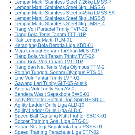
Lempar Martil Stainless Steel 7.26kg LMSS-7
Lempar Martil Stainless Steel 6kg LMSS-6
Lempar Martil Stainless Steel 5.45kg LMSS-5A
Lempar Martil Stainless Steel 5kg LMSS-5
Lempar Martil Stainless Steel 4kg LMSS-4
Tiang Voli Portabel Trinity TVP-02
Tiang Bola Tenis Tanam TTT-01P
Rak Lempar Martil RLM-01
Keranjang Bola Beroda Liga KBB-01
Meja Lompat Senam TaiShan MLS-02P
Tiang Bola Voli Tanam Trinity TVT-02
Tiang Bola Voli Tanam TVT-01P
Tiang dan Net Tenis Meja Olympus TTM-2
Palang Tunggal Senam Olympus PTS-01
Line Voli Pantai Trinity LVP-01
Gawang Lari Trinity GLT-05 Atletik
Antena Voli Trinity Seri AV-01
Bendera Wasit Sepakbola BWS-01
Body Protector Softball Top Spin BPSB-01
Agility Ladder Drills Liga ALD-10
Agility Ladder Drills Liga ALD-6
Speed Ball Gantung Kulit Fighter SBGK-01
Soccer Training Goal Liga STG-01
Papan Strategi Sepakbola Liga PSSB-01
Speed Training Parachute Liga STP-02