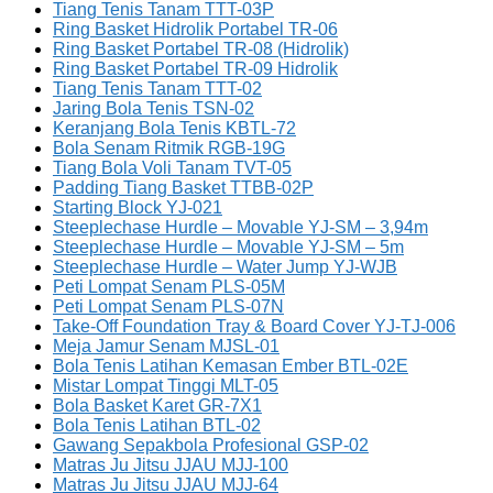
Tiang Tenis Tanam TTT-03P
Ring Basket Hidrolik Portabel TR-06
Ring Basket Portabel TR-08 (Hidrolik)
Ring Basket Portabel TR-09 Hidrolik
Tiang Tenis Tanam TTT-02
Jaring Bola Tenis TSN-02
Keranjang Bola Tenis KBTL-72
Bola Senam Ritmik RGB-19G
Tiang Bola Voli Tanam TVT-05
Padding Tiang Basket TTBB-02P
Starting Block YJ-021
Steeplechase Hurdle – Movable YJ-SM – 3,94m
Steeplechase Hurdle – Movable YJ-SM – 5m
Steeplechase Hurdle – Water Jump YJ-WJB
Peti Lompat Senam PLS-05M
Peti Lompat Senam PLS-07N
Take-Off Foundation Tray & Board Cover YJ-TJ-006
Meja Jamur Senam MJSL-01
Bola Tenis Latihan Kemasan Ember BTL-02E
Mistar Lompat Tinggi MLT-05
Bola Basket Karet GR-7X1
Bola Tenis Latihan BTL-02
Gawang Sepakbola Profesional GSP-02
Matras Ju Jitsu JJAU MJJ-100
Matras Ju Jitsu JJAU MJJ-64