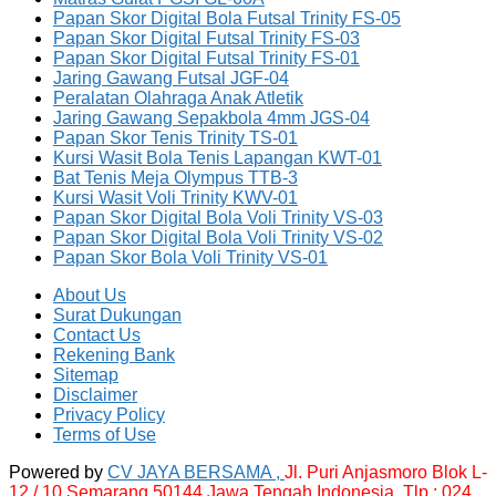
Papan Skor Digital Bola Futsal Trinity FS-05
Papan Skor Digital Futsal Trinity FS-03
Papan Skor Digital Futsal Trinity FS-01
Jaring Gawang Futsal JGF-04
Peralatan Olahraga Anak Atletik
Jaring Gawang Sepakbola 4mm JGS-04
Papan Skor Tenis Trinity TS-01
Kursi Wasit Bola Tenis Lapangan KWT-01
Bat Tenis Meja Olympus TTB-3
Kursi Wasit Voli Trinity KWV-01
Papan Skor Digital Bola Voli Trinity VS-03
Papan Skor Digital Bola Voli Trinity VS-02
Papan Skor Bola Voli Trinity VS-01
About Us
Surat Dukungan
Contact Us
Rekening Bank
Sitemap
Disclaimer
Privacy Policy
Terms of Use
Powered by
CV JAYA BERSAMA ,
Jl. Puri Anjasmoro Blok L-
12 / 10 Semarang 50144 Jawa Tengah Indonesia,
Tlp : 024