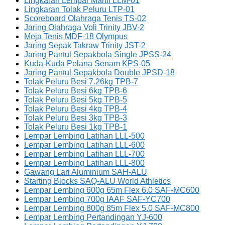
Lingkaran Lempar Martil LLM-01
Lingkaran Tolak Peluru LTP-01
Scoreboard Olahraga Tenis TS-02
Jaring Olahraga Voli Trinity JBV-2
Meja Tenis MDF-18 Olympus
Jaring Sepak Takraw Trinity JST-2
Jaring Pantul Sepakbola Single JPSS-24
Kuda-Kuda Pelana Senam KPS-05
Jaring Pantul Sepakbola Double JPSD-18
Tolak Peluru Besi 7.26kg TPB-7
Tolak Peluru Besi 6kg TPB-6
Tolak Peluru Besi 5kg TPB-5
Tolak Peluru Besi 4kg TPB-4
Tolak Peluru Besi 3kg TPB-3
Tolak Peluru Besi 1kg TPB-1
Lempar Lembing Latihan LLL-500
Lempar Lembing Latihan LLL-600
Lempar Lembing Latihan LLL-700
Lempar Lembing Latihan LLL-800
Gawang Lari Aluminium SAH-ALU
Starting Blocks SAQ-ALU World Athletics
Lempar Lembing 600g 65m Flex 6.0 SAF-MC600
Lempar Lembing 700g IAAF SAF-YC700
Lempar Lembing 800g 85m Flex 5.0 SAF-MC800
Lempar Lembing Pertandingan YJ-600