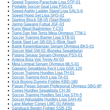
Speed Training Parachute Liga STP-01
Portable Soccer Goal Liga PSG-01
Speed Agility Ladder Stand Liga SALS-6
Speed Hoop Set Liga SHS-01
Starting Block SB-05 (Start Block)
Jaring Gawang Futsal JGF-03
Kursi Wasit Badminton Y-C01
Tiang Dan Net Tenis Meja Olympus TTM-1
Soccer Training Barrier Liga STB-01
Balok Start Lari SB-02LS (Blok Start)
Balok Keseimbangan Senam Olympus BKS-01
Soccer Wall SW-02 (Boneka Sepakbola)
Palang Sejajar Senam Olympus PSS-01
Antena Bola Voli Trinity AV-03
Meja Lompat Senam Olympus MLS-01
Gawang Sepakbola Kecil Liga GSK-120
Soccer Training Hurdles Liga TH-01
Soccer Training Arch Liga TA-01
Kick Boxing Dummy Fighter KBD-180
Papan Pegas Senam Profesional Olympus SBG-9P
Cones Hurdles Sepakbola CH-30
Soccer Training Hurdles Set Liga STH-5
Soccer Adjustable Hurdles Liga SAH-45
Lane Marker Cones LMC-01 Athletic
Sandsack Berdiri Fighter SSB-150