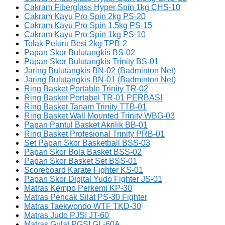
Cakram Fiberglass Hyper Spin 1kg CHS-10
Cakram Kayu Pro Spin 2kg PS-20
Cakram Kayu Pro Spin 1.5kg PS-15
Cakram Kayu Pro Spin 1kg PS-10
Tolak Peluru Besi 2kg TPB-2
Papan Skor Bulutangkis BS-02
Papan Skor Bulutangkis Trinity BS-01
Jaring Bulutangkis BN-02 (Badminton Net)
Jaring Bulutangkis BN-01 (Badminton Net)
Ring Basket Portable Trinity TR-02
Ring Basket Portabel TR-01 PERBASI
Ring Basket Tanam Trinity TTB-01
Ring Basket Wall Mounted Trinity WBG-03
Papan Pantul Basket Akrilik BB-01
Ring Basket Profesional Trinity PRB-01
Set Papan Skor Basketball BSS-03
Papan Skor Bola Basket BSS-02
Papan Skor Basket Set BSS-01
Scoreboard Karate Fighter KS-01
Papan Skor Digital Yudo Fighter JS-01
Matras Kempo Perkemi KP-30
Matras Pencak Silat PS-30 Fighter
Matras Taekwondo WTF TKD-30
Matras Judo PJSI JT-60
Matras Gulat PGSI GL-60A