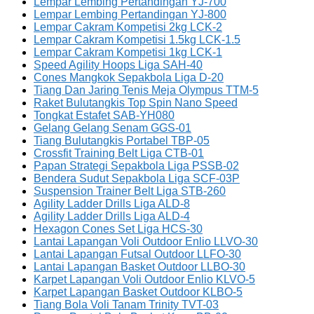
Lempar Lembing Pertandingan YJ-700
Lempar Lembing Pertandingan YJ-800
Lempar Cakram Kompetisi 2kg LCK-2
Lempar Cakram Kompetisi 1.5kg LCK-1.5
Lempar Cakram Kompetisi 1kg LCK-1
Speed Agility Hoops Liga SAH-40
Cones Mangkok Sepakbola Liga D-20
Tiang Dan Jaring Tenis Meja Olympus TTM-5
Raket Bulutangkis Top Spin Nano Speed
Tongkat Estafet SAB-YH080
Gelang Gelang Senam GGS-01
Tiang Bulutangkis Portabel TBP-05
Crossfit Training Belt Liga CTB-01
Papan Strategi Sepakbola Liga PSSB-02
Bendera Sudut Sepakbola Liga SCF-03P
Suspension Trainer Belt Liga STB-260
Agility Ladder Drills Liga ALD-8
Agility Ladder Drills Liga ALD-4
Hexagon Cones Set Liga HCS-30
Lantai Lapangan Voli Outdoor Enlio LLVO-30
Lantai Lapangan Futsal Outdoor LLFO-30
Lantai Lapangan Basket Outdoor LLBO-30
Karpet Lapangan Voli Outdoor Enlio KLVO-5
Karpet Lapangan Basket Outdoor KLBO-5
Tiang Bola Voli Tanam Trinity TVT-03