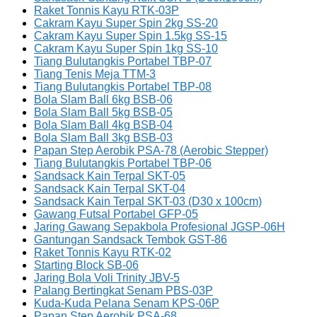
Raket Tonnis Kayu RTK-03P
Cakram Kayu Super Spin 2kg SS-20
Cakram Kayu Super Spin 1.5kg SS-15
Cakram Kayu Super Spin 1kg SS-10
Tiang Bulutangkis Portabel TBP-07
Tiang Tenis Meja TTM-3
Tiang Bulutangkis Portabel TBP-08
Bola Slam Ball 6kg BSB-06
Bola Slam Ball 5kg BSB-05
Bola Slam Ball 4kg BSB-04
Bola Slam Ball 3kg BSB-03
Papan Step Aerobik PSA-78 (Aerobic Stepper)
Tiang Bulutangkis Portabel TBP-06
Sandsack Kain Terpal SKT-05
Sandsack Kain Terpal SKT-04
Sandsack Kain Terpal SKT-03 (D30 x 100cm)
Gawang Futsal Portabel GFP-05
Jaring Gawang Sepakbola Profesional JGSP-06H
Gantungan Sandsack Tembok GST-86
Raket Tonnis Kayu RTK-02
Starting Block SB-06
Jaring Bola Voli Trinity JBV-5
Palang Bertingkat Senam PBS-03P
Kuda-Kuda Pelana Senam KPS-06P
Papan Step Aerobik PSA-68