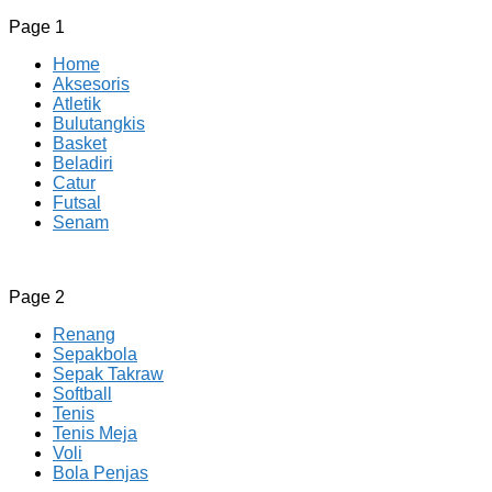
Page 1
Home
Aksesoris
Atletik
Bulutangkis
Basket
Beladiri
Catur
Futsal
Senam
CV JAYA BERSAMA Co Id
Menyediakan Semua Perlengkapan Olahraga Yang
Page 2
Lengkap, Berkualitas Dengan Harga Yang Murah
Renang
Sepakbola
Sepak Takraw
Softball
Tenis
Tenis Meja
Voli
Bola Penjas