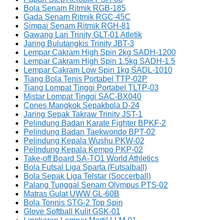
Bola Senam Ritmik RGB-185
Gada Senam Ritmik RGC-45C
Simpai Senam Ritmik RGH-81
Gawang Lari Trinity GLT-01 Atletik
Jaring Bulutangkis Trinity JBT-3
Lempar Cakram High Spin 2kg SADH-1200
Lempar Cakram High Spin 1.5kg SADH-1.5
Lempar Cakram Low Spin 1kg SADL-1010
Tiang Bola Tenis Portabel TTP-02P
Tiang Lompat Tinggi Portabel TLTP-03
Mistar Lompat Tinggi SAC-BX040
Cones Mangkok Sepakbola D-24
Jaring Sepak Takraw Trinity JST-1
Pelindung Badan Karate Fighter BPKF-2
Pelindung Badan Taekwondo BPT-02
Pelindung Kepala Wushu PKW-02
Pelindung Kepala Kempo PKP-02
Take-off Board SA-TO1 World Athletics
Bola Futsal Liga Sparta (Futsalball)
Bola Sepak Liga Telstar (Soccerball)
Palang Tunggal Senam Olympus PTS-02
Matras Gulat UWW GL-60B
Bola Tonnis STG-2 Top Spin
Glove Softball Kulit GSK-01