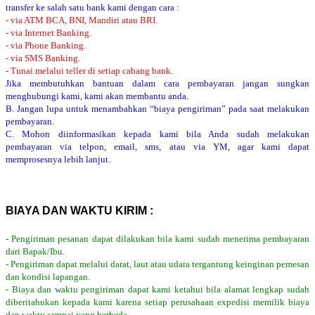
transfer ke salah satu bank kami dengan cara :
- via ATM BCA, BNI, Mandiri atau BRI.
- via Internet Banking.
- via Phone Banking.
- via SMS Banking.
- Tunai melalui teller di setiap cabang bank.
Jika membutuhkan bantuan dalam cara pembayaran jangan sungkan
menghubungi kami, kami akan membantu anda.
B. Jangan lupa untuk menambahkan “biaya pengiriman” pada saat melakukan
pembayaran.
C. Mohon diinformasikan kepada kami bila Anda sudah melakukan
pembayaran via telpon, email, sms, atau via YM, agar kami dapat
memprosesnya lebih lanjut.
BIAYA DAN WAKTU KIRIM :
- Pengiriman pesanan dapat dilakukan bila kami sudah menerima pembayaran
dari Bapak/Ibu.
- Pengiriman dapat melalui darat, laut atau udara tergantung keinginan pemesan
dan kondisi lapangan.
- Biaya dan waktu pengiriman dapat kami ketahui bila alamat lengkap sudah
diberitahukan kepada kami karena setiap perusahaan expedisi memilik biaya
dan waktu sampai yang berbeda.