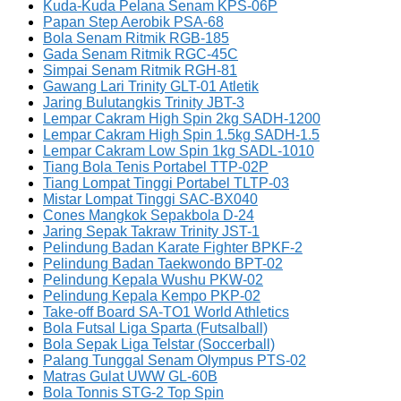
Kuda-Kuda Pelana Senam KPS-06P
Papan Step Aerobik PSA-68
Bola Senam Ritmik RGB-185
Gada Senam Ritmik RGC-45C
Simpai Senam Ritmik RGH-81
Gawang Lari Trinity GLT-01 Atletik
Jaring Bulutangkis Trinity JBT-3
Lempar Cakram High Spin 2kg SADH-1200
Lempar Cakram High Spin 1.5kg SADH-1.5
Lempar Cakram Low Spin 1kg SADL-1010
Tiang Bola Tenis Portabel TTP-02P
Tiang Lompat Tinggi Portabel TLTP-03
Mistar Lompat Tinggi SAC-BX040
Cones Mangkok Sepakbola D-24
Jaring Sepak Takraw Trinity JST-1
Pelindung Badan Karate Fighter BPKF-2
Pelindung Badan Taekwondo BPT-02
Pelindung Kepala Wushu PKW-02
Pelindung Kepala Kempo PKP-02
Take-off Board SA-TO1 World Athletics
Bola Futsal Liga Sparta (Futsalball)
Bola Sepak Liga Telstar (Soccerball)
Palang Tunggal Senam Olympus PTS-02
Matras Gulat UWW GL-60B
Bola Tonnis STG-2 Top Spin