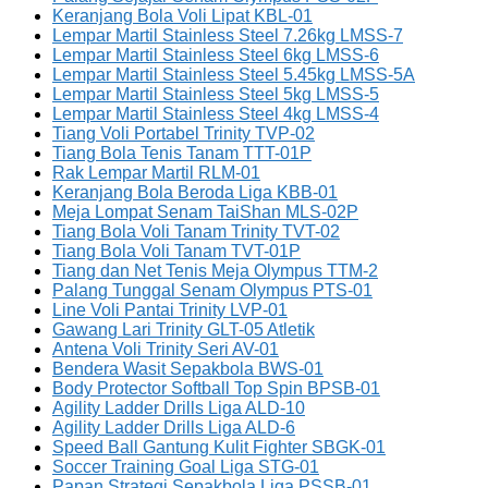
Keranjang Bola Voli Lipat KBL-01
Lempar Martil Stainless Steel 7.26kg LMSS-7
Lempar Martil Stainless Steel 6kg LMSS-6
Lempar Martil Stainless Steel 5.45kg LMSS-5A
Lempar Martil Stainless Steel 5kg LMSS-5
Lempar Martil Stainless Steel 4kg LMSS-4
Tiang Voli Portabel Trinity TVP-02
Tiang Bola Tenis Tanam TTT-01P
Rak Lempar Martil RLM-01
Keranjang Bola Beroda Liga KBB-01
Meja Lompat Senam TaiShan MLS-02P
Tiang Bola Voli Tanam Trinity TVT-02
Tiang Bola Voli Tanam TVT-01P
Tiang dan Net Tenis Meja Olympus TTM-2
Palang Tunggal Senam Olympus PTS-01
Line Voli Pantai Trinity LVP-01
Gawang Lari Trinity GLT-05 Atletik
Antena Voli Trinity Seri AV-01
Bendera Wasit Sepakbola BWS-01
Body Protector Softball Top Spin BPSB-01
Agility Ladder Drills Liga ALD-10
Agility Ladder Drills Liga ALD-6
Speed Ball Gantung Kulit Fighter SBGK-01
Soccer Training Goal Liga STG-01
Papan Strategi Sepakbola Liga PSSB-01