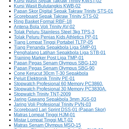
Kursi Wasit Sepak Takraw Trinity KWST-02
Kursi Wasit Bulutangkis KWB-02
Papan Skor Digital Sepak Takraw Trinity STS-01
Scoreboard Sepak Takraw Trinity STS-02
Ring Basket Formal RBF-18
Antena Bola Voli Trinity AV-02
Tolak Peluru Stainless Steel 3kg TPS-3
Tolak Peluru Penjas Kids Athletics PP-01
Tiang Lompat Tinggi Portabel TLTP-05
Tiang Penanda Sepakbola Liga SMP-01
Penghalang Latihan Sepakbola Liga STB-01
Training Marker Post Liga TMP-01
Papan Pegas Senam Olympus SBG-120
Papan Pegas Senam Olympus SBG-90
Cone Kerucut 30cm T-30 Sepakbola
Peluit Elektronik Trinity PE-01
Stopwatch Profesional 60 Memory PC3860.
Stopwatch Profesional 30 Memory PC3830A.
Stopwatch Trinity TNT-2009
Jaring Gawang Sepakbola 3mm JGS-03
Jaring Voli Profesional Trinity PVN-03
Scoreboard Lari Sprint DSS-01 (Papan Skor)
Matras Lompat Tinggi HJM-01
Mistar Lompat Tinggi MLT-02
Matras Senam Olympus MSO-15