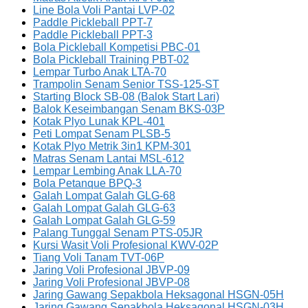
Line Bola Voli Pantai LVP-02
Paddle Pickleball PPT-7
Paddle Pickleball PPT-3
Bola Pickleball Kompetisi PBC-01
Bola Pickleball Training PBT-02
Lempar Turbo Anak LTA-70
Trampolin Senam Senior TSS-125-ST
Starting Block SB-08 (Balok Start Lari)
Balok Keseimbangan Senam BKS-03P
Kotak Plyo Lunak KPL-401
Peti Lompat Senam PLSB-5
Kotak Plyo Metrik 3in1 KPM-301
Matras Senam Lantai MSL-612
Lempar Lembing Anak LLA-70
Bola Petanque BPQ-3
Galah Lompat Galah GLG-68
Galah Lompat Galah GLG-63
Galah Lompat Galah GLG-59
Palang Tunggal Senam PTS-05JR
Kursi Wasit Voli Profesional KWV-02P
Tiang Voli Tanam TVT-06P
Jaring Voli Profesional JBVP-09
Jaring Voli Profesional JBVP-08
Jaring Gawang Sepakbola Heksagonal HSGN-05H
Jaring Gawang Sepakbola Heksagonal HSGN-03H