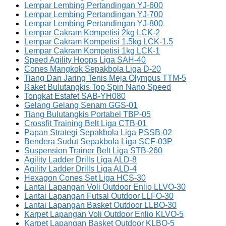
Lempar Lembing Pertandingan YJ-600
Lempar Lembing Pertandingan YJ-700
Lempar Lembing Pertandingan YJ-800
Lempar Cakram Kompetisi 2kg LCK-2
Lempar Cakram Kompetisi 1.5kg LCK-1.5
Lempar Cakram Kompetisi 1kg LCK-1
Speed Agility Hoops Liga SAH-40
Cones Mangkok Sepakbola Liga D-20
Tiang Dan Jaring Tenis Meja Olympus TTM-5
Raket Bulutangkis Top Spin Nano Speed
Tongkat Estafet SAB-YH080
Gelang Gelang Senam GGS-01
Tiang Bulutangkis Portabel TBP-05
Crossfit Training Belt Liga CTB-01
Papan Strategi Sepakbola Liga PSSB-02
Bendera Sudut Sepakbola Liga SCF-03P
Suspension Trainer Belt Liga STB-260
Agility Ladder Drills Liga ALD-8
Agility Ladder Drills Liga ALD-4
Hexagon Cones Set Liga HCS-30
Lantai Lapangan Voli Outdoor Enlio LLVO-30
Lantai Lapangan Futsal Outdoor LLFO-30
Lantai Lapangan Basket Outdoor LLBO-30
Karpet Lapangan Voli Outdoor Enlio KLVO-5
Karpet Lapangan Basket Outdoor KLBO-5