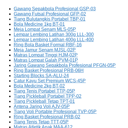
Gawang Sepakbola Profesional GSP-03
Gawang Futsal Profesional GFP-02
Tiang Bulutangkis Portabel TBP-01
Bola Medicine 1kg BT-01
Meja Lompat Senam MLS-05P
Lempar Lembing Latihan 300g LLL-300
Lempar Lembing Latihan 400g LLL-400
Ring Bola Basket Formal RBF-16
Meja Jamur Senam MJSL-02P
Matras Lompat Tinggi HJM-02P
Matras Lompat Galah PVM-01P
Jaring Gawang Sepakbola Profesional PFGN-05P
Ring Basket Profesional PRB-06H
Starting Blocks SA-ALU-24
Catur Kayu Set Premium WCS-45P
Bola Medicine 2kg BT-02
Tiang Tenis Portabel TTP-05P
Tiang Pickleball Portabel TPP-02
Tiang Pickleball Tetap TPT-01
Antena Jaring Voli AJV-05P
Tiang Voli Portable Profesional TVP-05P
Ring Basket Profesional PRB-02
Tiang Tenis Tetap TTT-05P
Matras Atletik Anak MAA-612