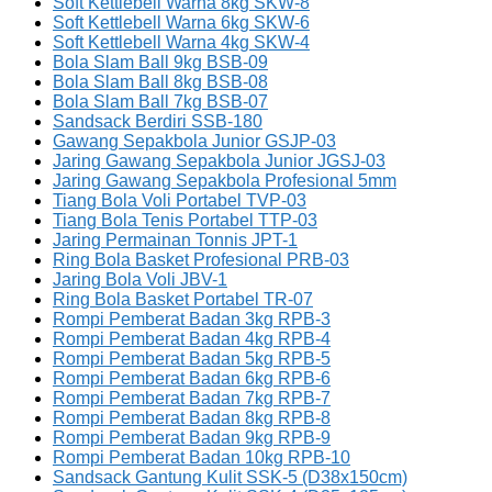
Soft Kettlebell Warna 8kg SKW-8
Soft Kettlebell Warna 6kg SKW-6
Soft Kettlebell Warna 4kg SKW-4
Bola Slam Ball 9kg BSB-09
Bola Slam Ball 8kg BSB-08
Bola Slam Ball 7kg BSB-07
Sandsack Berdiri SSB-180
Gawang Sepakbola Junior GSJP-03
Jaring Gawang Sepakbola Junior JGSJ-03
Jaring Gawang Sepakbola Profesional 5mm
Tiang Bola Voli Portabel TVP-03
Tiang Bola Tenis Portabel TTP-03
Jaring Permainan Tonnis JPT-1
Ring Bola Basket Profesional PRB-03
Jaring Bola Voli JBV-1
Ring Bola Basket Portabel TR-07
Rompi Pemberat Badan 3kg RPB-3
Rompi Pemberat Badan 4kg RPB-4
Rompi Pemberat Badan 5kg RPB-5
Rompi Pemberat Badan 6kg RPB-6
Rompi Pemberat Badan 7kg RPB-7
Rompi Pemberat Badan 8kg RPB-8
Rompi Pemberat Badan 9kg RPB-9
Rompi Pemberat Badan 10kg RPB-10
Sandsack Gantung Kulit SSK-5 (D38x150cm)