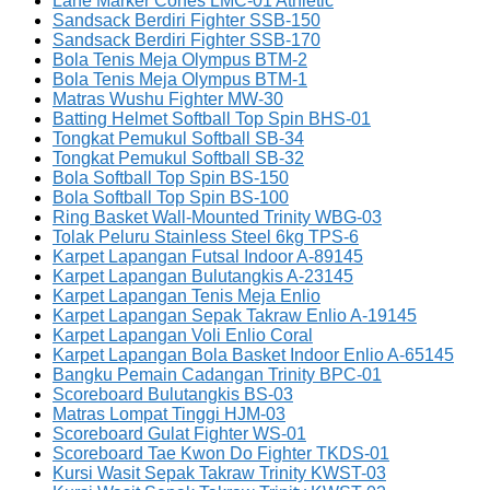
Lane Marker Cones LMC-01 Athletic
Sandsack Berdiri Fighter SSB-150
Sandsack Berdiri Fighter SSB-170
Bola Tenis Meja Olympus BTM-2
Bola Tenis Meja Olympus BTM-1
Matras Wushu Fighter MW-30
Batting Helmet Softball Top Spin BHS-01
Tongkat Pemukul Softball SB-34
Tongkat Pemukul Softball SB-32
Bola Softball Top Spin BS-150
Bola Softball Top Spin BS-100
Ring Basket Wall-Mounted Trinity WBG-03
Tolak Peluru Stainless Steel 6kg TPS-6
Karpet Lapangan Futsal Indoor A-89145
Karpet Lapangan Bulutangkis A-23145
Karpet Lapangan Tenis Meja Enlio
Karpet Lapangan Sepak Takraw Enlio A-19145
Karpet Lapangan Voli Enlio Coral
Karpet Lapangan Bola Basket Indoor Enlio A-65145
Bangku Pemain Cadangan Trinity BPC-01
Scoreboard Bulutangkis BS-03
Matras Lompat Tinggi HJM-03
Scoreboard Gulat Fighter WS-01
Scoreboard Tae Kwon Do Fighter TKDS-01
Kursi Wasit Sepak Takraw Trinity KWST-03