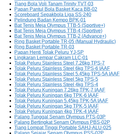
Tiang Bola Voli Tanam Trinity TVT-03
Papan Pantul Bola Basket Kaca BB-02
Scoreboard Sepakbola Liga SS-240
Pelindung Badan Kempo BPK-01
Bat Tenis Meja Olympus TTB-5 (Sportive+)
Bat Tenis Meja Olympus TTB-4 (Sportive)
Bat Tenis Meja Olympus TTB-2 (Advance+)
Ring Basket Portable TR-05 (Manual Hydraulic)
Ring Basket Portable TR-03
Papan Henti Tolak Peluru YJ-SP
Lingkaran Lempar Cakram LLC-01
Tolak Peluru Stainless Steel 7.26kg TPS-7
Tolak Peluru Stainless Steel 6kg TPS-6 IAAF
Tolak Peluru Stainless Steel 5.45kg TPS-5A IAAF
Tolak Peluru Stainless Steel 5kg TPS-5
Tolak Peluru Stainless Steel 4kg TPS-4
Tolak Peluru Kuningan 7.26kg TPK-7 IAAF
Tolak Peluru Kuningan 6kg TPK-6 IAAF
Tolak Peluru Kuningan 5.45kg TPK-5A IAAF
Tolak Peluru Kuningan 5kg TPK-5 IAAF
Tolak Peluru Kuningan 4kg TPK-4 IAAF
Palang Tunggal Senam Olympus PTS-03P
Palang Bertingkat Senam Olympus PBS-02P
Tiang Lompat Tinggi Portable SAHJ-ALU-025
Palang Sejajar Senam Olympus PSS-02P