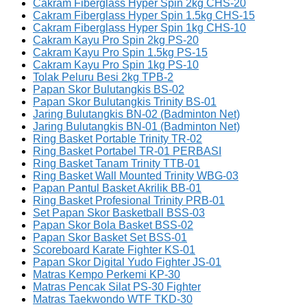
Cakram Fiberglass Hyper Spin 2kg CHS-20
Cakram Fiberglass Hyper Spin 1.5kg CHS-15
Cakram Fiberglass Hyper Spin 1kg CHS-10
Cakram Kayu Pro Spin 2kg PS-20
Cakram Kayu Pro Spin 1.5kg PS-15
Cakram Kayu Pro Spin 1kg PS-10
Tolak Peluru Besi 2kg TPB-2
Papan Skor Bulutangkis BS-02
Papan Skor Bulutangkis Trinity BS-01
Jaring Bulutangkis BN-02 (Badminton Net)
Jaring Bulutangkis BN-01 (Badminton Net)
Ring Basket Portable Trinity TR-02
Ring Basket Portabel TR-01 PERBASI
Ring Basket Tanam Trinity TTB-01
Ring Basket Wall Mounted Trinity WBG-03
Papan Pantul Basket Akrilik BB-01
Ring Basket Profesional Trinity PRB-01
Set Papan Skor Basketball BSS-03
Papan Skor Bola Basket BSS-02
Papan Skor Basket Set BSS-01
Scoreboard Karate Fighter KS-01
Papan Skor Digital Yudo Fighter JS-01
Matras Kempo Perkemi KP-30
Matras Pencak Silat PS-30 Fighter
Matras Taekwondo WTF TKD-30