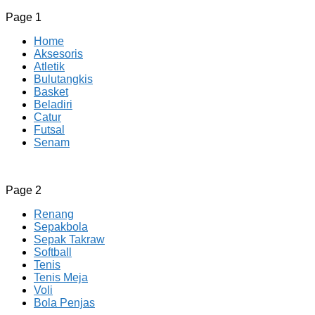
Page 1
Home
Aksesoris
Atletik
Bulutangkis
Basket
Beladiri
Catur
Futsal
Senam
CV JAYA BERSAMA Co Id
Menyediakan Semua Perlengkapan Olahraga Yang
Page 2
Lengkap, Berkualitas Dengan Harga Yang Murah
Renang
Sepakbola
Sepak Takraw
Softball
Tenis
Tenis Meja
Voli
Bola Penjas