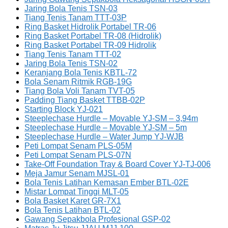
Jaring Bola Tenis TSN-03
Tiang Tenis Tanam TTT-03P
Ring Basket Hidrolik Portabel TR-06
Ring Basket Portabel TR-08 (Hidrolik)
Ring Basket Portabel TR-09 Hidrolik
Tiang Tenis Tanam TTT-02
Jaring Bola Tenis TSN-02
Keranjang Bola Tenis KBTL-72
Bola Senam Ritmik RGB-19G
Tiang Bola Voli Tanam TVT-05
Padding Tiang Basket TTBB-02P
Starting Block YJ-021
Steeplechase Hurdle – Movable YJ-SM – 3,94m
Steeplechase Hurdle – Movable YJ-SM – 5m
Steeplechase Hurdle – Water Jump YJ-WJB
Peti Lompat Senam PLS-05M
Peti Lompat Senam PLS-07N
Take-Off Foundation Tray & Board Cover YJ-TJ-006
Meja Jamur Senam MJSL-01
Bola Tenis Latihan Kemasan Ember BTL-02E
Mistar Lompat Tinggi MLT-05
Bola Basket Karet GR-7X1
Bola Tenis Latihan BTL-02
Gawang Sepakbola Profesional GSP-02