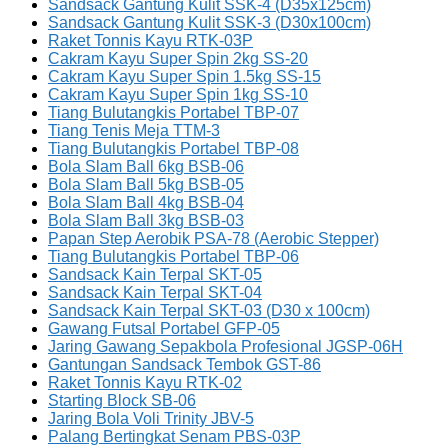
Sandsack Gantung Kulit SSK-4 (D35x125cm)
Sandsack Gantung Kulit SSK-3 (D30x100cm)
Raket Tonnis Kayu RTK-03P
Cakram Kayu Super Spin 2kg SS-20
Cakram Kayu Super Spin 1.5kg SS-15
Cakram Kayu Super Spin 1kg SS-10
Tiang Bulutangkis Portabel TBP-07
Tiang Tenis Meja TTM-3
Tiang Bulutangkis Portabel TBP-08
Bola Slam Ball 6kg BSB-06
Bola Slam Ball 5kg BSB-05
Bola Slam Ball 4kg BSB-04
Bola Slam Ball 3kg BSB-03
Papan Step Aerobik PSA-78 (Aerobic Stepper)
Tiang Bulutangkis Portabel TBP-06
Sandsack Kain Terpal SKT-05
Sandsack Kain Terpal SKT-04
Sandsack Kain Terpal SKT-03 (D30 x 100cm)
Gawang Futsal Portabel GFP-05
Jaring Gawang Sepakbola Profesional JGSP-06H
Gantungan Sandsack Tembok GST-86
Raket Tonnis Kayu RTK-02
Starting Block SB-06
Jaring Bola Voli Trinity JBV-5
Palang Bertingkat Senam PBS-03P