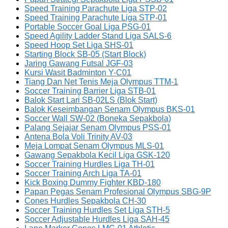
Speed Training Parachute Liga STP-02
Speed Training Parachute Liga STP-01
Portable Soccer Goal Liga PSG-01
Speed Agility Ladder Stand Liga SALS-6
Speed Hoop Set Liga SHS-01
Starting Block SB-05 (Start Block)
Jaring Gawang Futsal JGF-03
Kursi Wasit Badminton Y-C01
Tiang Dan Net Tenis Meja Olympus TTM-1
Soccer Training Barrier Liga STB-01
Balok Start Lari SB-02LS (Blok Start)
Balok Keseimbangan Senam Olympus BKS-01
Soccer Wall SW-02 (Boneka Sepakbola)
Palang Sejajar Senam Olympus PSS-01
Antena Bola Voli Trinity AV-03
Meja Lompat Senam Olympus MLS-01
Gawang Sepakbola Kecil Liga GSK-120
Soccer Training Hurdles Liga TH-01
Soccer Training Arch Liga TA-01
Kick Boxing Dummy Fighter KBD-180
Papan Pegas Senam Profesional Olympus SBG-9P
Cones Hurdles Sepakbola CH-30
Soccer Training Hurdles Set Liga STH-5
Soccer Adjustable Hurdles Liga SAH-45