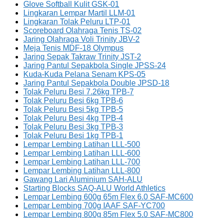
Glove Softball Kulit GSK-01
Lingkaran Lempar Martil LLM-01
Lingkaran Tolak Peluru LTP-01
Scoreboard Olahraga Tenis TS-02
Jaring Olahraga Voli Trinity JBV-2
Meja Tenis MDF-18 Olympus
Jaring Sepak Takraw Trinity JST-2
Jaring Pantul Sepakbola Single JPSS-24
Kuda-Kuda Pelana Senam KPS-05
Jaring Pantul Sepakbola Double JPSD-18
Tolak Peluru Besi 7.26kg TPB-7
Tolak Peluru Besi 6kg TPB-6
Tolak Peluru Besi 5kg TPB-5
Tolak Peluru Besi 4kg TPB-4
Tolak Peluru Besi 3kg TPB-3
Tolak Peluru Besi 1kg TPB-1
Lempar Lembing Latihan LLL-500
Lempar Lembing Latihan LLL-600
Lempar Lembing Latihan LLL-700
Lempar Lembing Latihan LLL-800
Gawang Lari Aluminium SAH-ALU
Starting Blocks SAQ-ALU World Athletics
Lempar Lembing 600g 65m Flex 6.0 SAF-MC600
Lempar Lembing 700g IAAF SAF-YC700
Lempar Lembing 800g 85m Flex 5.0 SAF-MC800