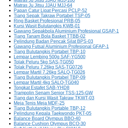
Matras Ju Jitsu JJAU MJJ-100
Matras Ju Jitsu JJAU MJJ-64
Papan Catur Lipat Percasi PCLP-52
Tiang Sepak Takraw Portabel TSP-05
Ring Basket Profesional PRB-05
Kursi Wasit Bulutangkis KWB-01
Gawang Sepakbola Aluminium Profesional GSAP-1
Tiang Tanam Bola Basket TTBB-02
Pelindung Badan Pencak Silat BPS-03
Gawang Futsal Aluminium Profesional GFAP-1
Tiang Bulutangkis Portabel TBP-10
Lempar Lembing 500g SAF-YG500
Tolak Peluru 5kg SAS-TG050
Tolak Peluru 7.26kg SAS-TG0726
Lempar Martil 7.26kg SALQ-TG026
Tiang Bulutangkis Portabel TBP-09
Lempar Martil 4kg SALQ-TG040
Tongkat Estafet SAB-YHD8
Trampolin Senam Senior TSS-125-GW
Tiang dan Kursi Wasit Takraw TKWT-03
Meja Tenis Meja MDF-25
Tiang Bulutangkis Portable TBP-12
Pelindung Kepala Taekwondo PKT-05
Balance Board Olympus BBO-40
Balance Cushion Olympus BCO-30