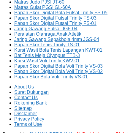
Matras Judo PJSI JT-60
Matras Gulat PGSI GL-60A
Papan Skor Digital Bola Futsal Trinity FS-05
Papan Skor Digital Futsal Trinity FS-03
Papan Skor Digital Futsal Trinity FS-01
Jaring Gawang Futsal JGF-04
Peralatan Olahraga Anak Atletik
Jaring Gawang Sepakbola 4mm JGS-04
Papan Skor Tenis Trinity TS-01
Kursi Wasit Bola Tenis Lapangan KWT-01
Bat Tenis Meja Olympus TTB-3
Kursi Wasit Voli Trinity KWV-01
Papan Skor Digital Bola Voli Trinity VS-03
Papan Skor Digital Bola Voli Trinity VS-02
Papan Skor Bola Voli Trinity VS-01
About Us
Surat Dukungan
Contact Us
Rekening Bank
Sitemap
Disclaimer
Privacy Policy
Terms of Use