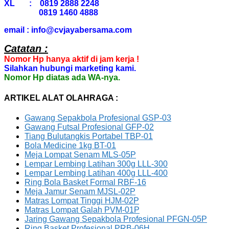
XL : 0819 2888 2248
0819 1460 4888
email : info@cvjayabersama.com
Catatan :
Nomor Hp hanya aktif di jam kerja !
Silahkan hubungi marketing kami.
Nomor Hp diatas ada WA-nya.
ARTIKEL ALAT OLAHRAGA :
Gawang Sepakbola Profesional GSP-03
Gawang Futsal Profesional GFP-02
Tiang Bulutangkis Portabel TBP-01
Bola Medicine 1kg BT-01
Meja Lompat Senam MLS-05P
Lempar Lembing Latihan 300g LLL-300
Lempar Lembing Latihan 400g LLL-400
Ring Bola Basket Formal RBF-16
Meja Jamur Senam MJSL-02P
Matras Lompat Tinggi HJM-02P
Matras Lompat Galah PVM-01P
Jaring Gawang Sepakbola Profesional PFGN-05P
Ring Basket Profesional PRB-06H