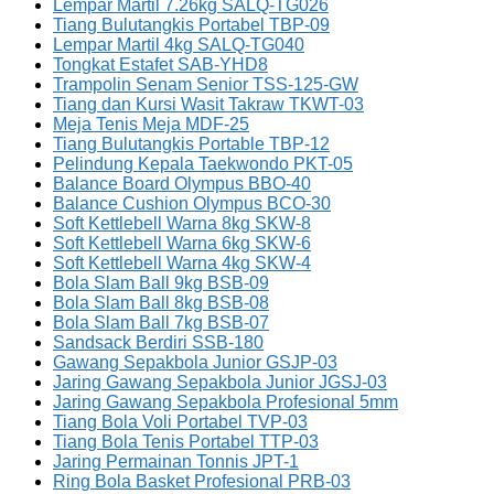
Lempar Martil 7.26kg SALQ-TG026
Tiang Bulutangkis Portabel TBP-09
Lempar Martil 4kg SALQ-TG040
Tongkat Estafet SAB-YHD8
Trampolin Senam Senior TSS-125-GW
Tiang dan Kursi Wasit Takraw TKWT-03
Meja Tenis Meja MDF-25
Tiang Bulutangkis Portable TBP-12
Pelindung Kepala Taekwondo PKT-05
Balance Board Olympus BBO-40
Balance Cushion Olympus BCO-30
Soft Kettlebell Warna 8kg SKW-8
Soft Kettlebell Warna 6kg SKW-6
Soft Kettlebell Warna 4kg SKW-4
Bola Slam Ball 9kg BSB-09
Bola Slam Ball 8kg BSB-08
Bola Slam Ball 7kg BSB-07
Sandsack Berdiri SSB-180
Gawang Sepakbola Junior GSJP-03
Jaring Gawang Sepakbola Junior JGSJ-03
Jaring Gawang Sepakbola Profesional 5mm
Tiang Bola Voli Portabel TVP-03
Tiang Bola Tenis Portabel TTP-03
Jaring Permainan Tonnis JPT-1
Ring Bola Basket Profesional PRB-03