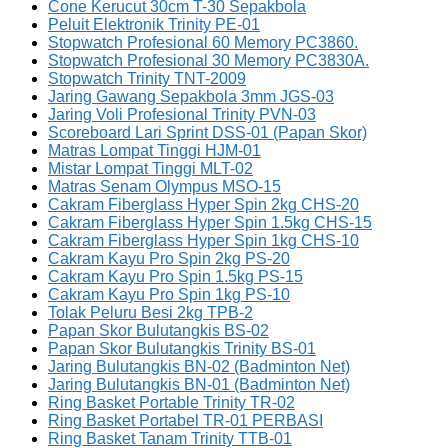
Cone Kerucut 30cm T-30 Sepakbola
Peluit Elektronik Trinity PE-01
Stopwatch Profesional 60 Memory PC3860.
Stopwatch Profesional 30 Memory PC3830A.
Stopwatch Trinity TNT-2009
Jaring Gawang Sepakbola 3mm JGS-03
Jaring Voli Profesional Trinity PVN-03
Scoreboard Lari Sprint DSS-01 (Papan Skor)
Matras Lompat Tinggi HJM-01
Mistar Lompat Tinggi MLT-02
Matras Senam Olympus MSO-15
Cakram Fiberglass Hyper Spin 2kg CHS-20
Cakram Fiberglass Hyper Spin 1.5kg CHS-15
Cakram Fiberglass Hyper Spin 1kg CHS-10
Cakram Kayu Pro Spin 2kg PS-20
Cakram Kayu Pro Spin 1.5kg PS-15
Cakram Kayu Pro Spin 1kg PS-10
Tolak Peluru Besi 2kg TPB-2
Papan Skor Bulutangkis BS-02
Papan Skor Bulutangkis Trinity BS-01
Jaring Bulutangkis BN-02 (Badminton Net)
Jaring Bulutangkis BN-01 (Badminton Net)
Ring Basket Portable Trinity TR-02
Ring Basket Portabel TR-01 PERBASI
Ring Basket Tanam Trinity TTB-01