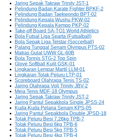
Jaring Sepak Takraw Trinity JST-1
Pelindung Badan Karate Fighter BPKF-2
Pelindung Badan Taekwondo BPT-02
Pelindung Kepala Wushu PKW-02
Pelindung Kepala Kempo PKP-02
Take-off Board SA-TO1 World Athletics
Bola Futsal Liga Sparta (Futsalball)
Bola Sepak Liga Telstar (Soccerball)
Palang Tunggal Senam Olympus PTS-02
Matras Gulat UWW GL-60B
Bola Tonnis STG-2 Top Spin
Glove Softball Kulit GSK-01
Lingkaran Lempar Martil LLM-01
Lingkaran Tolak Peluru LTP-01
Scoreboard Olahraga Tenis TS-02
Jaring Olahraga Voli Trinity JBV-2
Meja Tenis MDF-18 Olympus
Jaring Sepak Takraw Trinity JST-2
Jaring Pantul Sepakbola Single JPSS-24
Kuda-Kuda Pelana Senam KPS-05
Jaring Pantul Sepakbola Double JPSD-18
Tolak Peluru Besi 7.26kg TPB-7
Tolak Peluru Besi 6kg TPB-6
Tolak Peluru Besi 5kg TPB-5
Tolak Peluru Besi 4kg TPB-4