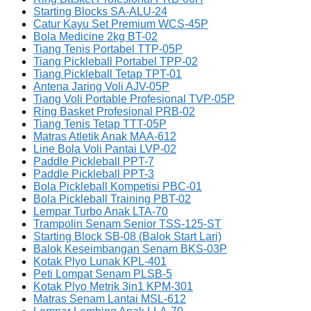
Starting Blocks SA-ALU-24
Catur Kayu Set Premium WCS-45P
Bola Medicine 2kg BT-02
Tiang Tenis Portabel TTP-05P
Tiang Pickleball Portabel TPP-02
Tiang Pickleball Tetap TPT-01
Antena Jaring Voli AJV-05P
Tiang Voli Portable Profesional TVP-05P
Ring Basket Profesional PRB-02
Tiang Tenis Tetap TTT-05P
Matras Atletik Anak MAA-612
Line Bola Voli Pantai LVP-02
Paddle Pickleball PPT-7
Paddle Pickleball PPT-3
Bola Pickleball Kompetisi PBC-01
Bola Pickleball Training PBT-02
Lempar Turbo Anak LTA-70
Trampolin Senam Senior TSS-125-ST
Starting Block SB-08 (Balok Start Lari)
Balok Keseimbangan Senam BKS-03P
Kotak Plyo Lunak KPL-401
Peti Lompat Senam PLSB-5
Kotak Plyo Metrik 3in1 KPM-301
Matras Senam Lantai MSL-612