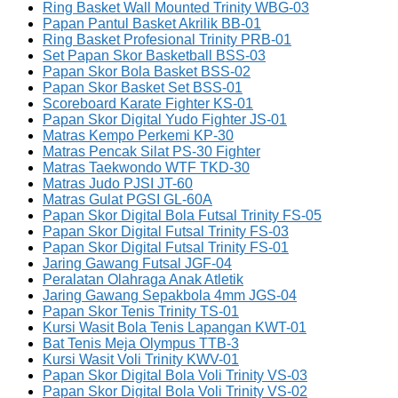
Ring Basket Wall Mounted Trinity WBG-03
Papan Pantul Basket Akrilik BB-01
Ring Basket Profesional Trinity PRB-01
Set Papan Skor Basketball BSS-03
Papan Skor Bola Basket BSS-02
Papan Skor Basket Set BSS-01
Scoreboard Karate Fighter KS-01
Papan Skor Digital Yudo Fighter JS-01
Matras Kempo Perkemi KP-30
Matras Pencak Silat PS-30 Fighter
Matras Taekwondo WTF TKD-30
Matras Judo PJSI JT-60
Matras Gulat PGSI GL-60A
Papan Skor Digital Bola Futsal Trinity FS-05
Papan Skor Digital Futsal Trinity FS-03
Papan Skor Digital Futsal Trinity FS-01
Jaring Gawang Futsal JGF-04
Peralatan Olahraga Anak Atletik
Jaring Gawang Sepakbola 4mm JGS-04
Papan Skor Tenis Trinity TS-01
Kursi Wasit Bola Tenis Lapangan KWT-01
Bat Tenis Meja Olympus TTB-3
Kursi Wasit Voli Trinity KWV-01
Papan Skor Digital Bola Voli Trinity VS-03
Papan Skor Digital Bola Voli Trinity VS-02