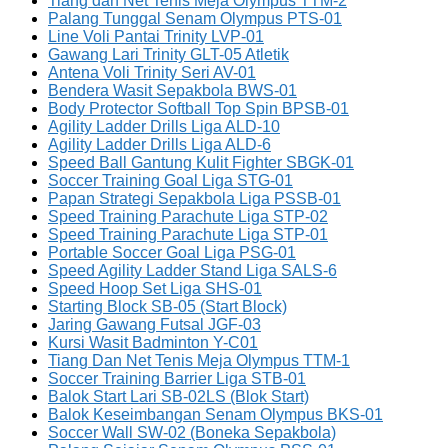
Tiang dan Net Tenis Meja Olympus TTM-2
Palang Tunggal Senam Olympus PTS-01
Line Voli Pantai Trinity LVP-01
Gawang Lari Trinity GLT-05 Atletik
Antena Voli Trinity Seri AV-01
Bendera Wasit Sepakbola BWS-01
Body Protector Softball Top Spin BPSB-01
Agility Ladder Drills Liga ALD-10
Agility Ladder Drills Liga ALD-6
Speed Ball Gantung Kulit Fighter SBGK-01
Soccer Training Goal Liga STG-01
Papan Strategi Sepakbola Liga PSSB-01
Speed Training Parachute Liga STP-02
Speed Training Parachute Liga STP-01
Portable Soccer Goal Liga PSG-01
Speed Agility Ladder Stand Liga SALS-6
Speed Hoop Set Liga SHS-01
Starting Block SB-05 (Start Block)
Jaring Gawang Futsal JGF-03
Kursi Wasit Badminton Y-C01
Tiang Dan Net Tenis Meja Olympus TTM-1
Soccer Training Barrier Liga STB-01
Balok Start Lari SB-02LS (Blok Start)
Balok Keseimbangan Senam Olympus BKS-01
Soccer Wall SW-02 (Boneka Sepakbola)