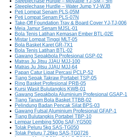
Steeplechase Hurdle – Movable YJ-SM – 5m
Steeplechase Hurdle – Water Jump YJ-WJB
Peti Lompat Senam PLS-05M
Peti Lompat Senam PLS-07N
Take-Off Foundation Tray & Board Cover YJ-TJ-006
Meja Jamur Senam MJSL-01
Bola Tenis Latihan Kemasan Ember BTL-02E
Mistar Lompat Tinggi MLT-05
Bola Basket Karet GR-7X1
Bola Tenis Latihan BTL-02
Gawang Sepakbola Profesional GSP-02
Matras Ju Jitsu JJAU MJJ-100
Matras Ju Jitsu JJAU MJJ-64
Papan Catur Lipat Percasi PCLP-52
Tiang Sepak Takraw Portabel TSP-05
Ring Basket Profesional PRB-05
Kursi Wasit Bulutangkis KWB-01
Gawang Sepakbola Aluminium Profesional GSAP-1
Tiang Tanam Bola Basket TTBB-02
Pelindung Badan Pencak Silat BPS-03
Gawang Futsal Aluminium Profesional GFAP-1
Tiang Bulutangkis Portabel TBP-10
Lempar Lembing 500g SAF-YG500
Tolak Peluru 5kg SAS-TG050
Tolak Peluru 7.26kg SAS-TG0726