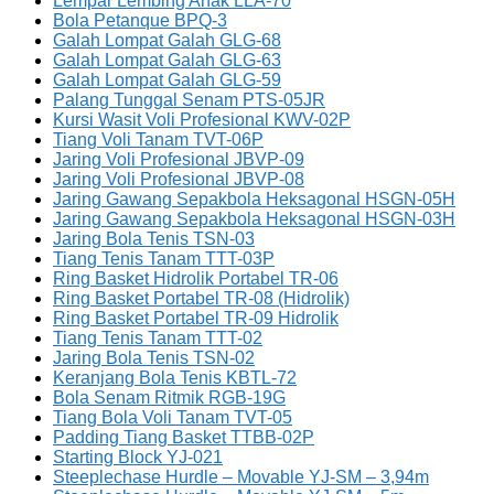
Lempar Lembing Anak LLA-70
Bola Petanque BPQ-3
Galah Lompat Galah GLG-68
Galah Lompat Galah GLG-63
Galah Lompat Galah GLG-59
Palang Tunggal Senam PTS-05JR
Kursi Wasit Voli Profesional KWV-02P
Tiang Voli Tanam TVT-06P
Jaring Voli Profesional JBVP-09
Jaring Voli Profesional JBVP-08
Jaring Gawang Sepakbola Heksagonal HSGN-05H
Jaring Gawang Sepakbola Heksagonal HSGN-03H
Jaring Bola Tenis TSN-03
Tiang Tenis Tanam TTT-03P
Ring Basket Hidrolik Portabel TR-06
Ring Basket Portabel TR-08 (Hidrolik)
Ring Basket Portabel TR-09 Hidrolik
Tiang Tenis Tanam TTT-02
Jaring Bola Tenis TSN-02
Keranjang Bola Tenis KBTL-72
Bola Senam Ritmik RGB-19G
Tiang Bola Voli Tanam TVT-05
Padding Tiang Basket TTBB-02P
Starting Block YJ-021
Steeplechase Hurdle – Movable YJ-SM – 3,94m