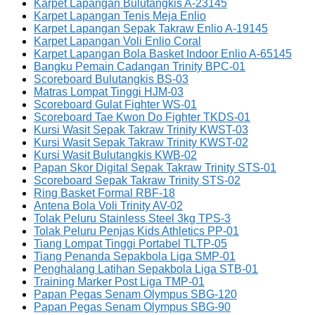
Karpet Lapangan Bulutangkis A-23145
Karpet Lapangan Tenis Meja Enlio
Karpet Lapangan Sepak Takraw Enlio A-19145
Karpet Lapangan Voli Enlio Coral
Karpet Lapangan Bola Basket Indoor Enlio A-65145
Bangku Pemain Cadangan Trinity BPC-01
Scoreboard Bulutangkis BS-03
Matras Lompat Tinggi HJM-03
Scoreboard Gulat Fighter WS-01
Scoreboard Tae Kwon Do Fighter TKDS-01
Kursi Wasit Sepak Takraw Trinity KWST-03
Kursi Wasit Sepak Takraw Trinity KWST-02
Kursi Wasit Bulutangkis KWB-02
Papan Skor Digital Sepak Takraw Trinity STS-01
Scoreboard Sepak Takraw Trinity STS-02
Ring Basket Formal RBF-18
Antena Bola Voli Trinity AV-02
Tolak Peluru Stainless Steel 3kg TPS-3
Tolak Peluru Penjas Kids Athletics PP-01
Tiang Lompat Tinggi Portabel TLTP-05
Tiang Penanda Sepakbola Liga SMP-01
Penghalang Latihan Sepakbola Liga STB-01
Training Marker Post Liga TMP-01
Papan Pegas Senam Olympus SBG-120
Papan Pegas Senam Olympus SBG-90