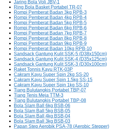
Jaring Bola Voli JBV-1
Ring Bola Basket Portabel TR-07
Rompi Pemberat Badan 3kg RPB-3
Rompi Pemberat Badan 4kg RPB-4
Rompi Pemberat Badan 5kg RPB-5
Rompi Pemberat Badan 6kg RPB-6
Rompi Pemberat Badan 7kg RPB-7
Rompi Pemberat Badan 8kg RPB-8
Rompi Pemberat Badan 9kg RPB-9
Rompi Pemberat Badan 10kg RPB-10
Sandsack Gantung Kulit SSK-5 (D38x150cm)
Sandsack Gantung Kulit SSK-4 (D35x125cm)
Sandsack Gantung Kulit SSK-3 (D30x100cm)
Raket Tonnis Kayu RTK-03P
Cakram Kayu Super Spin 2kg SS-20
Cakram Kayu Super Spin 1.5kg SS-15
Cakram Kayu Super Spin 1kg SS-10
Tiang Bulutangkis Portabel TBP-07
Tiang Tenis Meja TTM-3
Tiang Bulutangkis Portabel TBP-08
Bola Slam Ball 6kg BSB-06
Bola Slam Ball 5kg BSB-05
Bola Slam Ball 4kg BSB-04
Bola Slam Ball 3kg BSB-03
Papan Step Aerobik PSA-78 (Aerobic Stepper)