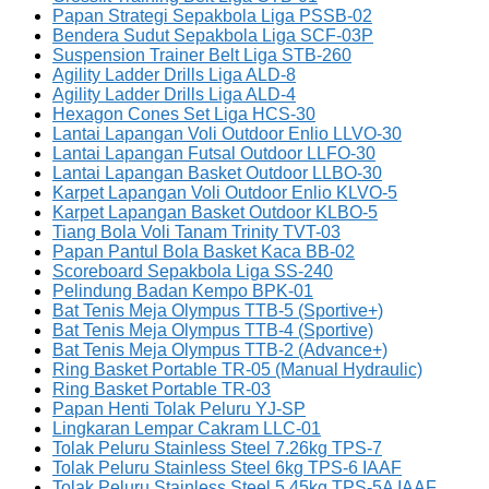
Papan Strategi Sepakbola Liga PSSB-02
Bendera Sudut Sepakbola Liga SCF-03P
Suspension Trainer Belt Liga STB-260
Agility Ladder Drills Liga ALD-8
Agility Ladder Drills Liga ALD-4
Hexagon Cones Set Liga HCS-30
Lantai Lapangan Voli Outdoor Enlio LLVO-30
Lantai Lapangan Futsal Outdoor LLFO-30
Lantai Lapangan Basket Outdoor LLBO-30
Karpet Lapangan Voli Outdoor Enlio KLVO-5
Karpet Lapangan Basket Outdoor KLBO-5
Tiang Bola Voli Tanam Trinity TVT-03
Papan Pantul Bola Basket Kaca BB-02
Scoreboard Sepakbola Liga SS-240
Pelindung Badan Kempo BPK-01
Bat Tenis Meja Olympus TTB-5 (Sportive+)
Bat Tenis Meja Olympus TTB-4 (Sportive)
Bat Tenis Meja Olympus TTB-2 (Advance+)
Ring Basket Portable TR-05 (Manual Hydraulic)
Ring Basket Portable TR-03
Papan Henti Tolak Peluru YJ-SP
Lingkaran Lempar Cakram LLC-01
Tolak Peluru Stainless Steel 7.26kg TPS-7
Tolak Peluru Stainless Steel 6kg TPS-6 IAAF
Tolak Peluru Stainless Steel 5.45kg TPS-5A IAAF