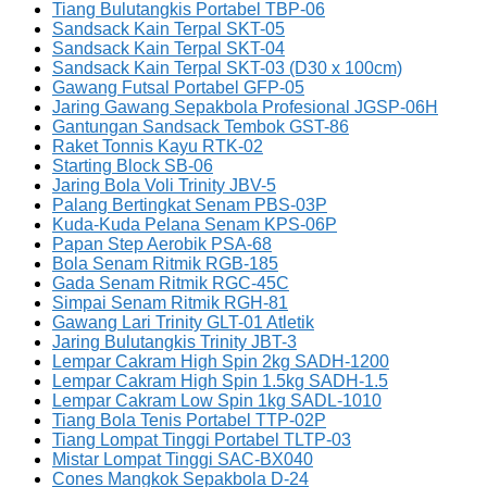
Tiang Bulutangkis Portabel TBP-06
Sandsack Kain Terpal SKT-05
Sandsack Kain Terpal SKT-04
Sandsack Kain Terpal SKT-03 (D30 x 100cm)
Gawang Futsal Portabel GFP-05
Jaring Gawang Sepakbola Profesional JGSP-06H
Gantungan Sandsack Tembok GST-86
Raket Tonnis Kayu RTK-02
Starting Block SB-06
Jaring Bola Voli Trinity JBV-5
Palang Bertingkat Senam PBS-03P
Kuda-Kuda Pelana Senam KPS-06P
Papan Step Aerobik PSA-68
Bola Senam Ritmik RGB-185
Gada Senam Ritmik RGC-45C
Simpai Senam Ritmik RGH-81
Gawang Lari Trinity GLT-01 Atletik
Jaring Bulutangkis Trinity JBT-3
Lempar Cakram High Spin 2kg SADH-1200
Lempar Cakram High Spin 1.5kg SADH-1.5
Lempar Cakram Low Spin 1kg SADL-1010
Tiang Bola Tenis Portabel TTP-02P
Tiang Lompat Tinggi Portabel TLTP-03
Mistar Lompat Tinggi SAC-BX040
Cones Mangkok Sepakbola D-24