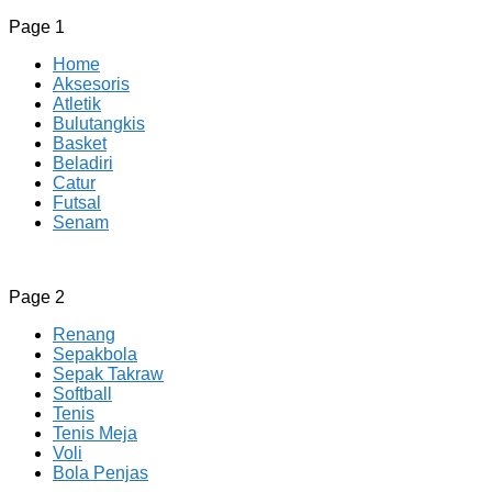
Page 1
Home
Aksesoris
Atletik
Bulutangkis
Basket
Beladiri
Catur
Futsal
Senam
CV JAYA BERSAMA Co Id
Menyediakan Semua Perlengkapan Olahraga Yang
Page 2
Lengkap, Berkualitas Dengan Harga Yang Murah
Renang
Sepakbola
Sepak Takraw
Softball
Tenis
Tenis Meja
Voli
Bola Penjas