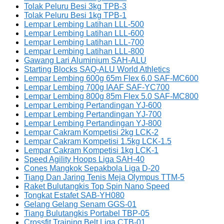
Tolak Peluru Besi 3kg TPB-3
Tolak Peluru Besi 1kg TPB-1
Lempar Lembing Latihan LLL-500
Lempar Lembing Latihan LLL-600
Lempar Lembing Latihan LLL-700
Lempar Lembing Latihan LLL-800
Gawang Lari Aluminium SAH-ALU
Starting Blocks SAQ-ALU World Athletics
Lempar Lembing 600g 65m Flex 6.0 SAF-MC600
Lempar Lembing 700g IAAF SAF-YC700
Lempar Lembing 800g 85m Flex 5.0 SAF-MC800
Lempar Lembing Pertandingan YJ-600
Lempar Lembing Pertandingan YJ-700
Lempar Lembing Pertandingan YJ-800
Lempar Cakram Kompetisi 2kg LCK-2
Lempar Cakram Kompetisi 1.5kg LCK-1.5
Lempar Cakram Kompetisi 1kg LCK-1
Speed Agility Hoops Liga SAH-40
Cones Mangkok Sepakbola Liga D-20
Tiang Dan Jaring Tenis Meja Olympus TTM-5
Raket Bulutangkis Top Spin Nano Speed
Tongkat Estafet SAB-YH080
Gelang Gelang Senam GGS-01
Tiang Bulutangkis Portabel TBP-05
Crossfit Training Belt Liga CTB-01