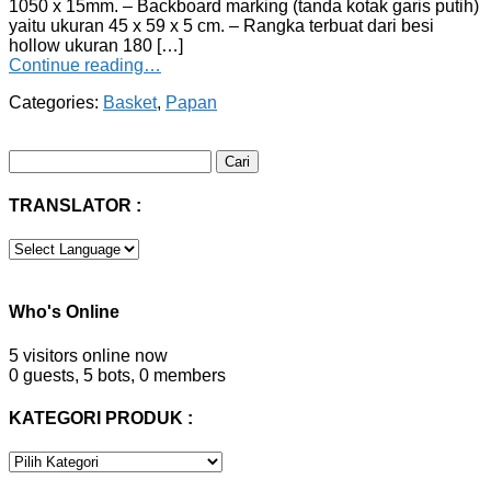
1050 x 15mm. – Backboard marking (tanda kotak garis putih)
yaitu ukuran 45 x 59 x 5 cm. – Rangka terbuat dari besi
hollow ukuran 180 […]
Continue reading…
Categories:
Basket
,
Papan
Cari
untuk:
TRANSLATOR :
Who's Online
5 visitors online now
0 guests,
5 bots,
0 members
KATEGORI PRODUK :
KATEGORI
PRODUK