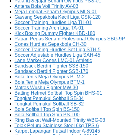
Palang Sejajar Senam Olympus PSS-01
Antena Bola Voli Trinity AV-03
Meja Lompat Senam Olympus MLS-01
Gawang Sepakbola Kecil Liga GSK-120
Soccer Training Hurdles Liga TH-01
Soccer Training Arch Liga TA-01
Kick Boxing Dummy Fighter KBD-180
Papan Pegas Senam Profesional Olympus SBG-9P
Cones Hurdles Sepakbola CH-30
Soccer Training Hurdles Set Liga STH-5
Soccer Adjustable Hurdles Liga SAH-45
Lane Marker Cones LMC-01 Athletic
Sandsack Berdiri Fighter SSB-150
Sandsack Berdiri Fighter SSB-170
Bola Tenis Meja Olympus BTM-2
Bola Tenis Meja Olympus BTM-1
Matras Wushu Fighter MW-30
Batting Helmet Softball Top Spin BHS-01
Tongkat Pemukul Softball SB-34
Tongkat Pemukul Softball SB-32
Bola Softball Top Spin BS-150
Bola Softball Top Spin BS-100
Ring Basket Wall-Mounted Trinity WBG-03
Tolak Peluru Stainless Steel 6kg TPS-6
Karpet Lapangan Futsal Indoor A-89145