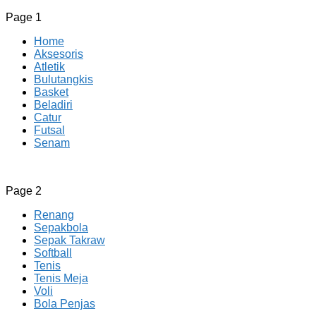
Page 1
Home
Aksesoris
Atletik
Bulutangkis
Basket
Beladiri
Catur
Futsal
Senam
CV JAYA BERSAMA Co Id
Menyediakan Semua Perlengkapan Olahraga Yang Lengkap, 
Page 2
Renang
Sepakbola
Sepak Takraw
Softball
Tenis
Tenis Meja
Voli
Bola Penjas