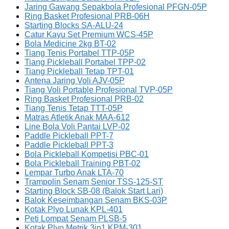
Jaring Gawang Sepakbola Profesional PFGN-05P
Ring Basket Profesional PRB-06H
Starting Blocks SA-ALU-24
Catur Kayu Set Premium WCS-45P
Bola Medicine 2kg BT-02
Tiang Tenis Portabel TTP-05P
Tiang Pickleball Portabel TPP-02
Tiang Pickleball Tetap TPT-01
Antena Jaring Voli AJV-05P
Tiang Voli Portable Profesional TVP-05P
Ring Basket Profesional PRB-02
Tiang Tenis Tetap TTT-05P
Matras Atletik Anak MAA-612
Line Bola Voli Pantai LVP-02
Paddle Pickleball PPT-7
Paddle Pickleball PPT-3
Bola Pickleball Kompetisi PBC-01
Bola Pickleball Training PBT-02
Lempar Turbo Anak LTA-70
Trampolin Senam Senior TSS-125-ST
Starting Block SB-08 (Balok Start Lari)
Balok Keseimbangan Senam BKS-03P
Kotak Plyo Lunak KPL-401
Peti Lompat Senam PLSB-5
Kotak Plyo Metrik 3in1 KPM-301