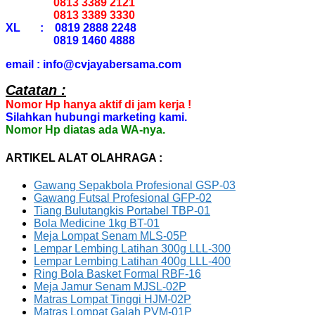
0813 3389 2121
0813 3389 3330
XL : 0819 2888 2248
0819 1460 4888
email : info@cvjayabersama.com
Catatan :
Nomor Hp hanya aktif di jam kerja !
Silahkan hubungi marketing kami.
Nomor Hp diatas ada WA-nya.
ARTIKEL ALAT OLAHRAGA :
Gawang Sepakbola Profesional GSP-03
Gawang Futsal Profesional GFP-02
Tiang Bulutangkis Portabel TBP-01
Bola Medicine 1kg BT-01
Meja Lompat Senam MLS-05P
Lempar Lembing Latihan 300g LLL-300
Lempar Lembing Latihan 400g LLL-400
Ring Bola Basket Formal RBF-16
Meja Jamur Senam MJSL-02P
Matras Lompat Tinggi HJM-02P
Matras Lompat Galah PVM-01P