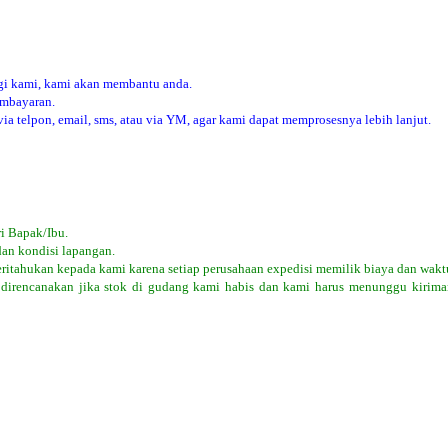
i kami, kami akan membantu anda.
embayaran.
 telpon, email, sms, atau via YM, agar kami dapat memprosesnya lebih lanjut.
i Bapak/Ibu.
dan kondisi lapangan.
eritahukan kepada kami karena setiap perusahaan expedisi memilik biaya dan wakt
 direncanakan jika stok di gudang kami habis dan kami harus menunggu kiriman