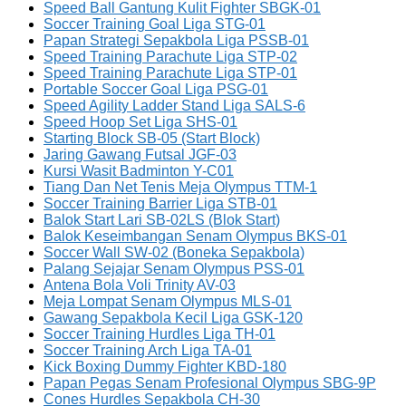
Speed Ball Gantung Kulit Fighter SBGK-01
Soccer Training Goal Liga STG-01
Papan Strategi Sepakbola Liga PSSB-01
Speed Training Parachute Liga STP-02
Speed Training Parachute Liga STP-01
Portable Soccer Goal Liga PSG-01
Speed Agility Ladder Stand Liga SALS-6
Speed Hoop Set Liga SHS-01
Starting Block SB-05 (Start Block)
Jaring Gawang Futsal JGF-03
Kursi Wasit Badminton Y-C01
Tiang Dan Net Tenis Meja Olympus TTM-1
Soccer Training Barrier Liga STB-01
Balok Start Lari SB-02LS (Blok Start)
Balok Keseimbangan Senam Olympus BKS-01
Soccer Wall SW-02 (Boneka Sepakbola)
Palang Sejajar Senam Olympus PSS-01
Antena Bola Voli Trinity AV-03
Meja Lompat Senam Olympus MLS-01
Gawang Sepakbola Kecil Liga GSK-120
Soccer Training Hurdles Liga TH-01
Soccer Training Arch Liga TA-01
Kick Boxing Dummy Fighter KBD-180
Papan Pegas Senam Profesional Olympus SBG-9P
Cones Hurdles Sepakbola CH-30