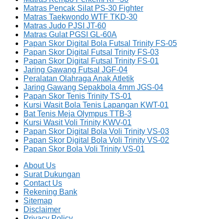
Matras Pencak Silat PS-30 Fighter
Matras Taekwondo WTF TKD-30
Matras Judo PJSI JT-60
Matras Gulat PGSI GL-60A
Papan Skor Digital Bola Futsal Trinity FS-05
Papan Skor Digital Futsal Trinity FS-03
Papan Skor Digital Futsal Trinity FS-01
Jaring Gawang Futsal JGF-04
Peralatan Olahraga Anak Atletik
Jaring Gawang Sepakbola 4mm JGS-04
Papan Skor Tenis Trinity TS-01
Kursi Wasit Bola Tenis Lapangan KWT-01
Bat Tenis Meja Olympus TTB-3
Kursi Wasit Voli Trinity KWV-01
Papan Skor Digital Bola Voli Trinity VS-03
Papan Skor Digital Bola Voli Trinity VS-02
Papan Skor Bola Voli Trinity VS-01
About Us
Surat Dukungan
Contact Us
Rekening Bank
Sitemap
Disclaimer
Privacy Policy