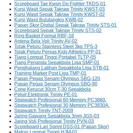
Scoreboard Tae Kwon Do Fighter TKDS-01
Kursi Wasit Sepak Takraw Trinity KWST-03
Kursi Wasit Sepak Takraw Trinity KWST-02
Kursi Wasit Bulutangkis KWB-02
Papan Skor Digital Sepak Takraw Trinity STS-01
Scoreboard Sepak Takraw Trinity STS-02
Ring Basket Formal RBF-18
Antena Bola Voli Trinity AV-02
Tolak Peluru Stainless Steel 3kg TPS-3
Tolak Peluru Penjas Kids Athletics PP-01
Tiang Lompat Tinggi Portabel TLTP-05
Tiang Penanda Sepakbola Liga SMP-01
Penghalang Latihan Sepakbola Liga STB-01
Training Marker Post Liga TMP-01
Papan Pegas Senam Olympus SBG-120
Papan Pegas Senam Olympus SBG-90
Cone Kerucut 30cm T-30 Sepakbola
Peluit Elektronik Trinity PE-01
Stopwatch Profesional 60 Memory PC3860.
Stopwatch Profesional 30 Memory PC3830A.
Stopwatch Trinity TNT-2009
Jaring Gawang Sepakbola 3mm JGS-03
Jaring Voli Profesional Trinity PVN-03
Scoreboard Lari Sprint DSS-01 (Papan Skor)
Matras Lompat Tinggi HJM-01