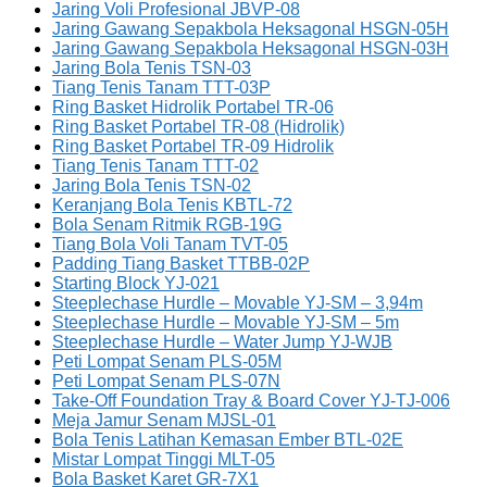
Jaring Voli Profesional JBVP-08
Jaring Gawang Sepakbola Heksagonal HSGN-05H
Jaring Gawang Sepakbola Heksagonal HSGN-03H
Jaring Bola Tenis TSN-03
Tiang Tenis Tanam TTT-03P
Ring Basket Hidrolik Portabel TR-06
Ring Basket Portabel TR-08 (Hidrolik)
Ring Basket Portabel TR-09 Hidrolik
Tiang Tenis Tanam TTT-02
Jaring Bola Tenis TSN-02
Keranjang Bola Tenis KBTL-72
Bola Senam Ritmik RGB-19G
Tiang Bola Voli Tanam TVT-05
Padding Tiang Basket TTBB-02P
Starting Block YJ-021
Steeplechase Hurdle – Movable YJ-SM – 3,94m
Steeplechase Hurdle – Movable YJ-SM – 5m
Steeplechase Hurdle – Water Jump YJ-WJB
Peti Lompat Senam PLS-05M
Peti Lompat Senam PLS-07N
Take-Off Foundation Tray & Board Cover YJ-TJ-006
Meja Jamur Senam MJSL-01
Bola Tenis Latihan Kemasan Ember BTL-02E
Mistar Lompat Tinggi MLT-05
Bola Basket Karet GR-7X1