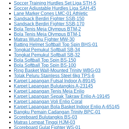
Soccer Training Hurdles Set Liga STH-5
Soccer Adjustable Hurdles Liga SAH-45
Lane Marker Cones LMC-01 Athletic
Sandsack Berdiri Fighter SSB-150
Sandsack Berdiri Fighter SSB-170
Bola Tenis Meja Olympus BTM-2
Bola Tenis Meja Olympus BTM-1
Matras Wushu Fighter MW-30
Batting Helmet Softball Top Spin BHS-01
Tongkat Pemukul Softball SB-34
Tongkat Pemukul Softball SB-32
Bola Softball Top Spin BS-150
Bola Softball Top Spin BS-100
Ring Basket Wall-Mounted Trinity WBG-03
Tolak Peluru Stainless Steel 6kg TPS-6
Karpet Lapangan Futsal Indoor A-89145
Karpet Lapangan Bulutangkis A-23145
Karpet Lapangan Tenis Meja Enlio
Karpet Lapangan Sepak Takraw Enlio A-19145
Karpet Lapangan Voli Enlio Coral
Karpet Lapangan Bola Basket Indoor Enlio A-65145
Bangku Pemain Cadangan Trinity BPC-01
Scoreboard Bulutangkis BS-03
Matras Lompat Tinggi HJM-03
Scoreboard Gulat Fighter WS-01