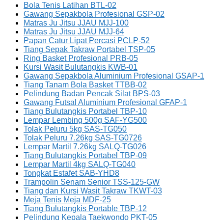
Bola Tenis Latihan BTL-02
Gawang Sepakbola Profesional GSP-02
Matras Ju Jitsu JJAU MJJ-100
Matras Ju Jitsu JJAU MJJ-64
Papan Catur Lipat Percasi PCLP-52
Tiang Sepak Takraw Portabel TSP-05
Ring Basket Profesional PRB-05
Kursi Wasit Bulutangkis KWB-01
Gawang Sepakbola Aluminium Profesional GSAP-1
Tiang Tanam Bola Basket TTBB-02
Pelindung Badan Pencak Silat BPS-03
Gawang Futsal Aluminium Profesional GFAP-1
Tiang Bulutangkis Portabel TBP-10
Lempar Lembing 500g SAF-YG500
Tolak Peluru 5kg SAS-TG050
Tolak Peluru 7.26kg SAS-TG0726
Lempar Martil 7.26kg SALQ-TG026
Tiang Bulutangkis Portabel TBP-09
Lempar Martil 4kg SALQ-TG040
Tongkat Estafet SAB-YHD8
Trampolin Senam Senior TSS-125-GW
Tiang dan Kursi Wasit Takraw TKWT-03
Meja Tenis Meja MDF-25
Tiang Bulutangkis Portable TBP-12
Pelindung Kepala Taekwondo PKT-05