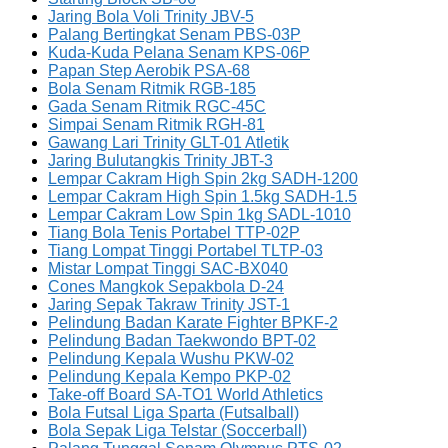
Jaring Bola Voli Trinity JBV-5
Palang Bertingkat Senam PBS-03P
Kuda-Kuda Pelana Senam KPS-06P
Papan Step Aerobik PSA-68
Bola Senam Ritmik RGB-185
Gada Senam Ritmik RGC-45C
Simpai Senam Ritmik RGH-81
Gawang Lari Trinity GLT-01 Atletik
Jaring Bulutangkis Trinity JBT-3
Lempar Cakram High Spin 2kg SADH-1200
Lempar Cakram High Spin 1.5kg SADH-1.5
Lempar Cakram Low Spin 1kg SADL-1010
Tiang Bola Tenis Portabel TTP-02P
Tiang Lompat Tinggi Portabel TLTP-03
Mistar Lompat Tinggi SAC-BX040
Cones Mangkok Sepakbola D-24
Jaring Sepak Takraw Trinity JST-1
Pelindung Badan Karate Fighter BPKF-2
Pelindung Badan Taekwondo BPT-02
Pelindung Kepala Wushu PKW-02
Pelindung Kepala Kempo PKP-02
Take-off Board SA-TO1 World Athletics
Bola Futsal Liga Sparta (Futsalball)
Bola Sepak Liga Telstar (Soccerball)