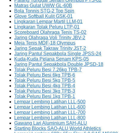
Palang Tunggal Senam Olympus PTS-02
Matras Gulat UWW GL-60B
Bola Tonnis STG-2 Top Spin
Glove Softball Kulit GSK-01
Lingkaran Lempar Martil LLM-01
Lingkaran Tolak Peluru LTP-01
Scoreboard Olahraga Tenis TS-02
Jaring Olahraga Voli Trinity JBV-2
Meja Tenis MDF-18 Olympus
Jaring Sepak Takraw Trinity JST-2
Jaring Pantul Sepakbola Single JPSS-24
Kuda-Kuda Pelana Senam KPS-05
Jaring Pantul Sepakbola Double JPSD-18
Tolak Peluru Besi 7.26kg TPB-7
Tolak Peluru Besi 6kg TPB-6
Tolak Peluru Besi 5kg TPB-5
Tolak Peluru Besi 4kg TPB-4
Tolak Peluru Besi 3kg TPB-3
Tolak Peluru Besi 1kg TPB-1
Lempar Lembing Latihan LLL-500
Lempar Lembing Latihan LLL-600
Lempar Lembing Latihan LLL-700
Lempar Lembing Latihan LLL-800
Gawang Lari Aluminium SAH-ALU
Starting Blocks SAQ-ALU World Athletics