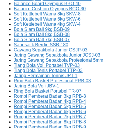
Balance Board Olympus BBO-40
Balance Cushion Olympus BCO-30
Soft Kettlebell Warna 8kg SKW-8
Soft Kettlebell Warna 6kg SKW-6
Soft Kettlebell Warna 4kg SKW-4
Bola Slam Ball 9kg BSB-09
Bola Slam Ball 8kg BSB-08
Bola Slam Ball 7kg BSB-07
Sandsack Berdiri SSB-180
Gawang Sepakbola Junior GSJP-03
Jaring Gawang Sepakbola Junior JGSJ-03
Jaring Gawang Sepakbola Profesional 5mm
Tiang Bola Voli Portabel TVP-03
Tiang Bola Tenis Portabel TTP-03
Jaring Permainan Tonnis JPT-1
Ring Bola Basket Profesional PRB-03
Jaring Bola Voli JBV-1
Ring Bola Basket Portabel TR-07
Rompi Pemberat Badan 3kg RPB-3
Rompi Pemberat Badan 4kg RPB-4
Rompi Pemberat Badan 5kg RPB-5
Rompi Pemberat Badan 6kg RPB-6
Rompi Pemberat Badan 7kg RPB-7
Rompi Pemberat Badan 8kg RPB-8
Rompi Pemberat Badan 9kg RPB-9