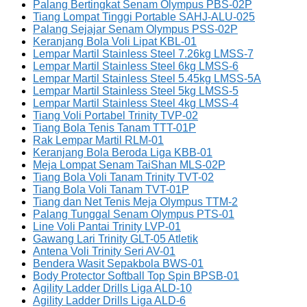
Palang Bertingkat Senam Olympus PBS-02P
Tiang Lompat Tinggi Portable SAHJ-ALU-025
Palang Sejajar Senam Olympus PSS-02P
Keranjang Bola Voli Lipat KBL-01
Lempar Martil Stainless Steel 7.26kg LMSS-7
Lempar Martil Stainless Steel 6kg LMSS-6
Lempar Martil Stainless Steel 5.45kg LMSS-5A
Lempar Martil Stainless Steel 5kg LMSS-5
Lempar Martil Stainless Steel 4kg LMSS-4
Tiang Voli Portabel Trinity TVP-02
Tiang Bola Tenis Tanam TTT-01P
Rak Lempar Martil RLM-01
Keranjang Bola Beroda Liga KBB-01
Meja Lompat Senam TaiShan MLS-02P
Tiang Bola Voli Tanam Trinity TVT-02
Tiang Bola Voli Tanam TVT-01P
Tiang dan Net Tenis Meja Olympus TTM-2
Palang Tunggal Senam Olympus PTS-01
Line Voli Pantai Trinity LVP-01
Gawang Lari Trinity GLT-05 Atletik
Antena Voli Trinity Seri AV-01
Bendera Wasit Sepakbola BWS-01
Body Protector Softball Top Spin BPSB-01
Agility Ladder Drills Liga ALD-10
Agility Ladder Drills Liga ALD-6