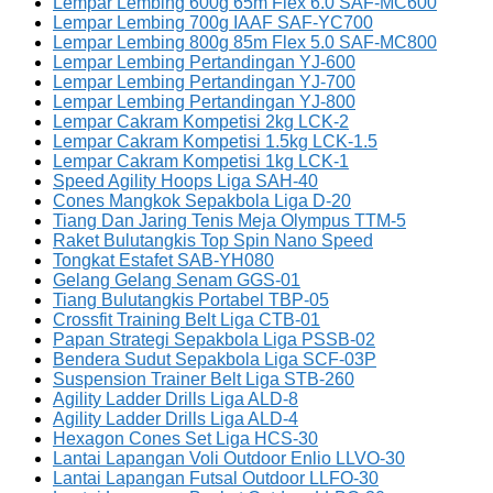
Lempar Lembing 600g 65m Flex 6.0 SAF-MC600
Lempar Lembing 700g IAAF SAF-YC700
Lempar Lembing 800g 85m Flex 5.0 SAF-MC800
Lempar Lembing Pertandingan YJ-600
Lempar Lembing Pertandingan YJ-700
Lempar Lembing Pertandingan YJ-800
Lempar Cakram Kompetisi 2kg LCK-2
Lempar Cakram Kompetisi 1.5kg LCK-1.5
Lempar Cakram Kompetisi 1kg LCK-1
Speed Agility Hoops Liga SAH-40
Cones Mangkok Sepakbola Liga D-20
Tiang Dan Jaring Tenis Meja Olympus TTM-5
Raket Bulutangkis Top Spin Nano Speed
Tongkat Estafet SAB-YH080
Gelang Gelang Senam GGS-01
Tiang Bulutangkis Portabel TBP-05
Crossfit Training Belt Liga CTB-01
Papan Strategi Sepakbola Liga PSSB-02
Bendera Sudut Sepakbola Liga SCF-03P
Suspension Trainer Belt Liga STB-260
Agility Ladder Drills Liga ALD-8
Agility Ladder Drills Liga ALD-4
Hexagon Cones Set Liga HCS-30
Lantai Lapangan Voli Outdoor Enlio LLVO-30
Lantai Lapangan Futsal Outdoor LLFO-30