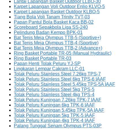
Lantai Lapangan Basket Outdoor LLBO-30
Karpet Lapangan Voli Outdoor Enlio KLVO-5
Karpet Lapangan Basket Outdoor KLBO-5
Tiang Bola Voli Tanam Trinity TVT-03
Papan Pantul Bola Basket Kaca BB-02
Scoreboard Sepakbola Liga SS-240
Pelindung Badan Kempo BPK-01
Bat Tenis Meja Olympus TTB-5 (Sportive+)
Bat Tenis Meja Olympus TTB-4 (Sportive)
Bat Tenis Meja Olympus TTB-2 (Advance+)
Ring Basket Portable TR-05 (Manual Hydraulic)
Ring Basket Portable TR-03
Papan Henti Tolak Peluru YJ-SP
Lingkaran Lempar Cakram LLC-01
Tolak Peluru Stainless Steel 7.26kg TPS-7
Tolak Peluru Stainless Steel 6kg TPS-6 IAAF
Tolak Peluru Stainless Steel 5.45kg TPS-5A IAAF
Tolak Peluru Stainless Steel 5kg TPS-5
Tolak Peluru Stainless Steel 4kg TPS-4
Tolak Peluru Kuningan 7.26kg TPK-7 IAAF
Tolak Peluru Kuningan 6kg TPK-6 IAAF
Tolak Peluru Kuningan 5.45kg TPK-5A IAAF
Tolak Peluru Kuningan 5kg TPK-5 IAAF
Tolak Peluru Kuningan 4kg TPK-4 IAAF
Palang Tunggal Senam Olympus PTS-03P