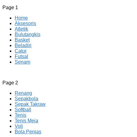
Page 1
Home
Aksesoris
Atletik
Bulutangkis
Basket
Beladiri
Catur
Futsal
Senam
CV JAYA BERSAMA Co Id
Menyediakan Semua Perlengkapan Olahraga Yang
Page 2
Lengkap, Berkualitas Dengan Harga Yang Murah
Renang
Sepakbola
Sepak Takraw
Softball
Tenis
Tenis Meja
Voli
Bola Penjas