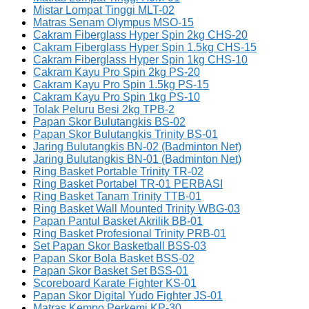
Mistar Lompat Tinggi MLT-02
Matras Senam Olympus MSO-15
Cakram Fiberglass Hyper Spin 2kg CHS-20
Cakram Fiberglass Hyper Spin 1.5kg CHS-15
Cakram Fiberglass Hyper Spin 1kg CHS-10
Cakram Kayu Pro Spin 2kg PS-20
Cakram Kayu Pro Spin 1.5kg PS-15
Cakram Kayu Pro Spin 1kg PS-10
Tolak Peluru Besi 2kg TPB-2
Papan Skor Bulutangkis BS-02
Papan Skor Bulutangkis Trinity BS-01
Jaring Bulutangkis BN-02 (Badminton Net)
Jaring Bulutangkis BN-01 (Badminton Net)
Ring Basket Portable Trinity TR-02
Ring Basket Portabel TR-01 PERBASI
Ring Basket Tanam Trinity TTB-01
Ring Basket Wall Mounted Trinity WBG-03
Papan Pantul Basket Akrilik BB-01
Ring Basket Profesional Trinity PRB-01
Set Papan Skor Basketball BSS-03
Papan Skor Bola Basket BSS-02
Papan Skor Basket Set BSS-01
Scoreboard Karate Fighter KS-01
Papan Skor Digital Yudo Fighter JS-01
Matras Kempo Perkemi KP-30