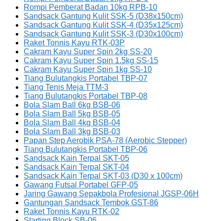
Rompi Pemberat Badan 10kg RPB-10
Sandsack Gantung Kulit SSK-5 (D38x150cm)
Sandsack Gantung Kulit SSK-4 (D35x125cm)
Sandsack Gantung Kulit SSK-3 (D30x100cm)
Raket Tonnis Kayu RTK-03P
Cakram Kayu Super Spin 2kg SS-20
Cakram Kayu Super Spin 1.5kg SS-15
Cakram Kayu Super Spin 1kg SS-10
Tiang Bulutangkis Portabel TBP-07
Tiang Tenis Meja TTM-3
Tiang Bulutangkis Portabel TBP-08
Bola Slam Ball 6kg BSB-06
Bola Slam Ball 5kg BSB-05
Bola Slam Ball 4kg BSB-04
Bola Slam Ball 3kg BSB-03
Papan Step Aerobik PSA-78 (Aerobic Stepper)
Tiang Bulutangkis Portabel TBP-06
Sandsack Kain Terpal SKT-05
Sandsack Kain Terpal SKT-04
Sandsack Kain Terpal SKT-03 (D30 x 100cm)
Gawang Futsal Portabel GFP-05
Jaring Gawang Sepakbola Profesional JGSP-06H
Gantungan Sandsack Tembok GST-86
Raket Tonnis Kayu RTK-02
Starting Block SB-06