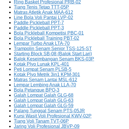
Ring Basket Profesional PRB-02
Tiang Tenis Tetap TTT-05P
Matras Atletik Anak MAA-612
Line Bola Voli Pantai LVP-02
Paddle Pickleball PPT-7
Paddle Pickleball PPT-3
Bola Pickleball Kompetisi PBC-01
Bola Pickleball Training PBT-02
Lempar Turbo Anak LTA-70
Trampolin Senam Senior TSS-125-ST
Starting Block SB-08 (Balok Start Lari)
Balok Keseimbangan Senam BKS-03P
Kotak Plyo Lunak KPL-401
Peti Lompat Senam PLSB-5
Kotak Plyo Metrik 3in1 KPM-301
Matras Senam Lantai MSL-612
Lempar Lembing Anak LLA-70
Bola Petanque BPQ-3
Galah Lompat Galah GLG-68
Galah Lompat Galah GLG-63
Galah Lompat Galah GLG-59
Palang Tunggal Senam PTS-05JR
Kursi Wasit Voli Profesional KWV-02P
Tiang Voli Tanam TVT-06P
Jaring Voli Profesional JBVP-09