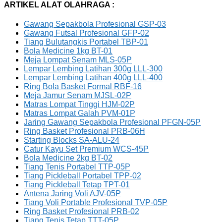
ARTIKEL ALAT OLAHRAGA :
Gawang Sepakbola Profesional GSP-03
Gawang Futsal Profesional GFP-02
Tiang Bulutangkis Portabel TBP-01
Bola Medicine 1kg BT-01
Meja Lompat Senam MLS-05P
Lempar Lembing Latihan 300g LLL-300
Lempar Lembing Latihan 400g LLL-400
Ring Bola Basket Formal RBF-16
Meja Jamur Senam MJSL-02P
Matras Lompat Tinggi HJM-02P
Matras Lompat Galah PVM-01P
Jaring Gawang Sepakbola Profesional PFGN-05P
Ring Basket Profesional PRB-06H
Starting Blocks SA-ALU-24
Catur Kayu Set Premium WCS-45P
Bola Medicine 2kg BT-02
Tiang Tenis Portabel TTP-05P
Tiang Pickleball Portabel TPP-02
Tiang Pickleball Tetap TPT-01
Antena Jaring Voli AJV-05P
Tiang Voli Portable Profesional TVP-05P
Ring Basket Profesional PRB-02
Tiang Tenis Tetap TTT-05P