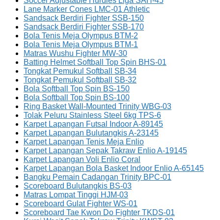
Soccer Adjustable Hurdles Liga SAH-45
Lane Marker Cones LMC-01 Athletic
Sandsack Berdiri Fighter SSB-150
Sandsack Berdiri Fighter SSB-170
Bola Tenis Meja Olympus BTM-2
Bola Tenis Meja Olympus BTM-1
Matras Wushu Fighter MW-30
Batting Helmet Softball Top Spin BHS-01
Tongkat Pemukul Softball SB-34
Tongkat Pemukul Softball SB-32
Bola Softball Top Spin BS-150
Bola Softball Top Spin BS-100
Ring Basket Wall-Mounted Trinity WBG-03
Tolak Peluru Stainless Steel 6kg TPS-6
Karpet Lapangan Futsal Indoor A-89145
Karpet Lapangan Bulutangkis A-23145
Karpet Lapangan Tenis Meja Enlio
Karpet Lapangan Sepak Takraw Enlio A-19145
Karpet Lapangan Voli Enlio Coral
Karpet Lapangan Bola Basket Indoor Enlio A-65145
Bangku Pemain Cadangan Trinity BPC-01
Scoreboard Bulutangkis BS-03
Matras Lompat Tinggi HJM-03
Scoreboard Gulat Fighter WS-01
Scoreboard Tae Kwon Do Fighter TKDS-01