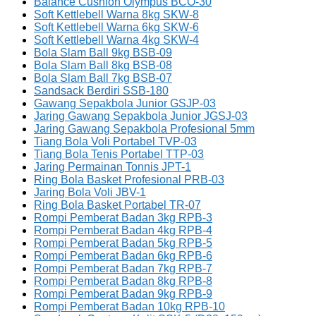
Balance Cushion Olympus BCO-30
Soft Kettlebell Warna 8kg SKW-8
Soft Kettlebell Warna 6kg SKW-6
Soft Kettlebell Warna 4kg SKW-4
Bola Slam Ball 9kg BSB-09
Bola Slam Ball 8kg BSB-08
Bola Slam Ball 7kg BSB-07
Sandsack Berdiri SSB-180
Gawang Sepakbola Junior GSJP-03
Jaring Gawang Sepakbola Junior JGSJ-03
Jaring Gawang Sepakbola Profesional 5mm
Tiang Bola Voli Portabel TVP-03
Tiang Bola Tenis Portabel TTP-03
Jaring Permainan Tonnis JPT-1
Ring Bola Basket Profesional PRB-03
Jaring Bola Voli JBV-1
Ring Bola Basket Portabel TR-07
Rompi Pemberat Badan 3kg RPB-3
Rompi Pemberat Badan 4kg RPB-4
Rompi Pemberat Badan 5kg RPB-5
Rompi Pemberat Badan 6kg RPB-6
Rompi Pemberat Badan 7kg RPB-7
Rompi Pemberat Badan 8kg RPB-8
Rompi Pemberat Badan 9kg RPB-9
Rompi Pemberat Badan 10kg RPB-10