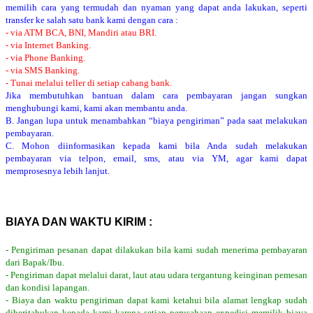
memilih cara yang termudah dan nyaman yang dapat anda lakukan, seperti
transfer ke salah satu bank kami dengan cara :
- via ATM BCA, BNI, Mandiri atau BRI.
- via Internet Banking.
- via Phone Banking.
- via SMS Banking.
- Tunai melalui teller di setiap cabang bank.
Jika membutuhkan bantuan dalam cara pembayaran jangan sungkan
menghubungi kami, kami akan membantu anda.
B. Jangan lupa untuk menambahkan “biaya pengiriman” pada saat melakukan
pembayaran.
C. Mohon diinformasikan kepada kami bila Anda sudah melakukan
pembayaran via telpon, email, sms, atau via YM, agar kami dapat
memprosesnya lebih lanjut.
BIAYA DAN WAKTU KIRIM :
- Pengiriman pesanan dapat dilakukan bila kami sudah menerima pembayaran
dari Bapak/Ibu.
- Pengiriman dapat melalui darat, laut atau udara tergantung keinginan pemesan
dan kondisi lapangan.
- Biaya dan waktu pengiriman dapat kami ketahui bila alamat lengkap sudah
diberitahukan kepada kami karena setiap perusahaan expedisi memilik biaya