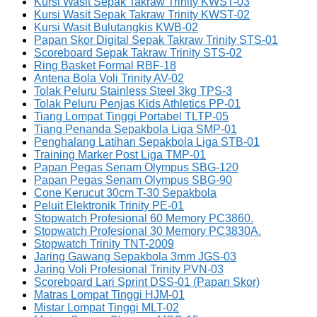
Kursi Wasit Sepak Takraw Trinity KWST-03
Kursi Wasit Sepak Takraw Trinity KWST-02
Kursi Wasit Bulutangkis KWB-02
Papan Skor Digital Sepak Takraw Trinity STS-01
Scoreboard Sepak Takraw Trinity STS-02
Ring Basket Formal RBF-18
Antena Bola Voli Trinity AV-02
Tolak Peluru Stainless Steel 3kg TPS-3
Tolak Peluru Penjas Kids Athletics PP-01
Tiang Lompat Tinggi Portabel TLTP-05
Tiang Penanda Sepakbola Liga SMP-01
Penghalang Latihan Sepakbola Liga STB-01
Training Marker Post Liga TMP-01
Papan Pegas Senam Olympus SBG-120
Papan Pegas Senam Olympus SBG-90
Cone Kerucut 30cm T-30 Sepakbola
Peluit Elektronik Trinity PE-01
Stopwatch Profesional 60 Memory PC3860.
Stopwatch Profesional 30 Memory PC3830A.
Stopwatch Trinity TNT-2009
Jaring Gawang Sepakbola 3mm JGS-03
Jaring Voli Profesional Trinity PVN-03
Scoreboard Lari Sprint DSS-01 (Papan Skor)
Matras Lompat Tinggi HJM-01
Mistar Lompat Tinggi MLT-02