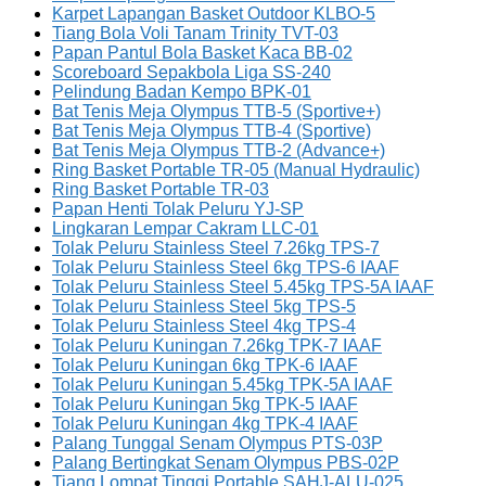
Karpet Lapangan Basket Outdoor KLBO-5
Tiang Bola Voli Tanam Trinity TVT-03
Papan Pantul Bola Basket Kaca BB-02
Scoreboard Sepakbola Liga SS-240
Pelindung Badan Kempo BPK-01
Bat Tenis Meja Olympus TTB-5 (Sportive+)
Bat Tenis Meja Olympus TTB-4 (Sportive)
Bat Tenis Meja Olympus TTB-2 (Advance+)
Ring Basket Portable TR-05 (Manual Hydraulic)
Ring Basket Portable TR-03
Papan Henti Tolak Peluru YJ-SP
Lingkaran Lempar Cakram LLC-01
Tolak Peluru Stainless Steel 7.26kg TPS-7
Tolak Peluru Stainless Steel 6kg TPS-6 IAAF
Tolak Peluru Stainless Steel 5.45kg TPS-5A IAAF
Tolak Peluru Stainless Steel 5kg TPS-5
Tolak Peluru Stainless Steel 4kg TPS-4
Tolak Peluru Kuningan 7.26kg TPK-7 IAAF
Tolak Peluru Kuningan 6kg TPK-6 IAAF
Tolak Peluru Kuningan 5.45kg TPK-5A IAAF
Tolak Peluru Kuningan 5kg TPK-5 IAAF
Tolak Peluru Kuningan 4kg TPK-4 IAAF
Palang Tunggal Senam Olympus PTS-03P
Palang Bertingkat Senam Olympus PBS-02P
Tiang Lompat Tinggi Portable SAHJ-ALU-025