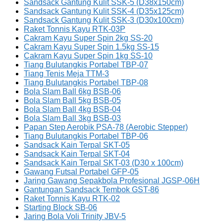
Sandsack Gantung Kulit SSK-5 (D38x150cm)
Sandsack Gantung Kulit SSK-4 (D35x125cm)
Sandsack Gantung Kulit SSK-3 (D30x100cm)
Raket Tonnis Kayu RTK-03P
Cakram Kayu Super Spin 2kg SS-20
Cakram Kayu Super Spin 1.5kg SS-15
Cakram Kayu Super Spin 1kg SS-10
Tiang Bulutangkis Portabel TBP-07
Tiang Tenis Meja TTM-3
Tiang Bulutangkis Portabel TBP-08
Bola Slam Ball 6kg BSB-06
Bola Slam Ball 5kg BSB-05
Bola Slam Ball 4kg BSB-04
Bola Slam Ball 3kg BSB-03
Papan Step Aerobik PSA-78 (Aerobic Stepper)
Tiang Bulutangkis Portabel TBP-06
Sandsack Kain Terpal SKT-05
Sandsack Kain Terpal SKT-04
Sandsack Kain Terpal SKT-03 (D30 x 100cm)
Gawang Futsal Portabel GFP-05
Jaring Gawang Sepakbola Profesional JGSP-06H
Gantungan Sandsack Tembok GST-86
Raket Tonnis Kayu RTK-02
Starting Block SB-06
Jaring Bola Voli Trinity JBV-5