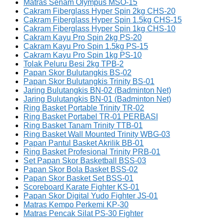
Matras Senam Olympus MSO-15
Cakram Fiberglass Hyper Spin 2kg CHS-20
Cakram Fiberglass Hyper Spin 1.5kg CHS-15
Cakram Fiberglass Hyper Spin 1kg CHS-10
Cakram Kayu Pro Spin 2kg PS-20
Cakram Kayu Pro Spin 1.5kg PS-15
Cakram Kayu Pro Spin 1kg PS-10
Tolak Peluru Besi 2kg TPB-2
Papan Skor Bulutangkis BS-02
Papan Skor Bulutangkis Trinity BS-01
Jaring Bulutangkis BN-02 (Badminton Net)
Jaring Bulutangkis BN-01 (Badminton Net)
Ring Basket Portable Trinity TR-02
Ring Basket Portabel TR-01 PERBASI
Ring Basket Tanam Trinity TTB-01
Ring Basket Wall Mounted Trinity WBG-03
Papan Pantul Basket Akrilik BB-01
Ring Basket Profesional Trinity PRB-01
Set Papan Skor Basketball BSS-03
Papan Skor Bola Basket BSS-02
Papan Skor Basket Set BSS-01
Scoreboard Karate Fighter KS-01
Papan Skor Digital Yudo Fighter JS-01
Matras Kempo Perkemi KP-30
Matras Pencak Silat PS-30 Fighter