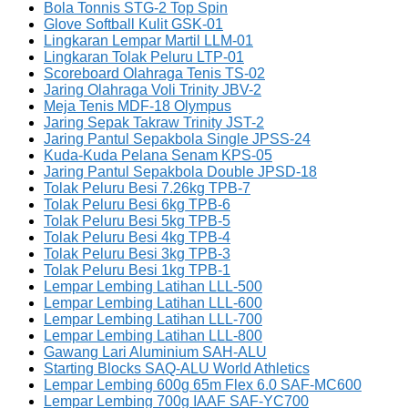
Bola Tonnis STG-2 Top Spin
Glove Softball Kulit GSK-01
Lingkaran Lempar Martil LLM-01
Lingkaran Tolak Peluru LTP-01
Scoreboard Olahraga Tenis TS-02
Jaring Olahraga Voli Trinity JBV-2
Meja Tenis MDF-18 Olympus
Jaring Sepak Takraw Trinity JST-2
Jaring Pantul Sepakbola Single JPSS-24
Kuda-Kuda Pelana Senam KPS-05
Jaring Pantul Sepakbola Double JPSD-18
Tolak Peluru Besi 7.26kg TPB-7
Tolak Peluru Besi 6kg TPB-6
Tolak Peluru Besi 5kg TPB-5
Tolak Peluru Besi 4kg TPB-4
Tolak Peluru Besi 3kg TPB-3
Tolak Peluru Besi 1kg TPB-1
Lempar Lembing Latihan LLL-500
Lempar Lembing Latihan LLL-600
Lempar Lembing Latihan LLL-700
Lempar Lembing Latihan LLL-800
Gawang Lari Aluminium SAH-ALU
Starting Blocks SAQ-ALU World Athletics
Lempar Lembing 600g 65m Flex 6.0 SAF-MC600
Lempar Lembing 700g IAAF SAF-YC700