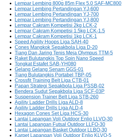
Lempar Lembing 800g 85m Flex 5.0 SAF-MC800
Lempar Lembing Pertandingan YJ-600
Lempar Lembing Pertandingan YJ-700
Lempar Lembing Pertandingan YJ-800
Lempar Cakram Kompetisi 2kg LCK-2
Lempar Cakram Kompetisi 1.5kg LCK-1.5
Lempar Cakram Kompetisi 1kg LCK-1
Speed Agility Hoops Liga SAH-40
Cones Mangkok Sepakbola Liga D-20
Tiang Dan Jaring Tenis Meja Olympus TTM-5
Raket Bulutangkis Top Spin Nano Speed
Tongkat Estafet SAB-YH080
Gelang Gelang Senam GGS-01
Tiang Bulutangkis Portabel TBP-05
Crossfit Training Belt Liga CTB-01
Papan Strategi Sepakbola Liga PSSB-02
Bendera Sudut Sepakbola Liga SCF-03P
Suspension Trainer Belt Liga STB-260
Agility Ladder Drills Liga ALD-8
Agility Ladder Drills Liga ALD-4
Hexagon Cones Set Liga HCS-30
Lantai Lapangan Voli Outdoor Enlio LLVO-30
Lantai Lapangan Futsal Outdoor LLFO-30
Lantai Lapangan Basket Outdoor LLBO-30
Karpet Lapangan Voli Outdoor Enlio KLVO-5