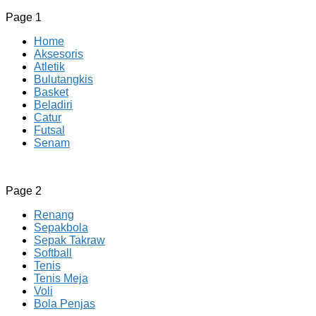
Page 1
Home
Aksesoris
Atletik
Bulutangkis
Basket
Beladiri
Catur
Futsal
Senam
CV JAYA BERSAMA Co Id
Menyediakan Semua Perlengkapan Olahraga Yang
Page 2
Lengkap, Berkualitas Dengan Harga Yang Murah
Renang
Sepakbola
Sepak Takraw
Softball
Tenis
Tenis Meja
Voli
Bola Penjas