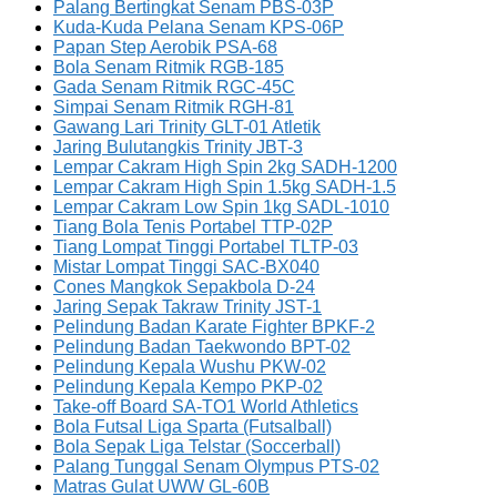
Palang Bertingkat Senam PBS-03P
Kuda-Kuda Pelana Senam KPS-06P
Papan Step Aerobik PSA-68
Bola Senam Ritmik RGB-185
Gada Senam Ritmik RGC-45C
Simpai Senam Ritmik RGH-81
Gawang Lari Trinity GLT-01 Atletik
Jaring Bulutangkis Trinity JBT-3
Lempar Cakram High Spin 2kg SADH-1200
Lempar Cakram High Spin 1.5kg SADH-1.5
Lempar Cakram Low Spin 1kg SADL-1010
Tiang Bola Tenis Portabel TTP-02P
Tiang Lompat Tinggi Portabel TLTP-03
Mistar Lompat Tinggi SAC-BX040
Cones Mangkok Sepakbola D-24
Jaring Sepak Takraw Trinity JST-1
Pelindung Badan Karate Fighter BPKF-2
Pelindung Badan Taekwondo BPT-02
Pelindung Kepala Wushu PKW-02
Pelindung Kepala Kempo PKP-02
Take-off Board SA-TO1 World Athletics
Bola Futsal Liga Sparta (Futsalball)
Bola Sepak Liga Telstar (Soccerball)
Palang Tunggal Senam Olympus PTS-02
Matras Gulat UWW GL-60B