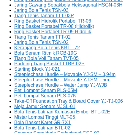
Jaring Gawang Sepakbola Heksagonal HSGN-03H
Jaring Bola Tenis TSN-03
Tiang Tenis Tanam TTT-03P
Ring Basket Hidrolik Portabel TR-06
Ring Basket Portabel TR-08 (Hidrolik)
Ring Basket Portabel TR-09 Hidrolik
Tiang Tenis Tanam TTT-02
Jaring Bola Tenis TSN-02
Keranjang Bola Tenis KBTL-72
Bola Senam Ritmik RGB-19G
Tiang Bola Voli Tanam TVT-05
Padding Tiang Basket TTBB-02P
Starting Block YJ-021
Steeplechase Hurdle – Movable YJ-SM – 3,94m
Steeplechase Hurdle – Movable YJ-SM – 5m
Steeplechase Hurdle – Water Jump YJ-WJB
Peti Lompat Senam PLS-05M
Peti Lompat Senam PLS-07N
Take-Off Foundation Tray & Board Cover YJ-TJ-006
Meja Jamur Senam MJSL-01
Bola Tenis Latihan Kemasan Ember BTL-02E
Mistar Lompat Tinggi MLT-05
Bola Basket Karet GR-7X1
Bola Tenis Latihan BTL-02