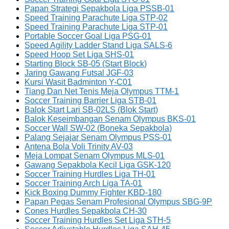
Papan Strategi Sepakbola Liga PSSB-01
Speed Training Parachute Liga STP-02
Speed Training Parachute Liga STP-01
Portable Soccer Goal Liga PSG-01
Speed Agility Ladder Stand Liga SALS-6
Speed Hoop Set Liga SHS-01
Starting Block SB-05 (Start Block)
Jaring Gawang Futsal JGF-03
Kursi Wasit Badminton Y-C01
Tiang Dan Net Tenis Meja Olympus TTM-1
Soccer Training Barrier Liga STB-01
Balok Start Lari SB-02LS (Blok Start)
Balok Keseimbangan Senam Olympus BKS-01
Soccer Wall SW-02 (Boneka Sepakbola)
Palang Sejajar Senam Olympus PSS-01
Antena Bola Voli Trinity AV-03
Meja Lompat Senam Olympus MLS-01
Gawang Sepakbola Kecil Liga GSK-120
Soccer Training Hurdles Liga TH-01
Soccer Training Arch Liga TA-01
Kick Boxing Dummy Fighter KBD-180
Papan Pegas Senam Profesional Olympus SBG-9P
Cones Hurdles Sepakbola CH-30
Soccer Training Hurdles Set Liga STH-5