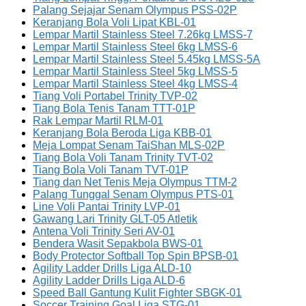
Palang Sejajar Senam Olympus PSS-02P
Keranjang Bola Voli Lipat KBL-01
Lempar Martil Stainless Steel 7.26kg LMSS-7
Lempar Martil Stainless Steel 6kg LMSS-6
Lempar Martil Stainless Steel 5.45kg LMSS-5A
Lempar Martil Stainless Steel 5kg LMSS-5
Lempar Martil Stainless Steel 4kg LMSS-4
Tiang Voli Portabel Trinity TVP-02
Tiang Bola Tenis Tanam TTT-01P
Rak Lempar Martil RLM-01
Keranjang Bola Beroda Liga KBB-01
Meja Lompat Senam TaiShan MLS-02P
Tiang Bola Voli Tanam Trinity TVT-02
Tiang Bola Voli Tanam TVT-01P
Tiang dan Net Tenis Meja Olympus TTM-2
Palang Tunggal Senam Olympus PTS-01
Line Voli Pantai Trinity LVP-01
Gawang Lari Trinity GLT-05 Atletik
Antena Voli Trinity Seri AV-01
Bendera Wasit Sepakbola BWS-01
Body Protector Softball Top Spin BPSB-01
Agility Ladder Drills Liga ALD-10
Agility Ladder Drills Liga ALD-6
Speed Ball Gantung Kulit Fighter SBGK-01
Soccer Training Goal Liga STG-01