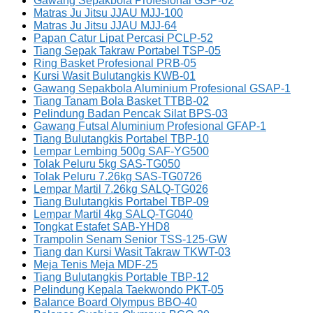
Gawang Sepakbola Profesional GSP-02
Matras Ju Jitsu JJAU MJJ-100
Matras Ju Jitsu JJAU MJJ-64
Papan Catur Lipat Percasi PCLP-52
Tiang Sepak Takraw Portabel TSP-05
Ring Basket Profesional PRB-05
Kursi Wasit Bulutangkis KWB-01
Gawang Sepakbola Aluminium Profesional GSAP-1
Tiang Tanam Bola Basket TTBB-02
Pelindung Badan Pencak Silat BPS-03
Gawang Futsal Aluminium Profesional GFAP-1
Tiang Bulutangkis Portabel TBP-10
Lempar Lembing 500g SAF-YG500
Tolak Peluru 5kg SAS-TG050
Tolak Peluru 7.26kg SAS-TG0726
Lempar Martil 7.26kg SALQ-TG026
Tiang Bulutangkis Portabel TBP-09
Lempar Martil 4kg SALQ-TG040
Tongkat Estafet SAB-YHD8
Trampolin Senam Senior TSS-125-GW
Tiang dan Kursi Wasit Takraw TKWT-03
Meja Tenis Meja MDF-25
Tiang Bulutangkis Portable TBP-12
Pelindung Kepala Taekwondo PKT-05
Balance Board Olympus BBO-40