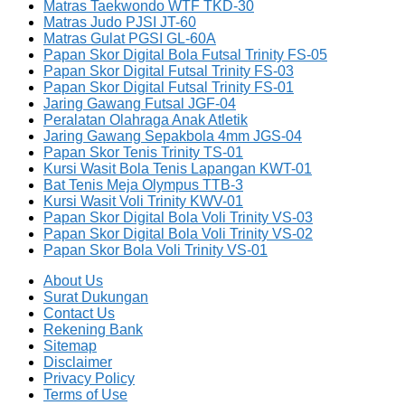
Matras Taekwondo WTF TKD-30
Matras Judo PJSI JT-60
Matras Gulat PGSI GL-60A
Papan Skor Digital Bola Futsal Trinity FS-05
Papan Skor Digital Futsal Trinity FS-03
Papan Skor Digital Futsal Trinity FS-01
Jaring Gawang Futsal JGF-04
Peralatan Olahraga Anak Atletik
Jaring Gawang Sepakbola 4mm JGS-04
Papan Skor Tenis Trinity TS-01
Kursi Wasit Bola Tenis Lapangan KWT-01
Bat Tenis Meja Olympus TTB-3
Kursi Wasit Voli Trinity KWV-01
Papan Skor Digital Bola Voli Trinity VS-03
Papan Skor Digital Bola Voli Trinity VS-02
Papan Skor Bola Voli Trinity VS-01
About Us
Surat Dukungan
Contact Us
Rekening Bank
Sitemap
Disclaimer
Privacy Policy
Terms of Use