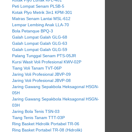
Peti Lompat Senam PLSB-5
Kotak Plyo Metrik 3in1 KPM-301
Matras Senam Lantai MSL-612
Lempar Lembing Anak LLA-70
Bola Petanque BPQ-3
Galah Lompat Galah GLG-68
Galah Lompat Galah GLG-63
Galah Lompat Galah GLG-59
Palang Tunggal Senam PTS-05JR
Kursi Wasit Voli Profesional KWV-02P
Tiang Voli Tanam TVT-06P
Jaring Voli Profesional JBVP-09
Jaring Voli Profesional JBVP-08
Jaring Gawang Sepakbola Heksagonal HSGN-
05H
Jaring Gawang Sepakbola Heksagonal HSGN-
03H
Jaring Bola Tenis TSN-03
Tiang Tenis Tanam TTT-03P
Ring Basket Hidrolik Portabel TR-06
Ring Basket Portabel TR-08 (Hidrolik)