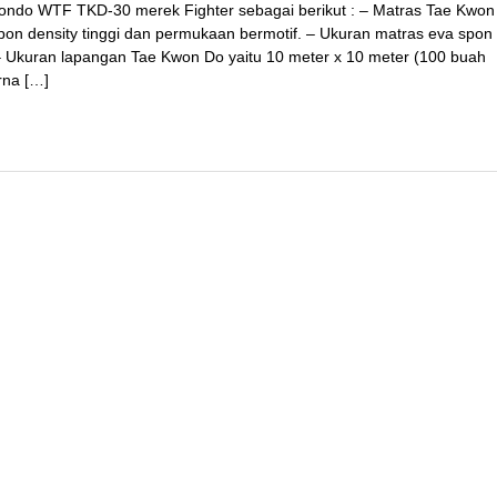
wondo WTF TKD-30 merek Fighter sebagai berikut : – Matras Tae Kwon
pon density tinggi dan permukaan bermotif. – Ukuran matras eva spon
 – Ukuran lapangan Tae Kwon Do yaitu 10 meter x 10 meter (100 buah
arna […]