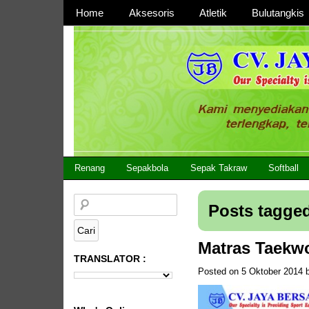
Page 1
Home
Aksesoris
Atletik
Bulutangkis
Page 2
CV JAYA BERSAMA Co Id
Menyediakan Semua Perlengkapan Olahraga Yang
Renang
Sepakbola
Sepak Takraw
Softball
Posts tagged
Matras Taek
TRANSLATOR :
Posted on
5 Oktober 2014