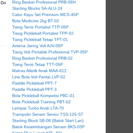
Ring Basket Profesional PRB-06H
 Do
Starting Blocks SA-ALU-24
Catur Kayu Set Premium WCS-45P
Bola Medicine 2kg BT-02
Tiang Tenis Portabel TTP-05P
Tiang Pickleball Portabel TPP-02
Tiang Pickleball Tetap TPT-01
Antena Jaring Voli AJV-05P
Tiang Voli Portable Profesional TVP-05P
Ring Basket Profesional PRB-02
Tiang Tenis Tetap TTT-05P
Matras Atletik Anak MAA-612
Line Bola Voli Pantai LVP-02
Paddle Pickleball PPT-7
Paddle Pickleball PPT-3
Bola Pickleball Kompetisi PBC-01
Bola Pickleball Training PBT-02
Lempar Turbo Anak LTA-70
Trampolin Senam Senior TSS-125-ST
Starting Block SB-08 (Balok Start Lari)
Balok Keseimbangan Senam BKS-03P
Kotak Plyo Lunak KPL-401