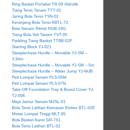
Ring Basket Portabel TR-09 Hidrolik
Tiang Tenis Tanam TTT-02
Jaring Bola Tenis TSN-02
Keranjang Bola Tenis KBTL-72
Bola Senam Ritmik RGB-19G
Tiang Bola Voli Tanam TVT-05
Padding Tiang Basket TTBB-02P
Starting Block YJ-021
Steeplechase Hurdle – Movable YJ-SM –
3,94m
Steeplechase Hurdle – Movable YJ-SM – 5m
Steeplechase Hurdle – Water Jump YJ-WJB
Peti Lompat Senam PLS-05M
Peti Lompat Senam PLS-07N
Take-Off Foundation Tray & Board Cover YJ-
TJ-006
Meja Jamur Senam MJSL-01
Bola Tenis Latihan Kemasan Ember BTL-02E
Mistar Lompat Tinggi MLT-05
Bola Basket Karet GR-7X1
Bola Tenis Latihan BTL-02