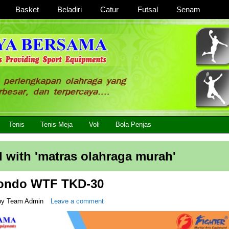
Basket
Beladiri
Catur
Futsal
Senam
 Lengkap, Berkualitas Dengan Harga Yang Murah
Tenis
Tenis Meja
Voli
Bola Penjas
 with '
matras olahraga murah
'
wondo WTF TKD-30
by
Team Admin
Leave a comment