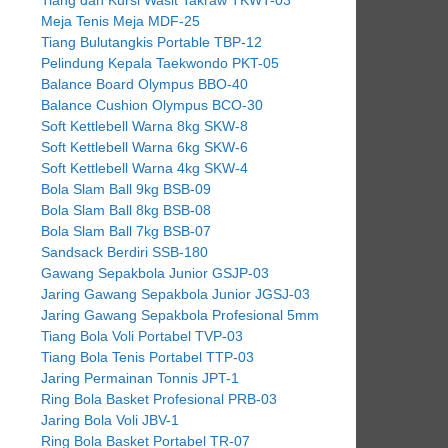
Meja Tenis Meja MDF-25
Tiang Bulutangkis Portable TBP-12
Pelindung Kepala Taekwondo PKT-05
Balance Board Olympus BBO-40
Balance Cushion Olympus BCO-30
Soft Kettlebell Warna 8kg SKW-8
Soft Kettlebell Warna 6kg SKW-6
Soft Kettlebell Warna 4kg SKW-4
Bola Slam Ball 9kg BSB-09
Bola Slam Ball 8kg BSB-08
Bola Slam Ball 7kg BSB-07
Sandsack Berdiri SSB-180
Gawang Sepakbola Junior GSJP-03
Jaring Gawang Sepakbola Junior JGSJ-03
Jaring Gawang Sepakbola Profesional 5mm
Tiang Bola Voli Portabel TVP-03
Tiang Bola Tenis Portabel TTP-03
Jaring Permainan Tonnis JPT-1
Ring Bola Basket Profesional PRB-03
Jaring Bola Voli JBV-1
Ring Bola Basket Portabel TR-07