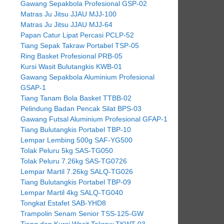
Gawang Sepakbola Profesional GSP-02
Matras Ju Jitsu JJAU MJJ-100
Matras Ju Jitsu JJAU MJJ-64
Papan Catur Lipat Percasi PCLP-52
Tiang Sepak Takraw Portabel TSP-05
Ring Basket Profesional PRB-05
Kursi Wasit Bulutangkis KWB-01
Gawang Sepakbola Aluminium Profesional
GSAP-1
Tiang Tanam Bola Basket TTBB-02
Pelindung Badan Pencak Silat BPS-03
Gawang Futsal Aluminium Profesional GFAP-1
Tiang Bulutangkis Portabel TBP-10
Lempar Lembing 500g SAF-YG500
Tolak Peluru 5kg SAS-TG050
Tolak Peluru 7.26kg SAS-TG0726
Lempar Martil 7.26kg SALQ-TG026
Tiang Bulutangkis Portabel TBP-09
Lempar Martil 4kg SALQ-TG040
Tongkat Estafet SAB-YHD8
Trampolin Senam Senior TSS-125-GW
Tiang dan Kursi Wasit Takraw TKWT-03