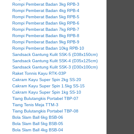
Rompi Pemberat Badan 3kg RPB-3
Rompi Pemberat Badan 4kg RPB-4
Rompi Pemberat Badan 5kg RPB-5
Rompi Pemberat Badan 6kg RPB-6
Rompi Pemberat Badan 7kg RPB-7
Rompi Pemberat Badan 8kg RPB-8
Rompi Pemberat Badan 9kg RPB-9
Rompi Pemberat Badan 10kg RPB-10
Sandsack Gantung Kulit SSK-5 (D38x150cm)
Sandsack Gantung Kulit SSK-4 (D35x125cm)
Sandsack Gantung Kulit SSK-3 (D30x100cm)
Raket Tonnis Kayu RTK-03P
Cakram Kayu Super Spin 2kg SS-20
Cakram Kayu Super Spin 1.5kg SS-15
Cakram Kayu Super Spin 1kg SS-10
Tiang Bulutangkis Portabel TBP-07
Tiang Tenis Meja TTM-3
Tiang Bulutangkis Portabel TBP-08
Bola Slam Ball 6kg BSB-06
Bola Slam Ball 5kg BSB-05
Bola Slam Ball 4kg BSB-04