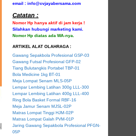
email : info@cvjayabersama.com
Catatan :
Nomor Hp hanya aktif di jam kerja !
Silahkan hubungi marketing kami.
Nomor Hp diatas ada WA-nya.
ARTIKEL ALAT OLAHRAGA :
Gawang Sepakbola Profesional GSP-03
Gawang Futsal Profesional GFP-02
Tiang Bulutangkis Portabel TBP-01
Bola Medicine 1kg BT-01
Meja Lompat Senam MLS-05P
Lempar Lembing Latihan 300g LLL-300
Lempar Lembing Latihan 400g LLL-400
Ring Bola Basket Formal RBF-16
Meja Jamur Senam MJSL-02P
Matras Lompat Tinggi HJM-02P
Matras Lompat Galah PVM-01P
Jaring Gawang Sepakbola Profesional PFGN-
05P