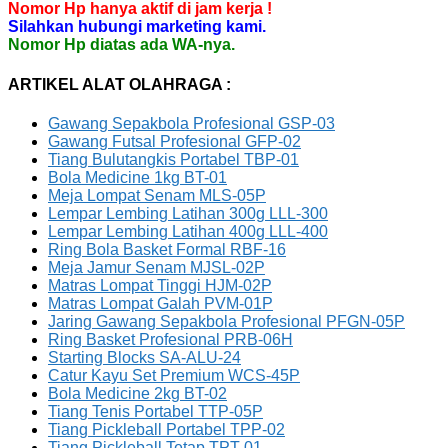
Nomor Hp hanya aktif di jam kerja !
Silahkan hubungi marketing kami.
Nomor Hp diatas ada WA-nya.
ARTIKEL ALAT OLAHRAGA :
Gawang Sepakbola Profesional GSP-03
Gawang Futsal Profesional GFP-02
Tiang Bulutangkis Portabel TBP-01
Bola Medicine 1kg BT-01
Meja Lompat Senam MLS-05P
Lempar Lembing Latihan 300g LLL-300
Lempar Lembing Latihan 400g LLL-400
Ring Bola Basket Formal RBF-16
Meja Jamur Senam MJSL-02P
Matras Lompat Tinggi HJM-02P
Matras Lompat Galah PVM-01P
Jaring Gawang Sepakbola Profesional PFGN-05P
Ring Basket Profesional PRB-06H
Starting Blocks SA-ALU-24
Catur Kayu Set Premium WCS-45P
Bola Medicine 2kg BT-02
Tiang Tenis Portabel TTP-05P
Tiang Pickleball Portabel TPP-02
Tiang Pickleball Tetap TPT-01