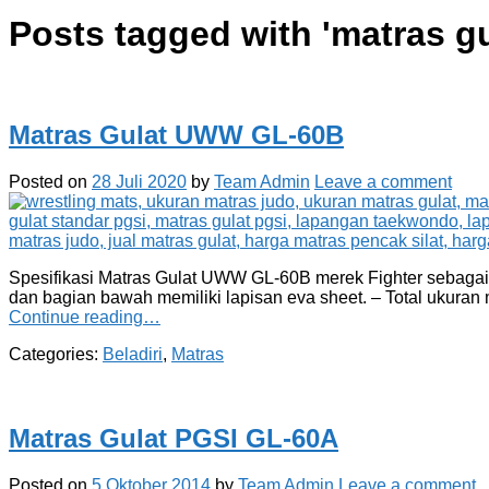
Posts tagged with '
matras g
Matras Gulat UWW GL-60B
Posted on
28 Juli 2020
by
Team Admin
Leave a comment
Spesifikasi Matras Gulat UWW GL-60B merek Fighter sebagai b
dan bagian bawah memiliki lapisan eva sheet. – Total ukuran 
Continue reading…
Categories:
Beladiri
,
Matras
Matras Gulat PGSI GL-60A
Posted on
5 Oktober 2014
by
Team Admin
Leave a comment