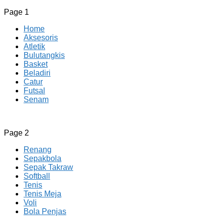
Page 1
Home
Aksesoris
Atletik
Bulutangkis
Basket
Beladiri
Catur
Futsal
Senam
CV JAYA BERSAMA Co Id
Menyediakan Semua Perlengkapan Olahraga Yang Lengkap, 
Page 2
Renang
Sepakbola
Sepak Takraw
Softball
Tenis
Tenis Meja
Voli
Bola Penjas