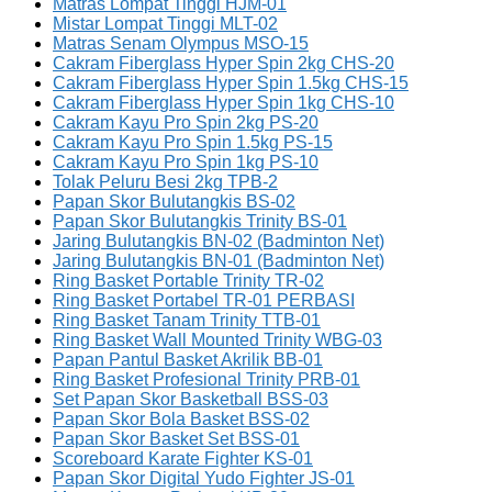
Matras Lompat Tinggi HJM-01
Mistar Lompat Tinggi MLT-02
Matras Senam Olympus MSO-15
Cakram Fiberglass Hyper Spin 2kg CHS-20
Cakram Fiberglass Hyper Spin 1.5kg CHS-15
Cakram Fiberglass Hyper Spin 1kg CHS-10
Cakram Kayu Pro Spin 2kg PS-20
Cakram Kayu Pro Spin 1.5kg PS-15
Cakram Kayu Pro Spin 1kg PS-10
Tolak Peluru Besi 2kg TPB-2
Papan Skor Bulutangkis BS-02
Papan Skor Bulutangkis Trinity BS-01
Jaring Bulutangkis BN-02 (Badminton Net)
Jaring Bulutangkis BN-01 (Badminton Net)
Ring Basket Portable Trinity TR-02
Ring Basket Portabel TR-01 PERBASI
Ring Basket Tanam Trinity TTB-01
Ring Basket Wall Mounted Trinity WBG-03
Papan Pantul Basket Akrilik BB-01
Ring Basket Profesional Trinity PRB-01
Set Papan Skor Basketball BSS-03
Papan Skor Bola Basket BSS-02
Papan Skor Basket Set BSS-01
Scoreboard Karate Fighter KS-01
Papan Skor Digital Yudo Fighter JS-01