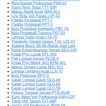
Ring Basket Profesional PRB-02
Tiang Tenis Tetap TTT-05P
Matras Atletik Anak MAA-612
Line Bola Voli Pantai LVP-02
Paddle Pickleball PPT-7
Paddle Pickleball PPT-3
Bola Pickleball Kompetisi PBC-01
Bola Pickleball Training PBT-02
Lempar Turbo Anak LTA-70
Trampolin Senam Senior TSS-125-ST
Starting Block SB-08 (Balok Start Lari)
Balok Keseimbangan Senam BKS-03P
Kotak Plyo Lunak KPL-401
Peti Lompat Senam PLSB-5
Kotak Plyo Metrik 3in1 KPM-301
Matras Senam Lantai MSL-612
Lempar Lembing Anak LLA-70
Bola Petanque BPQ-3
Galah Lompat Galah GLG-68
Galah Lompat Galah GLG-63
Galah Lompat Galah GLG-59
Palang Tunggal Senam PTS-05JR
Kursi Wasit Voli Profesional KWV-02P
Tiang Voli Tanam TVT-06P
Jaring Voli Profesional JBVP-09