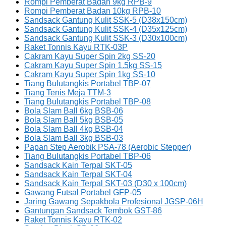
Rompi Pemberat Badan 9kg RPB-9
Rompi Pemberat Badan 10kg RPB-10
Sandsack Gantung Kulit SSK-5 (D38x150cm)
Sandsack Gantung Kulit SSK-4 (D35x125cm)
Sandsack Gantung Kulit SSK-3 (D30x100cm)
Raket Tonnis Kayu RTK-03P
Cakram Kayu Super Spin 2kg SS-20
Cakram Kayu Super Spin 1.5kg SS-15
Cakram Kayu Super Spin 1kg SS-10
Tiang Bulutangkis Portabel TBP-07
Tiang Tenis Meja TTM-3
Tiang Bulutangkis Portabel TBP-08
Bola Slam Ball 6kg BSB-06
Bola Slam Ball 5kg BSB-05
Bola Slam Ball 4kg BSB-04
Bola Slam Ball 3kg BSB-03
Papan Step Aerobik PSA-78 (Aerobic Stepper)
Tiang Bulutangkis Portabel TBP-06
Sandsack Kain Terpal SKT-05
Sandsack Kain Terpal SKT-04
Sandsack Kain Terpal SKT-03 (D30 x 100cm)
Gawang Futsal Portabel GFP-05
Jaring Gawang Sepakbola Profesional JGSP-06H
Gantungan Sandsack Tembok GST-86
Raket Tonnis Kayu RTK-02