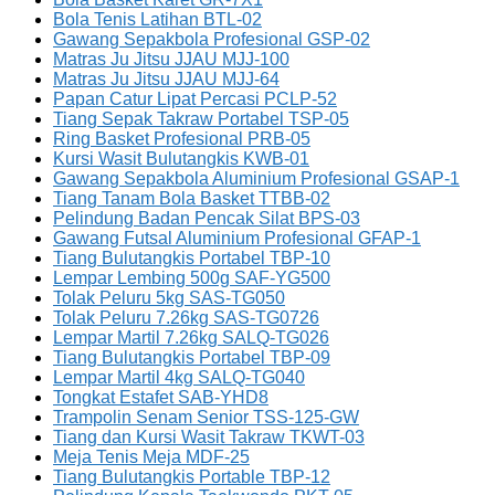
Bola Tenis Latihan BTL-02
Gawang Sepakbola Profesional GSP-02
Matras Ju Jitsu JJAU MJJ-100
Matras Ju Jitsu JJAU MJJ-64
Papan Catur Lipat Percasi PCLP-52
Tiang Sepak Takraw Portabel TSP-05
Ring Basket Profesional PRB-05
Kursi Wasit Bulutangkis KWB-01
Gawang Sepakbola Aluminium Profesional GSAP-1
Tiang Tanam Bola Basket TTBB-02
Pelindung Badan Pencak Silat BPS-03
Gawang Futsal Aluminium Profesional GFAP-1
Tiang Bulutangkis Portabel TBP-10
Lempar Lembing 500g SAF-YG500
Tolak Peluru 5kg SAS-TG050
Tolak Peluru 7.26kg SAS-TG0726
Lempar Martil 7.26kg SALQ-TG026
Tiang Bulutangkis Portabel TBP-09
Lempar Martil 4kg SALQ-TG040
Tongkat Estafet SAB-YHD8
Trampolin Senam Senior TSS-125-GW
Tiang dan Kursi Wasit Takraw TKWT-03
Meja Tenis Meja MDF-25
Tiang Bulutangkis Portable TBP-12