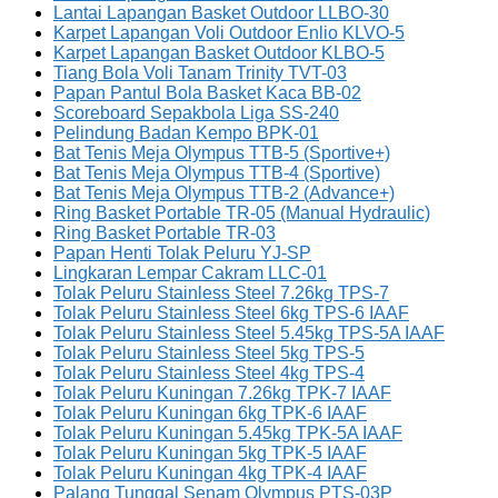
Lantai Lapangan Basket Outdoor LLBO-30
Karpet Lapangan Voli Outdoor Enlio KLVO-5
Karpet Lapangan Basket Outdoor KLBO-5
Tiang Bola Voli Tanam Trinity TVT-03
Papan Pantul Bola Basket Kaca BB-02
Scoreboard Sepakbola Liga SS-240
Pelindung Badan Kempo BPK-01
Bat Tenis Meja Olympus TTB-5 (Sportive+)
Bat Tenis Meja Olympus TTB-4 (Sportive)
Bat Tenis Meja Olympus TTB-2 (Advance+)
Ring Basket Portable TR-05 (Manual Hydraulic)
Ring Basket Portable TR-03
Papan Henti Tolak Peluru YJ-SP
Lingkaran Lempar Cakram LLC-01
Tolak Peluru Stainless Steel 7.26kg TPS-7
Tolak Peluru Stainless Steel 6kg TPS-6 IAAF
Tolak Peluru Stainless Steel 5.45kg TPS-5A IAAF
Tolak Peluru Stainless Steel 5kg TPS-5
Tolak Peluru Stainless Steel 4kg TPS-4
Tolak Peluru Kuningan 7.26kg TPK-7 IAAF
Tolak Peluru Kuningan 6kg TPK-6 IAAF
Tolak Peluru Kuningan 5.45kg TPK-5A IAAF
Tolak Peluru Kuningan 5kg TPK-5 IAAF
Tolak Peluru Kuningan 4kg TPK-4 IAAF
Palang Tunggal Senam Olympus PTS-03P