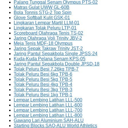
Palang Tunggal Senam Olympus PTS-02
Matras Gulat UWW GL-60B
Bola Tonnis STG-2 Top Spin
Glove Softball Kulit GSK-01
Lingkaran Lempar Martil LLM-01
Lingkaran Tolak Peluru LTP-01
Scoreboard Olahraga Tenis TS-02
Jaring Olahraga Voli Trinity JBV-2
Meja Tenis MDF-18 Olympus
Jaring Sepak Takraw Trinity JST-2
Jaring Pantul Sepakbola Single JPSS-24
Kuda-Kuda Pelana Senam KPS-05
Jaring Pantul Sepakbola Double JPSD-18
Tolak Peluru Besi 7.26kg TPB-7
Tolak Peluru Besi 6kg TPB-6
Tolak Peluru Besi 5kg TPB-5
Tolak Peluru Besi 4kg TPB-4
Tolak Peluru Besi 3kg TPB-3
Tolak Peluru Besi 1kg TPB-1
Lempar Lembing Latihan LLL-500
Lempar Lembing Latihan LLL-600
Lempar Lembing Latihan LLL-700
Lempar Lembing Latihan LLL-800
Gawang Lari Aluminium SAH-ALU
Starting Blocks SAQ-ALU World Athletics