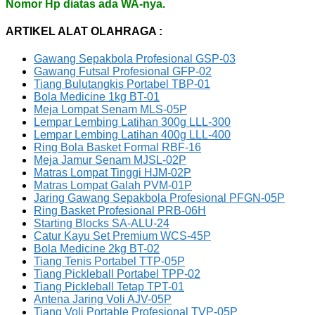
Nomor Hp diatas ada WA-nya.
ARTIKEL ALAT OLAHRAGA :
Gawang Sepakbola Profesional GSP-03
Gawang Futsal Profesional GFP-02
Tiang Bulutangkis Portabel TBP-01
Bola Medicine 1kg BT-01
Meja Lompat Senam MLS-05P
Lempar Lembing Latihan 300g LLL-300
Lempar Lembing Latihan 400g LLL-400
Ring Bola Basket Formal RBF-16
Meja Jamur Senam MJSL-02P
Matras Lompat Tinggi HJM-02P
Matras Lompat Galah PVM-01P
Jaring Gawang Sepakbola Profesional PFGN-05P
Ring Basket Profesional PRB-06H
Starting Blocks SA-ALU-24
Catur Kayu Set Premium WCS-45P
Bola Medicine 2kg BT-02
Tiang Tenis Portabel TTP-05P
Tiang Pickleball Portabel TPP-02
Tiang Pickleball Tetap TPT-01
Antena Jaring Voli AJV-05P
Tiang Voli Portable Profesional TVP-05P