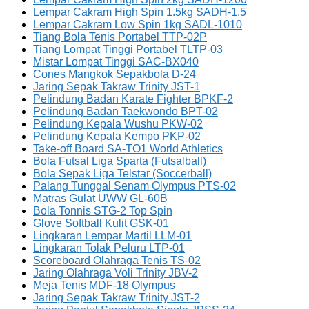
Lempar Cakram High Spin 1.5kg SADH-1.5
Lempar Cakram Low Spin 1kg SADL-1010
Tiang Bola Tenis Portabel TTP-02P
Tiang Lompat Tinggi Portabel TLTP-03
Mistar Lompat Tinggi SAC-BX040
Cones Mangkok Sepakbola D-24
Jaring Sepak Takraw Trinity JST-1
Pelindung Badan Karate Fighter BPKF-2
Pelindung Badan Taekwondo BPT-02
Pelindung Kepala Wushu PKW-02
Pelindung Kepala Kempo PKP-02
Take-off Board SA-TO1 World Athletics
Bola Futsal Liga Sparta (Futsalball)
Bola Sepak Liga Telstar (Soccerball)
Palang Tunggal Senam Olympus PTS-02
Matras Gulat UWW GL-60B
Bola Tonnis STG-2 Top Spin
Glove Softball Kulit GSK-01
Lingkaran Lempar Martil LLM-01
Lingkaran Tolak Peluru LTP-01
Scoreboard Olahraga Tenis TS-02
Jaring Olahraga Voli Trinity JBV-2
Meja Tenis MDF-18 Olympus
Jaring Sepak Takraw Trinity JST-2