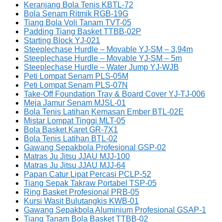
Keranjang Bola Tenis KBTL-72
Bola Senam Ritmik RGB-19G
Tiang Bola Voli Tanam TVT-05
Padding Tiang Basket TTBB-02P
Starting Block YJ-021
Steeplechase Hurdle – Movable YJ-SM – 3,94m
Steeplechase Hurdle – Movable YJ-SM – 5m
Steeplechase Hurdle – Water Jump YJ-WJB
Peti Lompat Senam PLS-05M
Peti Lompat Senam PLS-07N
Take-Off Foundation Tray & Board Cover YJ-TJ-006
Meja Jamur Senam MJSL-01
Bola Tenis Latihan Kemasan Ember BTL-02E
Mistar Lompat Tinggi MLT-05
Bola Basket Karet GR-7X1
Bola Tenis Latihan BTL-02
Gawang Sepakbola Profesional GSP-02
Matras Ju Jitsu JJAU MJJ-100
Matras Ju Jitsu JJAU MJJ-64
Papan Catur Lipat Percasi PCLP-52
Tiang Sepak Takraw Portabel TSP-05
Ring Basket Profesional PRB-05
Kursi Wasit Bulutangkis KWB-01
Gawang Sepakbola Aluminium Profesional GSAP-1
Tiang Tanam Bola Basket TTBB-02