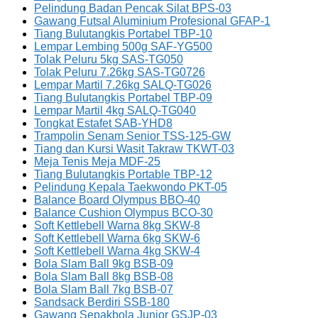
Pelindung Badan Pencak Silat BPS-03
Gawang Futsal Aluminium Profesional GFAP-1
Tiang Bulutangkis Portabel TBP-10
Lempar Lembing 500g SAF-YG500
Tolak Peluru 5kg SAS-TG050
Tolak Peluru 7.26kg SAS-TG0726
Lempar Martil 7.26kg SALQ-TG026
Tiang Bulutangkis Portabel TBP-09
Lempar Martil 4kg SALQ-TG040
Tongkat Estafet SAB-YHD8
Trampolin Senam Senior TSS-125-GW
Tiang dan Kursi Wasit Takraw TKWT-03
Meja Tenis Meja MDF-25
Tiang Bulutangkis Portable TBP-12
Pelindung Kepala Taekwondo PKT-05
Balance Board Olympus BBO-40
Balance Cushion Olympus BCO-30
Soft Kettlebell Warna 8kg SKW-8
Soft Kettlebell Warna 6kg SKW-6
Soft Kettlebell Warna 4kg SKW-4
Bola Slam Ball 9kg BSB-09
Bola Slam Ball 8kg BSB-08
Bola Slam Ball 7kg BSB-07
Sandsack Berdiri SSB-180
Gawang Sepakbola Junior GSJP-03