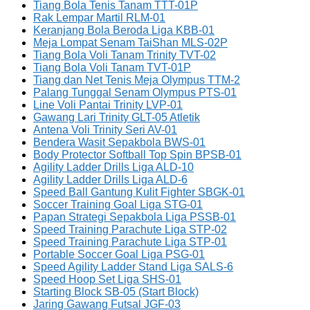
Tiang Bola Tenis Tanam TTT-01P
Rak Lempar Martil RLM-01
Keranjang Bola Beroda Liga KBB-01
Meja Lompat Senam TaiShan MLS-02P
Tiang Bola Voli Tanam Trinity TVT-02
Tiang Bola Voli Tanam TVT-01P
Tiang dan Net Tenis Meja Olympus TTM-2
Palang Tunggal Senam Olympus PTS-01
Line Voli Pantai Trinity LVP-01
Gawang Lari Trinity GLT-05 Atletik
Antena Voli Trinity Seri AV-01
Bendera Wasit Sepakbola BWS-01
Body Protector Softball Top Spin BPSB-01
Agility Ladder Drills Liga ALD-10
Agility Ladder Drills Liga ALD-6
Speed Ball Gantung Kulit Fighter SBGK-01
Soccer Training Goal Liga STG-01
Papan Strategi Sepakbola Liga PSSB-01
Speed Training Parachute Liga STP-02
Speed Training Parachute Liga STP-01
Portable Soccer Goal Liga PSG-01
Speed Agility Ladder Stand Liga SALS-6
Speed Hoop Set Liga SHS-01
Starting Block SB-05 (Start Block)
Jaring Gawang Futsal JGF-03