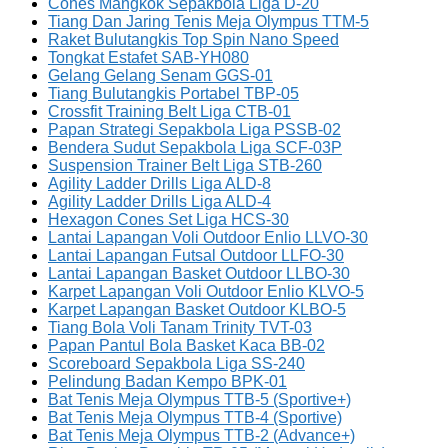
Cones Mangkok Sepakbola Liga D-20
Tiang Dan Jaring Tenis Meja Olympus TTM-5
Raket Bulutangkis Top Spin Nano Speed
Tongkat Estafet SAB-YH080
Gelang Gelang Senam GGS-01
Tiang Bulutangkis Portabel TBP-05
Crossfit Training Belt Liga CTB-01
Papan Strategi Sepakbola Liga PSSB-02
Bendera Sudut Sepakbola Liga SCF-03P
Suspension Trainer Belt Liga STB-260
Agility Ladder Drills Liga ALD-8
Agility Ladder Drills Liga ALD-4
Hexagon Cones Set Liga HCS-30
Lantai Lapangan Voli Outdoor Enlio LLVO-30
Lantai Lapangan Futsal Outdoor LLFO-30
Lantai Lapangan Basket Outdoor LLBO-30
Karpet Lapangan Voli Outdoor Enlio KLVO-5
Karpet Lapangan Basket Outdoor KLBO-5
Tiang Bola Voli Tanam Trinity TVT-03
Papan Pantul Bola Basket Kaca BB-02
Scoreboard Sepakbola Liga SS-240
Pelindung Badan Kempo BPK-01
Bat Tenis Meja Olympus TTB-5 (Sportive+)
Bat Tenis Meja Olympus TTB-4 (Sportive)
Bat Tenis Meja Olympus TTB-2 (Advance+)