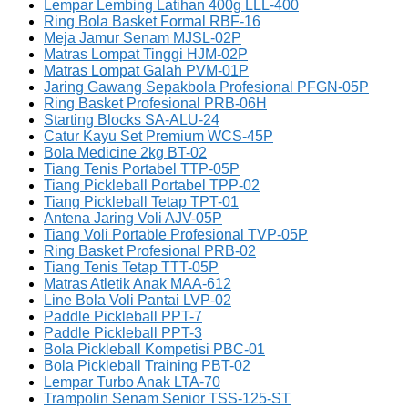
Lempar Lembing Latihan 400g LLL-400
Ring Bola Basket Formal RBF-16
Meja Jamur Senam MJSL-02P
Matras Lompat Tinggi HJM-02P
Matras Lompat Galah PVM-01P
Jaring Gawang Sepakbola Profesional PFGN-05P
Ring Basket Profesional PRB-06H
Starting Blocks SA-ALU-24
Catur Kayu Set Premium WCS-45P
Bola Medicine 2kg BT-02
Tiang Tenis Portabel TTP-05P
Tiang Pickleball Portabel TPP-02
Tiang Pickleball Tetap TPT-01
Antena Jaring Voli AJV-05P
Tiang Voli Portable Profesional TVP-05P
Ring Basket Profesional PRB-02
Tiang Tenis Tetap TTT-05P
Matras Atletik Anak MAA-612
Line Bola Voli Pantai LVP-02
Paddle Pickleball PPT-7
Paddle Pickleball PPT-3
Bola Pickleball Kompetisi PBC-01
Bola Pickleball Training PBT-02
Lempar Turbo Anak LTA-70
Trampolin Senam Senior TSS-125-ST