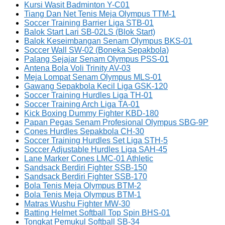
Kursi Wasit Badminton Y-C01
Tiang Dan Net Tenis Meja Olympus TTM-1
Soccer Training Barrier Liga STB-01
Balok Start Lari SB-02LS (Blok Start)
Balok Keseimbangan Senam Olympus BKS-01
Soccer Wall SW-02 (Boneka Sepakbola)
Palang Sejajar Senam Olympus PSS-01
Antena Bola Voli Trinity AV-03
Meja Lompat Senam Olympus MLS-01
Gawang Sepakbola Kecil Liga GSK-120
Soccer Training Hurdles Liga TH-01
Soccer Training Arch Liga TA-01
Kick Boxing Dummy Fighter KBD-180
Papan Pegas Senam Profesional Olympus SBG-9P
Cones Hurdles Sepakbola CH-30
Soccer Training Hurdles Set Liga STH-5
Soccer Adjustable Hurdles Liga SAH-45
Lane Marker Cones LMC-01 Athletic
Sandsack Berdiri Fighter SSB-150
Sandsack Berdiri Fighter SSB-170
Bola Tenis Meja Olympus BTM-2
Bola Tenis Meja Olympus BTM-1
Matras Wushu Fighter MW-30
Batting Helmet Softball Top Spin BHS-01
Tongkat Pemukul Softball SB-34