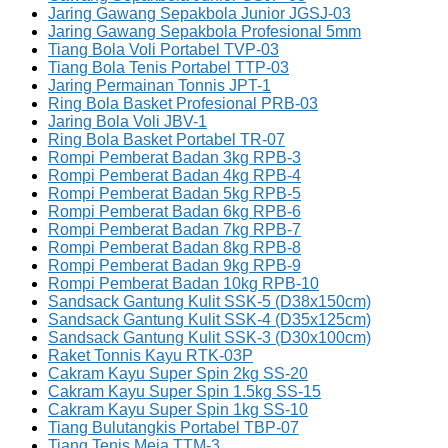
Jaring Gawang Sepakbola Junior JGSJ-03
Jaring Gawang Sepakbola Profesional 5mm
Tiang Bola Voli Portabel TVP-03
Tiang Bola Tenis Portabel TTP-03
Jaring Permainan Tonnis JPT-1
Ring Bola Basket Profesional PRB-03
Jaring Bola Voli JBV-1
Ring Bola Basket Portabel TR-07
Rompi Pemberat Badan 3kg RPB-3
Rompi Pemberat Badan 4kg RPB-4
Rompi Pemberat Badan 5kg RPB-5
Rompi Pemberat Badan 6kg RPB-6
Rompi Pemberat Badan 7kg RPB-7
Rompi Pemberat Badan 8kg RPB-8
Rompi Pemberat Badan 9kg RPB-9
Rompi Pemberat Badan 10kg RPB-10
Sandsack Gantung Kulit SSK-5 (D38x150cm)
Sandsack Gantung Kulit SSK-4 (D35x125cm)
Sandsack Gantung Kulit SSK-3 (D30x100cm)
Raket Tonnis Kayu RTK-03P
Cakram Kayu Super Spin 2kg SS-20
Cakram Kayu Super Spin 1.5kg SS-15
Cakram Kayu Super Spin 1kg SS-10
Tiang Bulutangkis Portabel TBP-07
Tiang Tenis Meja TTM-3