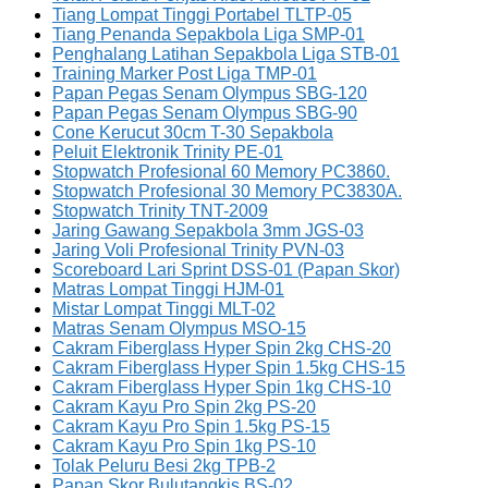
Tiang Lompat Tinggi Portabel TLTP-05
Tiang Penanda Sepakbola Liga SMP-01
Penghalang Latihan Sepakbola Liga STB-01
Training Marker Post Liga TMP-01
Papan Pegas Senam Olympus SBG-120
Papan Pegas Senam Olympus SBG-90
Cone Kerucut 30cm T-30 Sepakbola
Peluit Elektronik Trinity PE-01
Stopwatch Profesional 60 Memory PC3860.
Stopwatch Profesional 30 Memory PC3830A.
Stopwatch Trinity TNT-2009
Jaring Gawang Sepakbola 3mm JGS-03
Jaring Voli Profesional Trinity PVN-03
Scoreboard Lari Sprint DSS-01 (Papan Skor)
Matras Lompat Tinggi HJM-01
Mistar Lompat Tinggi MLT-02
Matras Senam Olympus MSO-15
Cakram Fiberglass Hyper Spin 2kg CHS-20
Cakram Fiberglass Hyper Spin 1.5kg CHS-15
Cakram Fiberglass Hyper Spin 1kg CHS-10
Cakram Kayu Pro Spin 2kg PS-20
Cakram Kayu Pro Spin 1.5kg PS-15
Cakram Kayu Pro Spin 1kg PS-10
Tolak Peluru Besi 2kg TPB-2
Papan Skor Bulutangkis BS-02