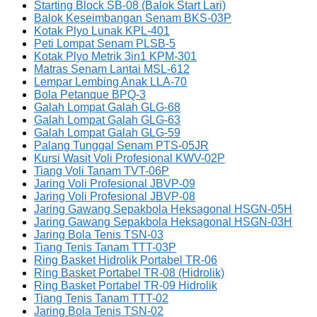
Starting Block SB-08 (Balok Start Lari)
Balok Keseimbangan Senam BKS-03P
Kotak Plyo Lunak KPL-401
Peti Lompat Senam PLSB-5
Kotak Plyo Metrik 3in1 KPM-301
Matras Senam Lantai MSL-612
Lempar Lembing Anak LLA-70
Bola Petanque BPQ-3
Galah Lompat Galah GLG-68
Galah Lompat Galah GLG-63
Galah Lompat Galah GLG-59
Palang Tunggal Senam PTS-05JR
Kursi Wasit Voli Profesional KWV-02P
Tiang Voli Tanam TVT-06P
Jaring Voli Profesional JBVP-09
Jaring Voli Profesional JBVP-08
Jaring Gawang Sepakbola Heksagonal HSGN-05H
Jaring Gawang Sepakbola Heksagonal HSGN-03H
Jaring Bola Tenis TSN-03
Tiang Tenis Tanam TTT-03P
Ring Basket Hidrolik Portabel TR-06
Ring Basket Portabel TR-08 (Hidrolik)
Ring Basket Portabel TR-09 Hidrolik
Tiang Tenis Tanam TTT-02
Jaring Bola Tenis TSN-02