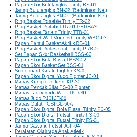
Papan Skor Bulutangkis Trinity BS-01
Jaring Bulutangkis BN-02 (Badminton Net)
Jaring Bulutangkis BN-01 (Badminton Net)
Ring Basket Portable Trinity TR-02
Ring Basket Portabel TR-01 PERBASI
Ring Basket Tanam Trinity TTB-01
Ring Basket Wall Mounted Trinity WBG-03
Papan Pantul Basket Akrilik BB-01
Ring Basket Profesional Trinity PRB-01
Set Papan Skor Basketball BSS-03
Papan Skor Bola Basket BSS-02
Papan Skor Basket Set BSS-01
Scoreboard Karate Fighter KS-01
Papan Skor Digital Yudo Fighter JS-01
Matras Kempo Perkemi KP-30
Matras Pencak Silat PS-30 Fighter
Matras Taekwondo WTF TKD-30
Matras Judo PJSI JT-60
Matras Gulat PGSI GL-60A
Papan Skor Digital Bola Futsal Trinity FS-05
Papan Skor Digital Futsal Trinity FS-03
Papan Skor Digital Futsal Trinity FS-01
Jaring Gawang Futsal JGF-04
Peralatan Olahraga Anak Atletik
Jaring Gawang Sepakbola 4mm JGS-04