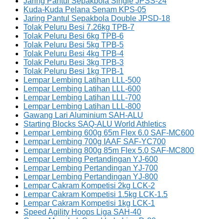
Jaring Pantul Sepakbola Single JPSS-24
Kuda-Kuda Pelana Senam KPS-05
Jaring Pantul Sepakbola Double JPSD-18
Tolak Peluru Besi 7.26kg TPB-7
Tolak Peluru Besi 6kg TPB-6
Tolak Peluru Besi 5kg TPB-5
Tolak Peluru Besi 4kg TPB-4
Tolak Peluru Besi 3kg TPB-3
Tolak Peluru Besi 1kg TPB-1
Lempar Lembing Latihan LLL-500
Lempar Lembing Latihan LLL-600
Lempar Lembing Latihan LLL-700
Lempar Lembing Latihan LLL-800
Gawang Lari Aluminium SAH-ALU
Starting Blocks SAQ-ALU World Athletics
Lempar Lembing 600g 65m Flex 6.0 SAF-MC600
Lempar Lembing 700g IAAF SAF-YC700
Lempar Lembing 800g 85m Flex 5.0 SAF-MC800
Lempar Lembing Pertandingan YJ-600
Lempar Lembing Pertandingan YJ-700
Lempar Lembing Pertandingan YJ-800
Lempar Cakram Kompetisi 2kg LCK-2
Lempar Cakram Kompetisi 1.5kg LCK-1.5
Lempar Cakram Kompetisi 1kg LCK-1
Speed Agility Hoops Liga SAH-40