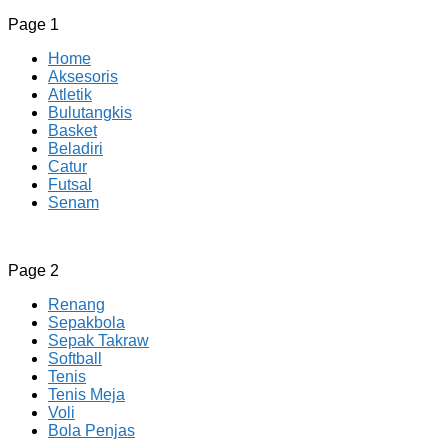
Page 1
Home
Aksesoris
Atletik
Bulutangkis
Basket
Beladiri
Catur
Futsal
Senam
CV JAYA BERSAMA Co Id
Menyediakan Semua Perlengkapan Olahraga Yang
Page 2
Lengkap, Berkualitas Dengan Harga Yang Murah
Renang
Sepakbola
Sepak Takraw
Softball
Tenis
Tenis Meja
Voli
Bola Penjas