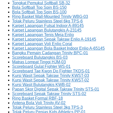
Tongkat Pemukul Softball SB-32
Bola Softball Top Spin BS-150
Bola Softball Top Spin BS-100
Ring Basket Wall-Mounted Trinity WBG-03
Tolak Peluru Stainless Steel 6kg TPS-6
Karpet Lapangan Futsal Indoor A-89145
Karpet Lapangan Bulutangkis A-23145
Karpet Lapangan Tenis Meja Enlio
Karpet Lapangan Sepak Takraw Enlio A-19145
Karpet Lapangan Voli Enlio Coral
Karpet Lapangan Bola Basket Indoor Enlio A-65145
Bangku Pemain Cadangan Trinity BPC-01
Scoreboard Bulutangkis BS-03
Matras Lompat Tinggi HJM-03
Scoreboard Gulat Fighter WS-01
Scoreboard Tae Kwon Do Fighter TKDS-01
Kursi Wasit Sepak Takraw Trinity KWST-03
Kursi Wasit Sepak Takraw Trinity KWST-02
Kursi Wasit Bulutangkis KWB-02
Papan Skor Digital Sepak Takraw Trinity STS-01
Scoreboard Sepak Takraw Trinity STS-02
Ring Basket Formal RBF-18
Antena Bola Voli Trinity AV-02
Tolak Peluru Stainless Steel 3kg TPS-3
Tolak Peluru Penjas Kids Athletics PP-01