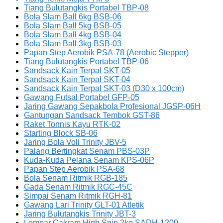
Tiang Bulutangkis Portabel TBP-08
Bola Slam Ball 6kg BSB-06
Bola Slam Ball 5kg BSB-05
Bola Slam Ball 4kg BSB-04
Bola Slam Ball 3kg BSB-03
Papan Step Aerobik PSA-78 (Aerobic Stepper)
Tiang Bulutangkis Portabel TBP-06
Sandsack Kain Terpal SKT-05
Sandsack Kain Terpal SKT-04
Sandsack Kain Terpal SKT-03 (D30 x 100cm)
Gawang Futsal Portabel GFP-05
Jaring Gawang Sepakbola Profesional JGSP-06H
Gantungan Sandsack Tembok GST-86
Raket Tonnis Kayu RTK-02
Starting Block SB-06
Jaring Bola Voli Trinity JBV-5
Palang Bertingkat Senam PBS-03P
Kuda-Kuda Pelana Senam KPS-06P
Papan Step Aerobik PSA-68
Bola Senam Ritmik RGB-185
Gada Senam Ritmik RGC-45C
Simpai Senam Ritmik RGH-81
Gawang Lari Trinity GLT-01 Atletik
Jaring Bulutangkis Trinity JBT-3
Lempar Cakram High Spin 2kg SADH-1200