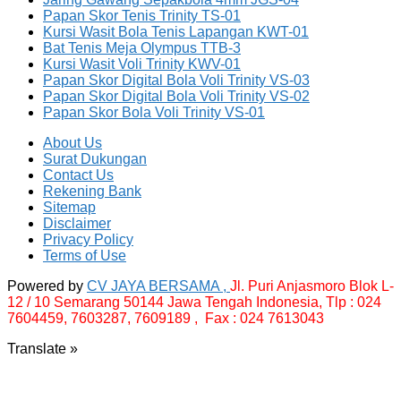
Papan Skor Tenis Trinity TS-01
Kursi Wasit Bola Tenis Lapangan KWT-01
Bat Tenis Meja Olympus TTB-3
Kursi Wasit Voli Trinity KWV-01
Papan Skor Digital Bola Voli Trinity VS-03
Papan Skor Digital Bola Voli Trinity VS-02
Papan Skor Bola Voli Trinity VS-01
About Us
Surat Dukungan
Contact Us
Rekening Bank
Sitemap
Disclaimer
Privacy Policy
Terms of Use
Powered by
CV JAYA BERSAMA ,
Jl. Puri Anjasmoro Blok L-
12 / 10 Semarang 50144 Jawa Tengah Indonesia,
Tlp : 024
7604459, 7603287, 7609189 , Fax : 024 7613043
Translate »