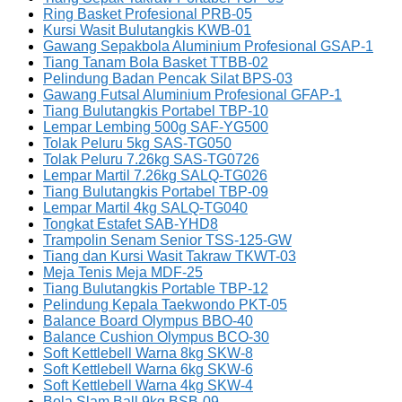
Ring Basket Profesional PRB-05
Kursi Wasit Bulutangkis KWB-01
Gawang Sepakbola Aluminium Profesional GSAP-1
Tiang Tanam Bola Basket TTBB-02
Pelindung Badan Pencak Silat BPS-03
Gawang Futsal Aluminium Profesional GFAP-1
Tiang Bulutangkis Portabel TBP-10
Lempar Lembing 500g SAF-YG500
Tolak Peluru 5kg SAS-TG050
Tolak Peluru 7.26kg SAS-TG0726
Lempar Martil 7.26kg SALQ-TG026
Tiang Bulutangkis Portabel TBP-09
Lempar Martil 4kg SALQ-TG040
Tongkat Estafet SAB-YHD8
Trampolin Senam Senior TSS-125-GW
Tiang dan Kursi Wasit Takraw TKWT-03
Meja Tenis Meja MDF-25
Tiang Bulutangkis Portable TBP-12
Pelindung Kepala Taekwondo PKT-05
Balance Board Olympus BBO-40
Balance Cushion Olympus BCO-30
Soft Kettlebell Warna 8kg SKW-8
Soft Kettlebell Warna 6kg SKW-6
Soft Kettlebell Warna 4kg SKW-4
Bola Slam Ball 9kg BSB-09