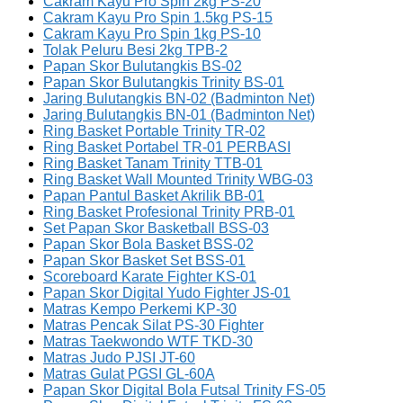
Cakram Kayu Pro Spin 2kg PS-20
Cakram Kayu Pro Spin 1.5kg PS-15
Cakram Kayu Pro Spin 1kg PS-10
Tolak Peluru Besi 2kg TPB-2
Papan Skor Bulutangkis BS-02
Papan Skor Bulutangkis Trinity BS-01
Jaring Bulutangkis BN-02 (Badminton Net)
Jaring Bulutangkis BN-01 (Badminton Net)
Ring Basket Portable Trinity TR-02
Ring Basket Portabel TR-01 PERBASI
Ring Basket Tanam Trinity TTB-01
Ring Basket Wall Mounted Trinity WBG-03
Papan Pantul Basket Akrilik BB-01
Ring Basket Profesional Trinity PRB-01
Set Papan Skor Basketball BSS-03
Papan Skor Bola Basket BSS-02
Papan Skor Basket Set BSS-01
Scoreboard Karate Fighter KS-01
Papan Skor Digital Yudo Fighter JS-01
Matras Kempo Perkemi KP-30
Matras Pencak Silat PS-30 Fighter
Matras Taekwondo WTF TKD-30
Matras Judo PJSI JT-60
Matras Gulat PGSI GL-60A
Papan Skor Digital Bola Futsal Trinity FS-05