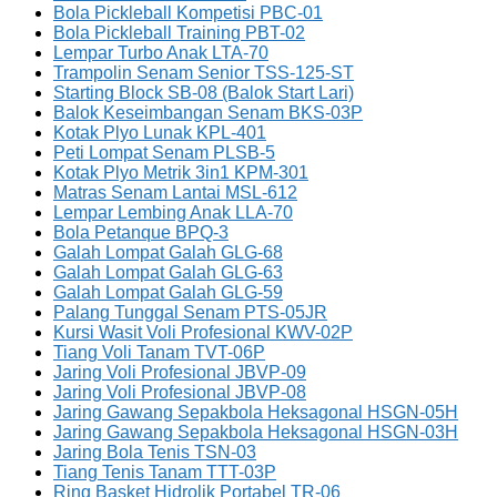
Bola Pickleball Kompetisi PBC-01
Bola Pickleball Training PBT-02
Lempar Turbo Anak LTA-70
Trampolin Senam Senior TSS-125-ST
Starting Block SB-08 (Balok Start Lari)
Balok Keseimbangan Senam BKS-03P
Kotak Plyo Lunak KPL-401
Peti Lompat Senam PLSB-5
Kotak Plyo Metrik 3in1 KPM-301
Matras Senam Lantai MSL-612
Lempar Lembing Anak LLA-70
Bola Petanque BPQ-3
Galah Lompat Galah GLG-68
Galah Lompat Galah GLG-63
Galah Lompat Galah GLG-59
Palang Tunggal Senam PTS-05JR
Kursi Wasit Voli Profesional KWV-02P
Tiang Voli Tanam TVT-06P
Jaring Voli Profesional JBVP-09
Jaring Voli Profesional JBVP-08
Jaring Gawang Sepakbola Heksagonal HSGN-05H
Jaring Gawang Sepakbola Heksagonal HSGN-03H
Jaring Bola Tenis TSN-03
Tiang Tenis Tanam TTT-03P
Ring Basket Hidrolik Portabel TR-06