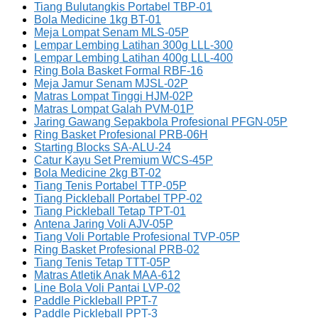
Tiang Bulutangkis Portabel TBP-01
Bola Medicine 1kg BT-01
Meja Lompat Senam MLS-05P
Lempar Lembing Latihan 300g LLL-300
Lempar Lembing Latihan 400g LLL-400
Ring Bola Basket Formal RBF-16
Meja Jamur Senam MJSL-02P
Matras Lompat Tinggi HJM-02P
Matras Lompat Galah PVM-01P
Jaring Gawang Sepakbola Profesional PFGN-05P
Ring Basket Profesional PRB-06H
Starting Blocks SA-ALU-24
Catur Kayu Set Premium WCS-45P
Bola Medicine 2kg BT-02
Tiang Tenis Portabel TTP-05P
Tiang Pickleball Portabel TPP-02
Tiang Pickleball Tetap TPT-01
Antena Jaring Voli AJV-05P
Tiang Voli Portable Profesional TVP-05P
Ring Basket Profesional PRB-02
Tiang Tenis Tetap TTT-05P
Matras Atletik Anak MAA-612
Line Bola Voli Pantai LVP-02
Paddle Pickleball PPT-7
Paddle Pickleball PPT-3