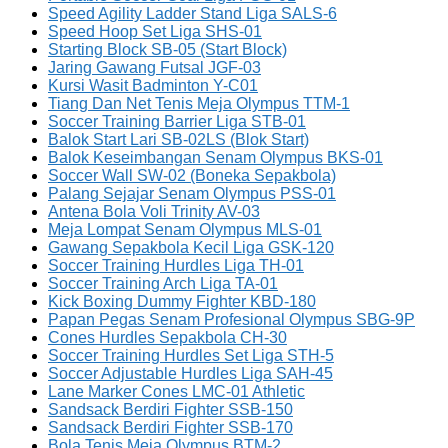
Speed Agility Ladder Stand Liga SALS-6
Speed Hoop Set Liga SHS-01
Starting Block SB-05 (Start Block)
Jaring Gawang Futsal JGF-03
Kursi Wasit Badminton Y-C01
Tiang Dan Net Tenis Meja Olympus TTM-1
Soccer Training Barrier Liga STB-01
Balok Start Lari SB-02LS (Blok Start)
Balok Keseimbangan Senam Olympus BKS-01
Soccer Wall SW-02 (Boneka Sepakbola)
Palang Sejajar Senam Olympus PSS-01
Antena Bola Voli Trinity AV-03
Meja Lompat Senam Olympus MLS-01
Gawang Sepakbola Kecil Liga GSK-120
Soccer Training Hurdles Liga TH-01
Soccer Training Arch Liga TA-01
Kick Boxing Dummy Fighter KBD-180
Papan Pegas Senam Profesional Olympus SBG-9P
Cones Hurdles Sepakbola CH-30
Soccer Training Hurdles Set Liga STH-5
Soccer Adjustable Hurdles Liga SAH-45
Lane Marker Cones LMC-01 Athletic
Sandsack Berdiri Fighter SSB-150
Sandsack Berdiri Fighter SSB-170
Bola Tenis Meja Olympus BTM-2