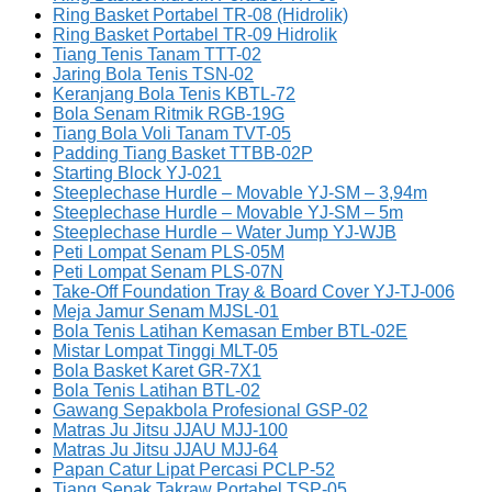
Ring Basket Portabel TR-08 (Hidrolik)
Ring Basket Portabel TR-09 Hidrolik
Tiang Tenis Tanam TTT-02
Jaring Bola Tenis TSN-02
Keranjang Bola Tenis KBTL-72
Bola Senam Ritmik RGB-19G
Tiang Bola Voli Tanam TVT-05
Padding Tiang Basket TTBB-02P
Starting Block YJ-021
Steeplechase Hurdle – Movable YJ-SM – 3,94m
Steeplechase Hurdle – Movable YJ-SM – 5m
Steeplechase Hurdle – Water Jump YJ-WJB
Peti Lompat Senam PLS-05M
Peti Lompat Senam PLS-07N
Take-Off Foundation Tray & Board Cover YJ-TJ-006
Meja Jamur Senam MJSL-01
Bola Tenis Latihan Kemasan Ember BTL-02E
Mistar Lompat Tinggi MLT-05
Bola Basket Karet GR-7X1
Bola Tenis Latihan BTL-02
Gawang Sepakbola Profesional GSP-02
Matras Ju Jitsu JJAU MJJ-100
Matras Ju Jitsu JJAU MJJ-64
Papan Catur Lipat Percasi PCLP-52
Tiang Sepak Takraw Portabel TSP-05