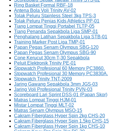
Ring Basket Formal RBF-18
Antena Bola Voli Trinity AV-02
Tolak Peluru Stainless Steel 3kg TPS-3
Tolak Peluru Penjas Kids Athletics PP-01
Tiang Lompat Tinggi Portabel TLTP-05
Tiang Penanda Sepakbola Liga SMP-01
Penghalang Latihan Sepakbola Liga STB-01
Training Marker Post Liga TMP-01
Papan Pegas Senam Olympus SBG-120
Papan Pegas Senam Olympus SBG-90
Cone Kerucut 30cm T-30 Sepakbola
Peluit Elektronik Trinity PE-01
Stopwatch Profesional 60 Memory PC3860.
Stopwatch Profesional 30 Memory PC3830A.
Stopwatch Trinity TNT-2009
Jaring Gawang Sepakbola 3mm JGS-03
Jaring Voli Profesional Trinity PVN-03
Scoreboard Lari Sprint DSS-01 (Papan Skor)
Matras Lompat Tinggi HJM-01
Mistar Lompat Tinggi MLT-02
Matras Senam Olympus MSO-15
Cakram Fiberglass Hyper Spin 2kg CHS-20
Cakram Fiberglass Hyper Spin 1.5kg CHS-15
Cakram Fiberglass Hyper Spin 1kg CHS-10