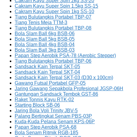
Cakram Kayu Super Spin 2kg SS-20
Cakram Kayu Super Spin 1.5kg SS-15
Cakram Kayu Super Spin 1kg SS-10
Tiang Bulutangkis Portabel TBP-07
Tiang Tenis Meja TTM-3
Tiang Bulutangkis Portabel TBP-08
Bola Slam Ball 6kg BSB-06
Bola Slam Ball 5kg BSB-05
Bola Slam Ball 4kg BSB-04
Bola Slam Ball 3kg BSB-03
Papan Step Aerobik PSA-78 (Aerobic Stepper)
Tiang Bulutangkis Portabel TBP-06
Sandsack Kain Terpal SKT-05
Sandsack Kain Terpal SKT-04
Sandsack Kain Terpal SKT-03 (D30 x 100cm)
Gawang Futsal Portabel GFP-05
Jaring Gawang Sepakbola Profesional JGSP-06H
Gantungan Sandsack Tembok GST-86
Raket Tonnis Kayu RTK-02
Starting Block SB-06
Jaring Bola Voli Trinity JBV-5
Palang Bertingkat Senam PBS-03P
Kuda-Kuda Pelana Senam KPS-06P
Papan Step Aerobik PSA-68
Bola Senam Ritmik RGB-185