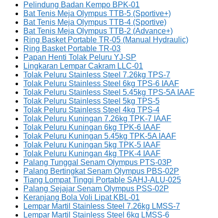
Pelindung Badan Kempo BPK-01
Bat Tenis Meja Olympus TTB-5 (Sportive+)
Bat Tenis Meja Olympus TTB-4 (Sportive)
Bat Tenis Meja Olympus TTB-2 (Advance+)
Ring Basket Portable TR-05 (Manual Hydraulic)
Ring Basket Portable TR-03
Papan Henti Tolak Peluru YJ-SP
Lingkaran Lempar Cakram LLC-01
Tolak Peluru Stainless Steel 7.26kg TPS-7
Tolak Peluru Stainless Steel 6kg TPS-6 IAAF
Tolak Peluru Stainless Steel 5.45kg TPS-5A IAAF
Tolak Peluru Stainless Steel 5kg TPS-5
Tolak Peluru Stainless Steel 4kg TPS-4
Tolak Peluru Kuningan 7.26kg TPK-7 IAAF
Tolak Peluru Kuningan 6kg TPK-6 IAAF
Tolak Peluru Kuningan 5.45kg TPK-5A IAAF
Tolak Peluru Kuningan 5kg TPK-5 IAAF
Tolak Peluru Kuningan 4kg TPK-4 IAAF
Palang Tunggal Senam Olympus PTS-03P
Palang Bertingkat Senam Olympus PBS-02P
Tiang Lompat Tinggi Portable SAHJ-ALU-025
Palang Sejajar Senam Olympus PSS-02P
Keranjang Bola Voli Lipat KBL-01
Lempar Martil Stainless Steel 7.26kg LMSS-7
Lempar Martil Stainless Steel 6kg LMSS-6