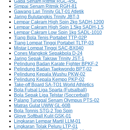
Gada Senam Ritmik RGC-45C
Simpai Senam Ritmik RGH-81
Gawang Lari Trinity GLT-01 Atletik
Jaring Bulutangkis Trinity JBT-3
Lempar Cakram High Spin 2kg SADH-1200
Lempar Cakram High Spin 1.5kg SADH-1.5
Lempar Cakram Low Spin 1kg SADL-1010
Tiang Bola Tenis Portabel TTP-02P
Tiang Lompat Tinggi Portabel TLTP-03
Mistar Lompat Tinggi SAC-BX040
Cones Mangkok Sepakbola D-24
Jaring Sepak Takraw Trinity JST-1
Pelindung Badan Karate Fighter BPKF-2
Pelindung Badan Taekwondo BPT-02
Pelindung Kepala Wushu PKW-02
Pelindung Kepala Kempo PKP-02
Take-off Board SA-TO1 World Athletics
Bola Futsal Liga Sparta (Futsalball)
Bola Sepak Liga Telstar (Soccerball)
Palang Tunggal Senam Olympus PTS-02
Matras Gulat UWW GL-60B
Bola Tonnis STG-2 Top Spin
Glove Softball Kulit GSK-01
Lingkaran Lempar Martil LLM-01
Lingkaran Tolak Peluru LTP-01