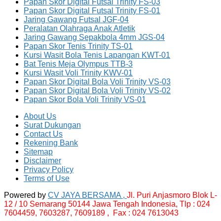
Papan Skor Digital Futsal Trinity FS-03
Papan Skor Digital Futsal Trinity FS-01
Jaring Gawang Futsal JGF-04
Peralatan Olahraga Anak Atletik
Jaring Gawang Sepakbola 4mm JGS-04
Papan Skor Tenis Trinity TS-01
Kursi Wasit Bola Tenis Lapangan KWT-01
Bat Tenis Meja Olympus TTB-3
Kursi Wasit Voli Trinity KWV-01
Papan Skor Digital Bola Voli Trinity VS-03
Papan Skor Digital Bola Voli Trinity VS-02
Papan Skor Bola Voli Trinity VS-01
About Us
Surat Dukungan
Contact Us
Rekening Bank
Sitemap
Disclaimer
Privacy Policy
Terms of Use
Powered by
CV JAYA BERSAMA ,
Jl. Puri Anjasmoro Blok L-
12 / 10 Semarang 50144 Jawa Tengah Indonesia,
Tlp : 024
7604459, 7603287, 7609189 , Fax : 024 7613043