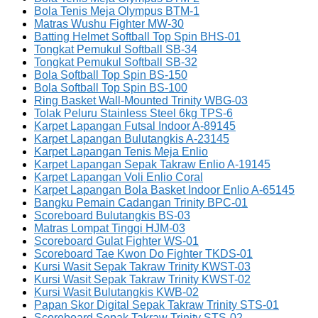
Bola Tenis Meja Olympus BTM-1
Matras Wushu Fighter MW-30
Batting Helmet Softball Top Spin BHS-01
Tongkat Pemukul Softball SB-34
Tongkat Pemukul Softball SB-32
Bola Softball Top Spin BS-150
Bola Softball Top Spin BS-100
Ring Basket Wall-Mounted Trinity WBG-03
Tolak Peluru Stainless Steel 6kg TPS-6
Karpet Lapangan Futsal Indoor A-89145
Karpet Lapangan Bulutangkis A-23145
Karpet Lapangan Tenis Meja Enlio
Karpet Lapangan Sepak Takraw Enlio A-19145
Karpet Lapangan Voli Enlio Coral
Karpet Lapangan Bola Basket Indoor Enlio A-65145
Bangku Pemain Cadangan Trinity BPC-01
Scoreboard Bulutangkis BS-03
Matras Lompat Tinggi HJM-03
Scoreboard Gulat Fighter WS-01
Scoreboard Tae Kwon Do Fighter TKDS-01
Kursi Wasit Sepak Takraw Trinity KWST-03
Kursi Wasit Sepak Takraw Trinity KWST-02
Kursi Wasit Bulutangkis KWB-02
Papan Skor Digital Sepak Takraw Trinity STS-01
Scoreboard Sepak Takraw Trinity STS-02