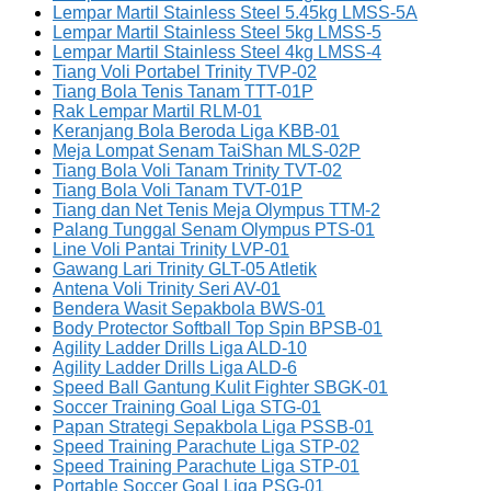
Lempar Martil Stainless Steel 5.45kg LMSS-5A
Lempar Martil Stainless Steel 5kg LMSS-5
Lempar Martil Stainless Steel 4kg LMSS-4
Tiang Voli Portabel Trinity TVP-02
Tiang Bola Tenis Tanam TTT-01P
Rak Lempar Martil RLM-01
Keranjang Bola Beroda Liga KBB-01
Meja Lompat Senam TaiShan MLS-02P
Tiang Bola Voli Tanam Trinity TVT-02
Tiang Bola Voli Tanam TVT-01P
Tiang dan Net Tenis Meja Olympus TTM-2
Palang Tunggal Senam Olympus PTS-01
Line Voli Pantai Trinity LVP-01
Gawang Lari Trinity GLT-05 Atletik
Antena Voli Trinity Seri AV-01
Bendera Wasit Sepakbola BWS-01
Body Protector Softball Top Spin BPSB-01
Agility Ladder Drills Liga ALD-10
Agility Ladder Drills Liga ALD-6
Speed Ball Gantung Kulit Fighter SBGK-01
Soccer Training Goal Liga STG-01
Papan Strategi Sepakbola Liga PSSB-01
Speed Training Parachute Liga STP-02
Speed Training Parachute Liga STP-01
Portable Soccer Goal Liga PSG-01