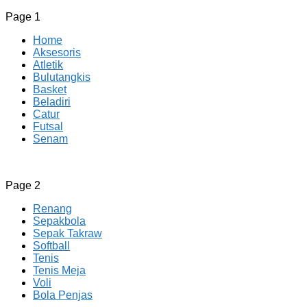
Page 1
Home
Aksesoris
Atletik
Bulutangkis
Basket
Beladiri
Catur
Futsal
Senam
CV JAYA BERSAMA Co Id
Menyediakan Semua Perlengkapan Olahraga Yang
Page 2
Lengkap, Berkualitas Dengan Harga Yang Murah
Renang
Sepakbola
Sepak Takraw
Softball
Tenis
Tenis Meja
Voli
Bola Penjas