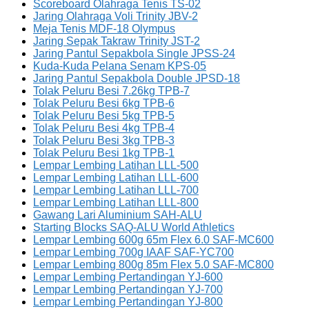
Scoreboard Olahraga Tenis TS-02
Jaring Olahraga Voli Trinity JBV-2
Meja Tenis MDF-18 Olympus
Jaring Sepak Takraw Trinity JST-2
Jaring Pantul Sepakbola Single JPSS-24
Kuda-Kuda Pelana Senam KPS-05
Jaring Pantul Sepakbola Double JPSD-18
Tolak Peluru Besi 7.26kg TPB-7
Tolak Peluru Besi 6kg TPB-6
Tolak Peluru Besi 5kg TPB-5
Tolak Peluru Besi 4kg TPB-4
Tolak Peluru Besi 3kg TPB-3
Tolak Peluru Besi 1kg TPB-1
Lempar Lembing Latihan LLL-500
Lempar Lembing Latihan LLL-600
Lempar Lembing Latihan LLL-700
Lempar Lembing Latihan LLL-800
Gawang Lari Aluminium SAH-ALU
Starting Blocks SAQ-ALU World Athletics
Lempar Lembing 600g 65m Flex 6.0 SAF-MC600
Lempar Lembing 700g IAAF SAF-YC700
Lempar Lembing 800g 85m Flex 5.0 SAF-MC800
Lempar Lembing Pertandingan YJ-600
Lempar Lembing Pertandingan YJ-700
Lempar Lembing Pertandingan YJ-800