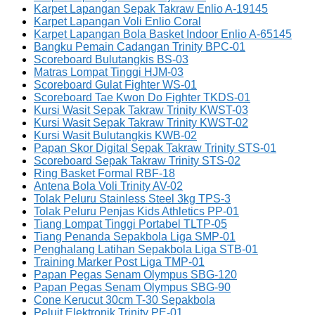
Karpet Lapangan Sepak Takraw Enlio A-19145
Karpet Lapangan Voli Enlio Coral
Karpet Lapangan Bola Basket Indoor Enlio A-65145
Bangku Pemain Cadangan Trinity BPC-01
Scoreboard Bulutangkis BS-03
Matras Lompat Tinggi HJM-03
Scoreboard Gulat Fighter WS-01
Scoreboard Tae Kwon Do Fighter TKDS-01
Kursi Wasit Sepak Takraw Trinity KWST-03
Kursi Wasit Sepak Takraw Trinity KWST-02
Kursi Wasit Bulutangkis KWB-02
Papan Skor Digital Sepak Takraw Trinity STS-01
Scoreboard Sepak Takraw Trinity STS-02
Ring Basket Formal RBF-18
Antena Bola Voli Trinity AV-02
Tolak Peluru Stainless Steel 3kg TPS-3
Tolak Peluru Penjas Kids Athletics PP-01
Tiang Lompat Tinggi Portabel TLTP-05
Tiang Penanda Sepakbola Liga SMP-01
Penghalang Latihan Sepakbola Liga STB-01
Training Marker Post Liga TMP-01
Papan Pegas Senam Olympus SBG-120
Papan Pegas Senam Olympus SBG-90
Cone Kerucut 30cm T-30 Sepakbola
Peluit Elektronik Trinity PE-01