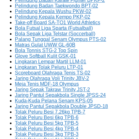
Pelindung Badan Karate Fighter BPKF-2
Pelindung Badan Taekwondo BPT-02
Pelindung Kepala Wushu PKW-02
Pelindung Kepala Kempo PKP-02
Take-off Board SA-TO1 World Athletics
Bola Futsal Liga Sparta (Futsalball)
Bola Sepak Liga Telstar (Soccerball)
Palang Tunggal Senam Olympus PTS-02
Matras Gulat UWW GL-60B
Bola Tonnis STG-2 Top Spin
Glove Softball Kulit GSK-01
Lingkaran Lempar Martil LLM-01
Lingkaran Tolak Peluru LTP-01
Scoreboard Olahraga Tenis TS-02
Jaring Olahraga Voli Trinity JBV-2
Meja Tenis MDF-18 Olympus
Jaring Sepak Takraw Trinity JST-2
Jaring Pantul Sepakbola Single JPSS-24
Kuda-Kuda Pelana Senam KPS-05
Jaring Pantul Sepakbola Double JPSD-18
Tolak Peluru Besi 7.26kg TPB-7
Tolak Peluru Besi 6kg TPB-6
Tolak Peluru Besi 5kg TPB-5
Tolak Peluru Besi 4kg TPB-4
Tolak Peluru Besi 3kg TPB-3