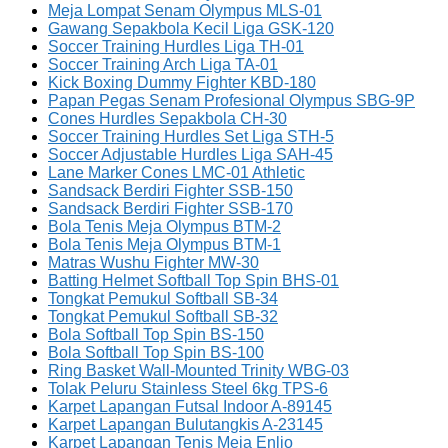
Meja Lompat Senam Olympus MLS-01
Gawang Sepakbola Kecil Liga GSK-120
Soccer Training Hurdles Liga TH-01
Soccer Training Arch Liga TA-01
Kick Boxing Dummy Fighter KBD-180
Papan Pegas Senam Profesional Olympus SBG-9P
Cones Hurdles Sepakbola CH-30
Soccer Training Hurdles Set Liga STH-5
Soccer Adjustable Hurdles Liga SAH-45
Lane Marker Cones LMC-01 Athletic
Sandsack Berdiri Fighter SSB-150
Sandsack Berdiri Fighter SSB-170
Bola Tenis Meja Olympus BTM-2
Bola Tenis Meja Olympus BTM-1
Matras Wushu Fighter MW-30
Batting Helmet Softball Top Spin BHS-01
Tongkat Pemukul Softball SB-34
Tongkat Pemukul Softball SB-32
Bola Softball Top Spin BS-150
Bola Softball Top Spin BS-100
Ring Basket Wall-Mounted Trinity WBG-03
Tolak Peluru Stainless Steel 6kg TPS-6
Karpet Lapangan Futsal Indoor A-89145
Karpet Lapangan Bulutangkis A-23145
Karpet Lapangan Tenis Meja Enlio