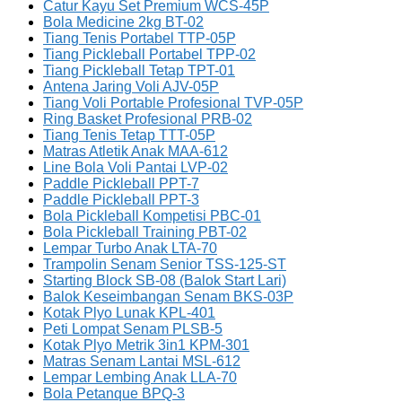
Catur Kayu Set Premium WCS-45P
Bola Medicine 2kg BT-02
Tiang Tenis Portabel TTP-05P
Tiang Pickleball Portabel TPP-02
Tiang Pickleball Tetap TPT-01
Antena Jaring Voli AJV-05P
Tiang Voli Portable Profesional TVP-05P
Ring Basket Profesional PRB-02
Tiang Tenis Tetap TTT-05P
Matras Atletik Anak MAA-612
Line Bola Voli Pantai LVP-02
Paddle Pickleball PPT-7
Paddle Pickleball PPT-3
Bola Pickleball Kompetisi PBC-01
Bola Pickleball Training PBT-02
Lempar Turbo Anak LTA-70
Trampolin Senam Senior TSS-125-ST
Starting Block SB-08 (Balok Start Lari)
Balok Keseimbangan Senam BKS-03P
Kotak Plyo Lunak KPL-401
Peti Lompat Senam PLSB-5
Kotak Plyo Metrik 3in1 KPM-301
Matras Senam Lantai MSL-612
Lempar Lembing Anak LLA-70
Bola Petanque BPQ-3