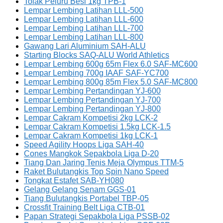
Tolak Peluru Besi 1kg TPB-1
Lempar Lembing Latihan LLL-500
Lempar Lembing Latihan LLL-600
Lempar Lembing Latihan LLL-700
Lempar Lembing Latihan LLL-800
Gawang Lari Aluminium SAH-ALU
Starting Blocks SAQ-ALU World Athletics
Lempar Lembing 600g 65m Flex 6.0 SAF-MC600
Lempar Lembing 700g IAAF SAF-YC700
Lempar Lembing 800g 85m Flex 5.0 SAF-MC800
Lempar Lembing Pertandingan YJ-600
Lempar Lembing Pertandingan YJ-700
Lempar Lembing Pertandingan YJ-800
Lempar Cakram Kompetisi 2kg LCK-2
Lempar Cakram Kompetisi 1.5kg LCK-1.5
Lempar Cakram Kompetisi 1kg LCK-1
Speed Agility Hoops Liga SAH-40
Cones Mangkok Sepakbola Liga D-20
Tiang Dan Jaring Tenis Meja Olympus TTM-5
Raket Bulutangkis Top Spin Nano Speed
Tongkat Estafet SAB-YH080
Gelang Gelang Senam GGS-01
Tiang Bulutangkis Portabel TBP-05
Crossfit Training Belt Liga CTB-01
Papan Strategi Sepakbola Liga PSSB-02