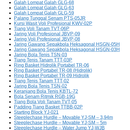
Galah Lompat Galah GLG-68
Galah Lompat Galah GLG-63
Galah Lompat Galah GLG-59
Palang Tunggal Senam PTS-05JR
Kursi Wasit Voli Profesional KWV-02P
Tiang Voli Tanam TVT-06P
Jaring Voli Profesional JBVP-09
Jaring Voli Profesional JBVP-08
Jaring Gawang Sepakbola Heksagonal HSGN-05H
Jaring Gawang Sepakbola Heksagonal HSGN-03H
Jaring Bola Tenis TSN-03
Tiang Tenis Tanam TTT-03P
Ring Basket Hidrolik Portabel TR-06
Ring Basket Portabel TR-08 (Hidrolik)
Ring Basket Portabel TR-09 Hidrolik
Tiang Tenis Tanam TTT-02
Jaring Bola Tenis TSN-02
Keranjang Bola Tenis KBTL-72
Bola Senam Ritmik RGB-19G
Tiang Bola Voli Tanam TVT-05
Padding Tiang Basket TTBB-02P
Starting Block YJ-021
Steeplechase Hurdle – Movable YJ-SM – 3,94m
Steeplechase Hurdle – Movable YJ-SM – 5m
Steeplechase Hurdle – Water Jump YJ-WJB