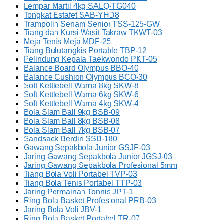
Lempar Martil 4kg SALQ-TG040
Tongkat Estafet SAB-YHD8
Trampolin Senam Senior TSS-125-GW
Tiang dan Kursi Wasit Takraw TKWT-03
Meja Tenis Meja MDF-25
Tiang Bulutangkis Portable TBP-12
Pelindung Kepala Taekwondo PKT-05
Balance Board Olympus BBO-40
Balance Cushion Olympus BCO-30
Soft Kettlebell Warna 8kg SKW-8
Soft Kettlebell Warna 6kg SKW-6
Soft Kettlebell Warna 4kg SKW-4
Bola Slam Ball 9kg BSB-09
Bola Slam Ball 8kg BSB-08
Bola Slam Ball 7kg BSB-07
Sandsack Berdiri SSB-180
Gawang Sepakbola Junior GSJP-03
Jaring Gawang Sepakbola Junior JGSJ-03
Jaring Gawang Sepakbola Profesional 5mm
Tiang Bola Voli Portabel TVP-03
Tiang Bola Tenis Portabel TTP-03
Jaring Permainan Tonnis JPT-1
Ring Bola Basket Profesional PRB-03
Jaring Bola Voli JBV-1
Ring Bola Basket Portabel TR-07