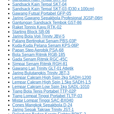
Sandsack Kain Terpal SKT-04
Sandsack Kain Terpal SKT-03 (D30 x 100cm)
Gawang Futsal Portabel GFP-05
Jaring Gawang Sepakbola Profesional JGSP-06H
Gantungan Sandsack Tembok GST-86
Raket Tonnis Kayu RTK-02
Starting Block SB-06
Jaring Bola Voli Trinity JBV-5
Palang Bertingkat Senam PBS-03P
Kuda-Kuda Pelana Senam KPS-06P
Papan Step Aerobik PSA-68
Bola Senam Ritmik RGB-185
Gada Senam Ritmik RGC-45C
Simpai Senam Ritmik RGH-81
Gawang Lari Trinity GLT-01 Atletik
Jaring Bulutangkis Trinity JBT-3
Lempar Cakram High Spin 2kg SADH-1200
Lempar Cakram High Spin 1.5kg SADH-1.5
Lempar Cakram Low Spin 1kg SADL-1010
Tiang Bola Tenis Portabel TTP-02P
Tiang Lompat Tinggi Portabel TLTP-03
Mistar Lompat Tinggi SAC-BX040
Cones Mangkok Sepakbola D-24
Jaring Sepak Takraw Trinity JST-1