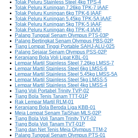
Tolak Peluru Stainless Steel 4kg TPS-4
Tolak Peluru Kuningan 7.26kg TPK-7 IAAF
Tolak Peluru Kuningan 6kg TPK-6 IAAF
Tolak Peluru Kuningan 5.45kg TPK-5A IAAF
Tolak Peluru Kuningan 5kg TPK-5 IAAF
Tolak Peluru Kuningan 4kg TPK-4 IAAF
Palang Tunggal Senam Olympus PTS-03P
Palang Bertingkat Senam Olympus PBS-02P
Tiang Lompat Tinggi Portable SAHJ-ALU-025
Palang Sejajar Senam Olympus PSS-02P
Keranjang Bola Voli Lipat KBL-01
Lempar Martil Stainless Steel 7.26kg LMSS-7
Lempar Martil Stainless Steel 6kg LMSS-6
Lempar Martil Stainless Steel 5.45kg LMSS-5A
Lempar Martil Stainless Steel 5kg LMSS-5
Lempar Martil Stainless Steel 4kg LMSS-4
Tiang Voli Portabel Trinity TVP-02
Tiang Bola Tenis Tanam TTT-01P
Rak Lempar Martil RLM-01
Keranjang Bola Beroda Liga KBB-01
Meja Lompat Senam TaiShan MLS-02P
Tiang Bola Voli Tanam Trinity TVT-02
Tiang Bola Voli Tanam TVT-01P
Tiang dan Net Tenis Meja Olympus TTM-2
Palang Tunggal Senam Olympus PTS-01