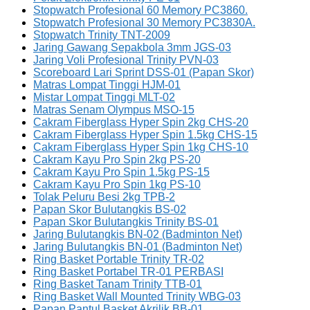
Stopwatch Profesional 60 Memory PC3860.
Stopwatch Profesional 30 Memory PC3830A.
Stopwatch Trinity TNT-2009
Jaring Gawang Sepakbola 3mm JGS-03
Jaring Voli Profesional Trinity PVN-03
Scoreboard Lari Sprint DSS-01 (Papan Skor)
Matras Lompat Tinggi HJM-01
Mistar Lompat Tinggi MLT-02
Matras Senam Olympus MSO-15
Cakram Fiberglass Hyper Spin 2kg CHS-20
Cakram Fiberglass Hyper Spin 1.5kg CHS-15
Cakram Fiberglass Hyper Spin 1kg CHS-10
Cakram Kayu Pro Spin 2kg PS-20
Cakram Kayu Pro Spin 1.5kg PS-15
Cakram Kayu Pro Spin 1kg PS-10
Tolak Peluru Besi 2kg TPB-2
Papan Skor Bulutangkis BS-02
Papan Skor Bulutangkis Trinity BS-01
Jaring Bulutangkis BN-02 (Badminton Net)
Jaring Bulutangkis BN-01 (Badminton Net)
Ring Basket Portable Trinity TR-02
Ring Basket Portabel TR-01 PERBASI
Ring Basket Tanam Trinity TTB-01
Ring Basket Wall Mounted Trinity WBG-03
Papan Pantul Basket Akrilik BB-01