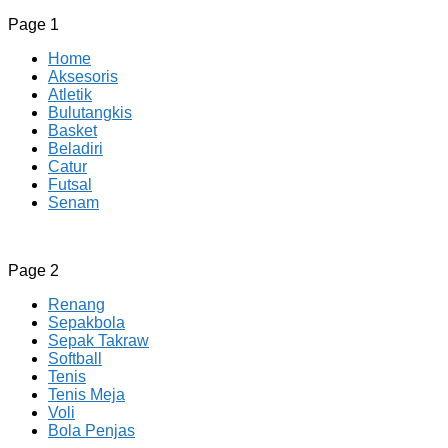
Page 1
Home
Aksesoris
Atletik
Bulutangkis
Basket
Beladiri
Catur
Futsal
Senam
CV JAYA BERSAMA Co Id
Menyediakan Semua Perlengkapan Olahraga Yang
Page 2
Lengkap, Berkualitas Dengan Harga Yang Murah
Renang
Sepakbola
Sepak Takraw
Softball
Tenis
Tenis Meja
Voli
Bola Penjas