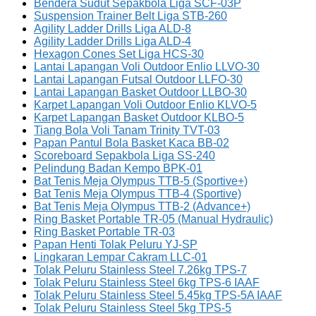
Bendera Sudut Sepakbola Liga SCF-03P
Suspension Trainer Belt Liga STB-260
Agility Ladder Drills Liga ALD-8
Agility Ladder Drills Liga ALD-4
Hexagon Cones Set Liga HCS-30
Lantai Lapangan Voli Outdoor Enlio LLVO-30
Lantai Lapangan Futsal Outdoor LLFO-30
Lantai Lapangan Basket Outdoor LLBO-30
Karpet Lapangan Voli Outdoor Enlio KLVO-5
Karpet Lapangan Basket Outdoor KLBO-5
Tiang Bola Voli Tanam Trinity TVT-03
Papan Pantul Bola Basket Kaca BB-02
Scoreboard Sepakbola Liga SS-240
Pelindung Badan Kempo BPK-01
Bat Tenis Meja Olympus TTB-5 (Sportive+)
Bat Tenis Meja Olympus TTB-4 (Sportive)
Bat Tenis Meja Olympus TTB-2 (Advance+)
Ring Basket Portable TR-05 (Manual Hydraulic)
Ring Basket Portable TR-03
Papan Henti Tolak Peluru YJ-SP
Lingkaran Lempar Cakram LLC-01
Tolak Peluru Stainless Steel 7.26kg TPS-7
Tolak Peluru Stainless Steel 6kg TPS-6 IAAF
Tolak Peluru Stainless Steel 5.45kg TPS-5A IAAF
Tolak Peluru Stainless Steel 5kg TPS-5