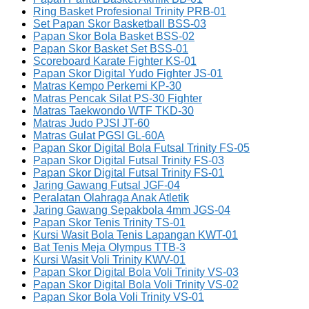
Ring Basket Profesional Trinity PRB-01
Set Papan Skor Basketball BSS-03
Papan Skor Bola Basket BSS-02
Papan Skor Basket Set BSS-01
Scoreboard Karate Fighter KS-01
Papan Skor Digital Yudo Fighter JS-01
Matras Kempo Perkemi KP-30
Matras Pencak Silat PS-30 Fighter
Matras Taekwondo WTF TKD-30
Matras Judo PJSI JT-60
Matras Gulat PGSI GL-60A
Papan Skor Digital Bola Futsal Trinity FS-05
Papan Skor Digital Futsal Trinity FS-03
Papan Skor Digital Futsal Trinity FS-01
Jaring Gawang Futsal JGF-04
Peralatan Olahraga Anak Atletik
Jaring Gawang Sepakbola 4mm JGS-04
Papan Skor Tenis Trinity TS-01
Kursi Wasit Bola Tenis Lapangan KWT-01
Bat Tenis Meja Olympus TTB-3
Kursi Wasit Voli Trinity KWV-01
Papan Skor Digital Bola Voli Trinity VS-03
Papan Skor Digital Bola Voli Trinity VS-02
Papan Skor Bola Voli Trinity VS-01