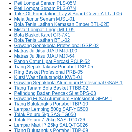
Peti Lompat Senam PLS-05M
Peti Lompat Senam PLS-07N
Take-Off Foundation Tray & Board Cover YJ-TJ-006
Meja Jamur Senam MJSL-01
Bola Tenis Latihan Kemasan Ember BTL-02E
Mistar Lompat Tinggi MLT-05
Bola Basket Karet GR-7X1
Bola Tenis Latihan BTL-02
Gawang Sepakbola Profesional GSP-02
Matras Ju Jitsu JJAU MJJ-100
Matras Ju Jitsu JJAU MJJ-64
Papan Catur Lipat Percasi PCLP-52
Tiang Sepak Takraw Portabel TSP-05
Ring Basket Profesional PRB-05
Kursi Wasit Bulutangkis KWB-01
Gawang Sepakbola Aluminium Profesional GSAP-1
Tiang Tanam Bola Basket TTBB-02
Pelindung Badan Pencak Silat BPS-03
Gawang Futsal Aluminium Profesional GFAP-1
Tiang Bulutangkis Portabel TBP-10
Lempar Lembing 500g SAF-YG500
Tolak Peluru 5kg SAS-TG050
Tolak Peluru 7.26kg SAS-TG0726
Lempar Martil 7.26kg SALQ-TG026
Tiang Bulutangkis Portabel TBP-09