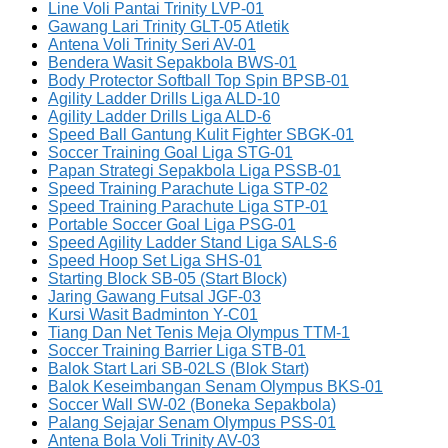
Line Voli Pantai Trinity LVP-01
Gawang Lari Trinity GLT-05 Atletik
Antena Voli Trinity Seri AV-01
Bendera Wasit Sepakbola BWS-01
Body Protector Softball Top Spin BPSB-01
Agility Ladder Drills Liga ALD-10
Agility Ladder Drills Liga ALD-6
Speed Ball Gantung Kulit Fighter SBGK-01
Soccer Training Goal Liga STG-01
Papan Strategi Sepakbola Liga PSSB-01
Speed Training Parachute Liga STP-02
Speed Training Parachute Liga STP-01
Portable Soccer Goal Liga PSG-01
Speed Agility Ladder Stand Liga SALS-6
Speed Hoop Set Liga SHS-01
Starting Block SB-05 (Start Block)
Jaring Gawang Futsal JGF-03
Kursi Wasit Badminton Y-C01
Tiang Dan Net Tenis Meja Olympus TTM-1
Soccer Training Barrier Liga STB-01
Balok Start Lari SB-02LS (Blok Start)
Balok Keseimbangan Senam Olympus BKS-01
Soccer Wall SW-02 (Boneka Sepakbola)
Palang Sejajar Senam Olympus PSS-01
Antena Bola Voli Trinity AV-03