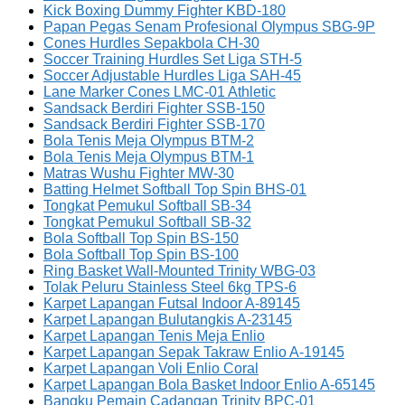
Kick Boxing Dummy Fighter KBD-180
Papan Pegas Senam Profesional Olympus SBG-9P
Cones Hurdles Sepakbola CH-30
Soccer Training Hurdles Set Liga STH-5
Soccer Adjustable Hurdles Liga SAH-45
Lane Marker Cones LMC-01 Athletic
Sandsack Berdiri Fighter SSB-150
Sandsack Berdiri Fighter SSB-170
Bola Tenis Meja Olympus BTM-2
Bola Tenis Meja Olympus BTM-1
Matras Wushu Fighter MW-30
Batting Helmet Softball Top Spin BHS-01
Tongkat Pemukul Softball SB-34
Tongkat Pemukul Softball SB-32
Bola Softball Top Spin BS-150
Bola Softball Top Spin BS-100
Ring Basket Wall-Mounted Trinity WBG-03
Tolak Peluru Stainless Steel 6kg TPS-6
Karpet Lapangan Futsal Indoor A-89145
Karpet Lapangan Bulutangkis A-23145
Karpet Lapangan Tenis Meja Enlio
Karpet Lapangan Sepak Takraw Enlio A-19145
Karpet Lapangan Voli Enlio Coral
Karpet Lapangan Bola Basket Indoor Enlio A-65145
Bangku Pemain Cadangan Trinity BPC-01