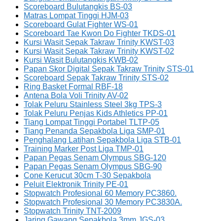
Scoreboard Bulutangkis BS-03
Matras Lompat Tinggi HJM-03
Scoreboard Gulat Fighter WS-01
Scoreboard Tae Kwon Do Fighter TKDS-01
Kursi Wasit Sepak Takraw Trinity KWST-03
Kursi Wasit Sepak Takraw Trinity KWST-02
Kursi Wasit Bulutangkis KWB-02
Papan Skor Digital Sepak Takraw Trinity STS-01
Scoreboard Sepak Takraw Trinity STS-02
Ring Basket Formal RBF-18
Antena Bola Voli Trinity AV-02
Tolak Peluru Stainless Steel 3kg TPS-3
Tolak Peluru Penjas Kids Athletics PP-01
Tiang Lompat Tinggi Portabel TLTP-05
Tiang Penanda Sepakbola Liga SMP-01
Penghalang Latihan Sepakbola Liga STB-01
Training Marker Post Liga TMP-01
Papan Pegas Senam Olympus SBG-120
Papan Pegas Senam Olympus SBG-90
Cone Kerucut 30cm T-30 Sepakbola
Peluit Elektronik Trinity PE-01
Stopwatch Profesional 60 Memory PC3860.
Stopwatch Profesional 30 Memory PC3830A.
Stopwatch Trinity TNT-2009
Jaring Gawang Sepakbola 3mm JGS-03