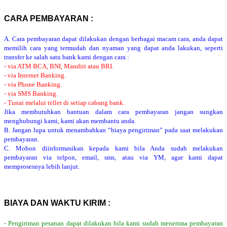
CARA PEMBAYARAN :
A. Cara pembayaran dapat dilakukan dengan berbagai macam cara, anda dapat
memilih cara yang termudah dan nyaman yang dapat anda lakukan, seperti
transfer ke salah satu bank kami dengan cara :
- via ATM BCA, BNI, Mandiri atau BRI.
- via Internet Banking.
- via Phone Banking.
- via SMS Banking.
- Tunai melalui teller di setiap cabang bank.
Jika membutuhkan bantuan dalam cara pembayaran jangan sungkan
menghubungi kami, kami akan membantu anda.
B. Jangan lupa untuk menambahkan “biaya pengiriman” pada saat melakukan
pembayaran.
C. Mohon diinformasikan kepada kami bila Anda sudah melakukan
pembayaran via telpon, email, sms, atau via YM, agar kami dapat
memprosesnya lebih lanjut.
BIAYA DAN WAKTU KIRIM :
- Pengiriman pesanan dapat dilakukan bila kami sudah menerima pembayaran