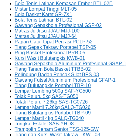
Bola Tenis Latihan Kemasan Ember BTL-02E
Mistar Lompat Tinggi MLT-05
Bola Basket Karet GR-7X1
Bola Tenis Latihan BTL-02
Gawang Sepakbola Profesional GSP-02
Matras Ju Jitsu JJAU MJJ-100
Matras Ju Jitsu JJAU MJJ-64
Papan Catur Lipat Percasi PCLP-52
Tiang Sepak Takraw Portabel TSP-05
Ring Basket Profesional PRB-05
Kursi Wasit Bulutangkis KWB-01
Gawang Sepakbola Aluminium Profesional GSAP-1
Tiang Tanam Bola Basket TTBB-02
Pelindung Badan Pencak Silat BPS-03
Gawang Futsal Aluminium Profesional GFAP-1
Tiang Bulutangkis Portabel TBP-10
Lempar Lembing 500g SAF-YG500
Tolak Peluru 5kg SAS-TG050
Tolak Peluru 7.26kg SAS-TG0726
Lempar Martil 7.26kg SALQ-TG026
Tiang Bulutangkis Portabel TBP-09
Lempar Martil 4kg SALQ-TG040
Tongkat Estafet SAB-YHD8
Trampolin Senam Senior TSS-125-GW
Tiang dan Kursi Wasit Takraw TKWT-03