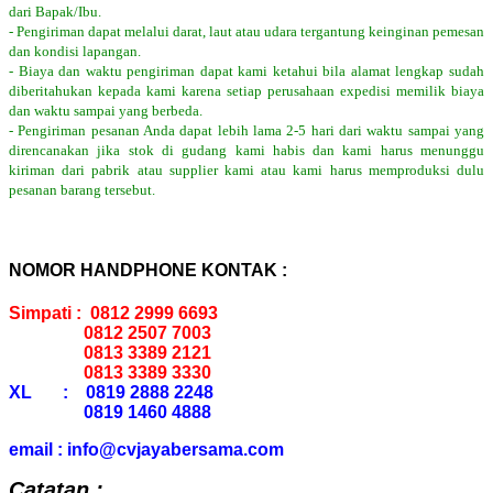
dari Bapak/Ibu.
- Pengiriman dapat melalui darat, laut atau udara tergantung keinginan pemesan
dan kondisi lapangan.
- Biaya dan waktu pengiriman dapat kami ketahui bila alamat lengkap sudah
diberitahukan kepada kami karena setiap perusahaan expedisi memilik biaya
dan waktu sampai yang berbeda.
- Pengiriman pesanan Anda dapat lebih lama 2-5 hari dari waktu sampai yang
direncanakan jika stok di gudang kami habis dan kami harus menunggu
kiriman dari pabrik atau supplier kami atau kami harus memproduksi dulu
pesanan barang tersebut.
NOMOR HANDPHONE KONTAK :
Simpati : 0812 2999 6693
0812 2507 7003
0813 3389 2121
0813 3389 3330
XL : 0819 2888 2248
0819 1460 4888
email : info@cvjayabersama.com
Catatan :