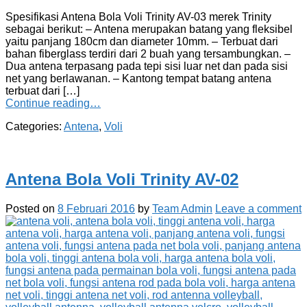
Spesifikasi Antena Bola Voli Trinity AV-03 merek Trinity
sebagai berikut: – Antena merupakan batang yang fleksibel
yaitu panjang 180cm dan diameter 10mm. – Terbuat dari
bahan fiberglass terdiri dari 2 buah yang tersambungkan. –
Dua antena terpasang pada tepi sisi luar net dan pada sisi
net yang berlawanan. – Kantong tempat batang antena
terbuat dari […]
Continue reading…
Categories:
Antena
,
Voli
Antena Bola Voli Trinity AV-02
Posted on
8 Februari 2016
by
Team Admin
Leave a comment