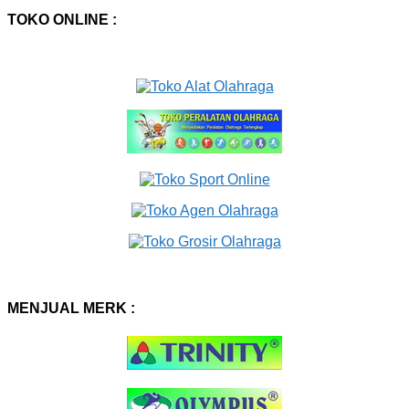
TOKO ONLINE :
MENJUAL MERK :