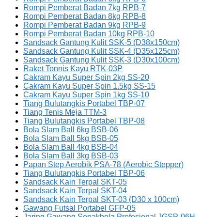
Rompi Pemberat Badan 7kg RPB-7
Rompi Pemberat Badan 8kg RPB-8
Rompi Pemberat Badan 9kg RPB-9
Rompi Pemberat Badan 10kg RPB-10
Sandsack Gantung Kulit SSK-5 (D38x150cm)
Sandsack Gantung Kulit SSK-4 (D35x125cm)
Sandsack Gantung Kulit SSK-3 (D30x100cm)
Raket Tonnis Kayu RTK-03P
Cakram Kayu Super Spin 2kg SS-20
Cakram Kayu Super Spin 1.5kg SS-15
Cakram Kayu Super Spin 1kg SS-10
Tiang Bulutangkis Portabel TBP-07
Tiang Tenis Meja TTM-3
Tiang Bulutangkis Portabel TBP-08
Bola Slam Ball 6kg BSB-06
Bola Slam Ball 5kg BSB-05
Bola Slam Ball 4kg BSB-04
Bola Slam Ball 3kg BSB-03
Papan Step Aerobik PSA-78 (Aerobic Stepper)
Tiang Bulutangkis Portabel TBP-06
Sandsack Kain Terpal SKT-05
Sandsack Kain Terpal SKT-04
Sandsack Kain Terpal SKT-03 (D30 x 100cm)
Gawang Futsal Portabel GFP-05
Jaring Gawang Sepakbola Profesional JGSP-06H