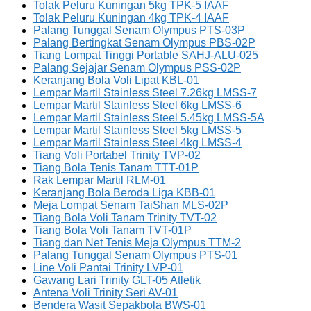
Tolak Peluru Kuningan 5kg TPK-5 IAAF
Tolak Peluru Kuningan 4kg TPK-4 IAAF
Palang Tunggal Senam Olympus PTS-03P
Palang Bertingkat Senam Olympus PBS-02P
Tiang Lompat Tinggi Portable SAHJ-ALU-025
Palang Sejajar Senam Olympus PSS-02P
Keranjang Bola Voli Lipat KBL-01
Lempar Martil Stainless Steel 7.26kg LMSS-7
Lempar Martil Stainless Steel 6kg LMSS-6
Lempar Martil Stainless Steel 5.45kg LMSS-5A
Lempar Martil Stainless Steel 5kg LMSS-5
Lempar Martil Stainless Steel 4kg LMSS-4
Tiang Voli Portabel Trinity TVP-02
Tiang Bola Tenis Tanam TTT-01P
Rak Lempar Martil RLM-01
Keranjang Bola Beroda Liga KBB-01
Meja Lompat Senam TaiShan MLS-02P
Tiang Bola Voli Tanam Trinity TVT-02
Tiang Bola Voli Tanam TVT-01P
Tiang dan Net Tenis Meja Olympus TTM-2
Palang Tunggal Senam Olympus PTS-01
Line Voli Pantai Trinity LVP-01
Gawang Lari Trinity GLT-05 Atletik
Antena Voli Trinity Seri AV-01
Bendera Wasit Sepakbola BWS-01