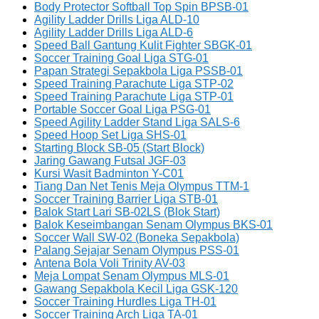
Body Protector Softball Top Spin BPSB-01
Agility Ladder Drills Liga ALD-10
Agility Ladder Drills Liga ALD-6
Speed Ball Gantung Kulit Fighter SBGK-01
Soccer Training Goal Liga STG-01
Papan Strategi Sepakbola Liga PSSB-01
Speed Training Parachute Liga STP-02
Speed Training Parachute Liga STP-01
Portable Soccer Goal Liga PSG-01
Speed Agility Ladder Stand Liga SALS-6
Speed Hoop Set Liga SHS-01
Starting Block SB-05 (Start Block)
Jaring Gawang Futsal JGF-03
Kursi Wasit Badminton Y-C01
Tiang Dan Net Tenis Meja Olympus TTM-1
Soccer Training Barrier Liga STB-01
Balok Start Lari SB-02LS (Blok Start)
Balok Keseimbangan Senam Olympus BKS-01
Soccer Wall SW-02 (Boneka Sepakbola)
Palang Sejajar Senam Olympus PSS-01
Antena Bola Voli Trinity AV-03
Meja Lompat Senam Olympus MLS-01
Gawang Sepakbola Kecil Liga GSK-120
Soccer Training Hurdles Liga TH-01
Soccer Training Arch Liga TA-01