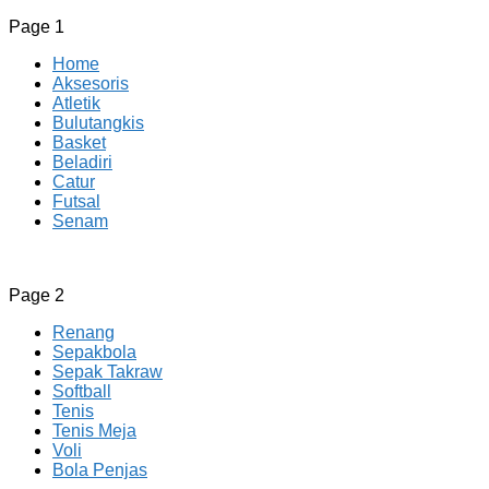
Page 1
Home
Aksesoris
Atletik
Bulutangkis
Basket
Beladiri
Catur
Futsal
Senam
CV JAYA BERSAMA Co Id
Menyediakan Semua Perlengkapan Olahraga Yang
Page 2
Lengkap, Berkualitas Dengan Harga Yang Murah
Renang
Sepakbola
Sepak Takraw
Softball
Tenis
Tenis Meja
Voli
Bola Penjas