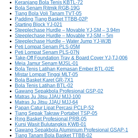
Keranjang Bola Tenis KBTL-72
Bola Senam Ritmik RGB-19G
Tiang Bola Voli Tanam TVT-05
Padding Tiang Basket TTBB-02P
Starting Block YJ-021
Steeplechase Hurdle – Movable YJ-SM – 3,94m
Steeplechase Hurdle – Movable YJ-SM – 5m
Steeplechase Hurdle – Water Jump YJ-WJB
Peti Lompat Senam PLS-05M
Peti Lompat Senam PLS-07N
Take-Off Foundation Tray & Board Cover YJ-TJ-006
Meja Jamur Senam MJSL-01
Bola Tenis Latihan Kemasan Ember BTL-02E
Mistar Lompat Tinggi MLT-05
Bola Basket Karet GR-7X1
Bola Tenis Latihan BTL-02
Gawang Sepakbola Profesional GSP-02
Matras Ju Jitsu JJAU MJJ-100
Matras Ju Jitsu JJAU MJJ-64
Papan Catur Lipat Percasi PCLP-52
Tiang Sepak Takraw Portabel TSP-05
Ring Basket Profesional PRB-05
Kursi Wasit Bulutangkis KWB-01
Gawang Sepakbola Aluminium Profesional GSAP-1
Tiang Tanam Bola Basket TTBB-02