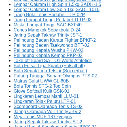
Lempar Cakram High Spin 1.5kg SADH-1.5
Lempar Cakram Low Spin 1kg SADL-1010
Tiang Bola Tenis Portabel TTP-02P
Tiang Lompat Tinggi Portabel TLTP-03
Mistar Lompat Tinggi SAC-BX040
Cones Mangkok Sepakbola D-24
Jaring Sepak Takraw Trinity JST-1
Pelindung Badan Karate Fighter BPKF-2
Pelindung Badan Taekwondo BPT-02
Pelindung Kepala Wushu PKW-02
Pelindung Kepala Kempo PKP-02
Take-off Board SA-TO1 World Athletics
Bola Futsal Liga Sparta (Futsalball)
Bola Sepak Liga Telstar (Soccerball)
Palang Tunggal Senam Olympus PTS-02
Matras Gulat UWW GL-60B
Bola Tonnis STG-2 Top Spin
Glove Softball Kulit GSK-01
Lingkaran Lempar Martil LLM-01
Lingkaran Tolak Peluru LTP-01
Scoreboard Olahraga Tenis TS-02
Jaring Olahraga Voli Trinity JBV-2
Meja Tenis MDF-18 Olympus
Jaring Sepak Takraw Trinity JST-2
Jaring Pantul Sepakbola Single JPSS-24