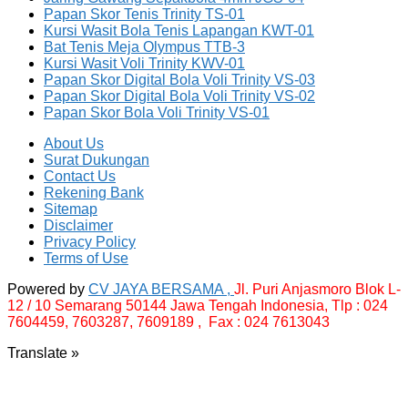
Papan Skor Tenis Trinity TS-01
Kursi Wasit Bola Tenis Lapangan KWT-01
Bat Tenis Meja Olympus TTB-3
Kursi Wasit Voli Trinity KWV-01
Papan Skor Digital Bola Voli Trinity VS-03
Papan Skor Digital Bola Voli Trinity VS-02
Papan Skor Bola Voli Trinity VS-01
About Us
Surat Dukungan
Contact Us
Rekening Bank
Sitemap
Disclaimer
Privacy Policy
Terms of Use
Powered by
CV JAYA BERSAMA ,
Jl. Puri Anjasmoro Blok L-
12 / 10 Semarang 50144 Jawa Tengah Indonesia,
Tlp : 024
7604459, 7603287, 7609189 , Fax : 024 7613043
Translate »