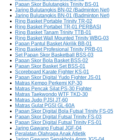
Papan Skor Bulutangkis Trinity BS-01
Jaring Bulutangkis BN-02 (Badminton Net)
Jaring Bulutangkis BN-01 (Badminton Net)
Ring Basket Portable Trinity TR-02
Ring Basket Portabel TR-01 PERBASI
Ring Basket Tanam Trinity TTB-01
Ring Basket Wall Mounted Trinity WBG-03
Papan Pantul Basket Akrilik BB-01
Ring Basket Profesional Trinity PRB-01
Set Papan Skor Basketball BSS-03
Papan Skor Bola Basket BSS-02
Papan Skor Basket Set BSS-01
Scoreboard Karate Fighter KS-01
Papan Skor Digital Yudo Fighter JS-01
Matras Kempo Perkemi KP-30
Matras Pencak Silat PS-30 Fighter
Matras Taekwondo WTF TKD-30
Matras Judo PJSI JT-60
Matras Gulat PGSI GL-60A
Papan Skor Digital Bola Futsal Trinity FS-05
Papan Skor Digital Futsal Trinity FS-03
Papan Skor Digital Futsal Trinity FS-01
Jaring Gawang Futsal JGF-04
Peralatan Olahraga Anak Atletik
Jaring Gawang Sepakbola 4mm JGS-04