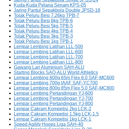
Kuda-Kuda Pelana Senam KPS-05
Jaring Pantul Sepakbola Double JPSD-18
Tolak Peluru Besi 7.26kg TPB-7
Tolak Peluru Besi 6kg TPB-6
Tolak Peluru Besi 5kg TPB-5
Tolak Peluru Besi 4kg TPB-4
Tolak Peluru Besi 3kg TPB-3
Tolak Peluru Besi 1kg TPB-1
Lempar Lembing Latihan LLL-500
Lempar Lembing Latihan LLL-600
Lempar Lembing Latihan LLL-700
Lempar Lembing Latihan LLL-800
Gawang Lari Aluminium SAH-ALU
Starting Blocks SAQ-ALU World Athletics
Lempar Lembing 600g 65m Flex 6.0 SAF-MC600
Lempar Lembing 700g IAAF SAF-YC700
Lempar Lembing 800g 85m Flex 5.0 SAF-MC800
Lempar Lembing Pertandingan YJ-600
Lempar Lembing Pertandingan YJ-700
Lempar Lembing Pertandingan YJ-800
Lempar Cakram Kompetisi 2kg LCK-2
Lempar Cakram Kompetisi 1.5kg LCK-1.5
Lempar Cakram Kompetisi 1kg LCK-1
Speed Agility Hoops Liga SAH-40