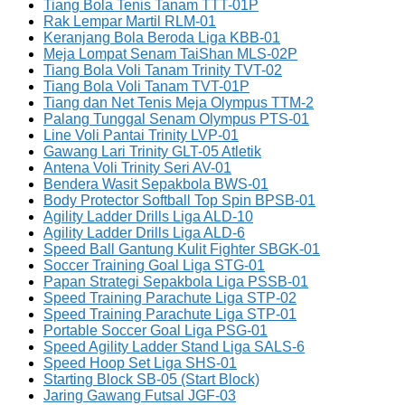
Tiang Bola Tenis Tanam TTT-01P
Rak Lempar Martil RLM-01
Keranjang Bola Beroda Liga KBB-01
Meja Lompat Senam TaiShan MLS-02P
Tiang Bola Voli Tanam Trinity TVT-02
Tiang Bola Voli Tanam TVT-01P
Tiang dan Net Tenis Meja Olympus TTM-2
Palang Tunggal Senam Olympus PTS-01
Line Voli Pantai Trinity LVP-01
Gawang Lari Trinity GLT-05 Atletik
Antena Voli Trinity Seri AV-01
Bendera Wasit Sepakbola BWS-01
Body Protector Softball Top Spin BPSB-01
Agility Ladder Drills Liga ALD-10
Agility Ladder Drills Liga ALD-6
Speed Ball Gantung Kulit Fighter SBGK-01
Soccer Training Goal Liga STG-01
Papan Strategi Sepakbola Liga PSSB-01
Speed Training Parachute Liga STP-02
Speed Training Parachute Liga STP-01
Portable Soccer Goal Liga PSG-01
Speed Agility Ladder Stand Liga SALS-6
Speed Hoop Set Liga SHS-01
Starting Block SB-05 (Start Block)
Jaring Gawang Futsal JGF-03