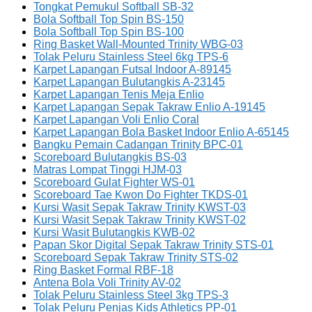
Tongkat Pemukul Softball SB-32
Bola Softball Top Spin BS-150
Bola Softball Top Spin BS-100
Ring Basket Wall-Mounted Trinity WBG-03
Tolak Peluru Stainless Steel 6kg TPS-6
Karpet Lapangan Futsal Indoor A-89145
Karpet Lapangan Bulutangkis A-23145
Karpet Lapangan Tenis Meja Enlio
Karpet Lapangan Sepak Takraw Enlio A-19145
Karpet Lapangan Voli Enlio Coral
Karpet Lapangan Bola Basket Indoor Enlio A-65145
Bangku Pemain Cadangan Trinity BPC-01
Scoreboard Bulutangkis BS-03
Matras Lompat Tinggi HJM-03
Scoreboard Gulat Fighter WS-01
Scoreboard Tae Kwon Do Fighter TKDS-01
Kursi Wasit Sepak Takraw Trinity KWST-03
Kursi Wasit Sepak Takraw Trinity KWST-02
Kursi Wasit Bulutangkis KWB-02
Papan Skor Digital Sepak Takraw Trinity STS-01
Scoreboard Sepak Takraw Trinity STS-02
Ring Basket Formal RBF-18
Antena Bola Voli Trinity AV-02
Tolak Peluru Stainless Steel 3kg TPS-3
Tolak Peluru Penjas Kids Athletics PP-01