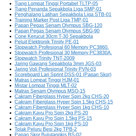
Tiang Lompat Tinggi Portabel TLTP-05
Tiang Penanda Sepakbola Liga SMP-01
Penghalang Latihan Sepakbola Liga STB-01
Training Marker Post Liga TMP-01
Papan Pegas Senam Olympus SBG-120
Papan Pegas Senam Olympus SBG-90
Cone Kerucut 30cm T-30 Sepakbola
Peluit Elektronik Trinity PE-01
Stopwatch Profesional 60 Memory PC3860.
Stopwatch Profesional 30 Memory PC3830A.
Stopwatch Trinity TNT-2009
Jaring Gawang Sepakbola 3mm JGS-03
Jaring Voli Profesional Trinity PVN-03
Scoreboard Lari Sprint DSS-01 (Papan Skor)
Matras Lompat Tinggi HJM-01
Mistar Lompat Tinggi MLT-02
Matras Senam Olympus MSO-15
Cakram Fiberglass Hyper Spin 2kg CHS-20
Cakram Fiberglass Hyper Spin 1.5kg CHS-15
Cakram Fiberglass Hyper Spin 1kg CHS-10
Cakram Kayu Pro Spin 2kg PS-20
Cakram Kayu Pro Spin 1.5kg PS-15
Cakram Kayu Pro Spin 1kg PS-10
Tolak Peluru Besi 2kg TPB-2
Papan Skor Bulutangkis BS-02