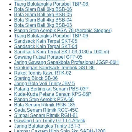
Tiang Bulutangkis Portabel TBP-08
Bola Slam Ball 6kg BSB-06
Bola Slam Ball 5kg BSB-05
Bola Slam Ball 4kg BSB-04
Bola Slam Ball 3kg BSB-03
Papan Step Aerobik PSA-78 (Aerobic Stepper)
Tiang Bulutangkis Portabel TBP-06
Sandsack Kain Terpal SKT-05
Sandsack Kain Terpal SKT-04
Sandsack Kain Terpal SKT-03 (D30 x 100cm)
Gawang Futsal Portabel GFP-05
Jaring Gawang Sepakbola Profesional JGSP-06H
Gantungan Sandsack Tembok GST-86
Raket Tonnis Kayu RTK-02
Starting Block SB-06
Jaring Bola Voli Trinity JBV-5
Palang Bertingkat Senam PBS-03P
Kuda-Kuda Pelana Senam KPS-06P
Papan Step Aerobik PSA-68
Bola Senam Ritmik RGB-185
Gada Senam Ritmik RGC-45C
Simpai Senam Ritmik RGH-81
Gawang Lari Trinity GLT-01 Atletik
Jaring Bulutangkis Trinity JBT-3
Lempar Cakram High Spin 2kg SADH-1200