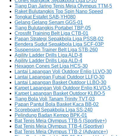
Cones Mangkok Sepakbola Liga D-20
Tiang Dan Jaring Tenis Meja Olympus TTM-5
Raket Bulutangkis Top Spin Nano Speed
Tongkat Estafet SAB-YH080
Gelang Gelang Senam GGS-01
Tiang Bulutangkis Portabel TBP-05
Crossfit Training Belt Liga CTB-01
Papan Strategi Sepakbola Liga PSSB-02
Bendera Sudut Sepakbola Liga SCF-03P
Suspension Trainer Belt Liga STB-260
Agility Ladder Drills Liga ALD-8
Agility Ladder Drills Liga ALD-4
Hexagon Cones Set Liga HCS-30
Lantai Lapangan Voli Outdoor Enlio LLVO-30
Lantai Lapangan Futsal Outdoor LLFO-30
Lantai Lapangan Basket Outdoor LLBO-30
Karpet Lapangan Voli Outdoor Enlio KLVO-5
Karpet Lapangan Basket Outdoor KLBO-5
Tiang Bola Voli Tanam Trinity TVT-03
Papan Pantul Bola Basket Kaca BB-02
Scoreboard Sepakbola Liga SS-240
Pelindung Badan Kempo BPK-01
Bat Tenis Meja Olympus TTB-5 (Sportive+)
Bat Tenis Meja Olympus TTB-4 (Sportive)
Bat Tenis Meja Olympus TTB-2 (Advance+)