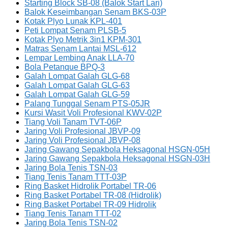
Starting Block SB-08 (Balok Start Lari)
Balok Keseimbangan Senam BKS-03P
Kotak Plyo Lunak KPL-401
Peti Lompat Senam PLSB-5
Kotak Plyo Metrik 3in1 KPM-301
Matras Senam Lantai MSL-612
Lempar Lembing Anak LLA-70
Bola Petanque BPQ-3
Galah Lompat Galah GLG-68
Galah Lompat Galah GLG-63
Galah Lompat Galah GLG-59
Palang Tunggal Senam PTS-05JR
Kursi Wasit Voli Profesional KWV-02P
Tiang Voli Tanam TVT-06P
Jaring Voli Profesional JBVP-09
Jaring Voli Profesional JBVP-08
Jaring Gawang Sepakbola Heksagonal HSGN-05H
Jaring Gawang Sepakbola Heksagonal HSGN-03H
Jaring Bola Tenis TSN-03
Tiang Tenis Tanam TTT-03P
Ring Basket Hidrolik Portabel TR-06
Ring Basket Portabel TR-08 (Hidrolik)
Ring Basket Portabel TR-09 Hidrolik
Tiang Tenis Tanam TTT-02
Jaring Bola Tenis TSN-02