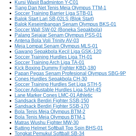
Kursi Wasit Badminton Y-C01
Tiang Dan Net Tenis Meja Olympus TTM-1
Soccer Training Barrier Liga STB-01
Balok Start Lari SB-02LS (Blok Start)
Balok Keseimbangan Senam Olympus BKS-01
Soccer Wall SW-02 (Boneka Sepakbola)
Palang Sejajar Senam Olympus PSS-01
Antena Bola Voli Trinity AV-03
Meja Lompat Senam Olympus MLS-01
Gawang Sepakbola Kecil Liga GSK-120
Soccer Training Hurdles Liga TH-01
Soccer Training Arch Liga TA-01
Kick Boxing Dummy Fighter KBD-180
Papan Pegas Senam Profesional Olympus SBG-9P
Cones Hurdles Sepakbola CH-30
Soccer Training Hurdles Set Liga STH-5
Soccer Adjustable Hurdles Liga SAH-45
Lane Marker Cones LMC-01 Athletic
Sandsack Berdiri Fighter SSB-150
Sandsack Berdiri Fighter SSB-170
Bola Tenis Meja Olympus BTM-2
Bola Tenis Meja Olympus BTM-1
Matras Wushu Fighter MW-30
Batting Helmet Softball Top Spin BHS-01
Tongkat Pemukul Softball SB-34