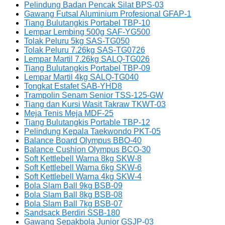
Pelindung Badan Pencak Silat BPS-03
Gawang Futsal Aluminium Profesional GFAP-1
Tiang Bulutangkis Portabel TBP-10
Lempar Lembing 500g SAF-YG500
Tolak Peluru 5kg SAS-TG050
Tolak Peluru 7.26kg SAS-TG0726
Lempar Martil 7.26kg SALQ-TG026
Tiang Bulutangkis Portabel TBP-09
Lempar Martil 4kg SALQ-TG040
Tongkat Estafet SAB-YHD8
Trampolin Senam Senior TSS-125-GW
Tiang dan Kursi Wasit Takraw TKWT-03
Meja Tenis Meja MDF-25
Tiang Bulutangkis Portable TBP-12
Pelindung Kepala Taekwondo PKT-05
Balance Board Olympus BBO-40
Balance Cushion Olympus BCO-30
Soft Kettlebell Warna 8kg SKW-8
Soft Kettlebell Warna 6kg SKW-6
Soft Kettlebell Warna 4kg SKW-4
Bola Slam Ball 9kg BSB-09
Bola Slam Ball 8kg BSB-08
Bola Slam Ball 7kg BSB-07
Sandsack Berdiri SSB-180
Gawang Sepakbola Junior GSJP-03