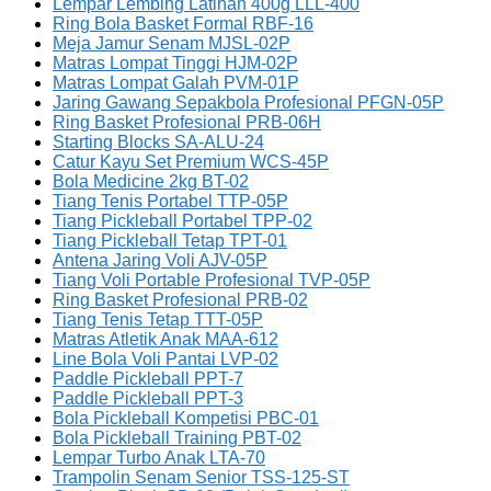
Lempar Lembing Latihan 400g LLL-400
Ring Bola Basket Formal RBF-16
Meja Jamur Senam MJSL-02P
Matras Lompat Tinggi HJM-02P
Matras Lompat Galah PVM-01P
Jaring Gawang Sepakbola Profesional PFGN-05P
Ring Basket Profesional PRB-06H
Starting Blocks SA-ALU-24
Catur Kayu Set Premium WCS-45P
Bola Medicine 2kg BT-02
Tiang Tenis Portabel TTP-05P
Tiang Pickleball Portabel TPP-02
Tiang Pickleball Tetap TPT-01
Antena Jaring Voli AJV-05P
Tiang Voli Portable Profesional TVP-05P
Ring Basket Profesional PRB-02
Tiang Tenis Tetap TTT-05P
Matras Atletik Anak MAA-612
Line Bola Voli Pantai LVP-02
Paddle Pickleball PPT-7
Paddle Pickleball PPT-3
Bola Pickleball Kompetisi PBC-01
Bola Pickleball Training PBT-02
Lempar Turbo Anak LTA-70
Trampolin Senam Senior TSS-125-ST