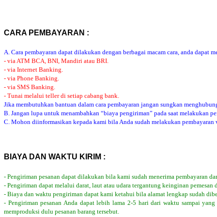
CARA PEMBAYARAN :
A. Cara pembayaran dapat dilakukan dengan berbagai macam cara, anda dapat mem
- via ATM BCA, BNI, Mandiri atau BRI.
- via Internet Banking.
- via Phone Banking.
- via SMS Banking.
- Tunai melalui teller di setiap cabang bank.
Jika membutuhkan bantuan dalam cara pembayaran jangan sungkan menghubung
B. Jangan lupa untuk menambahkan “biaya pengiriman” pada saat melakukan p
C. Mohon diinformasikan kepada kami bila Anda sudah melakukan pembayaran via
BIAYA DAN WAKTU KIRIM :
- Pengiriman pesanan dapat dilakukan bila kami sudah menerima pembayaran dar
- Pengiriman dapat melalui darat, laut atau udara tergantung keinginan pemesan 
- Biaya dan waktu pengiriman dapat kami ketahui bila alamat lengkap sudah dib
- Pengiriman pesanan Anda dapat lebih lama 2-5 hari dari waktu sampai yang
memproduksi dulu pesanan barang tersebut.