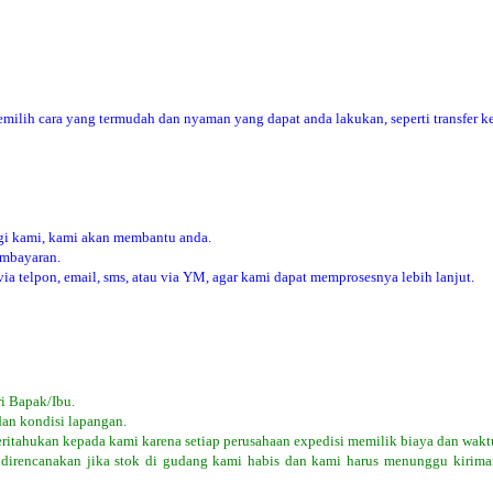
ilih cara yang termudah dan nyaman yang dapat anda lakukan, seperti transfer ke
i kami, kami akan membantu anda.
embayaran.
 telpon, email, sms, atau via YM, agar kami dapat memprosesnya lebih lanjut.
i Bapak/Ibu.
dan kondisi lapangan.
eritahukan kepada kami karena setiap perusahaan expedisi memilik biaya dan wakt
 direncanakan jika stok di gudang kami habis dan kami harus menunggu kiriman