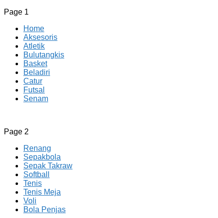
Page 1
Home
Aksesoris
Atletik
Bulutangkis
Basket
Beladiri
Catur
Futsal
Senam
CV JAYA BERSAMA Co Id
Menyediakan Semua Perlengkapan Olahraga Yang Lengkap, 
Page 2
Renang
Sepakbola
Sepak Takraw
Softball
Tenis
Tenis Meja
Voli
Bola Penjas