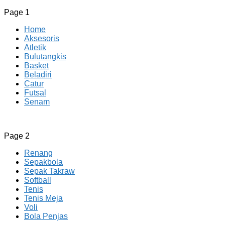
Page 1
Home
Aksesoris
Atletik
Bulutangkis
Basket
Beladiri
Catur
Futsal
Senam
CV JAYA BERSAMA Co Id
Menyediakan Semua Perlengkapan Olahraga Yang Lengkap, 
Page 2
Renang
Sepakbola
Sepak Takraw
Softball
Tenis
Tenis Meja
Voli
Bola Penjas