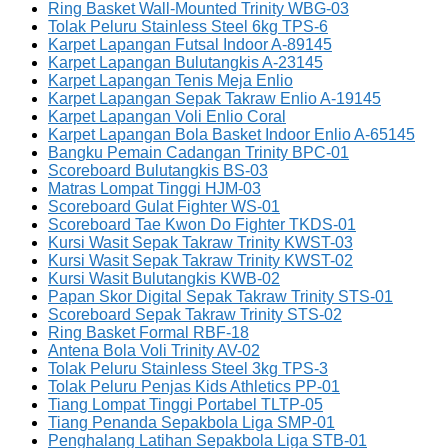
Ring Basket Wall-Mounted Trinity WBG-03
Tolak Peluru Stainless Steel 6kg TPS-6
Karpet Lapangan Futsal Indoor A-89145
Karpet Lapangan Bulutangkis A-23145
Karpet Lapangan Tenis Meja Enlio
Karpet Lapangan Sepak Takraw Enlio A-19145
Karpet Lapangan Voli Enlio Coral
Karpet Lapangan Bola Basket Indoor Enlio A-65145
Bangku Pemain Cadangan Trinity BPC-01
Scoreboard Bulutangkis BS-03
Matras Lompat Tinggi HJM-03
Scoreboard Gulat Fighter WS-01
Scoreboard Tae Kwon Do Fighter TKDS-01
Kursi Wasit Sepak Takraw Trinity KWST-03
Kursi Wasit Sepak Takraw Trinity KWST-02
Kursi Wasit Bulutangkis KWB-02
Papan Skor Digital Sepak Takraw Trinity STS-01
Scoreboard Sepak Takraw Trinity STS-02
Ring Basket Formal RBF-18
Antena Bola Voli Trinity AV-02
Tolak Peluru Stainless Steel 3kg TPS-3
Tolak Peluru Penjas Kids Athletics PP-01
Tiang Lompat Tinggi Portabel TLTP-05
Tiang Penanda Sepakbola Liga SMP-01
Penghalang Latihan Sepakbola Liga STB-01