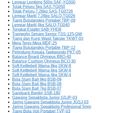
Lempar Lembing 500g SAF-YG500
Tolak Peluru 5kg SAS-TG050
Tolak Peluru 7.26kg SAS-TG0726
Lempar Martil 7.26kg SALQ-TG026
Tiang Bulutangkis Portabel TBP-09
Lempar Martil 4kg SALQ-TG040
Tongkat Estafet SAB-YHD8
Trampolin Senam Senior TSS-125-GW
Tiang dan Kursi Wasit Takraw TKWT-03
Meja Tenis Meja MDF-25
Tiang Bulutangkis Portable TBP-12
Pelindung Kepala Taekwondo PKT-05
Balance Board Olympus BBO-40
Balance Cushion Olympus BCO-30
Soft Kettlebell Warna 8kg SKW-8
Soft Kettlebell Warna 6kg SKW-6
Soft Kettlebell Warna 4kg SKW-4
Bola Slam Ball 9kg BSB-09
Bola Slam Ball 8kg BSB-08
Bola Slam Ball 7kg BSB-07
Sandsack Berdiri SSB-180
Gawang Sepakbola Junior GSJP-03
Jaring Gawang Sepakbola Junior JGSJ-03
Jaring Gawang Sepakbola Profesional 5mm
Tiang Bola Voli Portabel TVP-03