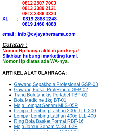
0812 2507 7003
0813 3389 2121
0813 3389 3330
XL : 0819 2888 2248
0819 1460 4888
email : info@cvjayabersama.com
Catatan :
Nomor Hp hanya aktif di jam kerja !
Silahkan hubungi marketing kami.
Nomor Hp diatas ada WA-nya.
ARTIKEL ALAT OLAHRAGA :
Gawang Sepakbola Profesional GSP-03
Gawang Futsal Profesional GFP-02
Tiang Bulutangkis Portabel TBP-01
Bola Medicine 1kg BT-01
Meja Lompat Senam MLS-05P
Lempar Lembing Latihan 300g LLL-300
Lempar Lembing Latihan 400g LLL-400
Ring Bola Basket Formal RBF-16
Meja Jamur Senam MJSL-02P