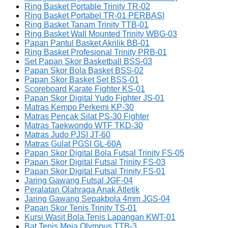
Ring Basket Portable Trinity TR-02
Ring Basket Portabel TR-01 PERBASI
Ring Basket Tanam Trinity TTB-01
Ring Basket Wall Mounted Trinity WBG-03
Papan Pantul Basket Akrilik BB-01
Ring Basket Profesional Trinity PRB-01
Set Papan Skor Basketball BSS-03
Papan Skor Bola Basket BSS-02
Papan Skor Basket Set BSS-01
Scoreboard Karate Fighter KS-01
Papan Skor Digital Yudo Fighter JS-01
Matras Kempo Perkemi KP-30
Matras Pencak Silat PS-30 Fighter
Matras Taekwondo WTF TKD-30
Matras Judo PJSI JT-60
Matras Gulat PGSI GL-60A
Papan Skor Digital Bola Futsal Trinity FS-05
Papan Skor Digital Futsal Trinity FS-03
Papan Skor Digital Futsal Trinity FS-01
Jaring Gawang Futsal JGF-04
Peralatan Olahraga Anak Atletik
Jaring Gawang Sepakbola 4mm JGS-04
Papan Skor Tenis Trinity TS-01
Kursi Wasit Bola Tenis Lapangan KWT-01
Bat Tenis Meja Olympus TTB-3