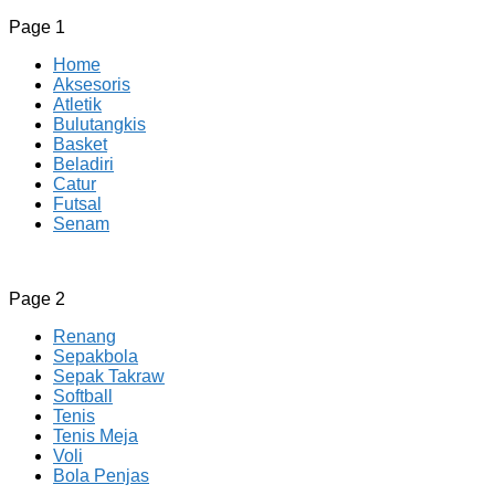
Page 1
Home
Aksesoris
Atletik
Bulutangkis
Basket
Beladiri
Catur
Futsal
Senam
CV JAYA BERSAMA Co Id
Menyediakan Semua Perlengkapan Olahraga Yang
Page 2
Lengkap, Berkualitas Dengan Harga Yang Murah
Renang
Sepakbola
Sepak Takraw
Softball
Tenis
Tenis Meja
Voli
Bola Penjas