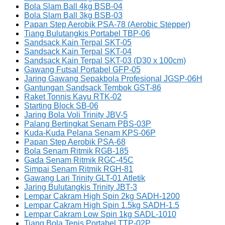
Bola Slam Ball 4kg BSB-04
Bola Slam Ball 3kg BSB-03
Papan Step Aerobik PSA-78 (Aerobic Stepper)
Tiang Bulutangkis Portabel TBP-06
Sandsack Kain Terpal SKT-05
Sandsack Kain Terpal SKT-04
Sandsack Kain Terpal SKT-03 (D30 x 100cm)
Gawang Futsal Portabel GFP-05
Jaring Gawang Sepakbola Profesional JGSP-06H
Gantungan Sandsack Tembok GST-86
Raket Tonnis Kayu RTK-02
Starting Block SB-06
Jaring Bola Voli Trinity JBV-5
Palang Bertingkat Senam PBS-03P
Kuda-Kuda Pelana Senam KPS-06P
Papan Step Aerobik PSA-68
Bola Senam Ritmik RGB-185
Gada Senam Ritmik RGC-45C
Simpai Senam Ritmik RGH-81
Gawang Lari Trinity GLT-01 Atletik
Jaring Bulutangkis Trinity JBT-3
Lempar Cakram High Spin 2kg SADH-1200
Lempar Cakram High Spin 1.5kg SADH-1.5
Lempar Cakram Low Spin 1kg SADL-1010
Tiang Bola Tenis Portabel TTP-02P