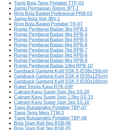
Tiang Bola Tenis Portabel TTP-03
Jaring Permainan Tonnis JPT-1
Ring Bola Basket Profesional PRB-03
Jaring Bola Voli JBV-1
Ring Bola Basket Portabel TR-07
Rompi Pemberat Badan 3kg RPB-3
Rompi Pemberat Badan 4kg RPB-4
Rompi Pemberat Badan 5kg RPB-5
Rompi Pemberat Badan 6kg RPB-6
Rompi Pemberat Badan 7kg RPB-7
Rompi Pemberat Badan 8kg RPB-8
Rompi Pemberat Badan 9kg RPB-9
Rompi Pemberat Badan 10kg RPB-10
Sandsack Gantung Kulit SSK-5 (D38x150cm)
Sandsack Gantung Kulit SSK-4 (D35x125cm)
Sandsack Gantung Kulit SSK-3 (D30x100cm)
Raket Tonnis Kayu RTK-03P
Cakram Kayu Super Spin 2kg SS-20
Cakram Kayu Super Spin 1.5kg SS-15
Cakram Kayu Super Spin 1kg SS-10
Tiang Bulutangkis Portabel TBP-07
Tiang Tenis Meja TTM-3
Tiang Bulutangkis Portabel TBP-08
Bola Slam Ball 6kg BSB-06
Bola Slam Ball 5kg BSB-05