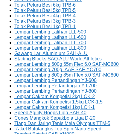
Tolak Peluru Besi 6kg TPB-6
Tolak Peluru Besi 5kg TPB-5
Tolak Peluru Besi 4kg TPB-4
Tolak Peluru Besi 3kg TPB-3
Tolak Peluru Besi 1kg TPB-1
Lempar Lembing Latihan LLL-500
Lempar Lembing Latihan LLL-600
Lempar Lembing Latihan LLL-700
Lempar Lembing Latihan LLL-800
Gawang Lari Aluminium SAH-ALU
Starting Blocks SAQ-ALU World Athletics
Lempar Lembing 600g 65m Flex 6.0 SAF-MC600
Lempar Lembing 700g IAAF SAF-YC700
Lempar Lembing 800g 85m Flex 5.0 SAF-MC800
Lempar Lembing Pertandingan YJ-600
Lempar Lembing Pertandingan YJ-700
Lempar Lembing Pertandingan YJ-800
Lempar Cakram Kompetisi 2kg LCK-2
Lempar Cakram Kompetisi 1.5kg LCK-1.5
Lempar Cakram Kompetisi 1kg LCK-1
Speed Agility Hoops Liga SAH-40
Cones Mangkok Sepakbola Liga D-20
Tiang Dan Jaring Tenis Meja Olympus TTM-5
Raket Bulutangkis Top Spin Nano Speed