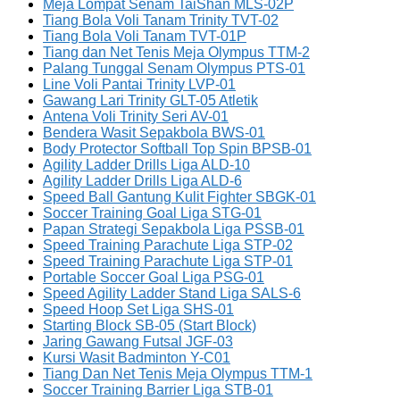
Meja Lompat Senam TaiShan MLS-02P
Tiang Bola Voli Tanam Trinity TVT-02
Tiang Bola Voli Tanam TVT-01P
Tiang dan Net Tenis Meja Olympus TTM-2
Palang Tunggal Senam Olympus PTS-01
Line Voli Pantai Trinity LVP-01
Gawang Lari Trinity GLT-05 Atletik
Antena Voli Trinity Seri AV-01
Bendera Wasit Sepakbola BWS-01
Body Protector Softball Top Spin BPSB-01
Agility Ladder Drills Liga ALD-10
Agility Ladder Drills Liga ALD-6
Speed Ball Gantung Kulit Fighter SBGK-01
Soccer Training Goal Liga STG-01
Papan Strategi Sepakbola Liga PSSB-01
Speed Training Parachute Liga STP-02
Speed Training Parachute Liga STP-01
Portable Soccer Goal Liga PSG-01
Speed Agility Ladder Stand Liga SALS-6
Speed Hoop Set Liga SHS-01
Starting Block SB-05 (Start Block)
Jaring Gawang Futsal JGF-03
Kursi Wasit Badminton Y-C01
Tiang Dan Net Tenis Meja Olympus TTM-1
Soccer Training Barrier Liga STB-01