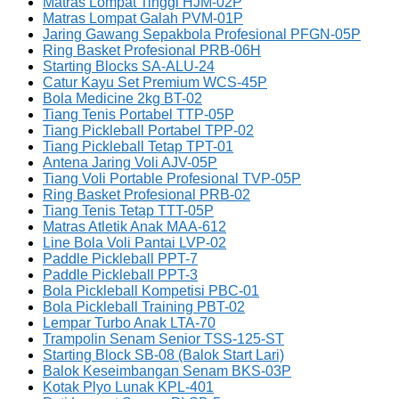
Matras Lompat Tinggi HJM-02P
Matras Lompat Galah PVM-01P
Jaring Gawang Sepakbola Profesional PFGN-05P
Ring Basket Profesional PRB-06H
Starting Blocks SA-ALU-24
Catur Kayu Set Premium WCS-45P
Bola Medicine 2kg BT-02
Tiang Tenis Portabel TTP-05P
Tiang Pickleball Portabel TPP-02
Tiang Pickleball Tetap TPT-01
Antena Jaring Voli AJV-05P
Tiang Voli Portable Profesional TVP-05P
Ring Basket Profesional PRB-02
Tiang Tenis Tetap TTT-05P
Matras Atletik Anak MAA-612
Line Bola Voli Pantai LVP-02
Paddle Pickleball PPT-7
Paddle Pickleball PPT-3
Bola Pickleball Kompetisi PBC-01
Bola Pickleball Training PBT-02
Lempar Turbo Anak LTA-70
Trampolin Senam Senior TSS-125-ST
Starting Block SB-08 (Balok Start Lari)
Balok Keseimbangan Senam BKS-03P
Kotak Plyo Lunak KPL-401