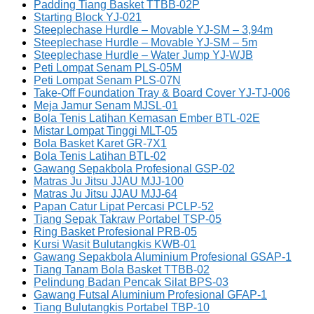
Padding Tiang Basket TTBB-02P
Starting Block YJ-021
Steeplechase Hurdle – Movable YJ-SM – 3,94m
Steeplechase Hurdle – Movable YJ-SM – 5m
Steeplechase Hurdle – Water Jump YJ-WJB
Peti Lompat Senam PLS-05M
Peti Lompat Senam PLS-07N
Take-Off Foundation Tray & Board Cover YJ-TJ-006
Meja Jamur Senam MJSL-01
Bola Tenis Latihan Kemasan Ember BTL-02E
Mistar Lompat Tinggi MLT-05
Bola Basket Karet GR-7X1
Bola Tenis Latihan BTL-02
Gawang Sepakbola Profesional GSP-02
Matras Ju Jitsu JJAU MJJ-100
Matras Ju Jitsu JJAU MJJ-64
Papan Catur Lipat Percasi PCLP-52
Tiang Sepak Takraw Portabel TSP-05
Ring Basket Profesional PRB-05
Kursi Wasit Bulutangkis KWB-01
Gawang Sepakbola Aluminium Profesional GSAP-1
Tiang Tanam Bola Basket TTBB-02
Pelindung Badan Pencak Silat BPS-03
Gawang Futsal Aluminium Profesional GFAP-1
Tiang Bulutangkis Portabel TBP-10