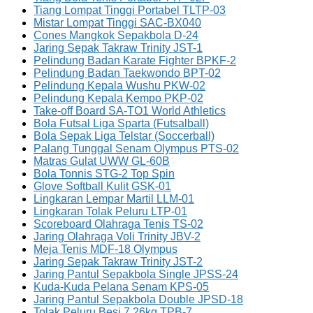
Tiang Lompat Tinggi Portabel TLTP-03
Mistar Lompat Tinggi SAC-BX040
Cones Mangkok Sepakbola D-24
Jaring Sepak Takraw Trinity JST-1
Pelindung Badan Karate Fighter BPKF-2
Pelindung Badan Taekwondo BPT-02
Pelindung Kepala Wushu PKW-02
Pelindung Kepala Kempo PKP-02
Take-off Board SA-TO1 World Athletics
Bola Futsal Liga Sparta (Futsalball)
Bola Sepak Liga Telstar (Soccerball)
Palang Tunggal Senam Olympus PTS-02
Matras Gulat UWW GL-60B
Bola Tonnis STG-2 Top Spin
Glove Softball Kulit GSK-01
Lingkaran Lempar Martil LLM-01
Lingkaran Tolak Peluru LTP-01
Scoreboard Olahraga Tenis TS-02
Jaring Olahraga Voli Trinity JBV-2
Meja Tenis MDF-18 Olympus
Jaring Sepak Takraw Trinity JST-2
Jaring Pantul Sepakbola Single JPSS-24
Kuda-Kuda Pelana Senam KPS-05
Jaring Pantul Sepakbola Double JPSD-18
Tolak Peluru Besi 7.26kg TPB-7