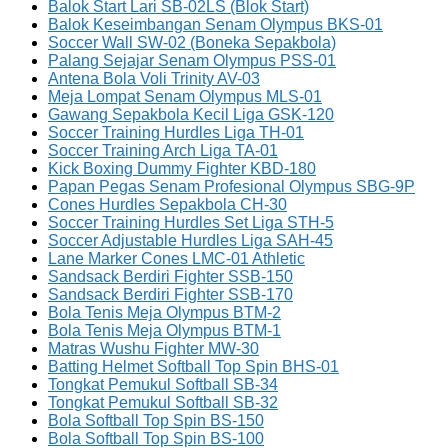
Balok Start Lari SB-02LS (Blok Start)
Balok Keseimbangan Senam Olympus BKS-01
Soccer Wall SW-02 (Boneka Sepakbola)
Palang Sejajar Senam Olympus PSS-01
Antena Bola Voli Trinity AV-03
Meja Lompat Senam Olympus MLS-01
Gawang Sepakbola Kecil Liga GSK-120
Soccer Training Hurdles Liga TH-01
Soccer Training Arch Liga TA-01
Kick Boxing Dummy Fighter KBD-180
Papan Pegas Senam Profesional Olympus SBG-9P
Cones Hurdles Sepakbola CH-30
Soccer Training Hurdles Set Liga STH-5
Soccer Adjustable Hurdles Liga SAH-45
Lane Marker Cones LMC-01 Athletic
Sandsack Berdiri Fighter SSB-150
Sandsack Berdiri Fighter SSB-170
Bola Tenis Meja Olympus BTM-2
Bola Tenis Meja Olympus BTM-1
Matras Wushu Fighter MW-30
Batting Helmet Softball Top Spin BHS-01
Tongkat Pemukul Softball SB-34
Tongkat Pemukul Softball SB-32
Bola Softball Top Spin BS-150
Bola Softball Top Spin BS-100