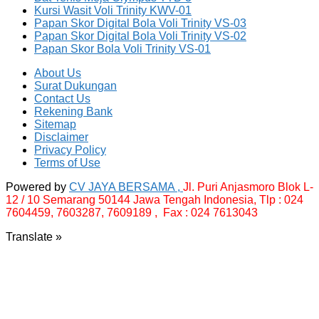
Kursi Wasit Voli Trinity KWV-01
Papan Skor Digital Bola Voli Trinity VS-03
Papan Skor Digital Bola Voli Trinity VS-02
Papan Skor Bola Voli Trinity VS-01
About Us
Surat Dukungan
Contact Us
Rekening Bank
Sitemap
Disclaimer
Privacy Policy
Terms of Use
Powered by
CV JAYA BERSAMA ,
Jl. Puri Anjasmoro Blok L-
12 / 10 Semarang 50144 Jawa Tengah Indonesia,
Tlp : 024
7604459, 7603287, 7609189 , Fax : 024 7613043
Translate »