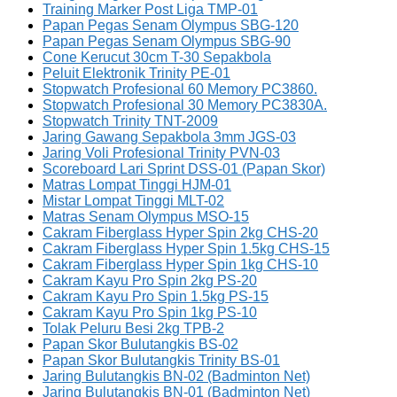
Training Marker Post Liga TMP-01
Papan Pegas Senam Olympus SBG-120
Papan Pegas Senam Olympus SBG-90
Cone Kerucut 30cm T-30 Sepakbola
Peluit Elektronik Trinity PE-01
Stopwatch Profesional 60 Memory PC3860.
Stopwatch Profesional 30 Memory PC3830A.
Stopwatch Trinity TNT-2009
Jaring Gawang Sepakbola 3mm JGS-03
Jaring Voli Profesional Trinity PVN-03
Scoreboard Lari Sprint DSS-01 (Papan Skor)
Matras Lompat Tinggi HJM-01
Mistar Lompat Tinggi MLT-02
Matras Senam Olympus MSO-15
Cakram Fiberglass Hyper Spin 2kg CHS-20
Cakram Fiberglass Hyper Spin 1.5kg CHS-15
Cakram Fiberglass Hyper Spin 1kg CHS-10
Cakram Kayu Pro Spin 2kg PS-20
Cakram Kayu Pro Spin 1.5kg PS-15
Cakram Kayu Pro Spin 1kg PS-10
Tolak Peluru Besi 2kg TPB-2
Papan Skor Bulutangkis BS-02
Papan Skor Bulutangkis Trinity BS-01
Jaring Bulutangkis BN-02 (Badminton Net)
Jaring Bulutangkis BN-01 (Badminton Net)