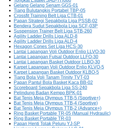
Tongkat Estafet SAB-YH080
Gelang Gelang Senam GGS-01
Tiang Bulutangkis Portabel TBP-05
Crossfit Training Belt Liga CTB-01
Papan Strategi Sepakbola Liga PSSB-02
Bendera Sudut Sepakbola Liga SCF-03P
Suspension Trainer Belt Liga STB-260
Agility Ladder Drills Liga ALD-8
Agility Ladder Drills Liga ALD-4
Hexagon Cones Set Liga HCS-30
Lantai Lapangan Voli Outdoor Enlio LLVO-30
Lantai Lapangan Futsal Outdoor LLFO-30
Lantai Lapangan Basket Outdoor LLBO-30
Karpet Lapangan Voli Outdoor Enlio KLVO-5
Karpet Lapangan Basket Outdoor KLBO-5
Tiang Bola Voli Tanam Trinity TVT-03
Papan Pantul Bola Basket Kaca BB-02
Scoreboard Sepakbola Liga SS-240
Pelindung Badan Kempo BPK-01
Bat Tenis Meja Olympus TTB-5 (Sportive+)
Bat Tenis Meja Olympus TTB-4 (Sportive)
Bat Tenis Meja Olympus TTB-2 (Advance+)
Ring Basket Portable TR-05 (Manual Hydraulic)
Ring Basket Portable TR-03
Papan Henti Tolak Peluru YJ-SP