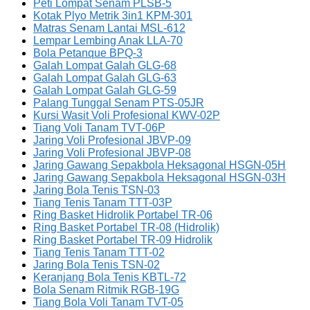
Peti Lompat Senam PLSB-5
Kotak Plyo Metrik 3in1 KPM-301
Matras Senam Lantai MSL-612
Lempar Lembing Anak LLA-70
Bola Petanque BPQ-3
Galah Lompat Galah GLG-68
Galah Lompat Galah GLG-63
Galah Lompat Galah GLG-59
Palang Tunggal Senam PTS-05JR
Kursi Wasit Voli Profesional KWV-02P
Tiang Voli Tanam TVT-06P
Jaring Voli Profesional JBVP-09
Jaring Voli Profesional JBVP-08
Jaring Gawang Sepakbola Heksagonal HSGN-05H
Jaring Gawang Sepakbola Heksagonal HSGN-03H
Jaring Bola Tenis TSN-03
Tiang Tenis Tanam TTT-03P
Ring Basket Hidrolik Portabel TR-06
Ring Basket Portabel TR-08 (Hidrolik)
Ring Basket Portabel TR-09 Hidrolik
Tiang Tenis Tanam TTT-02
Jaring Bola Tenis TSN-02
Keranjang Bola Tenis KBTL-72
Bola Senam Ritmik RGB-19G
Tiang Bola Voli Tanam TVT-05