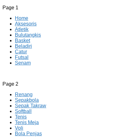
Page 1
Home
Aksesoris
Atletik
Bulutangkis
Basket
Beladiri
Catur
Futsal
Senam
CV JAYA BERSAMA Co Id
Menyediakan Semua Perlengkapan Olahraga Yang
Page 2
Lengkap, Berkualitas Dengan Harga Yang Murah
Renang
Sepakbola
Sepak Takraw
Softball
Tenis
Tenis Meja
Voli
Bola Penjas