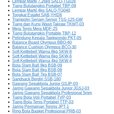
Lempar Martil 7.26kg SALQ-TG026
Tiang Bulutangkis Portabel TBP-09
Lempar Martil 4kg SALQ-TG040
Tongkat Estafet SAB-YHD8
Trampolin Senam Senior TSS-125-GW
Tiang dan Kursi Wasit Takraw TKWT-03
Meja Tenis Meja MDF-25
Tiang Bulutangkis Portable TBP-12
Pelindung Kepala Taekwondo PKT-05
Balance Board Olympus BBO-40
Balance Cushion Olympus BCO-30
Soft Kettlebell Warna 8kg SKW-8
Soft Kettlebell Warna 6kg SKW-6
Soft Kettlebell Warna 4kg SKW-4
Bola Slam Ball 9kg BSB-09
Bola Slam Ball 8kg BSB-08
Bola Slam Ball 7kg BSB-07
Sandsack Berdiri SSB-180
Gawang Sepakbola Junior GSJP-03
Jaring Gawang Sepakbola Junior JGSJ-03
Jaring Gawang Sepakbola Profesional 5mm
Tiang Bola Voli Portabel TVP-03
Tiang Bola Tenis Portabel TTP-03
Jaring Permainan Tonnis JPT-1
Ring Bola Basket Profesional PRB-03