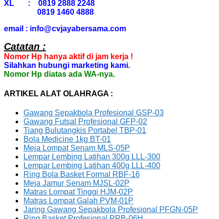
XL : 0819 2888 2248
0819 1460 4888
email : info@cvjayabersama.com
Catatan :
Nomor Hp hanya aktif di jam kerja !
Silahkan hubungi marketing kami.
Nomor Hp diatas ada WA-nya.
ARTIKEL ALAT OLAHRAGA :
Gawang Sepakbola Profesional GSP-03
Gawang Futsal Profesional GFP-02
Tiang Bulutangkis Portabel TBP-01
Bola Medicine 1kg BT-01
Meja Lompat Senam MLS-05P
Lempar Lembing Latihan 300g LLL-300
Lempar Lembing Latihan 400g LLL-400
Ring Bola Basket Formal RBF-16
Meja Jamur Senam MJSL-02P
Matras Lompat Tinggi HJM-02P
Matras Lompat Galah PVM-01P
Jaring Gawang Sepakbola Profesional PFGN-05P
Ring Basket Profesional PRB-06H