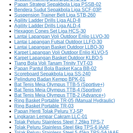
Papan Strategi Sepakbola Liga PSSB-02
Bendera Sudut Sepakbola Liga SCF-03P
Suspension Trainer Belt Liga STB-260
Agility Ladder Drills Liga ALD-8
Agility Ladder Drills Liga ALD-4
Hexagon Cones Set Liga HCS-30
Lantai Lapangan Voli Outdoor Enlio LLVO-30
Lantai Lapangan Futsal Outdoor LLFO-30
Lantai Lapangan Basket Outdoor LLBO-30
Karpet Lapangan Voli Outdoor Enlio KLVO-5
Karpet Lapangan Basket Outdoor KLBO-5
Tiang Bola Voli Tanam Trinity TVT-03
Papan Pantul Bola Basket Kaca BB-02
Scoreboard Sepakbola Liga SS-240
Pelindung Badan Kempo BPK-01
Bat Tenis Meja Olympus TTB-5 (Sportive+)
Bat Tenis Meja Olympus TTB-4 (Sportive)
Bat Tenis Meja Olympus TTB-2 (Advance+)
Ring Basket Portable TR-05 (Manual Hydraulic)
Ring Basket Portable TR-03
Papan Henti Tolak Peluru YJ-SP
Lingkaran Lempar Cakram LLC-01
Tolak Peluru Stainless Steel 7.26kg TPS-7
Tolak Peluru Stainless Steel 6kg TPS-6 IAAF
Tolak Peluru Stainless Steel 5.45kg TPS-5A IAAF