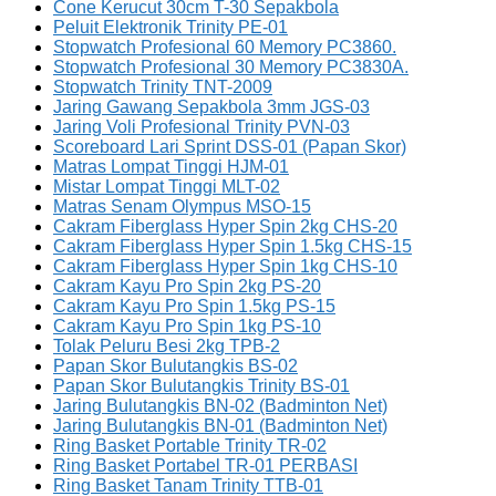
Cone Kerucut 30cm T-30 Sepakbola
Peluit Elektronik Trinity PE-01
Stopwatch Profesional 60 Memory PC3860.
Stopwatch Profesional 30 Memory PC3830A.
Stopwatch Trinity TNT-2009
Jaring Gawang Sepakbola 3mm JGS-03
Jaring Voli Profesional Trinity PVN-03
Scoreboard Lari Sprint DSS-01 (Papan Skor)
Matras Lompat Tinggi HJM-01
Mistar Lompat Tinggi MLT-02
Matras Senam Olympus MSO-15
Cakram Fiberglass Hyper Spin 2kg CHS-20
Cakram Fiberglass Hyper Spin 1.5kg CHS-15
Cakram Fiberglass Hyper Spin 1kg CHS-10
Cakram Kayu Pro Spin 2kg PS-20
Cakram Kayu Pro Spin 1.5kg PS-15
Cakram Kayu Pro Spin 1kg PS-10
Tolak Peluru Besi 2kg TPB-2
Papan Skor Bulutangkis BS-02
Papan Skor Bulutangkis Trinity BS-01
Jaring Bulutangkis BN-02 (Badminton Net)
Jaring Bulutangkis BN-01 (Badminton Net)
Ring Basket Portable Trinity TR-02
Ring Basket Portabel TR-01 PERBASI
Ring Basket Tanam Trinity TTB-01