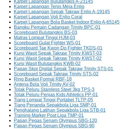
Karpet Lapangan Bulutangkis A-23145
Karpet Lapangan Tenis Meja Enlio
Karpet Lapangan Sepak Takraw Enlio A-19145
Karpet Lapangan Voli Enlio Coral
Karpet Lapangan Bola Basket Indoor Enlio A-65145
Bangku Pemain Cadangan Trinity BPC-01
Scoreboard Bulutangkis BS-03
Matras Lompat Tinggi HJM-03
Scoreboard Gulat Fighter WS-01
Scoreboard Tae Kwon Do Fighter TKDS-01
Kursi Wasit Sepak Takraw Trinity KWST-03
Kursi Wasit Sepak Takraw Trinity KWST-02
Kursi Wasit Bulutangkis KWB-02
Papan Skor Digital Sepak Takraw Trinity STS-01
Scoreboard Sepak Takraw Trinity STS-02
Ring Basket Formal RBF-18
Antena Bola Voli Trinity AV-02
Tolak Peluru Stainless Steel 3kg TPS-3
Tolak Peluru Penjas Kids Athletics PP-01
Tiang Lompat Tinggi Portabel TLTP-05
Tiang Penanda Sepakbola Liga SMP-01
Penghalang Latihan Sepakbola Liga STB-01
Training Marker Post Liga TMP-01
Papan Pegas Senam Olympus SBG-120
Papan Pegas Senam Olympus SBG-90