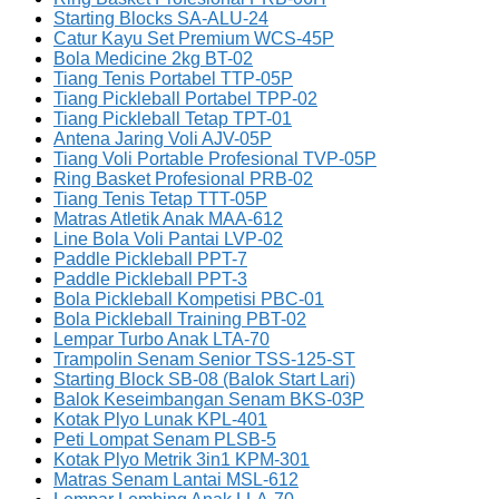
Starting Blocks SA-ALU-24
Catur Kayu Set Premium WCS-45P
Bola Medicine 2kg BT-02
Tiang Tenis Portabel TTP-05P
Tiang Pickleball Portabel TPP-02
Tiang Pickleball Tetap TPT-01
Antena Jaring Voli AJV-05P
Tiang Voli Portable Profesional TVP-05P
Ring Basket Profesional PRB-02
Tiang Tenis Tetap TTT-05P
Matras Atletik Anak MAA-612
Line Bola Voli Pantai LVP-02
Paddle Pickleball PPT-7
Paddle Pickleball PPT-3
Bola Pickleball Kompetisi PBC-01
Bola Pickleball Training PBT-02
Lempar Turbo Anak LTA-70
Trampolin Senam Senior TSS-125-ST
Starting Block SB-08 (Balok Start Lari)
Balok Keseimbangan Senam BKS-03P
Kotak Plyo Lunak KPL-401
Peti Lompat Senam PLSB-5
Kotak Plyo Metrik 3in1 KPM-301
Matras Senam Lantai MSL-612