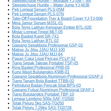
Steeplechase Hurdle – Movable YJ-SM – 5m
Steeplechase Hurdle – Water Jump YJ-WJB
Peti Lompat Senam PLS-05M
Peti Lompat Senam PLS-07N
Take-Off Foundation Tray & Board Cover YJ-TJ-006
Meja Jamur Senam MJSL-01
Bola Tenis Latihan Kemasan Ember BTL-02E
Mistar Lompat Tinggi MLT-05
Bola Basket Karet GR-7X1
Bola Tenis Latihan BTL-02
Gawang Sepakbola Profesional GSP-02
Matras Ju Jitsu JJAU MJJ-100
Matras Ju Jitsu JJAU MJJ-64
Papan Catur Lipat Percasi PCLP-52
Tiang Sepak Takraw Portabel TSP-05
Ring Basket Profesional PRB-05
Kursi Wasit Bulutangkis KWB-01
Gawang Sepakbola Aluminium Profesional GSAP-1
Tiang Tanam Bola Basket TTBB-02
Pelindung Badan Pencak Silat BPS-03
Gawang Futsal Aluminium Profesional GFAP-1
Tiang Bulutangkis Portabel TBP-10
Lempar Lembing 500g SAF-YG500
Tolak Peluru 5kg SAS-TG050
Tolak Peluru 7.26kg SAS-TG0726