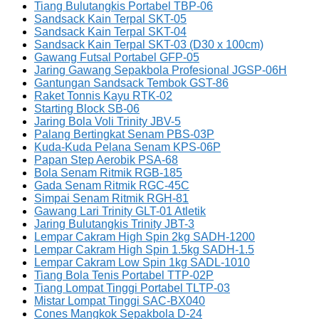
Tiang Bulutangkis Portabel TBP-06
Sandsack Kain Terpal SKT-05
Sandsack Kain Terpal SKT-04
Sandsack Kain Terpal SKT-03 (D30 x 100cm)
Gawang Futsal Portabel GFP-05
Jaring Gawang Sepakbola Profesional JGSP-06H
Gantungan Sandsack Tembok GST-86
Raket Tonnis Kayu RTK-02
Starting Block SB-06
Jaring Bola Voli Trinity JBV-5
Palang Bertingkat Senam PBS-03P
Kuda-Kuda Pelana Senam KPS-06P
Papan Step Aerobik PSA-68
Bola Senam Ritmik RGB-185
Gada Senam Ritmik RGC-45C
Simpai Senam Ritmik RGH-81
Gawang Lari Trinity GLT-01 Atletik
Jaring Bulutangkis Trinity JBT-3
Lempar Cakram High Spin 2kg SADH-1200
Lempar Cakram High Spin 1.5kg SADH-1.5
Lempar Cakram Low Spin 1kg SADL-1010
Tiang Bola Tenis Portabel TTP-02P
Tiang Lompat Tinggi Portabel TLTP-03
Mistar Lompat Tinggi SAC-BX040
Cones Mangkok Sepakbola D-24