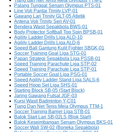
Tiang dan Net Tenis Meja Olympus TTM-2
Palang Tunggal Senam Olympus PTS-01
Line Voli Pantai Trinity LVP-01
Gawang Lari Trinity GLT-05 Atletik
Antena Voli Trinity Seri AV-01
Bendera Wasit Sepakbola BWS-01
Body Protector Softball Top Spin BPSB-01
Agility Ladder Drills Liga ALD-10
Agility Ladder Drills Liga ALD-6
Speed Ball Gantung Kulit Fighter SBGK-01
Soccer Training Goal Liga STG-01
Papan Strategi Sepakbola Liga PSSB-01
Speed Training Parachute Liga STP-02
Speed Training Parachute Liga STP-01
Portable Soccer Goal Liga PSG-01
Speed Agility Ladder Stand Liga SALS-6
Speed Hoop Set Liga SHS-01
Starting Block SB-05 (Start Block)
Jaring Gawang Futsal JGF-03
Kursi Wasit Badminton Y-C01
Tiang Dan Net Tenis Meja Olympus TTM-1
Soccer Training Barrier Liga STB-01
Balok Start Lari SB-02LS (Blok Start)
Balok Keseimbangan Senam Olympus BKS-01
Soccer Wall SW-02 (Boneka Sepakbola)