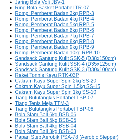
Jaring Bola Voli JBV-1
Ring Bola Basket Portabel TR-07
Rompi Pemberat Badan 3kg RPB-3
Rompi Pemberat Badan 4kg RPB-4
Rompi Pemberat Badan 5kg RPB-5
Rompi Pemberat Badan 6kg RPB-6
Rompi Pemberat Badan 7kg RPB-7
Rompi Pemberat Badan 8kg RPB-8
Rompi Pemberat Badan 9kg RPB-9
Rompi Pemberat Badan 10kg RPB-10
Sandsack Gantung Kulit SSK-5 (D38x150cm)
Sandsack Gantung Kulit SSK-4 (D35x125cm)
Sandsack Gantung Kulit SSK-3 (D30x100cm)
Raket Tonnis Kayu RTK-03P
Cakram Kayu Super Spin 2kg SS-20
Cakram Kayu Super Spin 1.5kg SS-15
Cakram Kayu Super Spin 1kg SS-10
Tiang Bulutangkis Portabel TBP-07
Tiang Tenis Meja TTM-3
Tiang Bulutangkis Portabel TBP-08
Bola Slam Ball 6kg BSB-06
Bola Slam Ball 5kg BSB-05
Bola Slam Ball 4kg BSB-04
Bola Slam Ball 3kg BSB-03
Papan Step Aerobik PSA-78 (Aerobic Stepper)