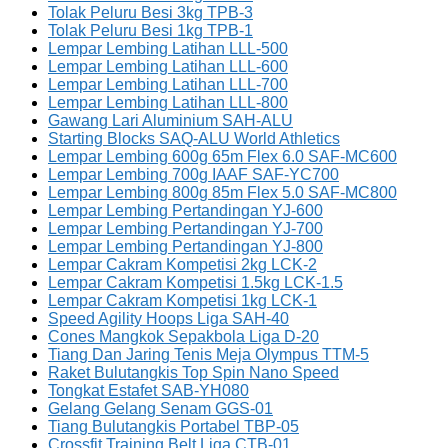
Tolak Peluru Besi 3kg TPB-3
Tolak Peluru Besi 1kg TPB-1
Lempar Lembing Latihan LLL-500
Lempar Lembing Latihan LLL-600
Lempar Lembing Latihan LLL-700
Lempar Lembing Latihan LLL-800
Gawang Lari Aluminium SAH-ALU
Starting Blocks SAQ-ALU World Athletics
Lempar Lembing 600g 65m Flex 6.0 SAF-MC600
Lempar Lembing 700g IAAF SAF-YC700
Lempar Lembing 800g 85m Flex 5.0 SAF-MC800
Lempar Lembing Pertandingan YJ-600
Lempar Lembing Pertandingan YJ-700
Lempar Lembing Pertandingan YJ-800
Lempar Cakram Kompetisi 2kg LCK-2
Lempar Cakram Kompetisi 1.5kg LCK-1.5
Lempar Cakram Kompetisi 1kg LCK-1
Speed Agility Hoops Liga SAH-40
Cones Mangkok Sepakbola Liga D-20
Tiang Dan Jaring Tenis Meja Olympus TTM-5
Raket Bulutangkis Top Spin Nano Speed
Tongkat Estafet SAB-YH080
Gelang Gelang Senam GGS-01
Tiang Bulutangkis Portabel TBP-05
Crossfit Training Belt Liga CTB-01