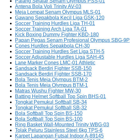
Palang Sejajar Senam Olympus PSS-01
Antena Bola Voli Trinity AV-03
Meja Lompat Senam Olympus MLS-01
Gawang Sepakbola Kecil Liga GSK-120
Soccer Training Hurdles Liga TH-01
Soccer Training Arch Liga TA-01
Kick Boxing Dummy Fighter KBD-180
Papan Pegas Senam Profesional Olympus SBG-9P
Cones Hurdles Sepakbola CH-30
Soccer Training Hurdles Set Liga STH-5
Soccer Adjustable Hurdles Liga SAH-45
Lane Marker Cones LMC-01 Athletic
Sandsack Berdiri Fighter SSB-150
Sandsack Berdiri Fighter SSB-170
Bola Tenis Meja Olympus BTM-2
Bola Tenis Meja Olympus BTM-1
Matras Wushu Fighter MW-30
Batting Helmet Softball Top Spin BHS-01
Tongkat Pemukul Softball SB-34
Tongkat Pemukul Softball SB-32
Bola Softball Top Spin BS-150
Bola Softball Top Spin BS-100
Ring Basket Wall-Mounted Trinity WBG-03
Tolak Peluru Stainless Steel 6kg TPS-6
Karpet Lapangan Futsal Indoor A-89145