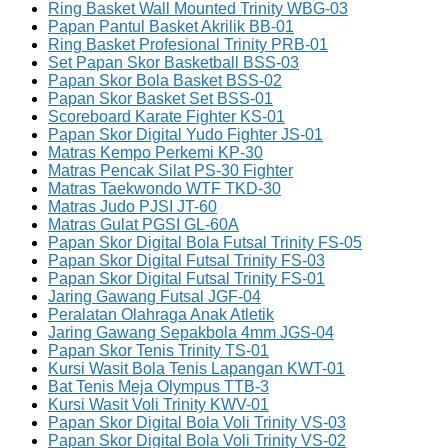
Ring Basket Wall Mounted Trinity WBG-03
Papan Pantul Basket Akrilik BB-01
Ring Basket Profesional Trinity PRB-01
Set Papan Skor Basketball BSS-03
Papan Skor Bola Basket BSS-02
Papan Skor Basket Set BSS-01
Scoreboard Karate Fighter KS-01
Papan Skor Digital Yudo Fighter JS-01
Matras Kempo Perkemi KP-30
Matras Pencak Silat PS-30 Fighter
Matras Taekwondo WTF TKD-30
Matras Judo PJSI JT-60
Matras Gulat PGSI GL-60A
Papan Skor Digital Bola Futsal Trinity FS-05
Papan Skor Digital Futsal Trinity FS-03
Papan Skor Digital Futsal Trinity FS-01
Jaring Gawang Futsal JGF-04
Peralatan Olahraga Anak Atletik
Jaring Gawang Sepakbola 4mm JGS-04
Papan Skor Tenis Trinity TS-01
Kursi Wasit Bola Tenis Lapangan KWT-01
Bat Tenis Meja Olympus TTB-3
Kursi Wasit Voli Trinity KWV-01
Papan Skor Digital Bola Voli Trinity VS-03
Papan Skor Digital Bola Voli Trinity VS-02