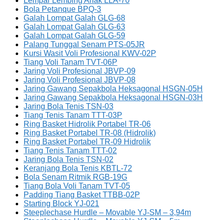
Lempar Lembing Anak LLA-70
Bola Petanque BPQ-3
Galah Lompat Galah GLG-68
Galah Lompat Galah GLG-63
Galah Lompat Galah GLG-59
Palang Tunggal Senam PTS-05JR
Kursi Wasit Voli Profesional KWV-02P
Tiang Voli Tanam TVT-06P
Jaring Voli Profesional JBVP-09
Jaring Voli Profesional JBVP-08
Jaring Gawang Sepakbola Heksagonal HSGN-05H
Jaring Gawang Sepakbola Heksagonal HSGN-03H
Jaring Bola Tenis TSN-03
Tiang Tenis Tanam TTT-03P
Ring Basket Hidrolik Portabel TR-06
Ring Basket Portabel TR-08 (Hidrolik)
Ring Basket Portabel TR-09 Hidrolik
Tiang Tenis Tanam TTT-02
Jaring Bola Tenis TSN-02
Keranjang Bola Tenis KBTL-72
Bola Senam Ritmik RGB-19G
Tiang Bola Voli Tanam TVT-05
Padding Tiang Basket TTBB-02P
Starting Block YJ-021
Steeplechase Hurdle – Movable YJ-SM – 3,94m