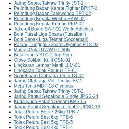
Jaring Sepak Takraw Trinity JST-1
Pelindung Badan Karate Fighter BPKF-2
Pelindung Badan Taekwondo BPT-02
Pelindung Kepala Wushu PKW-02
Pelindung Kepala Kempo PKP-02
Take-off Board SA-TO1 World Athletics
Bola Futsal Liga Sparta (Futsalball)
Bola Sepak Liga Telstar (Soccerball)
Palang Tunggal Senam Olympus PTS-02
Matras Gulat UWW GL-60B
Bola Tonnis STG-2 Top Spin
Glove Softball Kulit GSK-01
Lingkaran Lempar Martil LLM-01
Lingkaran Tolak Peluru LTP-01
Scoreboard Olahraga Tenis TS-02
Jaring Olahraga Voli Trinity JBV-2
Meja Tenis MDF-18 Olympus
Jaring Sepak Takraw Trinity JST-2
Jaring Pantul Sepakbola Single JPSS-24
Kuda-Kuda Pelana Senam KPS-05
Jaring Pantul Sepakbola Double JPSD-18
Tolak Peluru Besi 7.26kg TPB-7
Tolak Peluru Besi 6kg TPB-6
Tolak Peluru Besi 5kg TPB-5
Tolak Peluru Besi 4kg TPB-4