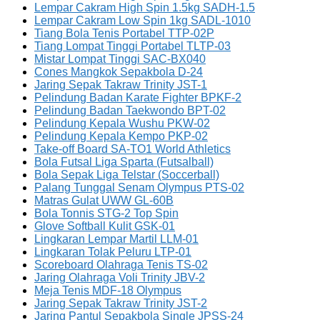
Lempar Cakram High Spin 1.5kg SADH-1.5
Lempar Cakram Low Spin 1kg SADL-1010
Tiang Bola Tenis Portabel TTP-02P
Tiang Lompat Tinggi Portabel TLTP-03
Mistar Lompat Tinggi SAC-BX040
Cones Mangkok Sepakbola D-24
Jaring Sepak Takraw Trinity JST-1
Pelindung Badan Karate Fighter BPKF-2
Pelindung Badan Taekwondo BPT-02
Pelindung Kepala Wushu PKW-02
Pelindung Kepala Kempo PKP-02
Take-off Board SA-TO1 World Athletics
Bola Futsal Liga Sparta (Futsalball)
Bola Sepak Liga Telstar (Soccerball)
Palang Tunggal Senam Olympus PTS-02
Matras Gulat UWW GL-60B
Bola Tonnis STG-2 Top Spin
Glove Softball Kulit GSK-01
Lingkaran Lempar Martil LLM-01
Lingkaran Tolak Peluru LTP-01
Scoreboard Olahraga Tenis TS-02
Jaring Olahraga Voli Trinity JBV-2
Meja Tenis MDF-18 Olympus
Jaring Sepak Takraw Trinity JST-2
Jaring Pantul Sepakbola Single JPSS-24