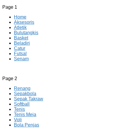
Page 1
Home
Aksesoris
Atletik
Bulutangkis
Basket
Beladiri
Catur
Futsal
Senam
CV JAYA BERSAMA Co Id
Menyediakan Semua Perlengkapan Olahraga Yang
Page 2
Lengkap, Berkualitas Dengan Harga Yang Murah
Renang
Sepakbola
Sepak Takraw
Softball
Tenis
Tenis Meja
Voli
Bola Penjas