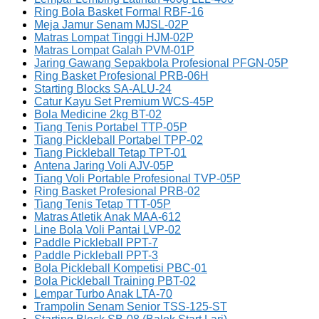
Ring Bola Basket Formal RBF-16
Meja Jamur Senam MJSL-02P
Matras Lompat Tinggi HJM-02P
Matras Lompat Galah PVM-01P
Jaring Gawang Sepakbola Profesional PFGN-05P
Ring Basket Profesional PRB-06H
Starting Blocks SA-ALU-24
Catur Kayu Set Premium WCS-45P
Bola Medicine 2kg BT-02
Tiang Tenis Portabel TTP-05P
Tiang Pickleball Portabel TPP-02
Tiang Pickleball Tetap TPT-01
Antena Jaring Voli AJV-05P
Tiang Voli Portable Profesional TVP-05P
Ring Basket Profesional PRB-02
Tiang Tenis Tetap TTT-05P
Matras Atletik Anak MAA-612
Line Bola Voli Pantai LVP-02
Paddle Pickleball PPT-7
Paddle Pickleball PPT-3
Bola Pickleball Kompetisi PBC-01
Bola Pickleball Training PBT-02
Lempar Turbo Anak LTA-70
Trampolin Senam Senior TSS-125-ST