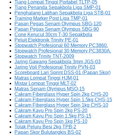
Tiang Lompat Tinggi Portabel TLTP-05
Tiang Penanda Sepakbola Liga SMP-01
Penghalang Latihan Sepakbola Liga STB-01
Training Marker Post Liga TMP-01
Papan Pegas Senam Olympus SBG-120
Papan Pegas Senam Olympus SBG-90
Cone Kerucut 30cm T-30 Sepakbola
Peluit Elektronik Trinity PE-01
Stopwatch Profesional 60 Memory PC3860.
Stopwatch Profesional 30 Memory PC3830A.
Stopwatch Trinity TNT-2009
Jaring Gawang Sepakbola 3mm JGS-03
Jaring Voli Profesional Trinity PVN-03
Scoreboard Lari Sprint DSS-01 (Papan Skor)
Matras Lompat Tinggi HJM-01
Mistar Lompat Tinggi MLT-02
Matras Senam Olympus MSO-15
Cakram Fiberglass Hyper Spin 2kg CHS-20
Cakram Fiberglass Hyper Spin 1.5kg CHS-15
Cakram Fiberglass Hyper Spin 1kg CHS-10
Cakram Kayu Pro Spin 2kg PS-20
Cakram Kayu Pro Spin 1.5kg PS-15
Cakram Kayu Pro Spin 1kg PS-10
Tolak Peluru Besi 2kg TPB-2
Papan Skor Bulutangkis BS-02