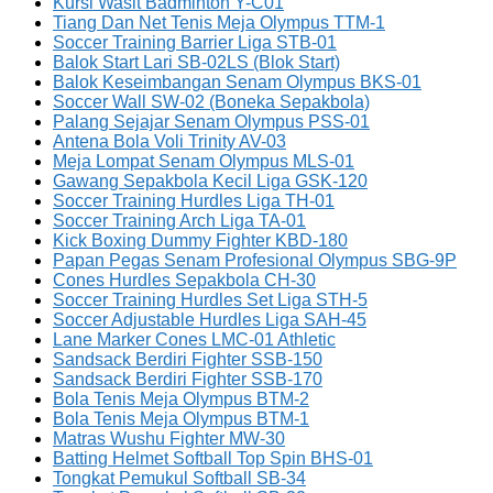
Kursi Wasit Badminton Y-C01
Tiang Dan Net Tenis Meja Olympus TTM-1
Soccer Training Barrier Liga STB-01
Balok Start Lari SB-02LS (Blok Start)
Balok Keseimbangan Senam Olympus BKS-01
Soccer Wall SW-02 (Boneka Sepakbola)
Palang Sejajar Senam Olympus PSS-01
Antena Bola Voli Trinity AV-03
Meja Lompat Senam Olympus MLS-01
Gawang Sepakbola Kecil Liga GSK-120
Soccer Training Hurdles Liga TH-01
Soccer Training Arch Liga TA-01
Kick Boxing Dummy Fighter KBD-180
Papan Pegas Senam Profesional Olympus SBG-9P
Cones Hurdles Sepakbola CH-30
Soccer Training Hurdles Set Liga STH-5
Soccer Adjustable Hurdles Liga SAH-45
Lane Marker Cones LMC-01 Athletic
Sandsack Berdiri Fighter SSB-150
Sandsack Berdiri Fighter SSB-170
Bola Tenis Meja Olympus BTM-2
Bola Tenis Meja Olympus BTM-1
Matras Wushu Fighter MW-30
Batting Helmet Softball Top Spin BHS-01
Tongkat Pemukul Softball SB-34