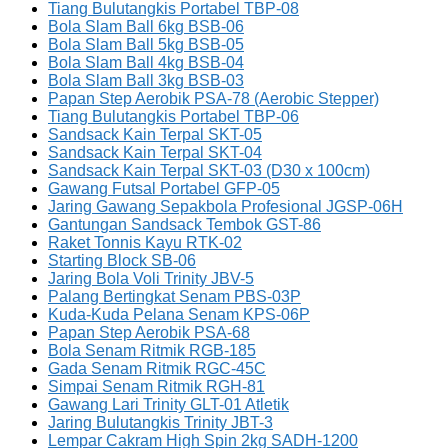
Tiang Bulutangkis Portabel TBP-08
Bola Slam Ball 6kg BSB-06
Bola Slam Ball 5kg BSB-05
Bola Slam Ball 4kg BSB-04
Bola Slam Ball 3kg BSB-03
Papan Step Aerobik PSA-78 (Aerobic Stepper)
Tiang Bulutangkis Portabel TBP-06
Sandsack Kain Terpal SKT-05
Sandsack Kain Terpal SKT-04
Sandsack Kain Terpal SKT-03 (D30 x 100cm)
Gawang Futsal Portabel GFP-05
Jaring Gawang Sepakbola Profesional JGSP-06H
Gantungan Sandsack Tembok GST-86
Raket Tonnis Kayu RTK-02
Starting Block SB-06
Jaring Bola Voli Trinity JBV-5
Palang Bertingkat Senam PBS-03P
Kuda-Kuda Pelana Senam KPS-06P
Papan Step Aerobik PSA-68
Bola Senam Ritmik RGB-185
Gada Senam Ritmik RGC-45C
Simpai Senam Ritmik RGH-81
Gawang Lari Trinity GLT-01 Atletik
Jaring Bulutangkis Trinity JBT-3
Lempar Cakram High Spin 2kg SADH-1200