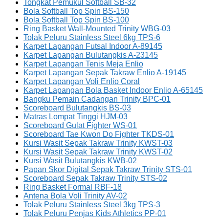
Tongkat Pemukul Softball SB-32
Bola Softball Top Spin BS-150
Bola Softball Top Spin BS-100
Ring Basket Wall-Mounted Trinity WBG-03
Tolak Peluru Stainless Steel 6kg TPS-6
Karpet Lapangan Futsal Indoor A-89145
Karpet Lapangan Bulutangkis A-23145
Karpet Lapangan Tenis Meja Enlio
Karpet Lapangan Sepak Takraw Enlio A-19145
Karpet Lapangan Voli Enlio Coral
Karpet Lapangan Bola Basket Indoor Enlio A-65145
Bangku Pemain Cadangan Trinity BPC-01
Scoreboard Bulutangkis BS-03
Matras Lompat Tinggi HJM-03
Scoreboard Gulat Fighter WS-01
Scoreboard Tae Kwon Do Fighter TKDS-01
Kursi Wasit Sepak Takraw Trinity KWST-03
Kursi Wasit Sepak Takraw Trinity KWST-02
Kursi Wasit Bulutangkis KWB-02
Papan Skor Digital Sepak Takraw Trinity STS-01
Scoreboard Sepak Takraw Trinity STS-02
Ring Basket Formal RBF-18
Antena Bola Voli Trinity AV-02
Tolak Peluru Stainless Steel 3kg TPS-3
Tolak Peluru Penjas Kids Athletics PP-01