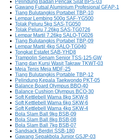
Pelindung Badan Pencak Silat BPS-03
Gawang Futsal Aluminium Profesional GFAP-1
Tiang Bulutangkis Portabel TBP-10
Lempar Lembing 500g SAF-YG500
Tolak Peluru 5kg SAS-TG050
Tolak Peluru 7.26kg SAS-TG0726
Lempar Martil 7.26kg SALQ-TG026
Tiang Bulutangkis Portabel TBP-09
Lempar Martil 4kg SALQ-TG040
Tongkat Estafet SAB-YHD8
Trampolin Senam Senior TSS-125-GW
Tiang dan Kursi Wasit Takraw TKWT-03
Meja Tenis Meja MDF-25
Tiang Bulutangkis Portable TBP-12
Pelindung Kepala Taekwondo PKT-05
Balance Board Olympus BBO-40
Balance Cushion Olympus BCO-30
Soft Kettlebell Warna 8kg SKW-8
Soft Kettlebell Warna 6kg SKW-6
Soft Kettlebell Warna 4kg SKW-4
Bola Slam Ball 9kg BSB-09
Bola Slam Ball 8kg BSB-08
Bola Slam Ball 7kg BSB-07
Sandsack Berdiri SSB-180
Gawang Sepakbola Junior GSJP-03