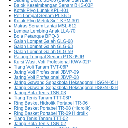
Starting Block SB-08 (Balok Start Lari)
Balok Keseimbangan Senam BKS-03P
Kotak Plyo Lunak KPL-401
Peti Lompat Senam PLSB-5
Kotak Plyo Metrik 3in1 KPM-301
Matras Senam Lantai MSL-612
Lempar Lembing Anak LLA-70
Bola Petanque BPQ-3
Galah Lompat Galah GLG-68
Galah Lompat Galah GLG-63
Galah Lompat Galah GLG-59
Palang Tunggal Senam PTS-05JR
Kursi Wasit Voli Profesional KWV-02P
Tiang Voli Tanam TVT-06P
Jaring Voli Profesional JBVP-09
Jaring Voli Profesional JBVP-08
Jaring Gawang Sepakbola Heksagonal HSGN-05H
Jaring Gawang Sepakbola Heksagonal HSGN-03H
Jaring Bola Tenis TSN-03
Tiang Tenis Tanam TTT-03P
Ring Basket Hidrolik Portabel TR-06
Ring Basket Portabel TR-08 (Hidrolik)
Ring Basket Portabel TR-09 Hidrolik
Tiang Tenis Tanam TTT-02
Jaring Bola Tenis TSN-02