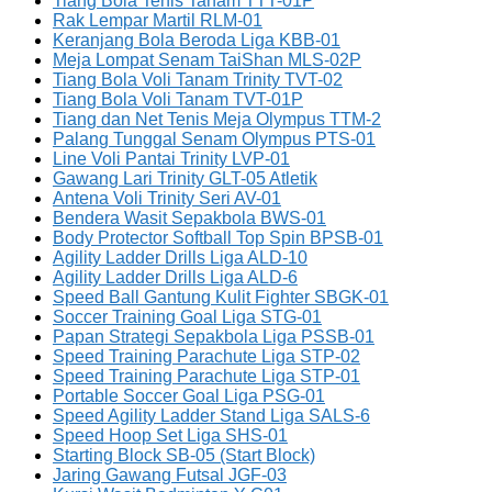
Tiang Bola Tenis Tanam TTT-01P
Rak Lempar Martil RLM-01
Keranjang Bola Beroda Liga KBB-01
Meja Lompat Senam TaiShan MLS-02P
Tiang Bola Voli Tanam Trinity TVT-02
Tiang Bola Voli Tanam TVT-01P
Tiang dan Net Tenis Meja Olympus TTM-2
Palang Tunggal Senam Olympus PTS-01
Line Voli Pantai Trinity LVP-01
Gawang Lari Trinity GLT-05 Atletik
Antena Voli Trinity Seri AV-01
Bendera Wasit Sepakbola BWS-01
Body Protector Softball Top Spin BPSB-01
Agility Ladder Drills Liga ALD-10
Agility Ladder Drills Liga ALD-6
Speed Ball Gantung Kulit Fighter SBGK-01
Soccer Training Goal Liga STG-01
Papan Strategi Sepakbola Liga PSSB-01
Speed Training Parachute Liga STP-02
Speed Training Parachute Liga STP-01
Portable Soccer Goal Liga PSG-01
Speed Agility Ladder Stand Liga SALS-6
Speed Hoop Set Liga SHS-01
Starting Block SB-05 (Start Block)
Jaring Gawang Futsal JGF-03