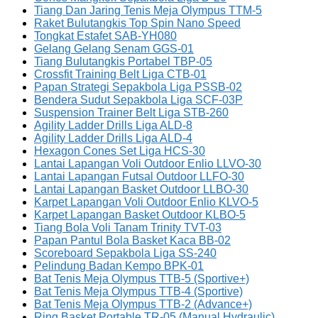
Tiang Dan Jaring Tenis Meja Olympus TTM-5
Raket Bulutangkis Top Spin Nano Speed
Tongkat Estafet SAB-YH080
Gelang Gelang Senam GGS-01
Tiang Bulutangkis Portabel TBP-05
Crossfit Training Belt Liga CTB-01
Papan Strategi Sepakbola Liga PSSB-02
Bendera Sudut Sepakbola Liga SCF-03P
Suspension Trainer Belt Liga STB-260
Agility Ladder Drills Liga ALD-8
Agility Ladder Drills Liga ALD-4
Hexagon Cones Set Liga HCS-30
Lantai Lapangan Voli Outdoor Enlio LLVO-30
Lantai Lapangan Futsal Outdoor LLFO-30
Lantai Lapangan Basket Outdoor LLBO-30
Karpet Lapangan Voli Outdoor Enlio KLVO-5
Karpet Lapangan Basket Outdoor KLBO-5
Tiang Bola Voli Tanam Trinity TVT-03
Papan Pantul Bola Basket Kaca BB-02
Scoreboard Sepakbola Liga SS-240
Pelindung Badan Kempo BPK-01
Bat Tenis Meja Olympus TTB-5 (Sportive+)
Bat Tenis Meja Olympus TTB-4 (Sportive)
Bat Tenis Meja Olympus TTB-2 (Advance+)
Ring Basket Portable TR-05 (Manual Hydraulic)