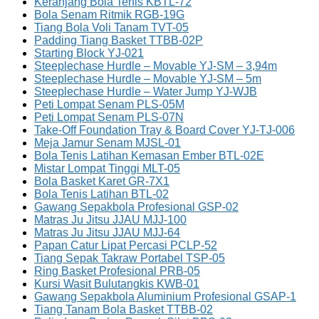
Keranjang Bola Tenis KBTL-72
Bola Senam Ritmik RGB-19G
Tiang Bola Voli Tanam TVT-05
Padding Tiang Basket TTBB-02P
Starting Block YJ-021
Steeplechase Hurdle – Movable YJ-SM – 3,94m
Steeplechase Hurdle – Movable YJ-SM – 5m
Steeplechase Hurdle – Water Jump YJ-WJB
Peti Lompat Senam PLS-05M
Peti Lompat Senam PLS-07N
Take-Off Foundation Tray & Board Cover YJ-TJ-006
Meja Jamur Senam MJSL-01
Bola Tenis Latihan Kemasan Ember BTL-02E
Mistar Lompat Tinggi MLT-05
Bola Basket Karet GR-7X1
Bola Tenis Latihan BTL-02
Gawang Sepakbola Profesional GSP-02
Matras Ju Jitsu JJAU MJJ-100
Matras Ju Jitsu JJAU MJJ-64
Papan Catur Lipat Percasi PCLP-52
Tiang Sepak Takraw Portabel TSP-05
Ring Basket Profesional PRB-05
Kursi Wasit Bulutangkis KWB-01
Gawang Sepakbola Aluminium Profesional GSAP-1
Tiang Tanam Bola Basket TTBB-02