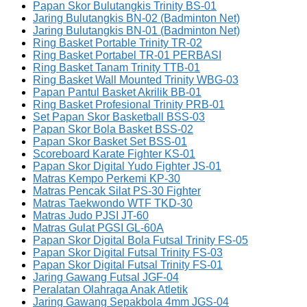
Papan Skor Bulutangkis Trinity BS-01
Jaring Bulutangkis BN-02 (Badminton Net)
Jaring Bulutangkis BN-01 (Badminton Net)
Ring Basket Portable Trinity TR-02
Ring Basket Portabel TR-01 PERBASI
Ring Basket Tanam Trinity TTB-01
Ring Basket Wall Mounted Trinity WBG-03
Papan Pantul Basket Akrilik BB-01
Ring Basket Profesional Trinity PRB-01
Set Papan Skor Basketball BSS-03
Papan Skor Bola Basket BSS-02
Papan Skor Basket Set BSS-01
Scoreboard Karate Fighter KS-01
Papan Skor Digital Yudo Fighter JS-01
Matras Kempo Perkemi KP-30
Matras Pencak Silat PS-30 Fighter
Matras Taekwondo WTF TKD-30
Matras Judo PJSI JT-60
Matras Gulat PGSI GL-60A
Papan Skor Digital Bola Futsal Trinity FS-05
Papan Skor Digital Futsal Trinity FS-03
Papan Skor Digital Futsal Trinity FS-01
Jaring Gawang Futsal JGF-04
Peralatan Olahraga Anak Atletik
Jaring Gawang Sepakbola 4mm JGS-04