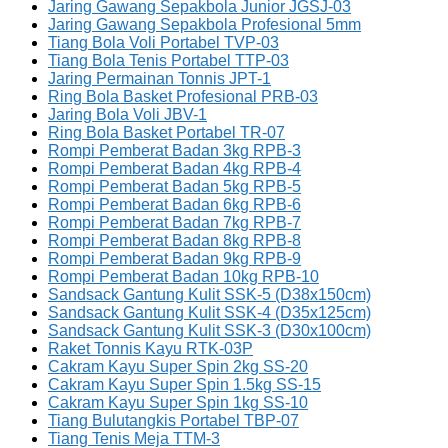
Jaring Gawang Sepakbola Junior JGSJ-03
Jaring Gawang Sepakbola Profesional 5mm
Tiang Bola Voli Portabel TVP-03
Tiang Bola Tenis Portabel TTP-03
Jaring Permainan Tonnis JPT-1
Ring Bola Basket Profesional PRB-03
Jaring Bola Voli JBV-1
Ring Bola Basket Portabel TR-07
Rompi Pemberat Badan 3kg RPB-3
Rompi Pemberat Badan 4kg RPB-4
Rompi Pemberat Badan 5kg RPB-5
Rompi Pemberat Badan 6kg RPB-6
Rompi Pemberat Badan 7kg RPB-7
Rompi Pemberat Badan 8kg RPB-8
Rompi Pemberat Badan 9kg RPB-9
Rompi Pemberat Badan 10kg RPB-10
Sandsack Gantung Kulit SSK-5 (D38x150cm)
Sandsack Gantung Kulit SSK-4 (D35x125cm)
Sandsack Gantung Kulit SSK-3 (D30x100cm)
Raket Tonnis Kayu RTK-03P
Cakram Kayu Super Spin 2kg SS-20
Cakram Kayu Super Spin 1.5kg SS-15
Cakram Kayu Super Spin 1kg SS-10
Tiang Bulutangkis Portabel TBP-07
Tiang Tenis Meja TTM-3