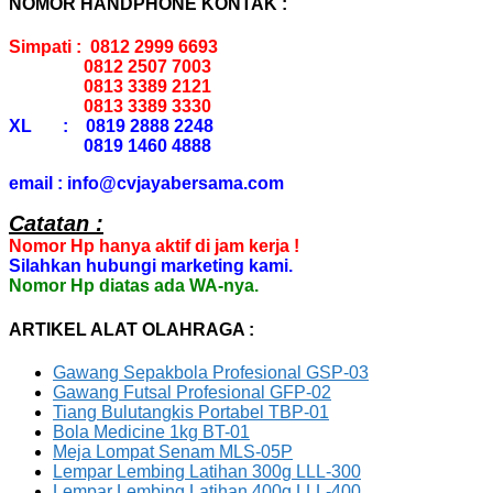
NOMOR HANDPHONE KONTAK :
Simpati : 0812 2999 6693
0812 2507 7003
0813 3389 2121
0813 3389 3330
XL : 0819 2888 2248
0819 1460 4888
email : info@cvjayabersama.com
Catatan :
Nomor Hp hanya aktif di jam kerja !
Silahkan hubungi marketing kami.
Nomor Hp diatas ada WA-nya.
ARTIKEL ALAT OLAHRAGA :
Gawang Sepakbola Profesional GSP-03
Gawang Futsal Profesional GFP-02
Tiang Bulutangkis Portabel TBP-01
Bola Medicine 1kg BT-01
Meja Lompat Senam MLS-05P
Lempar Lembing Latihan 300g LLL-300
Lempar Lembing Latihan 400g LLL-400