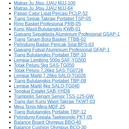
Matras Ju Jitsu JJAU MJJ-100
Matras Ju Jitsu JJAU MJJ-64
Papan Catur Lipat Percasi PCLP-52
Tiang Sepak Takraw Portabel TSP-05
Ring Basket Profesional PRB-05
Kursi Wasit Bulutangkis KWB-01
Gawang Sepakbola Aluminium Profesional GSAP-1
Tiang Tanam Bola Basket TTBB-02
Pelindung Badan Pencak Silat BPS-03
Gawang Futsal Aluminium Profesional GFAP-1
Tiang Bulutangkis Portabel TBP-10
Lempar Lembing 500g SAF-YG500
Tolak Peluru 5kg SAS-TG050
Tolak Peluru 7.26kg SAS-TG0726
Lempar Martil 7.26kg SALQ-TG026
Tiang Bulutangkis Portabel TBP-09
Lempar Martil 4kg SALQ-TG040
Tongkat Estafet SAB-YHD8
Trampolin Senam Senior TSS-125-GW
Tiang dan Kursi Wasit Takraw TKWT-03
Meja Tenis Meja MDF-25
Tiang Bulutangkis Portable TBP-12
Pelindung Kepala Taekwondo PKT-05
Balance Board Olympus BBO-40
Balance Cushion Olympus BCO-30