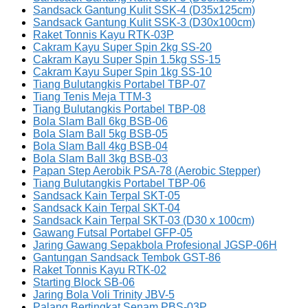
Sandsack Gantung Kulit SSK-4 (D35x125cm)
Sandsack Gantung Kulit SSK-3 (D30x100cm)
Raket Tonnis Kayu RTK-03P
Cakram Kayu Super Spin 2kg SS-20
Cakram Kayu Super Spin 1.5kg SS-15
Cakram Kayu Super Spin 1kg SS-10
Tiang Bulutangkis Portabel TBP-07
Tiang Tenis Meja TTM-3
Tiang Bulutangkis Portabel TBP-08
Bola Slam Ball 6kg BSB-06
Bola Slam Ball 5kg BSB-05
Bola Slam Ball 4kg BSB-04
Bola Slam Ball 3kg BSB-03
Papan Step Aerobik PSA-78 (Aerobic Stepper)
Tiang Bulutangkis Portabel TBP-06
Sandsack Kain Terpal SKT-05
Sandsack Kain Terpal SKT-04
Sandsack Kain Terpal SKT-03 (D30 x 100cm)
Gawang Futsal Portabel GFP-05
Jaring Gawang Sepakbola Profesional JGSP-06H
Gantungan Sandsack Tembok GST-86
Raket Tonnis Kayu RTK-02
Starting Block SB-06
Jaring Bola Voli Trinity JBV-5
Palang Bertingkat Senam PBS-03P