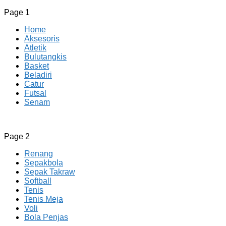
Page 1
Home
Aksesoris
Atletik
Bulutangkis
Basket
Beladiri
Catur
Futsal
Senam
CV JAYA BERSAMA Co Id
Menyediakan Semua Perlengkapan Olahraga Yang
Page 2
Lengkap, Berkualitas Dengan Harga Yang Murah
Renang
Sepakbola
Sepak Takraw
Softball
Tenis
Tenis Meja
Voli
Bola Penjas