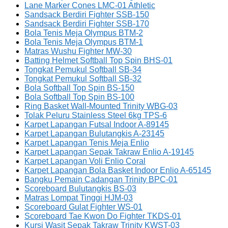
Lane Marker Cones LMC-01 Athletic
Sandsack Berdiri Fighter SSB-150
Sandsack Berdiri Fighter SSB-170
Bola Tenis Meja Olympus BTM-2
Bola Tenis Meja Olympus BTM-1
Matras Wushu Fighter MW-30
Batting Helmet Softball Top Spin BHS-01
Tongkat Pemukul Softball SB-34
Tongkat Pemukul Softball SB-32
Bola Softball Top Spin BS-150
Bola Softball Top Spin BS-100
Ring Basket Wall-Mounted Trinity WBG-03
Tolak Peluru Stainless Steel 6kg TPS-6
Karpet Lapangan Futsal Indoor A-89145
Karpet Lapangan Bulutangkis A-23145
Karpet Lapangan Tenis Meja Enlio
Karpet Lapangan Sepak Takraw Enlio A-19145
Karpet Lapangan Voli Enlio Coral
Karpet Lapangan Bola Basket Indoor Enlio A-65145
Bangku Pemain Cadangan Trinity BPC-01
Scoreboard Bulutangkis BS-03
Matras Lompat Tinggi HJM-03
Scoreboard Gulat Fighter WS-01
Scoreboard Tae Kwon Do Fighter TKDS-01
Kursi Wasit Sepak Takraw Trinity KWST-03