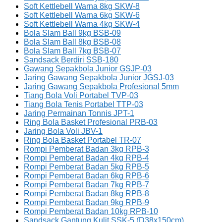
Soft Kettlebell Warna 8kg SKW-8
Soft Kettlebell Warna 6kg SKW-6
Soft Kettlebell Warna 4kg SKW-4
Bola Slam Ball 9kg BSB-09
Bola Slam Ball 8kg BSB-08
Bola Slam Ball 7kg BSB-07
Sandsack Berdiri SSB-180
Gawang Sepakbola Junior GSJP-03
Jaring Gawang Sepakbola Junior JGSJ-03
Jaring Gawang Sepakbola Profesional 5mm
Tiang Bola Voli Portabel TVP-03
Tiang Bola Tenis Portabel TTP-03
Jaring Permainan Tonnis JPT-1
Ring Bola Basket Profesional PRB-03
Jaring Bola Voli JBV-1
Ring Bola Basket Portabel TR-07
Rompi Pemberat Badan 3kg RPB-3
Rompi Pemberat Badan 4kg RPB-4
Rompi Pemberat Badan 5kg RPB-5
Rompi Pemberat Badan 6kg RPB-6
Rompi Pemberat Badan 7kg RPB-7
Rompi Pemberat Badan 8kg RPB-8
Rompi Pemberat Badan 9kg RPB-9
Rompi Pemberat Badan 10kg RPB-10
Sandsack Gantung Kulit SSK-5 (D38x150cm)