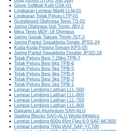
Bola Tonnis STG-2 Top Spin
Glove Softball Kulit GSK-01
Lingkaran Lempar Martil LLM-01
Lingkaran Tolak Peluru LTP-01
Scoreboard Olahraga Tenis TS-02
Jaring Olahraga Voli Trinity JBV-2
Meja Tenis MDF-18 Olympus
Jaring Sepak Takraw Trinity JST-2
Jaring Pantul Sepakbola Single JPSS-24
Kuda-Kuda Pelana Senam KPS-05
Jaring Pantul Sepakbola Double JPSD-18
Tolak Peluru Besi 7.26kg TPB-7
Tolak Peluru Besi 6kg TPB-6
Tolak Peluru Besi 5kg TPB-5
Tolak Peluru Besi 4kg TPB-4
Tolak Peluru Besi 3kg TPB-3
Tolak Peluru Besi 1kg TPB-1
Lempar Lembing Latihan LLL-500
Lempar Lembing Latihan LLL-600
Lempar Lembing Latihan LLL-700
Lempar Lembing Latihan LLL-800
Gawang Lari Aluminium SAH-ALU
Starting Blocks SAQ-ALU World Athletics
Lempar Lembing 600g 65m Flex 6.0 SAF-MC600
Lempar Lembing 700g IAAF SAF-YC700