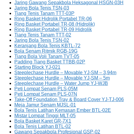
Jaring Gawang Sepakbola Heksagonal HSGN-03H
Jaring Bola Tenis TSN-03
Tiang Tenis Tanam TTT-03P
Ring Basket Hidrolik Portabel TR-06
Ring Basket Portabel TR-08 (Hidrolik)
Ring Basket Portabel TR-09 Hidrolik
Tiang Tenis Tanam TTT-02
Jaring Bola Tenis TSN-02
Keranjang Bola Tenis KBTL-72
Bola Senam Ritmik RGB-19G
Tiang Bola Voli Tanam TVT-05
Padding Tiang Basket TTBB-02P
Starting Block YJ-021
Steeplechase Hurdle – Movable YJ-SM – 3,94m
Steeplechase Hurdle – Movable YJ-SM – 5m
Steeplechase Hurdle – Water Jump YJ-WJB
Peti Lompat Senam PLS-05M
Peti Lompat Senam PLS-07N
Take-Off Foundation Tray & Board Cover YJ-TJ-006
Meja Jamur Senam MJSL-01
Bola Tenis Latihan Kemasan Ember BTL-02E
Mistar Lompat Tinggi MLT-05
Bola Basket Karet GR-7X1
Bola Tenis Latihan BTL-02
Gawang Sepakbola Profesional GSP-02