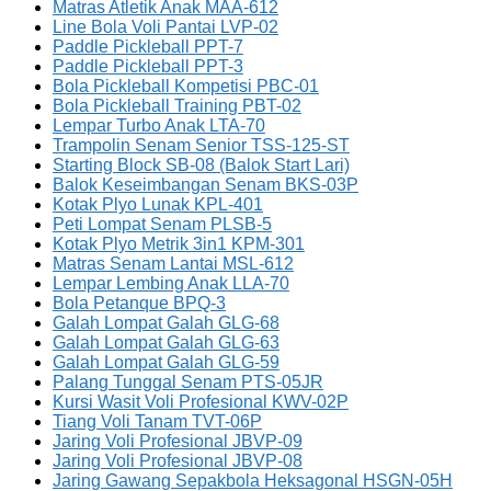
Matras Atletik Anak MAA-612
Line Bola Voli Pantai LVP-02
Paddle Pickleball PPT-7
Paddle Pickleball PPT-3
Bola Pickleball Kompetisi PBC-01
Bola Pickleball Training PBT-02
Lempar Turbo Anak LTA-70
Trampolin Senam Senior TSS-125-ST
Starting Block SB-08 (Balok Start Lari)
Balok Keseimbangan Senam BKS-03P
Kotak Plyo Lunak KPL-401
Peti Lompat Senam PLSB-5
Kotak Plyo Metrik 3in1 KPM-301
Matras Senam Lantai MSL-612
Lempar Lembing Anak LLA-70
Bola Petanque BPQ-3
Galah Lompat Galah GLG-68
Galah Lompat Galah GLG-63
Galah Lompat Galah GLG-59
Palang Tunggal Senam PTS-05JR
Kursi Wasit Voli Profesional KWV-02P
Tiang Voli Tanam TVT-06P
Jaring Voli Profesional JBVP-09
Jaring Voli Profesional JBVP-08
Jaring Gawang Sepakbola Heksagonal HSGN-05H