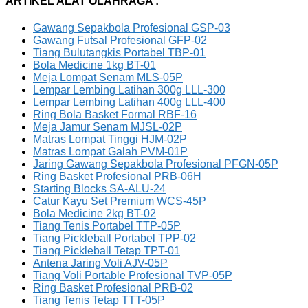
ARTIKEL ALAT OLAHRAGA :
Gawang Sepakbola Profesional GSP-03
Gawang Futsal Profesional GFP-02
Tiang Bulutangkis Portabel TBP-01
Bola Medicine 1kg BT-01
Meja Lompat Senam MLS-05P
Lempar Lembing Latihan 300g LLL-300
Lempar Lembing Latihan 400g LLL-400
Ring Bola Basket Formal RBF-16
Meja Jamur Senam MJSL-02P
Matras Lompat Tinggi HJM-02P
Matras Lompat Galah PVM-01P
Jaring Gawang Sepakbola Profesional PFGN-05P
Ring Basket Profesional PRB-06H
Starting Blocks SA-ALU-24
Catur Kayu Set Premium WCS-45P
Bola Medicine 2kg BT-02
Tiang Tenis Portabel TTP-05P
Tiang Pickleball Portabel TPP-02
Tiang Pickleball Tetap TPT-01
Antena Jaring Voli AJV-05P
Tiang Voli Portable Profesional TVP-05P
Ring Basket Profesional PRB-02
Tiang Tenis Tetap TTT-05P