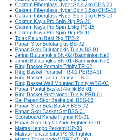
Cakram Fiberglass Hyper Spin 2kg CHS-20
Cakram Fiberglass Hyper Spin 1.5kg CHS-15
Cakram Fiberglass Hyper Spin 1kg CHS-10
Cakram Kayu Pro Spin 2kg PS-20
Cakram Kayu Pro Spin 1.5kg PS-15
Cakram Kayu Pro Spin 1kg PS-10
Tolak Peluru Besi 2kg TPB-2
Papan Skor Bulutangkis BS-02
Papan Skor Bulutangkis Trinity BS-01
Jaring Bulutangkis BN-02 (Badminton Net)
Jaring Bulutangkis BN-01 (Badminton Net)
Ring Basket Portable Trinity TR-02
Ring Basket Portabel TR-01 PERBASI
Ring Basket Tanam Trinity TTB-01
Ring Basket Wall Mounted Trinity WBG-03
Papan Pantul Basket Akrilik BB-01
Ring Basket Profesional Trinity PRB-01
Set Papan Skor Basketball BSS-03
Papan Skor Bola Basket BSS-02
Papan Skor Basket Set BSS-01
Scoreboard Karate Fighter KS-01
Papan Skor Digital Yudo Fighter JS-01
Matras Kempo Perkemi KP-30
Matras Pencak Silat PS-30 Fighter
Matras Taekwondo WTF TKD-30