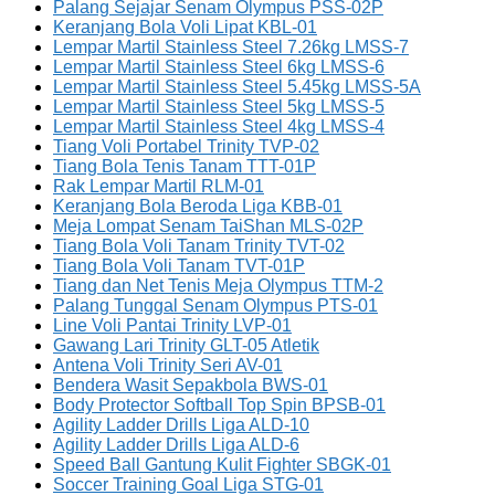
Palang Sejajar Senam Olympus PSS-02P
Keranjang Bola Voli Lipat KBL-01
Lempar Martil Stainless Steel 7.26kg LMSS-7
Lempar Martil Stainless Steel 6kg LMSS-6
Lempar Martil Stainless Steel 5.45kg LMSS-5A
Lempar Martil Stainless Steel 5kg LMSS-5
Lempar Martil Stainless Steel 4kg LMSS-4
Tiang Voli Portabel Trinity TVP-02
Tiang Bola Tenis Tanam TTT-01P
Rak Lempar Martil RLM-01
Keranjang Bola Beroda Liga KBB-01
Meja Lompat Senam TaiShan MLS-02P
Tiang Bola Voli Tanam Trinity TVT-02
Tiang Bola Voli Tanam TVT-01P
Tiang dan Net Tenis Meja Olympus TTM-2
Palang Tunggal Senam Olympus PTS-01
Line Voli Pantai Trinity LVP-01
Gawang Lari Trinity GLT-05 Atletik
Antena Voli Trinity Seri AV-01
Bendera Wasit Sepakbola BWS-01
Body Protector Softball Top Spin BPSB-01
Agility Ladder Drills Liga ALD-10
Agility Ladder Drills Liga ALD-6
Speed Ball Gantung Kulit Fighter SBGK-01
Soccer Training Goal Liga STG-01