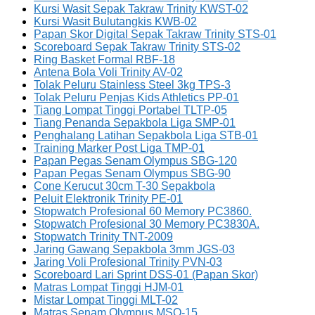
Kursi Wasit Sepak Takraw Trinity KWST-02
Kursi Wasit Bulutangkis KWB-02
Papan Skor Digital Sepak Takraw Trinity STS-01
Scoreboard Sepak Takraw Trinity STS-02
Ring Basket Formal RBF-18
Antena Bola Voli Trinity AV-02
Tolak Peluru Stainless Steel 3kg TPS-3
Tolak Peluru Penjas Kids Athletics PP-01
Tiang Lompat Tinggi Portabel TLTP-05
Tiang Penanda Sepakbola Liga SMP-01
Penghalang Latihan Sepakbola Liga STB-01
Training Marker Post Liga TMP-01
Papan Pegas Senam Olympus SBG-120
Papan Pegas Senam Olympus SBG-90
Cone Kerucut 30cm T-30 Sepakbola
Peluit Elektronik Trinity PE-01
Stopwatch Profesional 60 Memory PC3860.
Stopwatch Profesional 30 Memory PC3830A.
Stopwatch Trinity TNT-2009
Jaring Gawang Sepakbola 3mm JGS-03
Jaring Voli Profesional Trinity PVN-03
Scoreboard Lari Sprint DSS-01 (Papan Skor)
Matras Lompat Tinggi HJM-01
Mistar Lompat Tinggi MLT-02
Matras Senam Olympus MSO-15