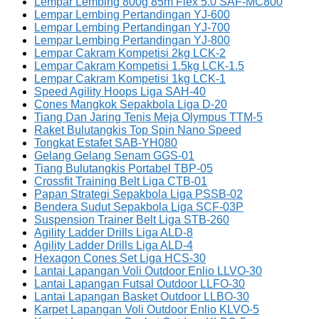
Lempar Lembing 800g 85m Flex 5.0 SAF-MC800
Lempar Lembing Pertandingan YJ-600
Lempar Lembing Pertandingan YJ-700
Lempar Lembing Pertandingan YJ-800
Lempar Cakram Kompetisi 2kg LCK-2
Lempar Cakram Kompetisi 1.5kg LCK-1.5
Lempar Cakram Kompetisi 1kg LCK-1
Speed Agility Hoops Liga SAH-40
Cones Mangkok Sepakbola Liga D-20
Tiang Dan Jaring Tenis Meja Olympus TTM-5
Raket Bulutangkis Top Spin Nano Speed
Tongkat Estafet SAB-YH080
Gelang Gelang Senam GGS-01
Tiang Bulutangkis Portabel TBP-05
Crossfit Training Belt Liga CTB-01
Papan Strategi Sepakbola Liga PSSB-02
Bendera Sudut Sepakbola Liga SCF-03P
Suspension Trainer Belt Liga STB-260
Agility Ladder Drills Liga ALD-8
Agility Ladder Drills Liga ALD-4
Hexagon Cones Set Liga HCS-30
Lantai Lapangan Voli Outdoor Enlio LLVO-30
Lantai Lapangan Futsal Outdoor LLFO-30
Lantai Lapangan Basket Outdoor LLBO-30
Karpet Lapangan Voli Outdoor Enlio KLVO-5