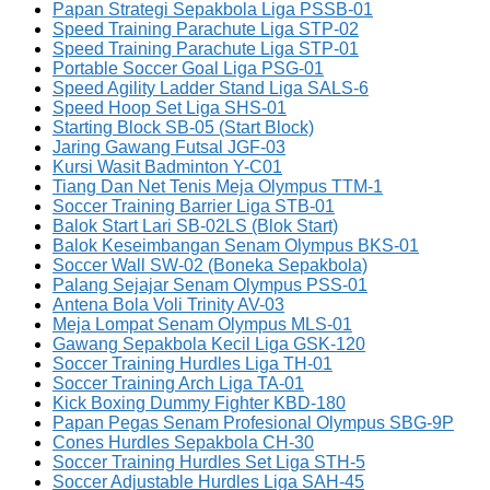
Papan Strategi Sepakbola Liga PSSB-01
Speed Training Parachute Liga STP-02
Speed Training Parachute Liga STP-01
Portable Soccer Goal Liga PSG-01
Speed Agility Ladder Stand Liga SALS-6
Speed Hoop Set Liga SHS-01
Starting Block SB-05 (Start Block)
Jaring Gawang Futsal JGF-03
Kursi Wasit Badminton Y-C01
Tiang Dan Net Tenis Meja Olympus TTM-1
Soccer Training Barrier Liga STB-01
Balok Start Lari SB-02LS (Blok Start)
Balok Keseimbangan Senam Olympus BKS-01
Soccer Wall SW-02 (Boneka Sepakbola)
Palang Sejajar Senam Olympus PSS-01
Antena Bola Voli Trinity AV-03
Meja Lompat Senam Olympus MLS-01
Gawang Sepakbola Kecil Liga GSK-120
Soccer Training Hurdles Liga TH-01
Soccer Training Arch Liga TA-01
Kick Boxing Dummy Fighter KBD-180
Papan Pegas Senam Profesional Olympus SBG-9P
Cones Hurdles Sepakbola CH-30
Soccer Training Hurdles Set Liga STH-5
Soccer Adjustable Hurdles Liga SAH-45