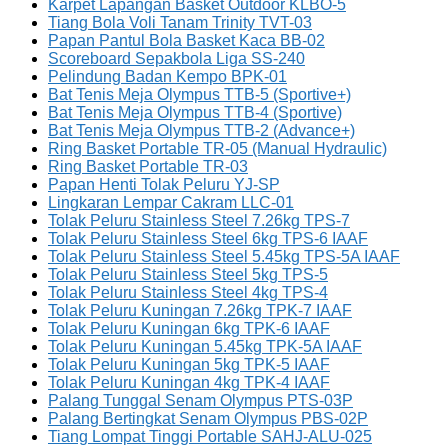
Karpet Lapangan Basket Outdoor KLBO-5
Tiang Bola Voli Tanam Trinity TVT-03
Papan Pantul Bola Basket Kaca BB-02
Scoreboard Sepakbola Liga SS-240
Pelindung Badan Kempo BPK-01
Bat Tenis Meja Olympus TTB-5 (Sportive+)
Bat Tenis Meja Olympus TTB-4 (Sportive)
Bat Tenis Meja Olympus TTB-2 (Advance+)
Ring Basket Portable TR-05 (Manual Hydraulic)
Ring Basket Portable TR-03
Papan Henti Tolak Peluru YJ-SP
Lingkaran Lempar Cakram LLC-01
Tolak Peluru Stainless Steel 7.26kg TPS-7
Tolak Peluru Stainless Steel 6kg TPS-6 IAAF
Tolak Peluru Stainless Steel 5.45kg TPS-5A IAAF
Tolak Peluru Stainless Steel 5kg TPS-5
Tolak Peluru Stainless Steel 4kg TPS-4
Tolak Peluru Kuningan 7.26kg TPK-7 IAAF
Tolak Peluru Kuningan 6kg TPK-6 IAAF
Tolak Peluru Kuningan 5.45kg TPK-5A IAAF
Tolak Peluru Kuningan 5kg TPK-5 IAAF
Tolak Peluru Kuningan 4kg TPK-4 IAAF
Palang Tunggal Senam Olympus PTS-03P
Palang Bertingkat Senam Olympus PBS-02P
Tiang Lompat Tinggi Portable SAHJ-ALU-025