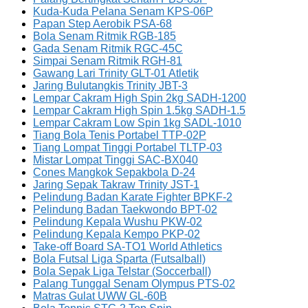
Kuda-Kuda Pelana Senam KPS-06P
Papan Step Aerobik PSA-68
Bola Senam Ritmik RGB-185
Gada Senam Ritmik RGC-45C
Simpai Senam Ritmik RGH-81
Gawang Lari Trinity GLT-01 Atletik
Jaring Bulutangkis Trinity JBT-3
Lempar Cakram High Spin 2kg SADH-1200
Lempar Cakram High Spin 1.5kg SADH-1.5
Lempar Cakram Low Spin 1kg SADL-1010
Tiang Bola Tenis Portabel TTP-02P
Tiang Lompat Tinggi Portabel TLTP-03
Mistar Lompat Tinggi SAC-BX040
Cones Mangkok Sepakbola D-24
Jaring Sepak Takraw Trinity JST-1
Pelindung Badan Karate Fighter BPKF-2
Pelindung Badan Taekwondo BPT-02
Pelindung Kepala Wushu PKW-02
Pelindung Kepala Kempo PKP-02
Take-off Board SA-TO1 World Athletics
Bola Futsal Liga Sparta (Futsalball)
Bola Sepak Liga Telstar (Soccerball)
Palang Tunggal Senam Olympus PTS-02
Matras Gulat UWW GL-60B