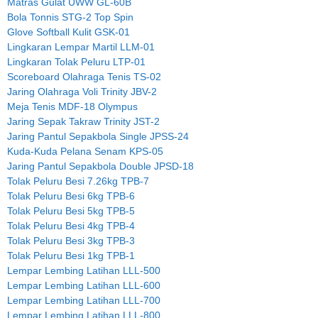
Matras Gulat UWW GL-60B
Bola Tonnis STG-2 Top Spin
Glove Softball Kulit GSK-01
Lingkaran Lempar Martil LLM-01
Lingkaran Tolak Peluru LTP-01
Scoreboard Olahraga Tenis TS-02
Jaring Olahraga Voli Trinity JBV-2
Meja Tenis MDF-18 Olympus
Jaring Sepak Takraw Trinity JST-2
Jaring Pantul Sepakbola Single JPSS-24
Kuda-Kuda Pelana Senam KPS-05
Jaring Pantul Sepakbola Double JPSD-18
Tolak Peluru Besi 7.26kg TPB-7
Tolak Peluru Besi 6kg TPB-6
Tolak Peluru Besi 5kg TPB-5
Tolak Peluru Besi 4kg TPB-4
Tolak Peluru Besi 3kg TPB-3
Tolak Peluru Besi 1kg TPB-1
Lempar Lembing Latihan LLL-500
Lempar Lembing Latihan LLL-600
Lempar Lembing Latihan LLL-700
Lempar Lembing Latihan LLL-800