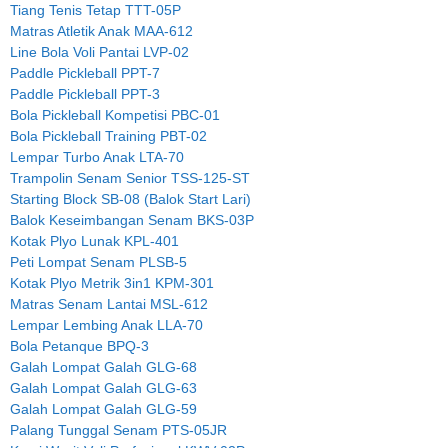
Tiang Tenis Tetap TTT-05P
Matras Atletik Anak MAA-612
Line Bola Voli Pantai LVP-02
Paddle Pickleball PPT-7
Paddle Pickleball PPT-3
Bola Pickleball Kompetisi PBC-01
Bola Pickleball Training PBT-02
Lempar Turbo Anak LTA-70
Trampolin Senam Senior TSS-125-ST
Starting Block SB-08 (Balok Start Lari)
Balok Keseimbangan Senam BKS-03P
Kotak Plyo Lunak KPL-401
Peti Lompat Senam PLSB-5
Kotak Plyo Metrik 3in1 KPM-301
Matras Senam Lantai MSL-612
Lempar Lembing Anak LLA-70
Bola Petanque BPQ-3
Galah Lompat Galah GLG-68
Galah Lompat Galah GLG-63
Galah Lompat Galah GLG-59
Palang Tunggal Senam PTS-05JR