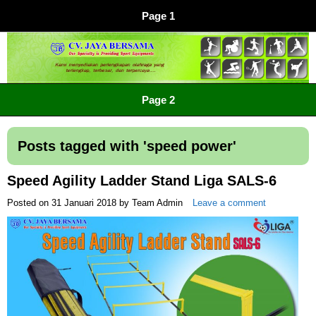
Page 1
CV JAYA BERSAMA Co Id
Menyediakan Semua Perlengkapan Olahraga Yang
Page 2
Lengkap, Berkualitas Dengan Harga Yang Murah
Posts tagged with '
speed power
'
Speed Agility Ladder Stand Liga SALS-6
Posted on
31 Januari 2018
by
Team Admin
Leave a comment