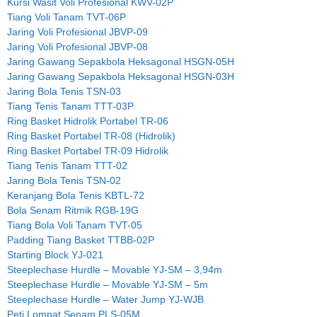
Kursi Wasit Voli Profesional KWV-02P
Tiang Voli Tanam TVT-06P
Jaring Voli Profesional JBVP-09
Jaring Voli Profesional JBVP-08
Jaring Gawang Sepakbola Heksagonal HSGN-05H
Jaring Gawang Sepakbola Heksagonal HSGN-03H
Jaring Bola Tenis TSN-03
Tiang Tenis Tanam TTT-03P
Ring Basket Hidrolik Portabel TR-06
Ring Basket Portabel TR-08 (Hidrolik)
Ring Basket Portabel TR-09 Hidrolik
Tiang Tenis Tanam TTT-02
Jaring Bola Tenis TSN-02
Keranjang Bola Tenis KBTL-72
Bola Senam Ritmik RGB-19G
Tiang Bola Voli Tanam TVT-05
Padding Tiang Basket TTBB-02P
Starting Block YJ-021
Steeplechase Hurdle – Movable YJ-SM – 3,94m
Steeplechase Hurdle – Movable YJ-SM – 5m
Steeplechase Hurdle – Water Jump YJ-WJB
Peti Lompat Senam PLS-05M