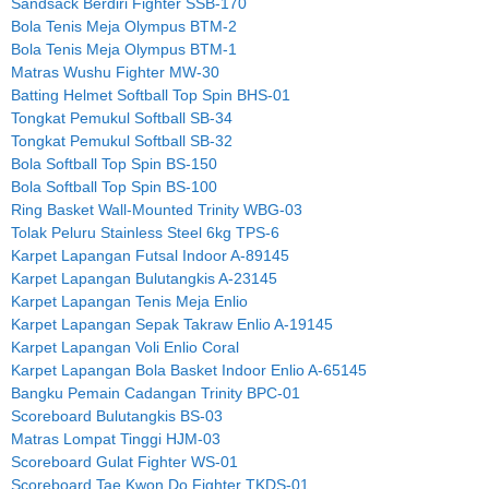
Sandsack Berdiri Fighter SSB-170
Bola Tenis Meja Olympus BTM-2
Bola Tenis Meja Olympus BTM-1
Matras Wushu Fighter MW-30
Batting Helmet Softball Top Spin BHS-01
Tongkat Pemukul Softball SB-34
Tongkat Pemukul Softball SB-32
Bola Softball Top Spin BS-150
Bola Softball Top Spin BS-100
Ring Basket Wall-Mounted Trinity WBG-03
Tolak Peluru Stainless Steel 6kg TPS-6
Karpet Lapangan Futsal Indoor A-89145
Karpet Lapangan Bulutangkis A-23145
Karpet Lapangan Tenis Meja Enlio
Karpet Lapangan Sepak Takraw Enlio A-19145
Karpet Lapangan Voli Enlio Coral
Karpet Lapangan Bola Basket Indoor Enlio A-65145
Bangku Pemain Cadangan Trinity BPC-01
Scoreboard Bulutangkis BS-03
Matras Lompat Tinggi HJM-03
Scoreboard Gulat Fighter WS-01
Scoreboard Tae Kwon Do Fighter TKDS-01