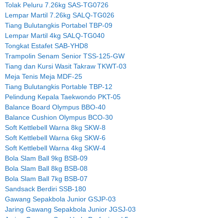
Tolak Peluru 7.26kg SAS-TG0726
Lempar Martil 7.26kg SALQ-TG026
Tiang Bulutangkis Portabel TBP-09
Lempar Martil 4kg SALQ-TG040
Tongkat Estafet SAB-YHD8
Trampolin Senam Senior TSS-125-GW
Tiang dan Kursi Wasit Takraw TKWT-03
Meja Tenis Meja MDF-25
Tiang Bulutangkis Portable TBP-12
Pelindung Kepala Taekwondo PKT-05
Balance Board Olympus BBO-40
Balance Cushion Olympus BCO-30
Soft Kettlebell Warna 8kg SKW-8
Soft Kettlebell Warna 6kg SKW-6
Soft Kettlebell Warna 4kg SKW-4
Bola Slam Ball 9kg BSB-09
Bola Slam Ball 8kg BSB-08
Bola Slam Ball 7kg BSB-07
Sandsack Berdiri SSB-180
Gawang Sepakbola Junior GSJP-03
Jaring Gawang Sepakbola Junior JGSJ-03