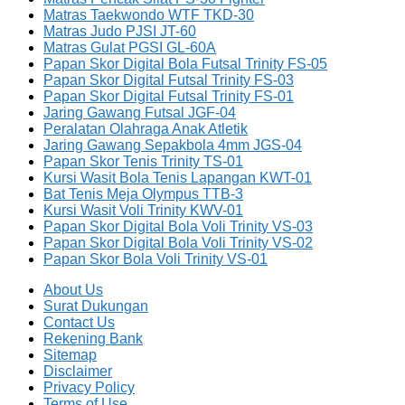
Matras Taekwondo WTF TKD-30
Matras Judo PJSI JT-60
Matras Gulat PGSI GL-60A
Papan Skor Digital Bola Futsal Trinity FS-05
Papan Skor Digital Futsal Trinity FS-03
Papan Skor Digital Futsal Trinity FS-01
Jaring Gawang Futsal JGF-04
Peralatan Olahraga Anak Atletik
Jaring Gawang Sepakbola 4mm JGS-04
Papan Skor Tenis Trinity TS-01
Kursi Wasit Bola Tenis Lapangan KWT-01
Bat Tenis Meja Olympus TTB-3
Kursi Wasit Voli Trinity KWV-01
Papan Skor Digital Bola Voli Trinity VS-03
Papan Skor Digital Bola Voli Trinity VS-02
Papan Skor Bola Voli Trinity VS-01
About Us
Surat Dukungan
Contact Us
Rekening Bank
Sitemap
Disclaimer
Privacy Policy
Terms of Use