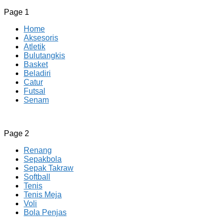
Page 1
Home
Aksesoris
Atletik
Bulutangkis
Basket
Beladiri
Catur
Futsal
Senam
CV JAYA BERSAMA Co Id
Menyediakan Semua Perlengkapan Olahraga Yang
Page 2
Lengkap, Berkualitas Dengan Harga Yang Murah
Renang
Sepakbola
Sepak Takraw
Softball
Tenis
Tenis Meja
Voli
Bola Penjas