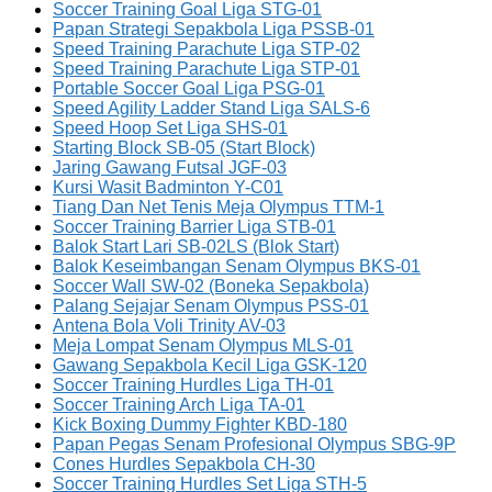
Soccer Training Goal Liga STG-01
Papan Strategi Sepakbola Liga PSSB-01
Speed Training Parachute Liga STP-02
Speed Training Parachute Liga STP-01
Portable Soccer Goal Liga PSG-01
Speed Agility Ladder Stand Liga SALS-6
Speed Hoop Set Liga SHS-01
Starting Block SB-05 (Start Block)
Jaring Gawang Futsal JGF-03
Kursi Wasit Badminton Y-C01
Tiang Dan Net Tenis Meja Olympus TTM-1
Soccer Training Barrier Liga STB-01
Balok Start Lari SB-02LS (Blok Start)
Balok Keseimbangan Senam Olympus BKS-01
Soccer Wall SW-02 (Boneka Sepakbola)
Palang Sejajar Senam Olympus PSS-01
Antena Bola Voli Trinity AV-03
Meja Lompat Senam Olympus MLS-01
Gawang Sepakbola Kecil Liga GSK-120
Soccer Training Hurdles Liga TH-01
Soccer Training Arch Liga TA-01
Kick Boxing Dummy Fighter KBD-180
Papan Pegas Senam Profesional Olympus SBG-9P
Cones Hurdles Sepakbola CH-30
Soccer Training Hurdles Set Liga STH-5