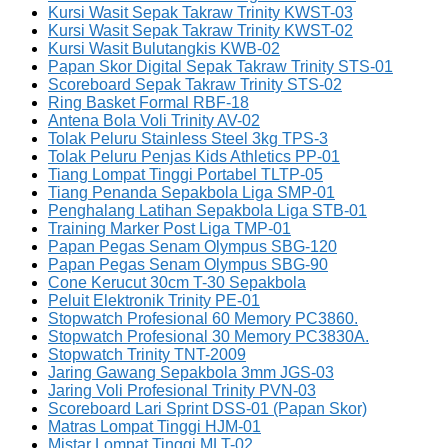
Kursi Wasit Sepak Takraw Trinity KWST-03
Kursi Wasit Sepak Takraw Trinity KWST-02
Kursi Wasit Bulutangkis KWB-02
Papan Skor Digital Sepak Takraw Trinity STS-01
Scoreboard Sepak Takraw Trinity STS-02
Ring Basket Formal RBF-18
Antena Bola Voli Trinity AV-02
Tolak Peluru Stainless Steel 3kg TPS-3
Tolak Peluru Penjas Kids Athletics PP-01
Tiang Lompat Tinggi Portabel TLTP-05
Tiang Penanda Sepakbola Liga SMP-01
Penghalang Latihan Sepakbola Liga STB-01
Training Marker Post Liga TMP-01
Papan Pegas Senam Olympus SBG-120
Papan Pegas Senam Olympus SBG-90
Cone Kerucut 30cm T-30 Sepakbola
Peluit Elektronik Trinity PE-01
Stopwatch Profesional 60 Memory PC3860.
Stopwatch Profesional 30 Memory PC3830A.
Stopwatch Trinity TNT-2009
Jaring Gawang Sepakbola 3mm JGS-03
Jaring Voli Profesional Trinity PVN-03
Scoreboard Lari Sprint DSS-01 (Papan Skor)
Matras Lompat Tinggi HJM-01
Mistar Lompat Tinggi MLT-02