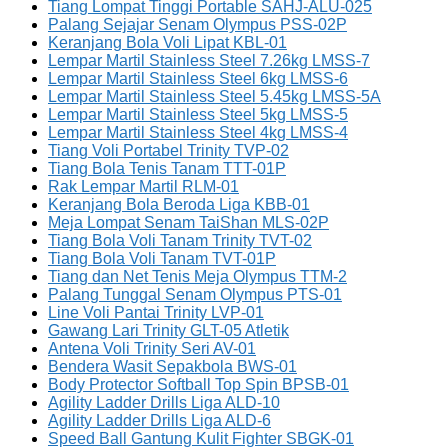
Tiang Lompat Tinggi Portable SAHJ-ALU-025
Palang Sejajar Senam Olympus PSS-02P
Keranjang Bola Voli Lipat KBL-01
Lempar Martil Stainless Steel 7.26kg LMSS-7
Lempar Martil Stainless Steel 6kg LMSS-6
Lempar Martil Stainless Steel 5.45kg LMSS-5A
Lempar Martil Stainless Steel 5kg LMSS-5
Lempar Martil Stainless Steel 4kg LMSS-4
Tiang Voli Portabel Trinity TVP-02
Tiang Bola Tenis Tanam TTT-01P
Rak Lempar Martil RLM-01
Keranjang Bola Beroda Liga KBB-01
Meja Lompat Senam TaiShan MLS-02P
Tiang Bola Voli Tanam Trinity TVT-02
Tiang Bola Voli Tanam TVT-01P
Tiang dan Net Tenis Meja Olympus TTM-2
Palang Tunggal Senam Olympus PTS-01
Line Voli Pantai Trinity LVP-01
Gawang Lari Trinity GLT-05 Atletik
Antena Voli Trinity Seri AV-01
Bendera Wasit Sepakbola BWS-01
Body Protector Softball Top Spin BPSB-01
Agility Ladder Drills Liga ALD-10
Agility Ladder Drills Liga ALD-6
Speed Ball Gantung Kulit Fighter SBGK-01