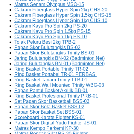
Matras Senam Olympus MSO-15
Cakram Fiberglass Hyper Spin 2kg CHS-20
Cakram Fiberglass Hyper Spin 1.5kg CHS-15
Cakram Fiberglass Hyper Spin 1kg CHS-10
Cakram Kayu Pro Spin 2kg PS-20
Cakram Kayu Pro Spin 1.5kg PS-15
Cakram Kayu Pro Spin 1kg PS-10
Tolak Peluru Besi 2kg TPB-2
Papan Skor Bulutangkis BS-02
Papan Skor Bulutangkis Trinity BS-01
Jaring Bulutangkis BN-02 (Badminton Net)
Jaring Bulutangkis BN-01 (Badminton Net)
Ring Basket Portable Trinity TR-02
Ring Basket Portabel TR-01 PERBASI
Ring Basket Tanam Trinity TTB-01
Ring Basket Wall Mounted Trinity WBG-03
Papan Pantul Basket Akrilik BB-01
Ring Basket Profesional Trinity PRB-01
Set Papan Skor Basketball BSS-03
Papan Skor Bola Basket BSS-02
Papan Skor Basket Set BSS-01
Scoreboard Karate Fighter KS-01
Papan Skor Digital Yudo Fighter JS-01
Matras Kempo Perkemi KP-30
Matras Pencak Silat PS-30 Fighter