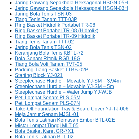
Jaring Gawang Sepakbola Heksagonal HSGN-05H
Jaring Gawang Sepakbola Heksagonal HSGN-03H
Jaring Bola Tenis TSN-03
Tiang Tenis Tanam TTT-03P
Ring Basket Hidrolik Portabel TR-06
Ring Basket Portabel TR-08 (Hidrolik)
Ring Basket Portabel TR-09 Hidrolik
Tiang Tenis Tanam TTT-02
Jaring Bola Tenis TSN-02
Keranjang Bola Tenis KBTL-72
Bola Senam Ritmik RGB-19G
Tiang Bola Voli Tanam TVT-05
Padding Tiang Basket TTBB-02P
Starting Block YJ-021
Steeplechase Hurdle – Movable YJ-SM – 3,94m
Steeplechase Hurdle – Movable YJ-SM – 5m
Steeplechase Hurdle – Water Jump YJ-WJB
Peti Lompat Senam PLS-05M
Peti Lompat Senam PLS-07N
Take-Off Foundation Tray & Board Cover YJ-TJ-006
Meja Jamur Senam MJSL-01
Bola Tenis Latihan Kemasan Ember BTL-02E
Mistar Lompat Tinggi MLT-05
Bola Basket Karet GR-7X1
Bola Tenis Latihan BTL-02