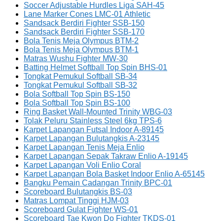
Soccer Adjustable Hurdles Liga SAH-45
Lane Marker Cones LMC-01 Athletic
Sandsack Berdiri Fighter SSB-150
Sandsack Berdiri Fighter SSB-170
Bola Tenis Meja Olympus BTM-2
Bola Tenis Meja Olympus BTM-1
Matras Wushu Fighter MW-30
Batting Helmet Softball Top Spin BHS-01
Tongkat Pemukul Softball SB-34
Tongkat Pemukul Softball SB-32
Bola Softball Top Spin BS-150
Bola Softball Top Spin BS-100
Ring Basket Wall-Mounted Trinity WBG-03
Tolak Peluru Stainless Steel 6kg TPS-6
Karpet Lapangan Futsal Indoor A-89145
Karpet Lapangan Bulutangkis A-23145
Karpet Lapangan Tenis Meja Enlio
Karpet Lapangan Sepak Takraw Enlio A-19145
Karpet Lapangan Voli Enlio Coral
Karpet Lapangan Bola Basket Indoor Enlio A-65145
Bangku Pemain Cadangan Trinity BPC-01
Scoreboard Bulutangkis BS-03
Matras Lompat Tinggi HJM-03
Scoreboard Gulat Fighter WS-01
Scoreboard Tae Kwon Do Fighter TKDS-01