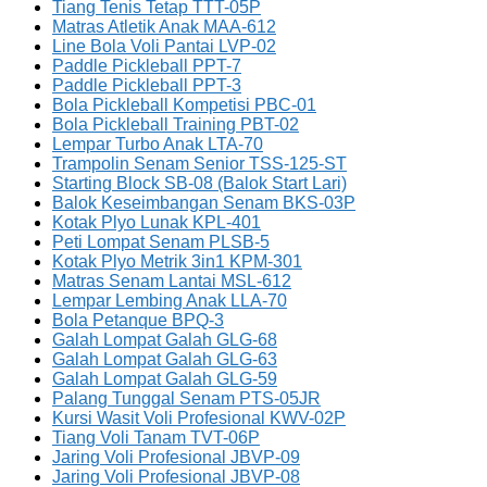
Tiang Tenis Tetap TTT-05P
Matras Atletik Anak MAA-612
Line Bola Voli Pantai LVP-02
Paddle Pickleball PPT-7
Paddle Pickleball PPT-3
Bola Pickleball Kompetisi PBC-01
Bola Pickleball Training PBT-02
Lempar Turbo Anak LTA-70
Trampolin Senam Senior TSS-125-ST
Starting Block SB-08 (Balok Start Lari)
Balok Keseimbangan Senam BKS-03P
Kotak Plyo Lunak KPL-401
Peti Lompat Senam PLSB-5
Kotak Plyo Metrik 3in1 KPM-301
Matras Senam Lantai MSL-612
Lempar Lembing Anak LLA-70
Bola Petanque BPQ-3
Galah Lompat Galah GLG-68
Galah Lompat Galah GLG-63
Galah Lompat Galah GLG-59
Palang Tunggal Senam PTS-05JR
Kursi Wasit Voli Profesional KWV-02P
Tiang Voli Tanam TVT-06P
Jaring Voli Profesional JBVP-09
Jaring Voli Profesional JBVP-08