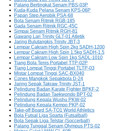
Palang Bertingkat Senam PBS-03P
Kuda-Kuda Pelana Senam KPS-06P
Papan Step Aerobik PSA-68
Bola Senam Ritmik RGB-185
Gada Senam Ritmik RGC-45C
Simpai Senam Ritmik RGH-81
Gawang Lari Trinity GLT-01 Atletik
Jaring Bulutangkis Trinity JBT-3
Lempar Cakram High Spin 2kg SADH-1200
Lempar Cakram High Spin 1.5kg SADH-1.5
Lempar Cakram Low Spin 1kg SADL-1010
Tiang Bola Tenis Portabel TTP-02P
Tiang Lompat Tinggi Portabel TLTP-03
Mistar Lompat Tinggi SAC-BX040
Cones Mangkok Sepakbola D-24
Jaring Sepak Takraw Trinity JST-1
Pelindung Badan Karate Fighter BPKF-2
Pelindung Badan Taekwondo BPT-02
Pelindung Kepala Wushu PKW-02
Pelindung Kepala Kempo PKP-02
Take-off Board SA-TO1 World Athletics
Bola Futsal Liga Sparta (Futsalball)
Bola Sepak Liga Telstar (Soccerball)
Palang Tunggal Senam Olympus PTS-02