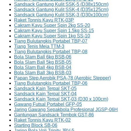
Sandsack Gantung Kulit SSK-5 (D38x150cm)
Sandsack Gantung Kulit SSK-4 (D35x125cm)
Sandsack Gantung Kulit SSK-3 (D30x100cm)
Raket Tonnis Kayu RTK-03P
Cakram Kayu Super Spin 2kg SS-20
Cakram Kayu Super Spin 1.5kg SS-15
Cakram Kayu Super Spin 1kg SS-10
Tiang Bulutangkis Portabel TBP-07
Tiang Tenis Meja TTM-3
Tiang Bulutangkis Portabel TBP-08
Bola Slam Ball 6kg BSB-06
Bola Slam Ball 5kg BSB-05
Bola Slam Ball 4kg BSB-04
Bola Slam Ball 3kg BSB-03
Papan Step Aerobik PSA-78 (Aerobic Stepper)
Tiang Bulutangkis Portabel TBP-06
Sandsack Kain Terpal SKT-05
Sandsack Kain Terpal SKT-04
Sandsack Kain Terpal SKT-03 (D30 x 100cm)
Gawang Futsal Portabel GFP-05
Jaring Gawang Sepakbola Profesional JGSP-06H
Gantungan Sandsack Tembok GST-86
Raket Tonnis Kayu RTK-02
Starting Block SB-06
Jaring Bola Voli Trinity JBV-5