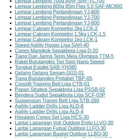
Lempar Lembing 700g IAAF SAF-YC700
Lempar Lembing 800g 85m Flex 5.0 SAF-MC800
Lempar Lembing Pertandingan YJ-600
Lempar Lembing Pertandingan YJ-700
Lempar Lembing Pertandingan YJ-800
Lempar Cakram Kompetisi 2kg LCK-2
Lempar Cakram Kompetisi 1.5kg LCK-1.5
Lempar Cakram Kompetisi 1kg LCK-1
Speed Agility Hoops Liga SAH-40
Cones Mangkok Sepakbola Liga D-20
Tiang Dan Jaring Tenis Meja Olympus TTM-5
Raket Bulutangkis Top Spin Nano Speed
Tongkat Estafet SAB-YH080
Gelang Gelang Senam GGS-01
Tiang Bulutangkis Portabel TBP-05
Crossfit Training Belt Liga CTB-01
Papan Strategi Sepakbola Liga PSSB-02
Bendera Sudut Sepakbola Liga SCF-03P
Suspension Trainer Belt Liga STB-260
Agility Ladder Drills Liga ALD-8
Agility Ladder Drills Liga ALD-4
Hexagon Cones Set Liga HCS-30
Lantai Lapangan Voli Outdoor Enlio LLVO-30
Lantai Lapangan Futsal Outdoor LLFO-30
Lantai Lapangan Basket Outdoor LLBO-30