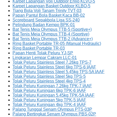
Karpet Lapangan Voli Outdoor Enlio KLVO-5
Karpet Lapangan Basket Outdoor KLBO-5
Tiang Bola Voli Tanam Trinity TVT-03
Papan Pantul Bola Basket Kaca BB-02
Scoreboard Sepakbola Liga SS-240
Pelindung Badan Kempo BPK-01
Bat Tenis Meja Olympus TTB-5 (Sportive+)
Bat Tenis Meja Olympus TTB-4 (Sportive)
Bat Tenis Meja Olympus TTB-2 (Advance+)
Ring Basket Portable TR-05 (Manual Hydraulic)
Ring Basket Portable TR-03
Papan Henti Tolak Peluru YJ-SP
Lingkaran Lempar Cakram LLC-01
Tolak Peluru Stainless Steel 7.26kg TPS-7
Tolak Peluru Stainless Steel 6kg TPS-6 IAAF
Tolak Peluru Stainless Steel 5.45kg TPS-5A IAAF
Tolak Peluru Stainless Steel 5kg TPS-5
Tolak Peluru Stainless Steel 4kg TPS-4
Tolak Peluru Kuningan 7.26kg TPK-7 IAAF
Tolak Peluru Kuningan 6kg TPK-6 IAAF
Tolak Peluru Kuningan 5.45kg TPK-5A IAAF
Tolak Peluru Kuningan 5kg TPK-5 IAAF
Tolak Peluru Kuningan 4kg TPK-4 IAAF
Palang Tunggal Senam Olympus PTS-03P
Palang Bertingkat Senam Olympus PBS-02P