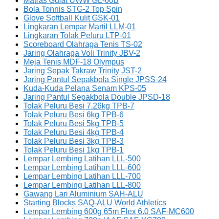
Matras Gulat UWW GL-60B
Bola Tonnis STG-2 Top Spin
Glove Softball Kulit GSK-01
Lingkaran Lempar Martil LLM-01
Lingkaran Tolak Peluru LTP-01
Scoreboard Olahraga Tenis TS-02
Jaring Olahraga Voli Trinity JBV-2
Meja Tenis MDF-18 Olympus
Jaring Sepak Takraw Trinity JST-2
Jaring Pantul Sepakbola Single JPSS-24
Kuda-Kuda Pelana Senam KPS-05
Jaring Pantul Sepakbola Double JPSD-18
Tolak Peluru Besi 7.26kg TPB-7
Tolak Peluru Besi 6kg TPB-6
Tolak Peluru Besi 5kg TPB-5
Tolak Peluru Besi 4kg TPB-4
Tolak Peluru Besi 3kg TPB-3
Tolak Peluru Besi 1kg TPB-1
Lempar Lembing Latihan LLL-500
Lempar Lembing Latihan LLL-600
Lempar Lembing Latihan LLL-700
Lempar Lembing Latihan LLL-800
Gawang Lari Aluminium SAH-ALU
Starting Blocks SAQ-ALU World Athletics
Lempar Lembing 600g 65m Flex 6.0 SAF-MC600