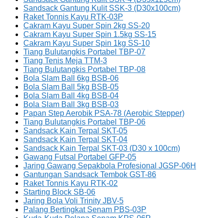
Sandsack Gantung Kulit SSK-3 (D30x100cm)
Raket Tonnis Kayu RTK-03P
Cakram Kayu Super Spin 2kg SS-20
Cakram Kayu Super Spin 1.5kg SS-15
Cakram Kayu Super Spin 1kg SS-10
Tiang Bulutangkis Portabel TBP-07
Tiang Tenis Meja TTM-3
Tiang Bulutangkis Portabel TBP-08
Bola Slam Ball 6kg BSB-06
Bola Slam Ball 5kg BSB-05
Bola Slam Ball 4kg BSB-04
Bola Slam Ball 3kg BSB-03
Papan Step Aerobik PSA-78 (Aerobic Stepper)
Tiang Bulutangkis Portabel TBP-06
Sandsack Kain Terpal SKT-05
Sandsack Kain Terpal SKT-04
Sandsack Kain Terpal SKT-03 (D30 x 100cm)
Gawang Futsal Portabel GFP-05
Jaring Gawang Sepakbola Profesional JGSP-06H
Gantungan Sandsack Tembok GST-86
Raket Tonnis Kayu RTK-02
Starting Block SB-06
Jaring Bola Voli Trinity JBV-5
Palang Bertingkat Senam PBS-03P