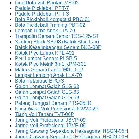
Line Bola Voli Pantai LVP-02
Paddle Pickleball PPT-7
Paddle Pickleball PPT-3
Bola Pickleball Kompetisi PBC-01
Bola Pickleball Training PBT-02
Lempar Turbo Anak LTA-70
Trampolin Senam Senior TSS-125-ST
Starting Block SB-08 (Balok Start Lari)
Balok Keseimbangan Senam BKS-03P
Kotak Plyo Lunak KPL-401
Peti Lompat Senam PLSB-5
Kotak Plyo Metrik 3in1 KPM-301
Matras Senam Lantai MSL-612
Lempar Lembing Anak LLA-70
Bola Petanque BPQ-3
Galah Lompat Galah GLG-68
Galah Lompat Galah GLG-63
Galah Lompat Galah GLG-59
Palang Tunggal Senam PTS-05JR
Kursi Wasit Voli Profesional KWV-02P
Tiang Voli Tanam TVT-06P
Jaring Voli Profesional JBVP-09
Jaring Voli Profesional JBVP-08
Jaring Gawang Sepakbola Heksagonal HSGN-05H
Jaring Gawang Sepakbola Heksagonal HSGN-03H