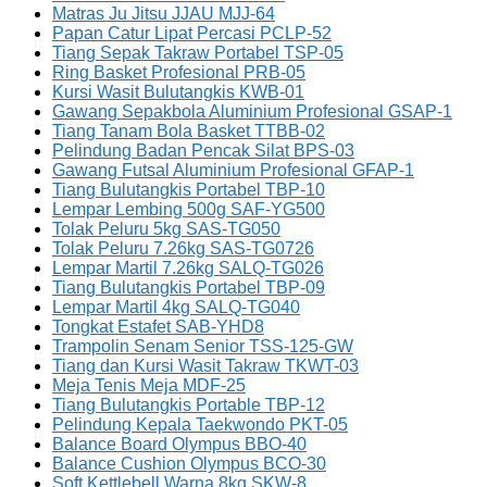
Matras Ju Jitsu JJAU MJJ-64
Papan Catur Lipat Percasi PCLP-52
Tiang Sepak Takraw Portabel TSP-05
Ring Basket Profesional PRB-05
Kursi Wasit Bulutangkis KWB-01
Gawang Sepakbola Aluminium Profesional GSAP-1
Tiang Tanam Bola Basket TTBB-02
Pelindung Badan Pencak Silat BPS-03
Gawang Futsal Aluminium Profesional GFAP-1
Tiang Bulutangkis Portabel TBP-10
Lempar Lembing 500g SAF-YG500
Tolak Peluru 5kg SAS-TG050
Tolak Peluru 7.26kg SAS-TG0726
Lempar Martil 7.26kg SALQ-TG026
Tiang Bulutangkis Portabel TBP-09
Lempar Martil 4kg SALQ-TG040
Tongkat Estafet SAB-YHD8
Trampolin Senam Senior TSS-125-GW
Tiang dan Kursi Wasit Takraw TKWT-03
Meja Tenis Meja MDF-25
Tiang Bulutangkis Portable TBP-12
Pelindung Kepala Taekwondo PKT-05
Balance Board Olympus BBO-40
Balance Cushion Olympus BCO-30
Soft Kettlebell Warna 8kg SKW-8