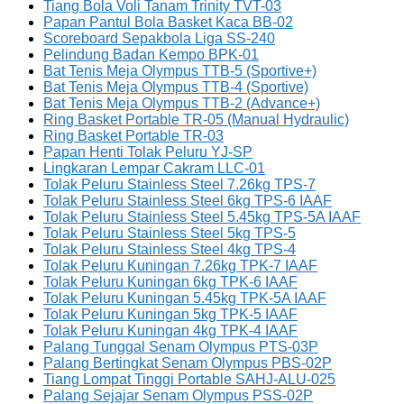
Tiang Bola Voli Tanam Trinity TVT-03
Papan Pantul Bola Basket Kaca BB-02
Scoreboard Sepakbola Liga SS-240
Pelindung Badan Kempo BPK-01
Bat Tenis Meja Olympus TTB-5 (Sportive+)
Bat Tenis Meja Olympus TTB-4 (Sportive)
Bat Tenis Meja Olympus TTB-2 (Advance+)
Ring Basket Portable TR-05 (Manual Hydraulic)
Ring Basket Portable TR-03
Papan Henti Tolak Peluru YJ-SP
Lingkaran Lempar Cakram LLC-01
Tolak Peluru Stainless Steel 7.26kg TPS-7
Tolak Peluru Stainless Steel 6kg TPS-6 IAAF
Tolak Peluru Stainless Steel 5.45kg TPS-5A IAAF
Tolak Peluru Stainless Steel 5kg TPS-5
Tolak Peluru Stainless Steel 4kg TPS-4
Tolak Peluru Kuningan 7.26kg TPK-7 IAAF
Tolak Peluru Kuningan 6kg TPK-6 IAAF
Tolak Peluru Kuningan 5.45kg TPK-5A IAAF
Tolak Peluru Kuningan 5kg TPK-5 IAAF
Tolak Peluru Kuningan 4kg TPK-4 IAAF
Palang Tunggal Senam Olympus PTS-03P
Palang Bertingkat Senam Olympus PBS-02P
Tiang Lompat Tinggi Portable SAHJ-ALU-025
Palang Sejajar Senam Olympus PSS-02P