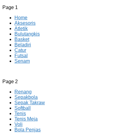
Page 1
Home
Aksesoris
Atletik
Bulutangkis
Basket
Beladiri
Catur
Futsal
Senam
CV JAYA BERSAMA Co Id
Menyediakan Semua Perlengkapan Olahraga Yang
Page 2
Lengkap, Berkualitas Dengan Harga Yang Murah
Renang
Sepakbola
Sepak Takraw
Softball
Tenis
Tenis Meja
Voli
Bola Penjas