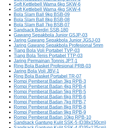
Soft Kettlebell Warna 6kg SKW-6
Soft Kettlebell Warna 4kg SKW-4
Bola Slam Ball 9kg BSB-09
Bola Slam Ball 8kg BSB-08
Bola Slam Ball 7kg BSB-07
Sandsack Berdiri SSB-180
Gawang Sepakbola Junior GSJP-03
Jaring Gawang Sepakbola Junior JGSJ-03
Jaring Gawang Sepakbola Profesional 5mm
Tiang Bola Voli Portabel TVP-03
Tiang Bola Tenis Portabel TTP-03
Jaring Permainan Tonnis JPT-1
Ring Bola Basket Profesional PRB-03
Jaring Bola Voli JBV-1
Ring Bola Basket Portabel TR-07
Rompi Pemberat Badan 3kg RPB-3
Rompi Pemberat Badan 4kg RPB-4
Rompi Pemberat Badan 5kg RPB-5
Rompi Pemberat Badan 6kg RPB-6
Rompi Pemberat Badan 7kg RPB-7
Rompi Pemberat Badan 8kg RPB-8
Rompi Pemberat Badan 9kg RPB-9
Rompi Pemberat Badan 10kg RPB-10
Sandsack Gantung Kulit SSK-5 (D38x150cm)
Sandsack Gantung Kulit SSK-4 (D35x125cm)