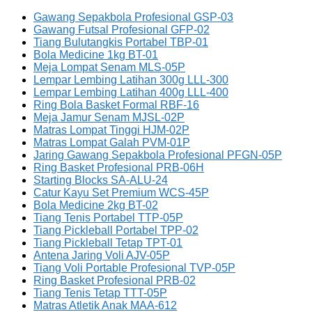
Gawang Sepakbola Profesional GSP-03
Gawang Futsal Profesional GFP-02
Tiang Bulutangkis Portabel TBP-01
Bola Medicine 1kg BT-01
Meja Lompat Senam MLS-05P
Lempar Lembing Latihan 300g LLL-300
Lempar Lembing Latihan 400g LLL-400
Ring Bola Basket Formal RBF-16
Meja Jamur Senam MJSL-02P
Matras Lompat Tinggi HJM-02P
Matras Lompat Galah PVM-01P
Jaring Gawang Sepakbola Profesional PFGN-05P
Ring Basket Profesional PRB-06H
Starting Blocks SA-ALU-24
Catur Kayu Set Premium WCS-45P
Bola Medicine 2kg BT-02
Tiang Tenis Portabel TTP-05P
Tiang Pickleball Portabel TPP-02
Tiang Pickleball Tetap TPT-01
Antena Jaring Voli AJV-05P
Tiang Voli Portable Profesional TVP-05P
Ring Basket Profesional PRB-02
Tiang Tenis Tetap TTT-05P
Matras Atletik Anak MAA-612