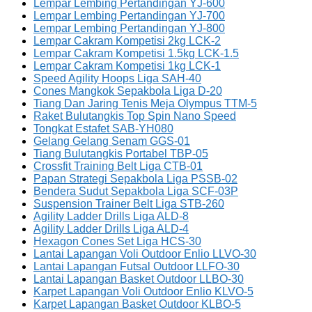
Lempar Lembing Pertandingan YJ-600
Lempar Lembing Pertandingan YJ-700
Lempar Lembing Pertandingan YJ-800
Lempar Cakram Kompetisi 2kg LCK-2
Lempar Cakram Kompetisi 1.5kg LCK-1.5
Lempar Cakram Kompetisi 1kg LCK-1
Speed Agility Hoops Liga SAH-40
Cones Mangkok Sepakbola Liga D-20
Tiang Dan Jaring Tenis Meja Olympus TTM-5
Raket Bulutangkis Top Spin Nano Speed
Tongkat Estafet SAB-YH080
Gelang Gelang Senam GGS-01
Tiang Bulutangkis Portabel TBP-05
Crossfit Training Belt Liga CTB-01
Papan Strategi Sepakbola Liga PSSB-02
Bendera Sudut Sepakbola Liga SCF-03P
Suspension Trainer Belt Liga STB-260
Agility Ladder Drills Liga ALD-8
Agility Ladder Drills Liga ALD-4
Hexagon Cones Set Liga HCS-30
Lantai Lapangan Voli Outdoor Enlio LLVO-30
Lantai Lapangan Futsal Outdoor LLFO-30
Lantai Lapangan Basket Outdoor LLBO-30
Karpet Lapangan Voli Outdoor Enlio KLVO-5
Karpet Lapangan Basket Outdoor KLBO-5