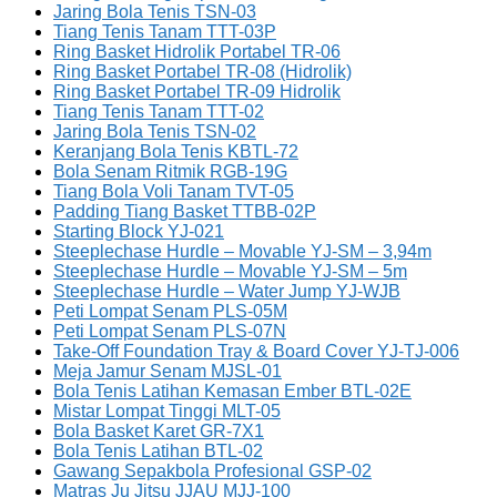
Jaring Bola Tenis TSN-03
Tiang Tenis Tanam TTT-03P
Ring Basket Hidrolik Portabel TR-06
Ring Basket Portabel TR-08 (Hidrolik)
Ring Basket Portabel TR-09 Hidrolik
Tiang Tenis Tanam TTT-02
Jaring Bola Tenis TSN-02
Keranjang Bola Tenis KBTL-72
Bola Senam Ritmik RGB-19G
Tiang Bola Voli Tanam TVT-05
Padding Tiang Basket TTBB-02P
Starting Block YJ-021
Steeplechase Hurdle – Movable YJ-SM – 3,94m
Steeplechase Hurdle – Movable YJ-SM – 5m
Steeplechase Hurdle – Water Jump YJ-WJB
Peti Lompat Senam PLS-05M
Peti Lompat Senam PLS-07N
Take-Off Foundation Tray & Board Cover YJ-TJ-006
Meja Jamur Senam MJSL-01
Bola Tenis Latihan Kemasan Ember BTL-02E
Mistar Lompat Tinggi MLT-05
Bola Basket Karet GR-7X1
Bola Tenis Latihan BTL-02
Gawang Sepakbola Profesional GSP-02
Matras Ju Jitsu JJAU MJJ-100