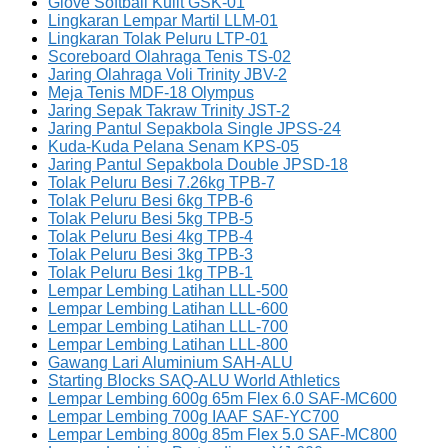
Glove Softball Kulit GSK-01
Lingkaran Lempar Martil LLM-01
Lingkaran Tolak Peluru LTP-01
Scoreboard Olahraga Tenis TS-02
Jaring Olahraga Voli Trinity JBV-2
Meja Tenis MDF-18 Olympus
Jaring Sepak Takraw Trinity JST-2
Jaring Pantul Sepakbola Single JPSS-24
Kuda-Kuda Pelana Senam KPS-05
Jaring Pantul Sepakbola Double JPSD-18
Tolak Peluru Besi 7.26kg TPB-7
Tolak Peluru Besi 6kg TPB-6
Tolak Peluru Besi 5kg TPB-5
Tolak Peluru Besi 4kg TPB-4
Tolak Peluru Besi 3kg TPB-3
Tolak Peluru Besi 1kg TPB-1
Lempar Lembing Latihan LLL-500
Lempar Lembing Latihan LLL-600
Lempar Lembing Latihan LLL-700
Lempar Lembing Latihan LLL-800
Gawang Lari Aluminium SAH-ALU
Starting Blocks SAQ-ALU World Athletics
Lempar Lembing 600g 65m Flex 6.0 SAF-MC600
Lempar Lembing 700g IAAF SAF-YC700
Lempar Lembing 800g 85m Flex 5.0 SAF-MC800