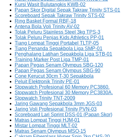
Kursi Wasit Bulutangkis KWB-02
Papan Skor Digital Sepak Takraw Trinity STS-01
Scoreboard Sepak Takraw Trinity STS-02
Ring Basket Formal RBF-18
Antena Bola Voli Trinity AV-02
Tolak Peluru Stainless Steel 3kg TPS-3
Tolak Peluru Penjas Kids Athletics PP-01
Tiang Lompat Tinggi Portabel TLTP-05
Tiang Penanda Sepakbola Liga SMP-01
Penghalang Latihan Sepakbola Liga STB-01
Training Marker Post Liga TMP-01
Papan Pegas Senam Olympus SBG-120
Papan Pegas Senam Olympus SBG-90
Cone Kerucut 30cm T-30 Sepakbola
Peluit Elektronik Trinity PE-01
Stopwatch Profesional 60 Memory PC3860.
Stopwatch Profesional 30 Memory PC3830A.
Stopwatch Trinity TNT-2009
Jaring Gawang Sepakbola 3mm JGS-03
Jaring Voli Profesional Trinity PVN-03
Scoreboard Lari Sprint DSS-01 (Papan Skor)
Matras Lompat Tinggi HJM-01
Mistar Lompat Tinggi MLT-02
Matras Senam Olympus MSO-15
Cakram Fiberglass Hyper Spin 2kg CHS-20