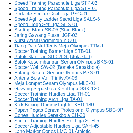
Speed Training Parachute Liga STP-02
Speed Training Parachute Liga STP-01
Portable Soccer Goal Liga PSG-01
Speed Agility Ladder Stand Liga SALS-6
Speed Hoop Set Liga SHS-01
Starting Block SB-05 (Start Block)
Jaring Gawang Futsal JGF-03
Kursi Wasit Badminton Y-C01
Tiang Dan Net Tenis Meja Olympus TTM-1
Soccer Training Barrier Liga STB-01
Balok Start Lari SB-02LS (Blok Start)
Balok Keseimbangan Senam Olympus BKS-01
Soccer Wall SW-02 (Boneka Sepakbola)
Palang Sejajar Senam Olympus PSS-01
Antena Bola Voli Trinity AV-03
Meja Lompat Senam Olympus MLS-01
Gawang Sepakbola Kecil Liga GSK-120
Soccer Training Hurdles Liga TH-01
Soccer Training Arch Liga TA-01
Kick Boxing Dummy Fighter KBD-180
Papan Pegas Senam Profesional Olympus SBG-9P
Cones Hurdles Sepakbola CH-30
Soccer Training Hurdles Set Liga STH-5
Soccer Adjustable Hurdles Liga SAH-45
Lane Marker Cones LMC-01 Athletic