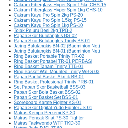
Cakram Fiberglass Hyper Spin 1.5kg CHS-15
Cakram Fiberglass Hyper Spin 1kg CHS-10
Cakram Kayu Pro Spin 2kg PS-20
Cakram Kayu Pro Spin 1.5kg PS-15
Cakram Kayu Pro Spin 1kg PS-10
Tolak Peluru Besi 2kg TPB-2
Papan Skor Bulutangkis BS-02
Papan Skor Bulutangkis Trinity BS-01
Jaring Bulutangkis BN-02 (Badminton Net)
Jaring Bulutangkis BN-01 (Badminton Net)
Ring Basket Portable Trinity TR-02
Ring Basket Portabel TR-01 PERBASI
Ring Basket Tanam Trinity TTB-01
Ring Basket Wall Mounted Trinity WBG-03
Papan Pantul Basket Akrilik BB-01
Ring Basket Profesional Trinity PRB-01
Set Papan Skor Basketball BSS-03
Papan Skor Bola Basket BSS-02
Papan Skor Basket Set BSS-01
Scoreboard Karate Fighter KS-01
Papan Skor Digital Yudo Fighter JS-01
Matras Kempo Perkemi KP-30
Matras Pencak Silat PS-30 Fighter
Matras Taekwondo WTF TKD-30