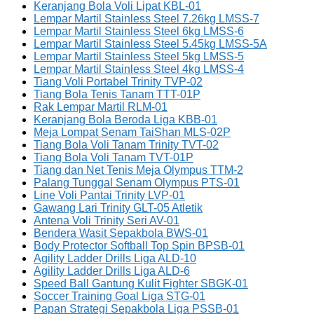
Keranjang Bola Voli Lipat KBL-01
Lempar Martil Stainless Steel 7.26kg LMSS-7
Lempar Martil Stainless Steel 6kg LMSS-6
Lempar Martil Stainless Steel 5.45kg LMSS-5A
Lempar Martil Stainless Steel 5kg LMSS-5
Lempar Martil Stainless Steel 4kg LMSS-4
Tiang Voli Portabel Trinity TVP-02
Tiang Bola Tenis Tanam TTT-01P
Rak Lempar Martil RLM-01
Keranjang Bola Beroda Liga KBB-01
Meja Lompat Senam TaiShan MLS-02P
Tiang Bola Voli Tanam Trinity TVT-02
Tiang Bola Voli Tanam TVT-01P
Tiang dan Net Tenis Meja Olympus TTM-2
Palang Tunggal Senam Olympus PTS-01
Line Voli Pantai Trinity LVP-01
Gawang Lari Trinity GLT-05 Atletik
Antena Voli Trinity Seri AV-01
Bendera Wasit Sepakbola BWS-01
Body Protector Softball Top Spin BPSB-01
Agility Ladder Drills Liga ALD-10
Agility Ladder Drills Liga ALD-6
Speed Ball Gantung Kulit Fighter SBGK-01
Soccer Training Goal Liga STG-01
Papan Strategi Sepakbola Liga PSSB-01