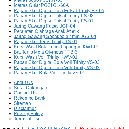
Matras Judo PJSI JT-60
Matras Gulat PGSI GL-60A
Papan Skor Digital Bola Futsal Trinity FS-05
Papan Skor Digital Futsal Trinity FS-03
Papan Skor Digital Futsal Trinity FS-01
Jaring Gawang Futsal JGF-04
Peralatan Olahraga Anak Atletik
Jaring Gawang Sepakbola 4mm JGS-04
Papan Skor Tenis Trinity TS-01
Kursi Wasit Bola Tenis Lapangan KWT-01
Bat Tenis Meja Olympus TTB-3
Kursi Wasit Voli Trinity KWV-01
Papan Skor Digital Bola Voli Trinity VS-03
Papan Skor Digital Bola Voli Trinity VS-02
Papan Skor Bola Voli Trinity VS-01
About Us
Surat Dukungan
Contact Us
Rekening Bank
Sitemap
Disclaimer
Privacy Policy
Terms of Use
Powered by
CV JAYA BERSAMA ,
Jl. Puri Anjasmoro Blok L-