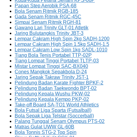
Kuda-Kuda Pelana Senam KPS-06P
Papan Step Aerobik PSA-68
Bola Senam Ritmik RGB-185
Gada Senam Ritmik RGC-45C
Simpai Senam Ritmik RGH-81
Gawang Lari Trinity GLT-01 Atletik
Jaring Bulutangkis Trinity JBT-3
Lempar Cakram High Spin 2kg SADH-1200
Lempar Cakram High Spin 1.5kg SADH-1.5
Lempar Cakram Low Spin 1kg SADL-1010
Tiang Bola Tenis Portabel TTP-02P
Tiang Lompat Tinggi Portabel TLTP-03
Mistar Lompat Tinggi SAC-BX040
Cones Mangkok Sepakbola D-24
Jaring Sepak Takraw Trinity JST-1
Pelindung Badan Karate Fighter BPKF-2
Pelindung Badan Taekwondo BPT-02
Pelindung Kepala Wushu PKW-02
Pelindung Kepala Kempo PKP-02
Take-off Board SA-TO1 World Athletics
Bola Futsal Liga Sparta (Futsalball)
Bola Sepak Liga Telstar (Soccerball)
Palang Tunggal Senam Olympus PTS-02
Matras Gulat UWW GL-60B
Bola Tonnis STG-2 Top Spin