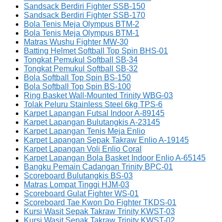
Sandsack Berdiri Fighter SSB-150
Sandsack Berdiri Fighter SSB-170
Bola Tenis Meja Olympus BTM-2
Bola Tenis Meja Olympus BTM-1
Matras Wushu Fighter MW-30
Batting Helmet Softball Top Spin BHS-01
Tongkat Pemukul Softball SB-34
Tongkat Pemukul Softball SB-32
Bola Softball Top Spin BS-150
Bola Softball Top Spin BS-100
Ring Basket Wall-Mounted Trinity WBG-03
Tolak Peluru Stainless Steel 6kg TPS-6
Karpet Lapangan Futsal Indoor A-89145
Karpet Lapangan Bulutangkis A-23145
Karpet Lapangan Tenis Meja Enlio
Karpet Lapangan Sepak Takraw Enlio A-19145
Karpet Lapangan Voli Enlio Coral
Karpet Lapangan Bola Basket Indoor Enlio A-65145
Bangku Pemain Cadangan Trinity BPC-01
Scoreboard Bulutangkis BS-03
Matras Lompat Tinggi HJM-03
Scoreboard Gulat Fighter WS-01
Scoreboard Tae Kwon Do Fighter TKDS-01
Kursi Wasit Sepak Takraw Trinity KWST-03
Kursi Wasit Sepak Takraw Trinity KWST-02