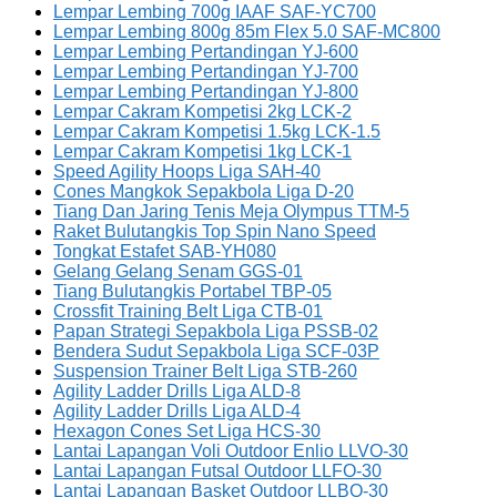
Lempar Lembing 700g IAAF SAF-YC700
Lempar Lembing 800g 85m Flex 5.0 SAF-MC800
Lempar Lembing Pertandingan YJ-600
Lempar Lembing Pertandingan YJ-700
Lempar Lembing Pertandingan YJ-800
Lempar Cakram Kompetisi 2kg LCK-2
Lempar Cakram Kompetisi 1.5kg LCK-1.5
Lempar Cakram Kompetisi 1kg LCK-1
Speed Agility Hoops Liga SAH-40
Cones Mangkok Sepakbola Liga D-20
Tiang Dan Jaring Tenis Meja Olympus TTM-5
Raket Bulutangkis Top Spin Nano Speed
Tongkat Estafet SAB-YH080
Gelang Gelang Senam GGS-01
Tiang Bulutangkis Portabel TBP-05
Crossfit Training Belt Liga CTB-01
Papan Strategi Sepakbola Liga PSSB-02
Bendera Sudut Sepakbola Liga SCF-03P
Suspension Trainer Belt Liga STB-260
Agility Ladder Drills Liga ALD-8
Agility Ladder Drills Liga ALD-4
Hexagon Cones Set Liga HCS-30
Lantai Lapangan Voli Outdoor Enlio LLVO-30
Lantai Lapangan Futsal Outdoor LLFO-30
Lantai Lapangan Basket Outdoor LLBO-30