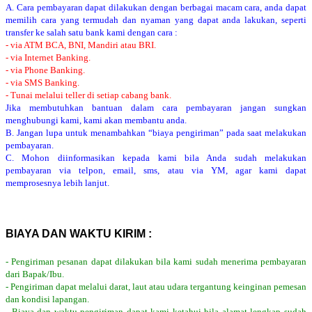
A. Cara pembayaran dapat dilakukan dengan berbagai macam cara, anda dapat
memilih cara yang termudah dan nyaman yang dapat anda lakukan, seperti
transfer ke salah satu bank kami dengan cara :
- via ATM BCA, BNI, Mandiri atau BRI.
- via Internet Banking.
- via Phone Banking.
- via SMS Banking.
- Tunai melalui teller di setiap cabang bank.
Jika membutuhkan bantuan dalam cara pembayaran jangan sungkan
menghubungi kami, kami akan membantu anda.
B. Jangan lupa untuk menambahkan “biaya pengiriman” pada saat melakukan
pembayaran.
C. Mohon diinformasikan kepada kami bila Anda sudah melakukan
pembayaran via telpon, email, sms, atau via YM, agar kami dapat
memprosesnya lebih lanjut.
BIAYA DAN WAKTU KIRIM :
- Pengiriman pesanan dapat dilakukan bila kami sudah menerima pembayaran
dari Bapak/Ibu.
- Pengiriman dapat melalui darat, laut atau udara tergantung keinginan pemesan
dan kondisi lapangan.
- Biaya dan waktu pengiriman dapat kami ketahui bila alamat lengkap sudah