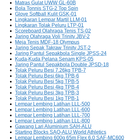
Matras Gulat UWW GL-60B
Bola Tonnis STG-2 Top Spin
Glove Softball Kulit GSK-01
Lingkaran Lempar Martil LLM-01
Lingkaran Tolak Peluru LTP-01
Scoreboard Olahraga Tenis TS-02
Jaring Olahraga Voli Trinity JBV-2
Meja Tenis MDF-18 Olympus
Jaring Sepak Takraw Trinity JST-2
Jaring Pantul Sepakbola Single JPSS-24
Kuda-Kuda Pelana Senam KPS-05
Jaring Pantul Sepakbola Double JPSD-18
Tolak Peluru Besi 7.26kg TPB-7
Tolak Peluru Besi 6kg TPB-6
Tolak Peluru Besi 5kg TPB-5
Tolak Peluru Besi 4kg TPB-4
Tolak Peluru Besi 3kg TPB-3
Tolak Peluru Besi 1kg TPB-1
Lempar Lembing Latihan LLL-500
Lempar Lembing Latihan LLL-600
Lempar Lembing Latihan LLL-700
Lempar Lembing Latihan LLL-800
Gawang Lari Aluminium SAH-ALU
Starting Blocks SAQ-ALU World Athletics
Lempar Lembing 600g 65m Flex 6.0 SAF-MC600