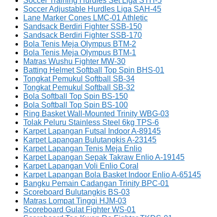
Soccer Training Hurdles Set Liga STH-5
Soccer Adjustable Hurdles Liga SAH-45
Lane Marker Cones LMC-01 Athletic
Sandsack Berdiri Fighter SSB-150
Sandsack Berdiri Fighter SSB-170
Bola Tenis Meja Olympus BTM-2
Bola Tenis Meja Olympus BTM-1
Matras Wushu Fighter MW-30
Batting Helmet Softball Top Spin BHS-01
Tongkat Pemukul Softball SB-34
Tongkat Pemukul Softball SB-32
Bola Softball Top Spin BS-150
Bola Softball Top Spin BS-100
Ring Basket Wall-Mounted Trinity WBG-03
Tolak Peluru Stainless Steel 6kg TPS-6
Karpet Lapangan Futsal Indoor A-89145
Karpet Lapangan Bulutangkis A-23145
Karpet Lapangan Tenis Meja Enlio
Karpet Lapangan Sepak Takraw Enlio A-19145
Karpet Lapangan Voli Enlio Coral
Karpet Lapangan Bola Basket Indoor Enlio A-65145
Bangku Pemain Cadangan Trinity BPC-01
Scoreboard Bulutangkis BS-03
Matras Lompat Tinggi HJM-03
Scoreboard Gulat Fighter WS-01