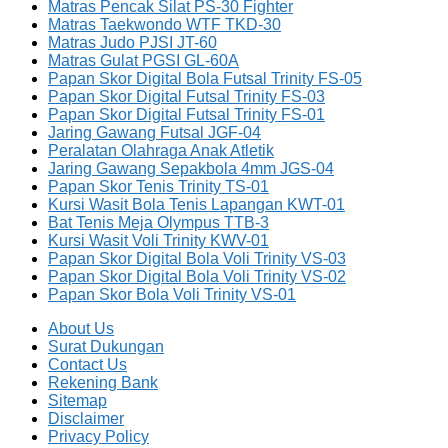
Matras Pencak Silat PS-30 Fighter
Matras Taekwondo WTF TKD-30
Matras Judo PJSI JT-60
Matras Gulat PGSI GL-60A
Papan Skor Digital Bola Futsal Trinity FS-05
Papan Skor Digital Futsal Trinity FS-03
Papan Skor Digital Futsal Trinity FS-01
Jaring Gawang Futsal JGF-04
Peralatan Olahraga Anak Atletik
Jaring Gawang Sepakbola 4mm JGS-04
Papan Skor Tenis Trinity TS-01
Kursi Wasit Bola Tenis Lapangan KWT-01
Bat Tenis Meja Olympus TTB-3
Kursi Wasit Voli Trinity KWV-01
Papan Skor Digital Bola Voli Trinity VS-03
Papan Skor Digital Bola Voli Trinity VS-02
Papan Skor Bola Voli Trinity VS-01
About Us
Surat Dukungan
Contact Us
Rekening Bank
Sitemap
Disclaimer
Privacy Policy