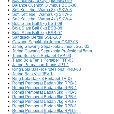
Balance Board Olympus BBO-40
Balance Cushion Olympus BCO-30
Soft Kettlebell Warna 8kg SKW-8
Soft Kettlebell Warna 6kg SKW-6
Soft Kettlebell Warna 4kg SKW-4
Bola Slam Ball 9kg BSB-09
Bola Slam Ball 8kg BSB-08
Bola Slam Ball 7kg BSB-07
Sandsack Berdiri SSB-180
Gawang Sepakbola Junior GSJP-03
Jaring Gawang Sepakbola Junior JGSJ-03
Jaring Gawang Sepakbola Profesional 5mm
Tiang Bola Voli Portabel TVP-03
Tiang Bola Tenis Portabel TTP-03
Jaring Permainan Tonnis JPT-1
Ring Bola Basket Profesional PRB-03
Jaring Bola Voli JBV-1
Ring Bola Basket Portabel TR-07
Rompi Pemberat Badan 3kg RPB-3
Rompi Pemberat Badan 4kg RPB-4
Rompi Pemberat Badan 5kg RPB-5
Rompi Pemberat Badan 6kg RPB-6
Rompi Pemberat Badan 7kg RPB-7
Rompi Pemberat Badan 8kg RPB-8
Rompi Pemberat Badan 9kg RPB-9