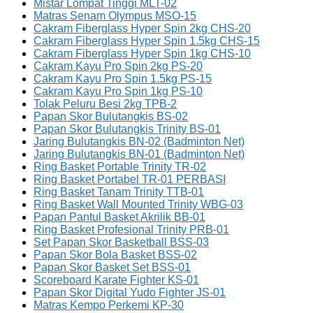
Mistar Lompat Tinggi MLT-02
Matras Senam Olympus MSO-15
Cakram Fiberglass Hyper Spin 2kg CHS-20
Cakram Fiberglass Hyper Spin 1.5kg CHS-15
Cakram Fiberglass Hyper Spin 1kg CHS-10
Cakram Kayu Pro Spin 2kg PS-20
Cakram Kayu Pro Spin 1.5kg PS-15
Cakram Kayu Pro Spin 1kg PS-10
Tolak Peluru Besi 2kg TPB-2
Papan Skor Bulutangkis BS-02
Papan Skor Bulutangkis Trinity BS-01
Jaring Bulutangkis BN-02 (Badminton Net)
Jaring Bulutangkis BN-01 (Badminton Net)
Ring Basket Portable Trinity TR-02
Ring Basket Portabel TR-01 PERBASI
Ring Basket Tanam Trinity TTB-01
Ring Basket Wall Mounted Trinity WBG-03
Papan Pantul Basket Akrilik BB-01
Ring Basket Profesional Trinity PRB-01
Set Papan Skor Basketball BSS-03
Papan Skor Bola Basket BSS-02
Papan Skor Basket Set BSS-01
Scoreboard Karate Fighter KS-01
Papan Skor Digital Yudo Fighter JS-01
Matras Kempo Perkemi KP-30