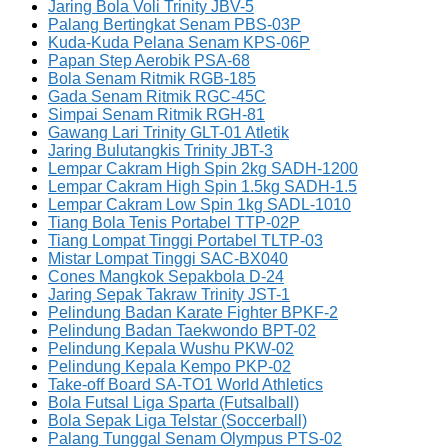
Jaring Bola Voli Trinity JBV-5
Palang Bertingkat Senam PBS-03P
Kuda-Kuda Pelana Senam KPS-06P
Papan Step Aerobik PSA-68
Bola Senam Ritmik RGB-185
Gada Senam Ritmik RGC-45C
Simpai Senam Ritmik RGH-81
Gawang Lari Trinity GLT-01 Atletik
Jaring Bulutangkis Trinity JBT-3
Lempar Cakram High Spin 2kg SADH-1200
Lempar Cakram High Spin 1.5kg SADH-1.5
Lempar Cakram Low Spin 1kg SADL-1010
Tiang Bola Tenis Portabel TTP-02P
Tiang Lompat Tinggi Portabel TLTP-03
Mistar Lompat Tinggi SAC-BX040
Cones Mangkok Sepakbola D-24
Jaring Sepak Takraw Trinity JST-1
Pelindung Badan Karate Fighter BPKF-2
Pelindung Badan Taekwondo BPT-02
Pelindung Kepala Wushu PKW-02
Pelindung Kepala Kempo PKP-02
Take-off Board SA-TO1 World Athletics
Bola Futsal Liga Sparta (Futsalball)
Bola Sepak Liga Telstar (Soccerball)
Palang Tunggal Senam Olympus PTS-02