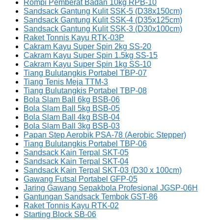
Rompi Pemberat Badan 10kg RPB-10
Sandsack Gantung Kulit SSK-5 (D38x150cm)
Sandsack Gantung Kulit SSK-4 (D35x125cm)
Sandsack Gantung Kulit SSK-3 (D30x100cm)
Raket Tonnis Kayu RTK-03P
Cakram Kayu Super Spin 2kg SS-20
Cakram Kayu Super Spin 1.5kg SS-15
Cakram Kayu Super Spin 1kg SS-10
Tiang Bulutangkis Portabel TBP-07
Tiang Tenis Meja TTM-3
Tiang Bulutangkis Portabel TBP-08
Bola Slam Ball 6kg BSB-06
Bola Slam Ball 5kg BSB-05
Bola Slam Ball 4kg BSB-04
Bola Slam Ball 3kg BSB-03
Papan Step Aerobik PSA-78 (Aerobic Stepper)
Tiang Bulutangkis Portabel TBP-06
Sandsack Kain Terpal SKT-05
Sandsack Kain Terpal SKT-04
Sandsack Kain Terpal SKT-03 (D30 x 100cm)
Gawang Futsal Portabel GFP-05
Jaring Gawang Sepakbola Profesional JGSP-06H
Gantungan Sandsack Tembok GST-86
Raket Tonnis Kayu RTK-02
Starting Block SB-06