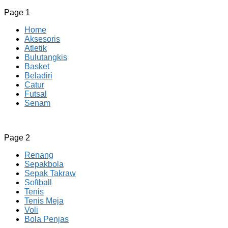
Page 1
Home
Aksesoris
Atletik
Bulutangkis
Basket
Beladiri
Catur
Futsal
Senam
CV JAYA BERSAMA Co Id
Menyediakan Semua Perlengkapan Olahraga Yang
Page 2
Lengkap, Berkualitas Dengan Harga Yang Murah
Renang
Sepakbola
Sepak Takraw
Softball
Tenis
Tenis Meja
Voli
Bola Penjas