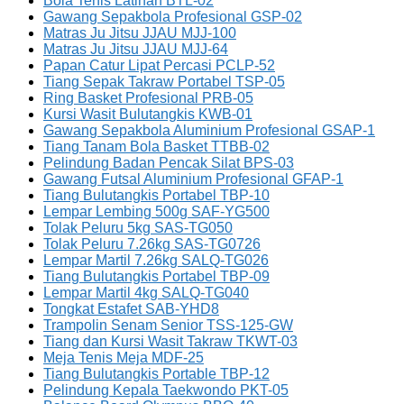
Bola Tenis Latihan BTL-02
Gawang Sepakbola Profesional GSP-02
Matras Ju Jitsu JJAU MJJ-100
Matras Ju Jitsu JJAU MJJ-64
Papan Catur Lipat Percasi PCLP-52
Tiang Sepak Takraw Portabel TSP-05
Ring Basket Profesional PRB-05
Kursi Wasit Bulutangkis KWB-01
Gawang Sepakbola Aluminium Profesional GSAP-1
Tiang Tanam Bola Basket TTBB-02
Pelindung Badan Pencak Silat BPS-03
Gawang Futsal Aluminium Profesional GFAP-1
Tiang Bulutangkis Portabel TBP-10
Lempar Lembing 500g SAF-YG500
Tolak Peluru 5kg SAS-TG050
Tolak Peluru 7.26kg SAS-TG0726
Lempar Martil 7.26kg SALQ-TG026
Tiang Bulutangkis Portabel TBP-09
Lempar Martil 4kg SALQ-TG040
Tongkat Estafet SAB-YHD8
Trampolin Senam Senior TSS-125-GW
Tiang dan Kursi Wasit Takraw TKWT-03
Meja Tenis Meja MDF-25
Tiang Bulutangkis Portable TBP-12
Pelindung Kepala Taekwondo PKT-05