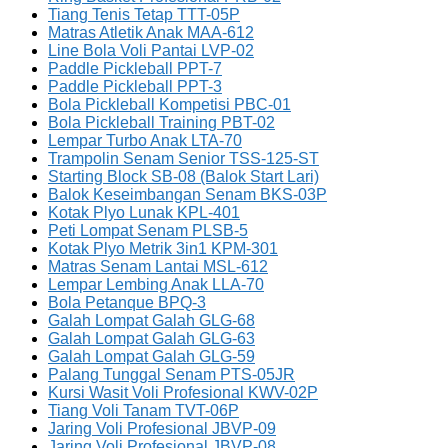
Tiang Tenis Tetap TTT-05P
Matras Atletik Anak MAA-612
Line Bola Voli Pantai LVP-02
Paddle Pickleball PPT-7
Paddle Pickleball PPT-3
Bola Pickleball Kompetisi PBC-01
Bola Pickleball Training PBT-02
Lempar Turbo Anak LTA-70
Trampolin Senam Senior TSS-125-ST
Starting Block SB-08 (Balok Start Lari)
Balok Keseimbangan Senam BKS-03P
Kotak Plyo Lunak KPL-401
Peti Lompat Senam PLSB-5
Kotak Plyo Metrik 3in1 KPM-301
Matras Senam Lantai MSL-612
Lempar Lembing Anak LLA-70
Bola Petanque BPQ-3
Galah Lompat Galah GLG-68
Galah Lompat Galah GLG-63
Galah Lompat Galah GLG-59
Palang Tunggal Senam PTS-05JR
Kursi Wasit Voli Profesional KWV-02P
Tiang Voli Tanam TVT-06P
Jaring Voli Profesional JBVP-09
Jaring Voli Profesional JBVP-08