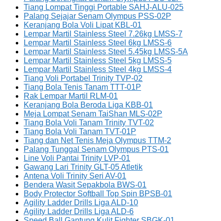
Tiang Lompat Tinggi Portable SAHJ-ALU-025
Palang Sejajar Senam Olympus PSS-02P
Keranjang Bola Voli Lipat KBL-01
Lempar Martil Stainless Steel 7.26kg LMSS-7
Lempar Martil Stainless Steel 6kg LMSS-6
Lempar Martil Stainless Steel 5.45kg LMSS-5A
Lempar Martil Stainless Steel 5kg LMSS-5
Lempar Martil Stainless Steel 4kg LMSS-4
Tiang Voli Portabel Trinity TVP-02
Tiang Bola Tenis Tanam TTT-01P
Rak Lempar Martil RLM-01
Keranjang Bola Beroda Liga KBB-01
Meja Lompat Senam TaiShan MLS-02P
Tiang Bola Voli Tanam Trinity TVT-02
Tiang Bola Voli Tanam TVT-01P
Tiang dan Net Tenis Meja Olympus TTM-2
Palang Tunggal Senam Olympus PTS-01
Line Voli Pantai Trinity LVP-01
Gawang Lari Trinity GLT-05 Atletik
Antena Voli Trinity Seri AV-01
Bendera Wasit Sepakbola BWS-01
Body Protector Softball Top Spin BPSB-01
Agility Ladder Drills Liga ALD-10
Agility Ladder Drills Liga ALD-6
Speed Ball Gantung Kulit Fighter SBGK-01