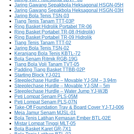
Jaring Gawang Sepakbola Heksagonal HSGN-05H
Jaring Gawang Sepakbola Heksagonal HSGN-03H
Jaring Bola Tenis TSN-03
Tiang Tenis Tanam TTT-03P
Ring Basket Hidrolik Portabel TR-06
Ring Basket Portabel TR-08 (Hidrolik)
Ring Basket Portabel TR-09 Hidrolik
Tiang Tenis Tanam TTT-02
Jaring Bola Tenis TSN-02
Keranjang Bola Tenis KBTL-72
Bola Senam Ritmik RGB-19G
Tiang Bola Voli Tanam TVT-05
Padding Tiang Basket TTBB-02P
Starting Block YJ-021
Steeplechase Hurdle – Movable YJ-SM – 3,94m
Steeplechase Hurdle – Movable YJ-SM – 5m
Steeplechase Hurdle – Water Jump YJ-WJB
Peti Lompat Senam PLS-05M
Peti Lompat Senam PLS-07N
Take-Off Foundation Tray & Board Cover YJ-TJ-006
Meja Jamur Senam MJSL-01
Bola Tenis Latihan Kemasan Ember BTL-02E
Mistar Lompat Tinggi MLT-05
Bola Basket Karet GR-7X1