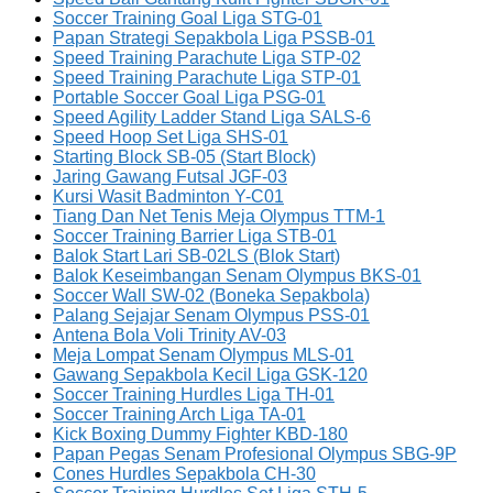
Soccer Training Goal Liga STG-01
Papan Strategi Sepakbola Liga PSSB-01
Speed Training Parachute Liga STP-02
Speed Training Parachute Liga STP-01
Portable Soccer Goal Liga PSG-01
Speed Agility Ladder Stand Liga SALS-6
Speed Hoop Set Liga SHS-01
Starting Block SB-05 (Start Block)
Jaring Gawang Futsal JGF-03
Kursi Wasit Badminton Y-C01
Tiang Dan Net Tenis Meja Olympus TTM-1
Soccer Training Barrier Liga STB-01
Balok Start Lari SB-02LS (Blok Start)
Balok Keseimbangan Senam Olympus BKS-01
Soccer Wall SW-02 (Boneka Sepakbola)
Palang Sejajar Senam Olympus PSS-01
Antena Bola Voli Trinity AV-03
Meja Lompat Senam Olympus MLS-01
Gawang Sepakbola Kecil Liga GSK-120
Soccer Training Hurdles Liga TH-01
Soccer Training Arch Liga TA-01
Kick Boxing Dummy Fighter KBD-180
Papan Pegas Senam Profesional Olympus SBG-9P
Cones Hurdles Sepakbola CH-30