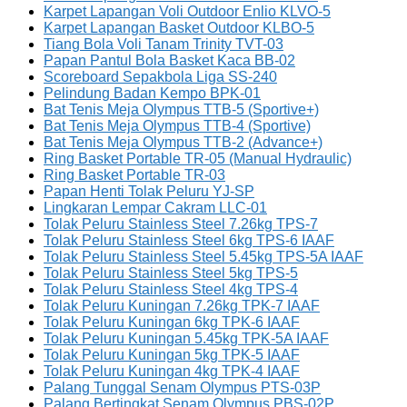
Karpet Lapangan Voli Outdoor Enlio KLVO-5
Karpet Lapangan Basket Outdoor KLBO-5
Tiang Bola Voli Tanam Trinity TVT-03
Papan Pantul Bola Basket Kaca BB-02
Scoreboard Sepakbola Liga SS-240
Pelindung Badan Kempo BPK-01
Bat Tenis Meja Olympus TTB-5 (Sportive+)
Bat Tenis Meja Olympus TTB-4 (Sportive)
Bat Tenis Meja Olympus TTB-2 (Advance+)
Ring Basket Portable TR-05 (Manual Hydraulic)
Ring Basket Portable TR-03
Papan Henti Tolak Peluru YJ-SP
Lingkaran Lempar Cakram LLC-01
Tolak Peluru Stainless Steel 7.26kg TPS-7
Tolak Peluru Stainless Steel 6kg TPS-6 IAAF
Tolak Peluru Stainless Steel 5.45kg TPS-5A IAAF
Tolak Peluru Stainless Steel 5kg TPS-5
Tolak Peluru Stainless Steel 4kg TPS-4
Tolak Peluru Kuningan 7.26kg TPK-7 IAAF
Tolak Peluru Kuningan 6kg TPK-6 IAAF
Tolak Peluru Kuningan 5.45kg TPK-5A IAAF
Tolak Peluru Kuningan 5kg TPK-5 IAAF
Tolak Peluru Kuningan 4kg TPK-4 IAAF
Palang Tunggal Senam Olympus PTS-03P
Palang Bertingkat Senam Olympus PBS-02P