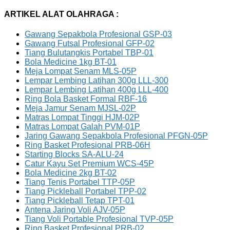
ARTIKEL ALAT OLAHRAGA :
Gawang Sepakbola Profesional GSP-03
Gawang Futsal Profesional GFP-02
Tiang Bulutangkis Portabel TBP-01
Bola Medicine 1kg BT-01
Meja Lompat Senam MLS-05P
Lempar Lembing Latihan 300g LLL-300
Lempar Lembing Latihan 400g LLL-400
Ring Bola Basket Formal RBF-16
Meja Jamur Senam MJSL-02P
Matras Lompat Tinggi HJM-02P
Matras Lompat Galah PVM-01P
Jaring Gawang Sepakbola Profesional PFGN-05P
Ring Basket Profesional PRB-06H
Starting Blocks SA-ALU-24
Catur Kayu Set Premium WCS-45P
Bola Medicine 2kg BT-02
Tiang Tenis Portabel TTP-05P
Tiang Pickleball Portabel TPP-02
Tiang Pickleball Tetap TPT-01
Antena Jaring Voli AJV-05P
Tiang Voli Portable Profesional TVP-05P
Ring Basket Profesional PRB-02