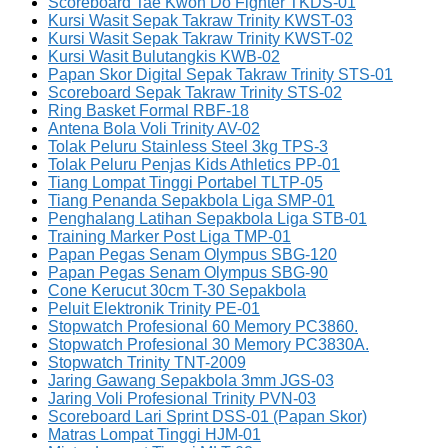
Scoreboard Tae Kwon Do Fighter TKDS-01
Kursi Wasit Sepak Takraw Trinity KWST-03
Kursi Wasit Sepak Takraw Trinity KWST-02
Kursi Wasit Bulutangkis KWB-02
Papan Skor Digital Sepak Takraw Trinity STS-01
Scoreboard Sepak Takraw Trinity STS-02
Ring Basket Formal RBF-18
Antena Bola Voli Trinity AV-02
Tolak Peluru Stainless Steel 3kg TPS-3
Tolak Peluru Penjas Kids Athletics PP-01
Tiang Lompat Tinggi Portabel TLTP-05
Tiang Penanda Sepakbola Liga SMP-01
Penghalang Latihan Sepakbola Liga STB-01
Training Marker Post Liga TMP-01
Papan Pegas Senam Olympus SBG-120
Papan Pegas Senam Olympus SBG-90
Cone Kerucut 30cm T-30 Sepakbola
Peluit Elektronik Trinity PE-01
Stopwatch Profesional 60 Memory PC3860.
Stopwatch Profesional 30 Memory PC3830A.
Stopwatch Trinity TNT-2009
Jaring Gawang Sepakbola 3mm JGS-03
Jaring Voli Profesional Trinity PVN-03
Scoreboard Lari Sprint DSS-01 (Papan Skor)
Matras Lompat Tinggi HJM-01